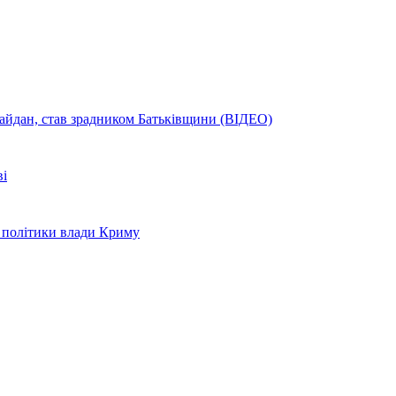
айдан, став зрадником Батьківщини (ВІДЕО)
ві
і політики влади Криму