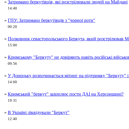
»
Затримано беркутівців, які розстрілювали людей на Майдані
14:40
»
ГПУ: Затримано беркутівців з "чорної роти"
00:20
»
Полковник севастопольського Беркута, який розстрілював М
15:00
»
Кримському "Беркуту" не довіряють навіть російські військо
09:56
»
У Донецьку розпочинається мітинг на підтримку "Беркуту" 
14:00
»
Кримський "беркут" захоплює пости ДАІ на Херсонщині?
19:31
»
В Україні ліквідували "Беркут"
12:40