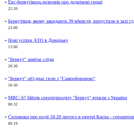
»
Екс-беркутівець розповів про додаткові гроші
22:20
»
Беркутівця, якому закидають 39 вбивств, випустили в залі су
23:00
»
Нові успіхи АТО в Донецьку
13:00
»
"Беркут" замітає сліди
20:30
»
"Беркут" об'єднає сили з "Самообороною"
16:30
»
МВС: 67 бійців спецпідрозділу "Беркут" втекли з України
00:32
»
Силовики про події 18-20 лютого в центрі Києва - спецрепо
00:19