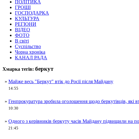
ПОЛІТИКА
ГРОШІ
ГОСПОДАРКА
КУЛЬТУРА
РЕГІОНИ
ВІДЕО
ФОТО
В світі
Суспільство
Чорна хроніка
КАНАЛ РАДА
беркут
Хмарка тегів:
»
Майже весь "Беркут" втік до Росії після Майдану
14:55
»
Генпрокуратура зробила оголошення щодо беркутівців, які вт
10:30
»
Одного з керівників беркуту часів Майдану підвищили на по
21:45