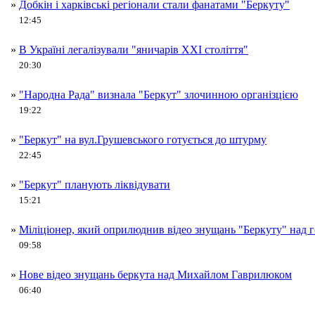
»
Добкін і харківські регіонали стали фанатами "Беркуту"
12:45
»
В Україні легалізували "яничарів XXI століття"
20:30
»
"Народна Рада" визнала "Беркут" злочинною організцією
19:22
»
"Беркут" на вул.Грушевського готується до штурму
22:45
»
"Беркут" планують ліквідувати
15:21
»
Міліціонер, який оприлюднив відео знущань "Беркуту" над г
09:58
»
Нове відео знущань беркута над Михайлом Гаврилюком
06:40