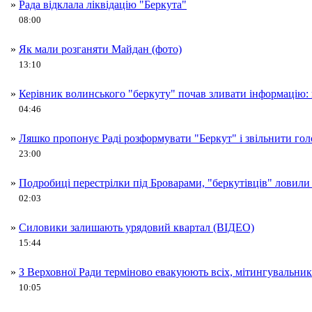
»
Рада відклала ліквідацію "Беркута"
08:00
»
Як мали розганяти Майдан (фото)
13:10
»
Керівник волинського "беркуту" почав зливати інформацію: 
04:46
»
Ляшко пропонує Раді розформувати "Беркут" і звільнити го
23:00
»
Подробиці перестрілки під Броварами, "беркутівців" ловили
02:03
»
Силовики залишають урядовий квартал (ВІДЕО)
15:44
»
З Верховної Ради терміново евакуюють всіх, мітингувальни
10:05