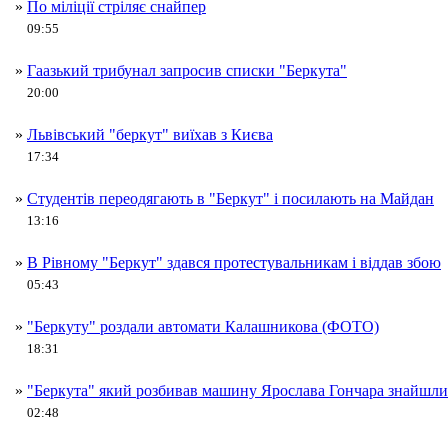
»
По міліції стріляє снайпер
09:55
»
Гаазький трибунал запросив списки "Беркута"
20:00
»
Львівський "беркут" виїхав з Києва
17:34
»
Студентів переодягають в "Беркут" і посилають на Майдан
13:16
»
В Рівному "Беркут" здався протестувальникам і віддав збою
05:43
»
"Беркуту" роздали автомати Калашникова (ФОТО)
18:31
»
"Беркута" який розбивав машину Ярослава Гончара знайшли
02:48