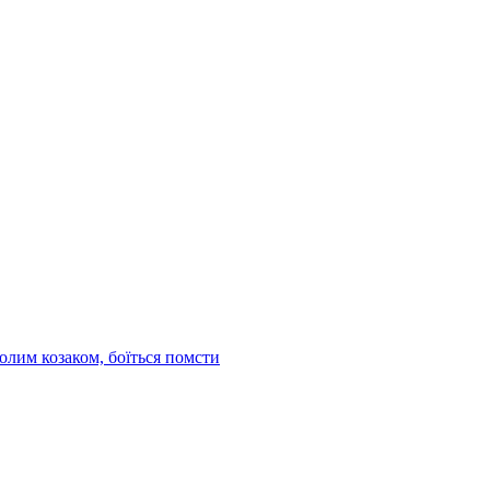
олим козаком, боїться помсти