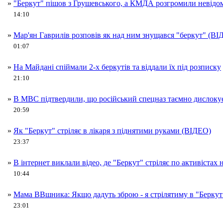
»
"Беркут" пішов з Грушевського, а КМДА розгромили невідо
14:10
»
Мар'ян Гаврилів розповів як над ним знущався "беркут" (ВІ
01:07
»
На Майдані спіймали 2-х беркутів та віддали їх під розписку
21:10
»
В МВС підтвердили, що російський спецназ таємно дислокує
20:59
»
Як "Беркут" стріляє в лікаря з піднятими руками (ВІДЕО)
23:37
»
В інтернет виклали відео, де "Беркут" стріляє по активістах
10:44
»
Мама ВВшника: Якщо дадуть зброю - я стрілятиму в "Беркут
23:01