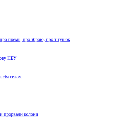
про премії, про зброю, про тітушок
лову НБУ
 всім селом
ки прорвали колони