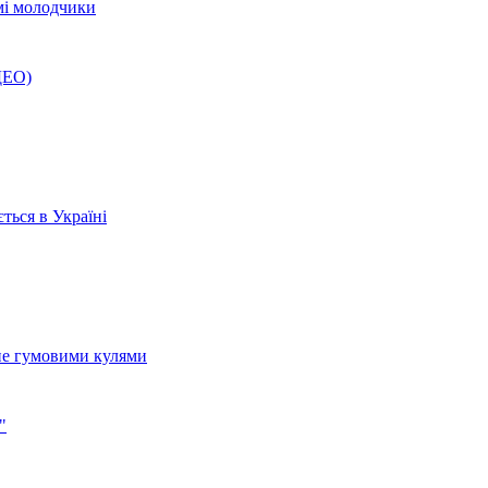
мі молодчики
ДЕО)
ться в Україні
 не гумовими кулями
"