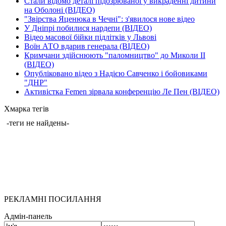
Стали відомо деталі підозрюваної у викраденні дитини
на Оболоні (ВІДЕО)
"Звірства Яценюка в Чечні": з'явилося нове відео
У Дніпрі побилися нардепи (ВІДЕО)
Відео масової бійки підлітків у Львові
Воїн АТО вдарив генерала (ВІДЕО)
Кримчани здійснюють "паломництво" до Миколи ІІ
(ВІДЕО)
Опубліковано відео з Надією Савченко і бойовиками
"ДНР"
Активістка Femen зірвала конференцію Ле Пен (ВІДЕО)
Хмарка тегів
-теги не найдены-
РЕКЛАМНІ ПОСИЛАННЯ
Адмін-панель