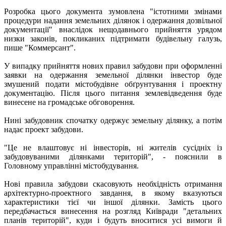
Розробка цього документа зумовлена "істотними змінами
процедури надання земельних ділянок і одержання дозвільної
документації" внаслідок нещодавнього прийняття урядом
низки законів, покликаних підтримати будівельну галузь,
пише "Коммерсант".
У випадку прийняття нових правил забудови при оформленні
заявки на одержання земельної ділянки інвестор буде
змушений подати містобудівне обґрунтування і проектну
документацію. Після цього питання землевідведення буде
винесене на громадське обговорення.
Нині забудовник спочатку одержує земельну ділянку, а потім
надає проект забудови.
"Це не влаштовує ні інвесторів, ні жителів сусідніх із
забудовуваними ділянками територій", - пояснили в
Головному управлінні містобудування.
Нові правила забудови скасовують необхідність отримання
архітектурно-проектного завдання, в якому вказуються
характеристики тієї чи іншої ділянки. Замість цього
передбачається винесення на розгляд Київради "детальних
планів територій", куди і будуть вноситися усі вимоги й