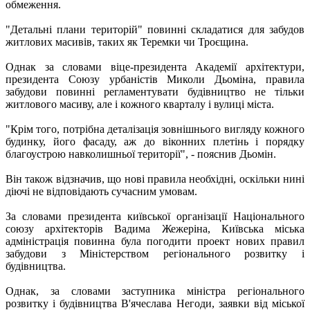
обмеження.
"Детальні плани територій" повинні складатися для забудов
житлових масивів, таких як Теремки чи Троєщина.
Однак за словами віце-президента Академії архітектури,
президента Союзу урбаністів Миколи Дьоміна, правила
забудови повинні регламентувати будівництво не тільки
житлового масиву, але і кожного кварталу і вулиці міста.
"Крім того, потрібна деталізація зовнішнього вигляду кожного
будинку, його фасаду, аж до віконних плетінь і порядку
благоустрою навколишньої території", - пояснив Дьомін.
Він також відзначив, що нові правила необхідні, оскільки нині
діючі не відповідають сучасним умовам.
За словами президента київської організації Національного
союзу архітекторів Вадима Жежеріна, Київська міська
адміністрація повинна була погодити проект нових правил
забудови з Міністерством регіонального розвитку і
будівництва.
Однак, за словами заступника міністра регіонального
розвитку і будівництва В'ячеслава Негоди, заявки від міської