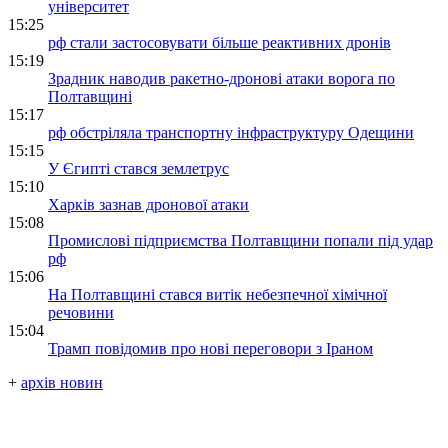
університет
15:25
рф стали застосовувати більше реактивних дронів
15:19
Зрадник наводив ракетно-дронові атаки ворога по
Полтавщині
15:17
рф обстріляла транспортну інфраструктуру Одещини
15:15
У Єгипті стався землетрус
15:10
Харків зазнав дронової атаки
15:08
Промислові підприємства Полтавщини попали під удар
рф
15:06
На Полтавщині стався витік небезпечної хімічної
речовини
15:04
Трамп повідомив про нові переговори з Іраном
+
архів новин