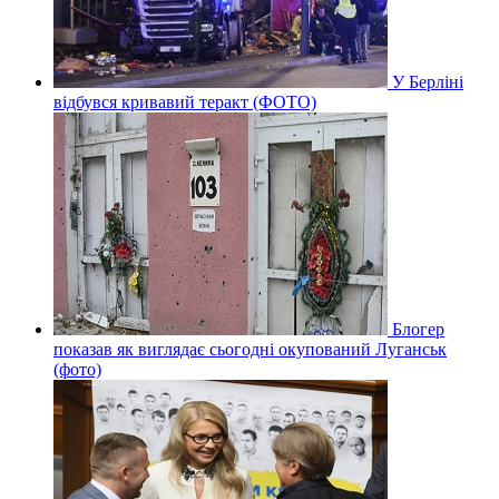
У Берліні
відбувся кривавий теракт (ФОТО)
Блогер
показав як виглядає сьогодні окупований Луганськ
(фото)