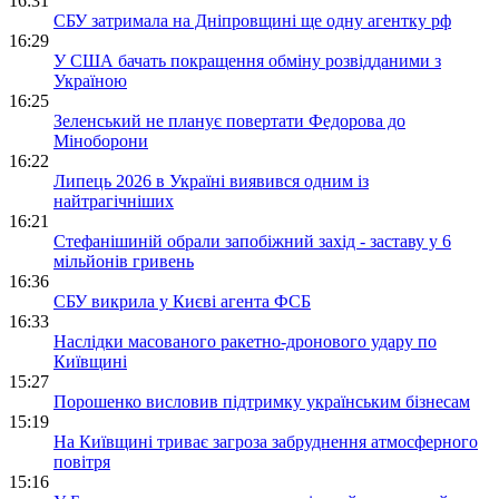
16:31
СБУ затримала на Дніпровщині ще одну агентку рф
16:29
У США бачать покращення обміну розвідданими з
Україною
16:25
Зеленський не планує повертати Федорова до
Міноборони
16:22
Липець 2026 в Україні виявився одним із
найтрагічніших
16:21
Стефанішиній обрали запобіжний захід - заставу у 6
мільйонів гривень
16:36
СБУ викрила у Києві агента ФСБ
16:33
Наслідки масованого ракетно-дронового удару по
Київщині
15:27
Порошенко висловив підтримку українським бізнесам
15:19
На Київщині триває загроза забруднення атмосферного
повітря
15:16