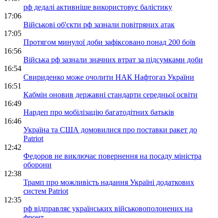
рф дедалі активніше використовує балістику
17:06
Військові об'єкти рф зазнали повітряних атак
17:05
Протягом минулої доби зафіксовано понад 200 боїв
16:56
Війська рф зазнали значних втрат за підсумками доби
16:54
Свириденко може очолити НАК Нафтогаз України
16:51
Кабмін оновив державні стандарти середньої освіти
16:49
Нардеп про мобілізацію багатодітних батьків
16:46
Україна та США домовилися про поставки ракет до
Patriot
12:42
Федоров не виключає повернення на посаду міністра
оборони
12:38
Трамп про можливість надання Україні додаткових
систем Patriot
12:35
рф відправляє українських військовополонених на
фронт