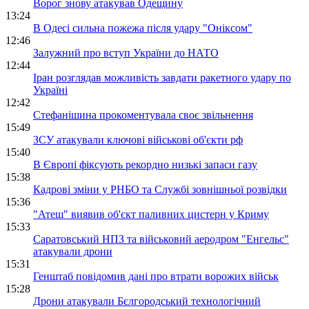
Ворог знову атакував Одещину
13:24
В Одесі сильна пожежа після удару "Оніксом"
12:46
Залужний про вступ України до НАТО
12:44
Іран розглядав можливість завдати ракетного удару по
Україні
12:42
Стефанішина прокоментувала своє звільнення
15:49
ЗСУ атакували ключові військові об'єкти рф
15:40
В Європі фіксують рекордно низькі запаси газу
15:38
Кадрові зміни у РНБО та Службі зовнішньої розвідки
15:36
"Атеш" виявив об'єкт паливних цистерн у Криму
15:33
Саратовський НПЗ та військовий аеродром "Енгельс"
атакували дрони
15:31
Генштаб повідомив дані про втрати ворожих військ
15:28
Дрони атакували Бєлгородський технологічний