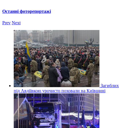
Останні фоторепортажі
Prev
Next
Загиблих
під Авдіївкою урочисто поховали на Київщині