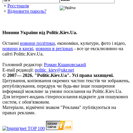
+
Реєстрація
+
Відновити пароль?
Новини України від Politic.Kiev.Ua.
Останні
новини політики
, економіки, культури, фото і відео,
новини в києві
,
новини в регіонах
- все це ексклюзивно на
сайті Politic.Kiev.Ua.
Головний редактор:
Роман Кшановський
E-mail редакції:
politic_kiev@ukr.net
© 2007— 2026. "Politic.Kiev.Ua". Усі права захищені.
Цитування, копіювання окремих частин текстів чи зображень,
републікування, передрук чи будь-яке інше поширення
інформації можливе за умови посилання на Politic.Kiev.Ua.
Для інтернет-видань гіперпосилання відкрите для пошукових
систем, є обов'язковим.
Матеріали, відмічені знаком "Реклама" публікуються на
правах реклами.