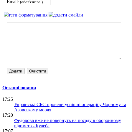
Email:
(обов'язково!)
теги форматування
додати смайли
Останні новини
17:25
Українські СБС провели успішні операції у Чорному та
Азовському морях
17:20
Федорова вже не повернуть на посаду в оборонному
відомств - Кулеба
17:07