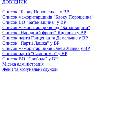
ДОВІДНИК
Список "Блоку Порошенка" у ВР
Список мажоритарщиків "Блоку Порошенка"
Список ВО "Батьківщина" у ВР
Список мажоритарщиків від "Батьківщини"
Список "Народний фронт" Яценюка у ВР
Список партії Гриценка та Демальянс у ВР
Список "Партії Ляшка" у ВР
Список мажоритарщиків Олега Ляшка у ВР
Список партії "Самопоміч" у ВР
Список ВО "Свобода" у ВР
Міська адміністрація
Жеки та комунальні служби