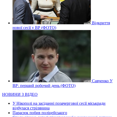
Відкриття
нової сесії у ВР (ФОТО)
Савченко У
ВР: перший робочий день (ФОТО)
НОВИНИ З ВІДЕО
У Нікополі на засіданні позачергової сесії міськради
відбулася стрілянина
Парасюк побив поліцейського