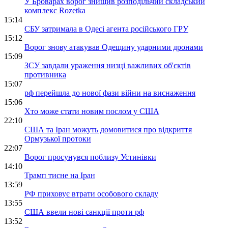
У Броварах ворог знищив розподільчий складський
комплекс Rozetka
15:14
СБУ затримала в Одесі агента російського ГРУ
15:12
Ворог знову атакував Одещину ударними дронами
15:09
ЗСУ завдали ураження низці важливих об'єктів
противника
15:07
рф перейшла до нової фази війни на виснаження
15:06
Хто може стати новим послом у США
22:10
США та Іран можуть домовитися про відкриття
Ормузької протоки
22:07
Ворог просунувся поблизу Устинівки
14:10
Трамп тисне на Іран
13:59
РФ приховує втрати особового складу
13:55
США ввели нові санкції проти рф
13:52