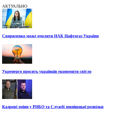
АКТУАЛЬНО
Свириденко може очолити НАК Нафтогаз України
Укренерго просить українців економити світло
Кадрові зміни у РНБО та Службі зовнішньої розвідки