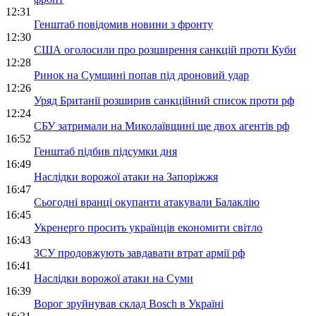
12:31
Генштаб повідомив новини з фронту
12:30
США оголосили про розширення санкцій проти Куби
12:28
Ринок на Сумщині попав під дроновий удар
12:26
Уряд Британії розширив санкційний список проти рф
12:24
СБУ затримали на Миколаївщині ще двох агентів рф
16:52
Генштаб підбив підсумки дня
16:49
Наслідки ворожої атаки на Запоріжжя
16:47
Сьогодні вранці окупанти атакували Балаклію
16:45
Укренерго просить українців економити світло
16:43
ЗСУ продовжують завдавати втрат армії рф
16:41
Наслідки ворожої атаки на Суми
16:39
Ворог зруйнував склад Bosch в Україні