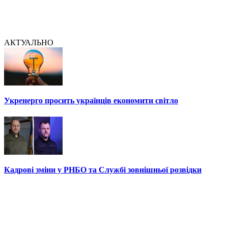
АКТУАЛЬНО
Укренерго просить українців економити світло
Кадрові зміни у РНБО та Службі зовнішньої розвідки