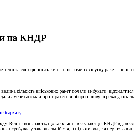
ки на КНДР
ичні та електронні атаки на програми із запуску ракет Північно
 велика кількість військових ракет почали вибухати, відхилятися
али американській протиракетній обороні нову перевагу, оскільк
 олігархату
оду. Вони відзначають, що за останні вісім місяців КНДР вдалося
країна перебуває у завершальній стадії підготовки для першого 