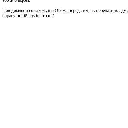
або ж блефом.
Повідомляється також, що Обама перед тим, як передати владу
справу новій адміністрації.