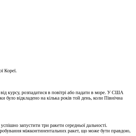
ї Кореї.
 від курсу, розпадатися в повітрі або падати в море. У США
и було відкладено на кілька років той день, коли Північна
 успішно запустити три ракети середньої дальності.
випробування міжконтинентальних ракет, що може бути правдою,