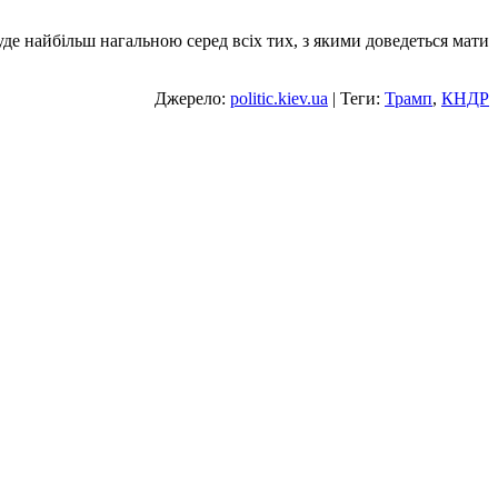
е найбільш нагальною серед всіх тих, з якими доведеться мати
Джерело:
politic.kiev.ua
| Теги:
Трамп
,
КНДР