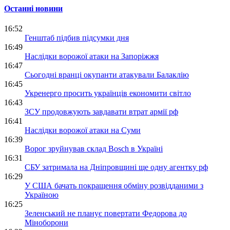
Останні новини
16:52
Генштаб підбив підсумки дня
16:49
Наслідки ворожої атаки на Запоріжжя
16:47
Сьогодні вранці окупанти атакували Балаклію
16:45
Укренерго просить українців економити світло
16:43
ЗСУ продовжують завдавати втрат армії рф
16:41
Наслідки ворожої атаки на Суми
16:39
Ворог зруйнував склад Bosch в Україні
16:31
СБУ затримала на Дніпровщині ще одну агентку рф
16:29
У США бачать покращення обміну розвідданими з
Україною
16:25
Зеленський не планує повертати Федорова до
Міноборони