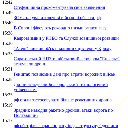
12:42
Стефанішина прокоментувала своє звільнення
15:49
ЗСУ атакували ключові військові об'єкти рф
15:40
В Європі фіксують рекордно низькі запаси газу
15:38
Кадрові зміни у РНБО та Службі зовнішньої розвідки
15:36
"Атеш" виявив об'єкт паливних цистерн у Криму
15:33
Саратовський НПЗ та військовий аеродром "Енгельс"
атакували дрони
15:31
Генштаб повідомив дані про втрати ворожих військ
15:28
Дрони атакували Бєлгородський технологічний
університет
15:25
рф стали застосовувати більше реактивних дронів
15:19
Зрадник наводив ракетно-дронові атаки ворога по
Полтавщині
15:17
рф обстріляла транспортну інфраструктуру Одещини