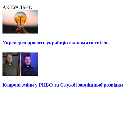
АКТУАЛЬНО
Укренерго просить українців економити світло
Кадрові зміни у РНБО та Службі зовнішньої розвідки