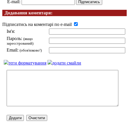
E-mail:
Додавання коментаря:
Підписатись на коментарі по e-mail
Ім'я:
Пароль:
(якщо
зареєстрований)
Email:
(обов'язково!)
теги форматування
додати смайли