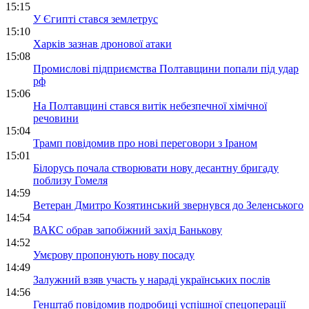
15:15
У Єгипті стався землетрус
15:10
Харків зазнав дронової атаки
15:08
Промислові підприємства Полтавщини попали під удар
рф
15:06
На Полтавщині стався витік небезпечної хімічної
речовини
15:04
Трамп повідомив про нові переговори з Іраном
15:01
Білорусь почала створювати нову десантну бригаду
поблизу Гомеля
14:59
Ветеран Дмитро Козятинський звернувся до Зеленського
14:54
ВАКС обрав запобіжний захід Банькову
14:52
Умєрову пропонують нову посаду
14:49
Залужний взяв участь у нараді українських послів
14:56
Генштаб повідомив подробиці успішної спецоперації