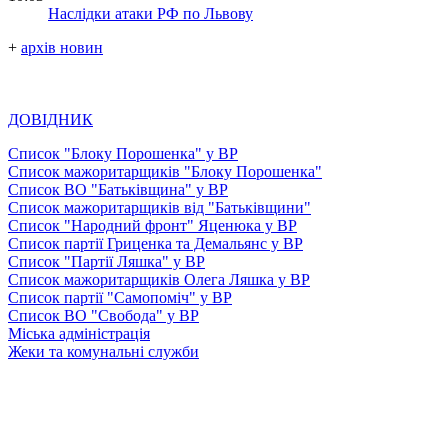
Наслідки атаки РФ по Львову
+
архів новин
ДОВІДНИК
Список "Блоку Порошенка" у ВР
Список мажоритарщиків "Блоку Порошенка"
Список ВО "Батьківщина" у ВР
Список мажоритарщиків від "Батьківщини"
Список "Народний фронт" Яценюка у ВР
Список партії Гриценка та Демальянс у ВР
Список "Партії Ляшка" у ВР
Список мажоритарщиків Олега Ляшка у ВР
Список партії "Самопоміч" у ВР
Список ВО "Свобода" у ВР
Міська адміністрація
Жеки та комунальні служби