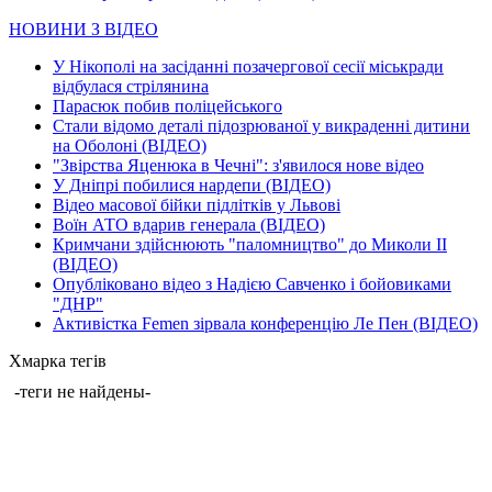
НОВИНИ З ВІДЕО
У Нікополі на засіданні позачергової сесії міськради
відбулася стрілянина
Парасюк побив поліцейського
Стали відомо деталі підозрюваної у викраденні дитини
на Оболоні (ВІДЕО)
"Звірства Яценюка в Чечні": з'явилося нове відео
У Дніпрі побилися нардепи (ВІДЕО)
Відео масової бійки підлітків у Львові
Воїн АТО вдарив генерала (ВІДЕО)
Кримчани здійснюють "паломництво" до Миколи ІІ
(ВІДЕО)
Опубліковано відео з Надією Савченко і бойовиками
"ДНР"
Активістка Femen зірвала конференцію Ле Пен (ВІДЕО)
Хмарка тегів
-теги не найдены-