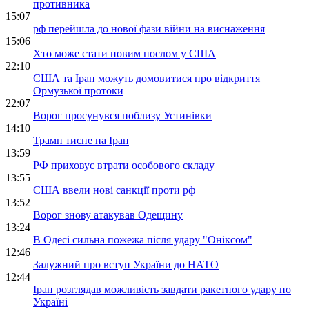
противника
15:07
рф перейшла до нової фази війни на виснаження
15:06
Хто може стати новим послом у США
22:10
США та Іран можуть домовитися про відкриття
Ормузької протоки
22:07
Ворог просунувся поблизу Устинівки
14:10
Трамп тисне на Іран
13:59
РФ приховує втрати особового складу
13:55
США ввели нові санкції проти рф
13:52
Ворог знову атакував Одещину
13:24
В Одесі сильна пожежа після удару "Оніксом"
12:46
Залужний про вступ України до НАТО
12:44
Іран розглядав можливість завдати ракетного удару по
Україні