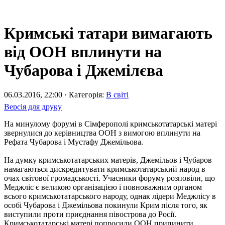
Кримські татари вимагають
від ООН вплинути на
Чубарова і Джемілєва
06.03.2016, 22:00 · Категорія:
В світі
Версія для друку
На минулому форумі в Сімферополі кримськотатарські матері
звернулися до керівництва ООН з вимогою вплинути на
Рефата Чубарова і Мустафу Джемільова.
На думку кримськотатарських матерів, Джемільов і Чубаров
намагаються дискредитувати кримськотатарський народ в
очах світової громадськості. Учасники форуму розповіли, що
Меджліс є великою організацією і повноважним органом
всього кримськотатарського народу, однак лідери Меджлісу в
особі Чубарова і Джемільова покинули Крим після того, як
виступили проти приєднання півострова до Росії.
Кримськотатарські матері попросили ООН припинити