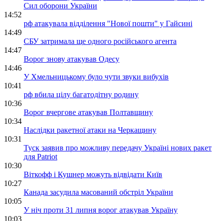
Сил оборони України
14:52
рф атакувала відділення "Нової пошти" у Гайсині
14:49
СБУ затримала ще одного російського агента
14:47
Ворог знову атакував Одесу
14:46
У Хмельницькому було чути звуки вибухів
10:41
рф вбила цілу багатодітну родину
10:36
Ворог вчергове атакував Полтавщину
10:34
Наслідки ракетної атаки на Черкащину
10:31
Туск заявив про можливу передачу Україні нових ракет
для Patriot
10:30
Віткофф і Кушнер можуть відвідати Київ
10:27
Канада засудила масований обстріл України
10:05
У ніч проти 31 липня ворог атакував Україну
10:03