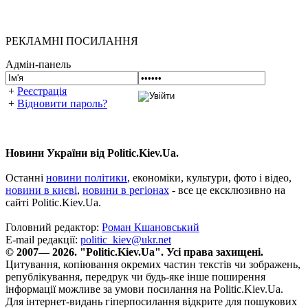
РЕКЛАМНІ ПОСИЛАННЯ
Адмін-панель
+
Реєстрація
+
Відновити пароль?
Новини України від Politic.Kiev.Ua.
Останні
новини політики
, економіки, культури, фото і відео,
новини в києві
,
новини в регіонах
- все це ексклюзивно на
сайті Politic.Kiev.Ua.
Головний редактор:
Роман Кшановський
E-mail редакції:
politic_kiev@ukr.net
© 2007— 2026. "Politic.Kiev.Ua". Усі права захищені.
Цитування, копіювання окремих частин текстів чи зображень,
републікування, передрук чи будь-яке інше поширення
інформації можливе за умови посилання на Politic.Kiev.Ua.
Для інтернет-видань гіперпосилання відкрите для пошукових