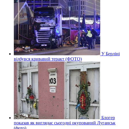
У Берліні
відбувся кривавий теракт (ФОТО)
Блогер
показав як виглядає сьогодні окупований Луганськ
(фото)