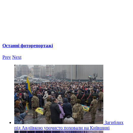
Останні фоторепортажі
Prev
Next
Загиблих
під Авдіївкою урочисто поховали на Київщині