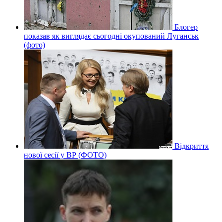
Блогер
показав як виглядає сьогодні окупований Луганськ
(фото)
Відкриття
нової сесії у ВР (ФОТО)