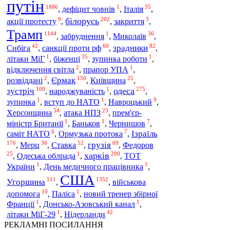
путін
1886
1
35
Італія
,
дефіцит човнів
,
,
9
202
3
білорусь
акції протесту
,
,
закриття
,
Трамп
1144
1
36
Миколаїв
,
забруднення
,
,
42
60
82
Сибіга
санкції проти рф
зрадники
,
,
,
1
35
1
біженці
літаки МіГ
,
,
зупинка роботи
,
2
1
відключення світла
,
прапор УПА
,
2
150
25
Єрмак
розвіддані
,
,
Київщина
,
100
1
275
одеса
зустріч
,
народжуваність
,
,
1
1
9
зупинка
,
вступ до НАТО
,
Навроцький
,
54
23
Херсонщина
,
атака НПЗ
,
прем'єр-
1
1
7
міністр Британії
,
Баньков
,
Чернишов
,
6
7
Ізраїль
саміт НАТО
,
Ормузька протока
,
176
36
52
69
Мерц
Ставка
грузія
,
,
,
,
Федоров
25
1
290
харків
,
Одеська облрада
,
,
ТОТ
1
1
України
,
День медичного працівника
,
США
111
1352
Угорщина
,
,
військова
10
1
допомога
,
Паліса
,
новий тренер збірної
1
1
Франції
,
Донсько-Азовський канал
,
1
42
Нідерланди
літаки МіГ-29
,
РЕКЛАМНІ ПОСИЛАННЯ