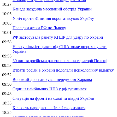
10:27
Канада засудила масований обстріл України
10:05
У ніч проти 31 липня ворог атакував Україну
10:03
Наслідки атаки РФ по Львову
10:01
РФ застосувала ракету КНДР для удару по Україні
09:58
На яку кількість ракет від США може розраховувати
Україна
09:55
30 липня російська ракета впала на території Польщі
09:53
Втрати росіян в Україні подолали психологічну відмітку
09:52
Ворожий дрон атакував передмістя Харкова
09:50
Один із найбільших НПЗ у рф зупинився
09:48
Ситуація на фронті на сході та півдні України
18:33
Кількість народжень в Італії скоротилася
18:25