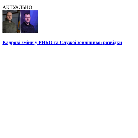
АКТУАЛЬНО
Кадрові зміни у РНБО та Службі зовнішньої розвідки