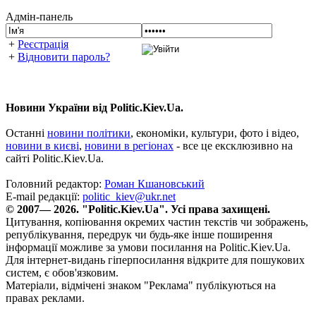
Адмін-панель
+
Реєстрація
+
Відновити пароль?
Новини України від Politic.Kiev.Ua.
Останні
новини політики
, економіки, культури, фото і відео,
новини в києві
,
новини в регіонах
- все це ексклюзивно на
сайті Politic.Kiev.Ua.
Головний редактор:
Роман Кшановський
E-mail редакції:
politic_kiev@ukr.net
© 2007— 2026. "Politic.Kiev.Ua". Усі права захищені.
Цитування, копіювання окремих частин текстів чи зображень,
републікування, передрук чи будь-яке інше поширення
інформації можливе за умови посилання на Politic.Kiev.Ua.
Для інтернет-видань гіперпосилання відкрите для пошукових
систем, є обов'язковим.
Матеріали, відмічені знаком "Реклама" публікуються на
правах реклами.