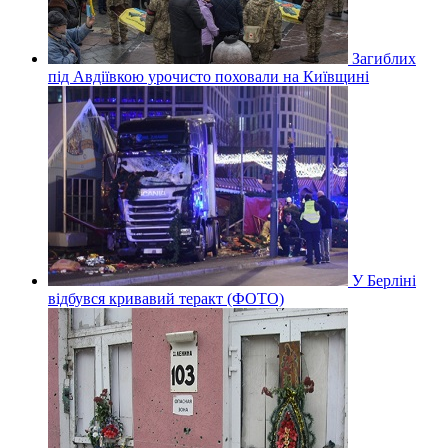
Загиблих
під Авдіївкою урочисто поховали на Київщині
У Берліні
відбувся кривавий теракт (ФОТО)