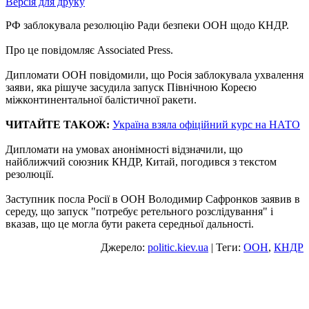
Версія для друку
РФ заблокувала резолюцію Ради безпеки ООН щодо КНДР.
Про це повідомляє Associated Press.
Дипломати ООН повідомили, що Росія заблокувала ухвалення
заяви, яка рішуче засудила запуск Північною Кореєю
міжконтинентальної балістичної ракети.
ЧИТАЙТЕ ТАКОЖ:
Україна взяла офіційний курс на НАТО
Дипломати на умовах анонімності відзначили, що
найближчий союзник КНДР, Китай, погодився з текстом
резолюції.
Заступник посла Росії в ООН Володимир Сафронков заявив в
середу, що запуск "потребує ретельного розслідування" і
вказав, що це могла бути ракета середньої дальності.
Джерело:
politic.kiev.ua
| Теги:
ООН
,
КНДР