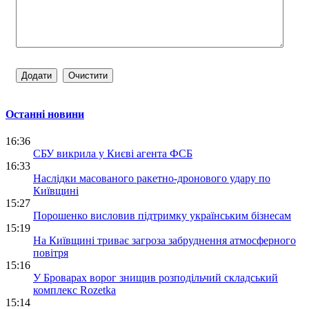
Останні новини
16:36
СБУ викрила у Києві агента ФСБ
16:33
Наслідки масованого ракетно-дронового удару по
Київщині
15:27
Порошенко висловив підтримку українським бізнесам
15:19
На Київщині триває загроза забруднення атмосферного
повітря
15:16
У Броварах ворог знищив розподільчий складський
комплекс Rozetka
15:14