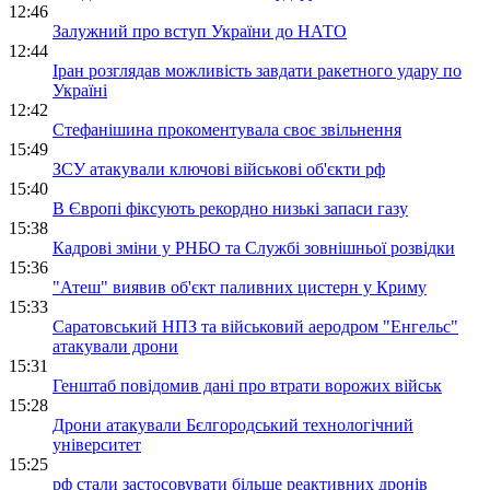
12:46
Залужний про вступ України до НАТО
12:44
Іран розглядав можливість завдати ракетного удару по
Україні
12:42
Стефанішина прокоментувала своє звільнення
15:49
ЗСУ атакували ключові військові об'єкти рф
15:40
В Європі фіксують рекордно низькі запаси газу
15:38
Кадрові зміни у РНБО та Службі зовнішньої розвідки
15:36
"Атеш" виявив об'єкт паливних цистерн у Криму
15:33
Саратовський НПЗ та військовий аеродром "Енгельс"
атакували дрони
15:31
Генштаб повідомив дані про втрати ворожих військ
15:28
Дрони атакували Бєлгородський технологічний
університет
15:25
рф стали застосовувати більше реактивних дронів