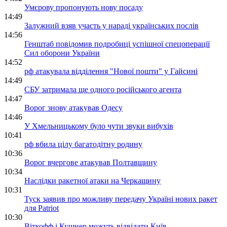
Умєрову пропонують нову посаду
14:49
Залужний взяв участь у нараді українських послів
14:56
Генштаб повідомив подробиці успішної спецоперації
Сил оборони України
14:52
рф атакувала відділення "Нової пошти" у Гайсині
14:49
СБУ затримала ще одного російського агента
14:47
Ворог знову атакував Одесу
14:46
У Хмельницькому було чути звуки вибухів
10:41
рф вбила цілу багатодітну родину
10:36
Ворог вчергове атакував Полтавщину
10:34
Наслідки ракетної атаки на Черкащину
10:31
Туск заявив про можливу передачу Україні нових ракет
для Patriot
10:30
Віткофф і Кушнер можуть відвідати Київ