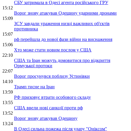
СБУ затримала в Одесі агента російського ГРУ
15:12
Ворог знову атакував Одещину ударними дронами
15:09
ЗСУ завдали ураження низці важливих об'єктів
противника
15:07
рф перейшла до нової фази війни на виснаження
15:06
Хто може стати новим послом у США
22:10
США та Іран можуть домовитися про відкриття
Ормузької протоки
22:07
Ворог просунувся поблизу Устинівки
14:10
Трамп тисне на Іран
13:59
РФ приховує втрати особового складу
13:55
США ввели нові санкції проти рф
13:52
Ворог знову атакував Одещину
13:24
В Одесі сильна пожежа після удару "Оніксом"