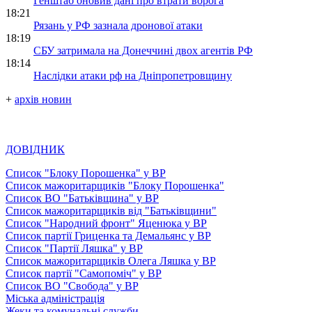
Генштаб оновив дані про втрати ворога
18:21
Рязань у РФ зазнала дронової атаки
18:19
СБУ затримала на Донеччині двох агентів РФ
18:14
Наслідки атаки рф на Дніпропетровщину
+
архів новин
ДОВІДНИК
Список "Блоку Порошенка" у ВР
Список мажоритарщиків "Блоку Порошенка"
Список ВО "Батьківщина" у ВР
Список мажоритарщиків від "Батьківщини"
Список "Народний фронт" Яценюка у ВР
Список партії Гриценка та Демальянс у ВР
Список "Партії Ляшка" у ВР
Список мажоритарщиків Олега Ляшка у ВР
Список партії "Самопоміч" у ВР
Список ВО "Свобода" у ВР
Міська адміністрація
Жеки та комунальні служби