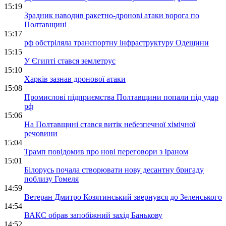
15:19
Зрадник наводив ракетно-дронові атаки ворога по
Полтавщині
15:17
рф обстріляла транспортну інфраструктуру Одещини
15:15
У Єгипті стався землетрус
15:10
Харків зазнав дронової атаки
15:08
Промислові підприємства Полтавщини попали під удар
рф
15:06
На Полтавщині стався витік небезпечної хімічної
речовини
15:04
Трамп повідомив про нові переговори з Іраном
15:01
Білорусь почала створювати нову десантну бригаду
поблизу Гомеля
14:59
Ветеран Дмитро Козятинський звернувся до Зеленського
14:54
ВАКС обрав запобіжний захід Банькову
14:52