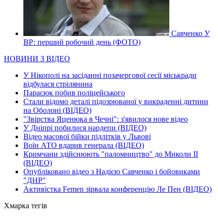
Савченко У
ВР: перший робочий день (ФОТО)
НОВИНИ З ВІДЕО
У Нікополі на засіданні позачергової сесії міськради
відбулася стрілянина
Парасюк побив поліцейського
Стали відомо деталі підозрюваної у викраденні дитини
на Оболоні (ВІДЕО)
"Звірства Яценюка в Чечні": з'явилося нове відео
У Дніпрі побилися нардепи (ВІДЕО)
Відео масової бійки підлітків у Львові
Воїн АТО вдарив генерала (ВІДЕО)
Кримчани здійснюють "паломництво" до Миколи ІІ
(ВІДЕО)
Опубліковано відео з Надією Савченко і бойовиками
"ДНР"
Активістка Femen зірвала конференцію Ле Пен (ВІДЕО)
Хмарка тегів