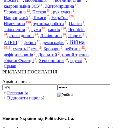
Москва
,
мобілізація
,
воєнний стан
,
1
12
кадрові зміни ЗСУ
,
Житомирщина
,
12
54
1
Черкащина
,
Пєсков
,
рух суден
,
9
7
726
Україна
Навроцький
,
Токаєв
,
,
190
1
1
Німеччина
,
зупинка роботи
,
Паліса
,
57
64
290
харків
звільнення
,
суми
,
,
Чернігів
24
24
26
21
,
атака дронів
,
Львівщина
,
Париж
,
Війна
29
13
2
АТЕШ
,
фейки
,
демографія
,
6611
2
3
22
,
смерть Грема
,
Бровари
,
рейтинг
,
1
2
дефіцит човнів
,
Драпатий
,
новий тренер
1
54
69
збірної Франції
,
Херсонщина
,
грузія
,
150
Єрмак
РЕКЛАМНІ ПОСИЛАННЯ
Адмін-панель
+
Реєстрація
+
Відновити пароль?
Новини України від Politic.Kiev.Ua.