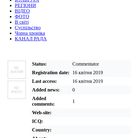
РЕГІОНИ
ВІДЕО
ФОТО
В світі
Суспільство
Чорна хроніка
КАНАЛ РАДА
User profile BathroomsNus
Status:
Commentator
Registration date:
16 квітня 2019
Last access:
16 квітня 2019
Added news:
0
Added
1
comments:
Web-site:
ICQ:
Country: