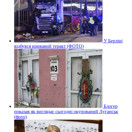
У Берліні
відбувся кривавий теракт (ФОТО)
Блогер
показав як виглядає сьогодні окупований Луганськ
(фото)