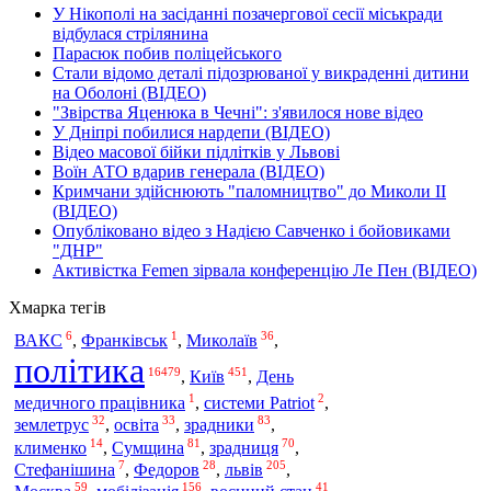
У Нікополі на засіданні позачергової сесії міськради
відбулася стрілянина
Парасюк побив поліцейського
Стали відомо деталі підозрюваної у викраденні дитини
на Оболоні (ВІДЕО)
"Звірства Яценюка в Чечні": з'явилося нове відео
У Дніпрі побилися нардепи (ВІДЕО)
Відео масової бійки підлітків у Львові
Воїн АТО вдарив генерала (ВІДЕО)
Кримчани здійснюють "паломництво" до Миколи ІІ
(ВІДЕО)
Опубліковано відео з Надією Савченко і бойовиками
"ДНР"
Активістка Femen зірвала конференцію Ле Пен (ВІДЕО)
Хмарка тегів
6
1
36
ВАКС
,
Франківськ
,
Миколаїв
,
політика
16479
451
Київ
,
,
День
1
2
медичного працівника
,
системи Patriot
,
32
33
83
землетрус
,
освіта
,
зрадники
,
14
81
70
клименко
,
Сумщина
,
зрадниця
,
7
28
205
Стефанішина
,
Федоров
,
львів
,
59
156
41