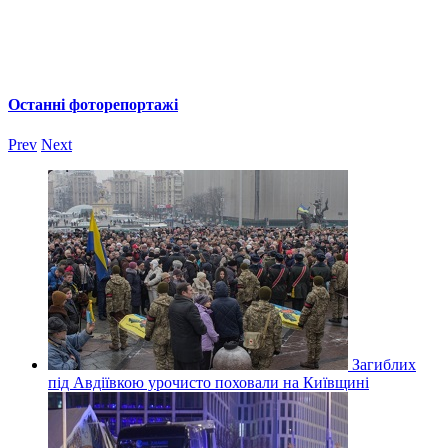
Останні фоторепортажі
Prev
Next
Загиблих
під Авдіївкою урочисто поховали на Київщині