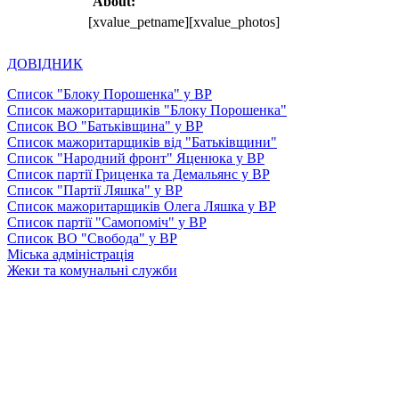
About:
[xvalue_petname][xvalue_photos]
ДОВІДНИК
Список "Блоку Порошенка" у ВР
Список мажоритарщиків "Блоку Порошенка"
Список ВО "Батьківщина" у ВР
Список мажоритарщиків від "Батьківщини"
Список "Народний фронт" Яценюка у ВР
Список партії Гриценка та Демальянс у ВР
Список "Партії Ляшка" у ВР
Список мажоритарщиків Олега Ляшка у ВР
Список партії "Самопоміч" у ВР
Список ВО "Свобода" у ВР
Міська адміністрація
Жеки та комунальні служби