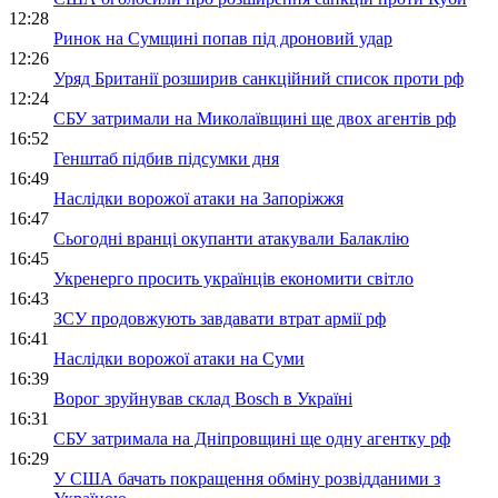
12:28
Ринок на Сумщині попав під дроновий удар
12:26
Уряд Британії розширив санкційний список проти рф
12:24
СБУ затримали на Миколаївщині ще двох агентів рф
16:52
Генштаб підбив підсумки дня
16:49
Наслідки ворожої атаки на Запоріжжя
16:47
Сьогодні вранці окупанти атакували Балаклію
16:45
Укренерго просить українців економити світло
16:43
ЗСУ продовжують завдавати втрат армії рф
16:41
Наслідки ворожої атаки на Суми
16:39
Ворог зруйнував склад Bosch в Україні
16:31
СБУ затримала на Дніпровщині ще одну агентку рф
16:29
У США бачать покращення обміну розвідданими з