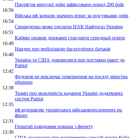
Протягом минулої доби зафіксовано понад 200 боїв
16:56
Війська рф зазнали значних втрат за підсумками доби
16:54
Свириденко може очолити НАК Нафтогаз України
16:51
Кабмін оновив державні стандарти середньої освіти
16:49
Нардеп про мобілізацію багатодітних батьків
16:46
Україна та США домовилися про поставки ракет до
Patriot
12:42
Федоров не виключає повернення на посаду міністра
оборони
12:38
Трамп про можливість надання Україні додаткових
систем Patriot
12:35
рф відправляє українських військовополонених на
фронт
12:31
Генштаб повідомив новини з фронту
12:30
США оголосили про розширення санкцій проти Куби