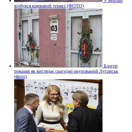
У Берліні
відбувся кривавий теракт (ФОТО)
Блогер
показав як виглядає сьогодні окупований Луганськ
(фото)