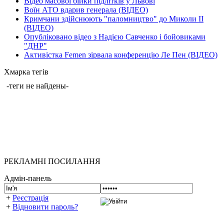
Відео масової бійки підлітків у Львові
Воїн АТО вдарив генерала (ВІДЕО)
Кримчани здійснюють "паломництво" до Миколи ІІ
(ВІДЕО)
Опубліковано відео з Надією Савченко і бойовиками
"ДНР"
Активістка Femen зірвала конференцію Ле Пен (ВІДЕО)
Хмарка тегів
-теги не найдены-
РЕКЛАМНІ ПОСИЛАННЯ
Адмін-панель
+
Реєстрація
+
Відновити пароль?