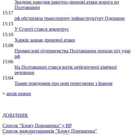
Зрадник наводив ракетно-дронові атаки ворога по
Полтавщині
15:17
рф обстріляла транспортну інфраструктуру Одещини
15:15
У Єгипті стався землетрус
15:10
Харків зазнав дронової атаки
15:08
Промислові підприємства Полтавщини попали під удар
рф
15:06
На Полтавщині стався витік небезпечної хімічної
речовини
15:04
Трамп повідомив про нові переговори з Іраном
+
архів новин
ДОВІДНИК
Список "Блоку Порошенка" у ВР
Список мажоритарщиків "Блоку Порошенка"