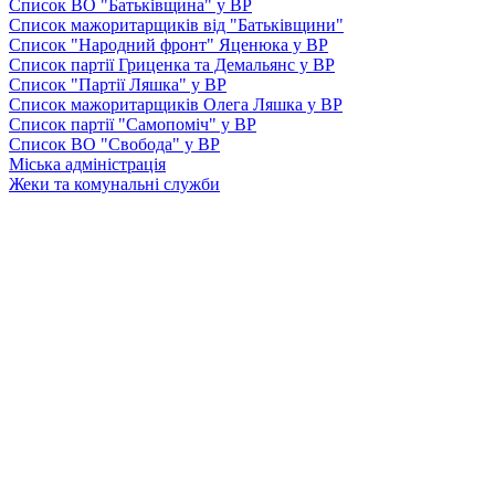
Список ВО "Батьківщина" у ВР
Список мажоритарщиків від "Батьківщини"
Список "Народний фронт" Яценюка у ВР
Список партії Гриценка та Демальянс у ВР
Список "Партії Ляшка" у ВР
Список мажоритарщиків Олега Ляшка у ВР
Список партії "Самопоміч" у ВР
Список ВО "Свобода" у ВР
Міська адміністрація
Жеки та комунальні служби