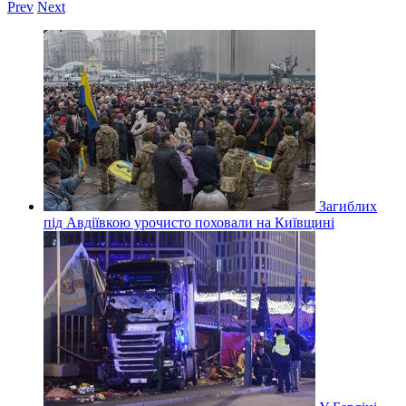
Prev
Next
Загиблих
під Авдіївкою урочисто поховали на Київщині