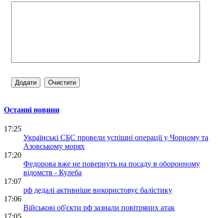
Останні новини
17:25
Українські СБС провели успішні операції у Чорному та
Азовському морях
17:20
Федорова вже не повернуть на посаду в оборонному
відомств - Кулеба
17:07
рф дедалі активніше використовує балістику
17:06
Військові об'єкти рф зазнали повітряних атак
17:05