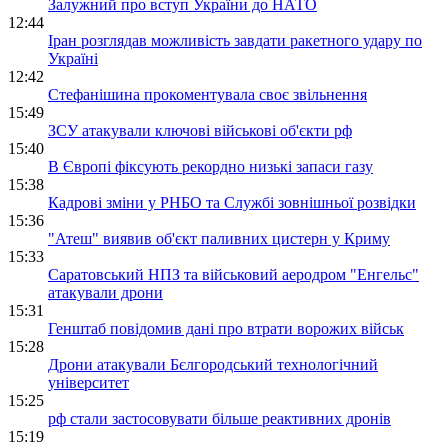
Залужний про вступ України до НАТО
12:44
Іран розглядав можливість завдати ракетного удару по
Україні
12:42
Стефанішина прокоментувала своє звільнення
15:49
ЗСУ атакували ключові військові об'єкти рф
15:40
В Європі фіксують рекордно низькі запаси газу
15:38
Кадрові зміни у РНБО та Службі зовнішньої розвідки
15:36
"Атеш" виявив об'єкт паливних цистерн у Криму
15:33
Саратовський НПЗ та військовий аеродром "Енгельс"
атакували дрони
15:31
Генштаб повідомив дані про втрати ворожих військ
15:28
Дрони атакували Бєлгородський технологічний
університет
15:25
рф стали застосовувати більше реактивних дронів
15:19