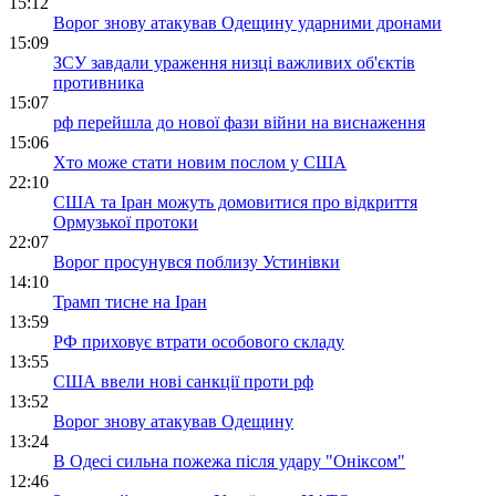
15:12
Ворог знову атакував Одещину ударними дронами
15:09
ЗСУ завдали ураження низці важливих об'єктів
противника
15:07
рф перейшла до нової фази війни на виснаження
15:06
Хто може стати новим послом у США
22:10
США та Іран можуть домовитися про відкриття
Ормузької протоки
22:07
Ворог просунувся поблизу Устинівки
14:10
Трамп тисне на Іран
13:59
РФ приховує втрати особового складу
13:55
США ввели нові санкції проти рф
13:52
Ворог знову атакував Одещину
13:24
В Одесі сильна пожежа після удару "Оніксом"
12:46