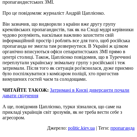
пропагандистських ЗМІ.
Про це повідомляє журналіст Андрій Цаплієнко.
Він зазначив, що видворили з країни вже другу групу
кремлівських пропагандистів, так як на Сході мудрі керівники
чудово розуміють, наскільки важливо захистити свій
інформаційний простір і роблять все для того, щоб російська
пропаганда не змогла там розвернутися. В Україні ж цілком
органічно вписуються офіси сепаратистських ЗМІ прямо в
центрі столиці. Також, Цаплієнко повідомив, що в Туреччині
переплутали українську знімальну групу з російської і теж
затримали. Після того як ситуація роз'яснилася, дуже приємно
було поспілкуватися з комісаром поліції, хто пригостив
вимушених гостей чаєм та солодощами.
ЧИТАЙТЕ ТАКОЖ:
Затримані в Києві диверсанти почали
давати свідчення
А ще, повідомив Цаплієнко, турки зізналися, що саме на
прикладі українців світ зрозумів, як не треба вести себе з
агресором.
Джерело:
politic.kiev.ua
| Теги:
пропаганда