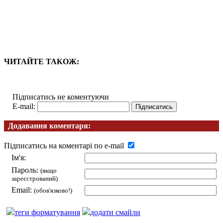
ЧИТАЙТЕ ТАКОЖ:
Підписатись не коментуючи
E-mail:
Додавання коментаря:
Підписатись на коментарі по e-mail
Ім'я:
Пароль:
(якщо
зареєстрований)
Email:
(обов'язково!)
теги форматування
додати смайли