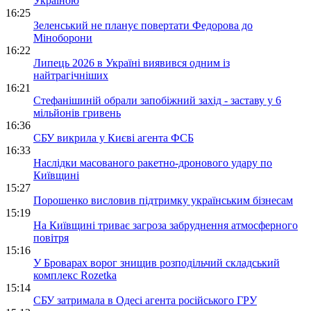
Україною
16:25
Зеленський не планує повертати Федорова до
Міноборони
16:22
Липець 2026 в Україні виявився одним із
найтрагічніших
16:21
Стефанішиній обрали запобіжний захід - заставу у 6
мільйонів гривень
16:36
СБУ викрила у Києві агента ФСБ
16:33
Наслідки масованого ракетно-дронового удару по
Київщині
15:27
Порошенко висловив підтримку українським бізнесам
15:19
На Київщині триває загроза забруднення атмосферного
повітря
15:16
У Броварах ворог знищив розподільчий складський
комплекс Rozetka
15:14
СБУ затримала в Одесі агента російського ГРУ