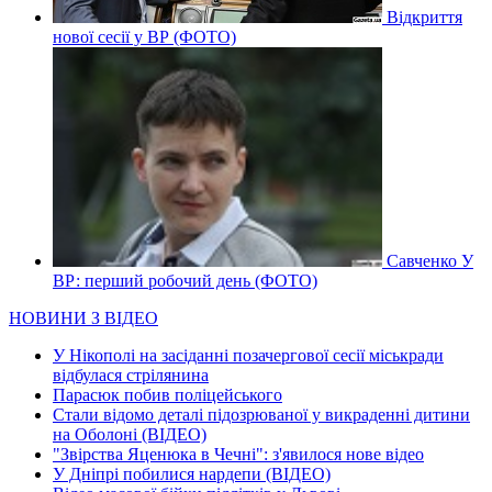
Відкриття
нової сесії у ВР (ФОТО)
Савченко У
ВР: перший робочий день (ФОТО)
НОВИНИ З ВІДЕО
У Нікополі на засіданні позачергової сесії міськради
відбулася стрілянина
Парасюк побив поліцейського
Стали відомо деталі підозрюваної у викраденні дитини
на Оболоні (ВІДЕО)
"Звірства Яценюка в Чечні": з'явилося нове відео
У Дніпрі побилися нардепи (ВІДЕО)