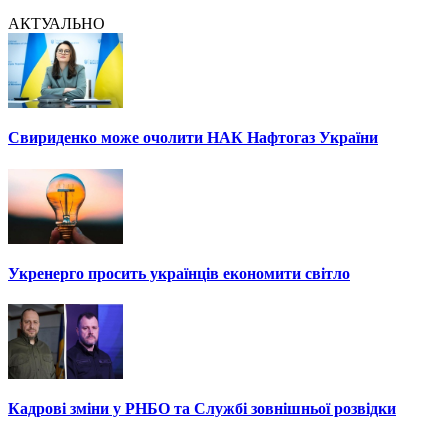
АКТУАЛЬНО
Свириденко може очолити НАК Нафтогаз України
Укренерго просить українців економити світло
Кадрові зміни у РНБО та Службі зовнішньої розвідки