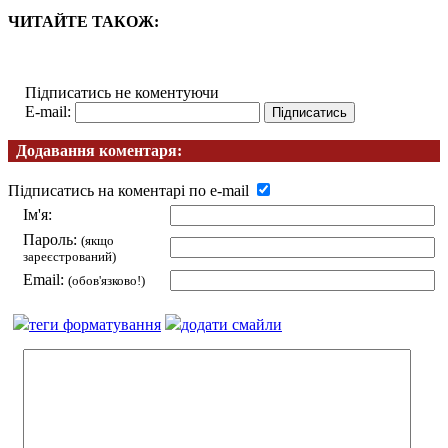
ЧИТАЙТЕ ТАКОЖ:
Підписатись не коментуючи
E-mail:
Додавання коментаря:
Підписатись на коментарі по e-mail
Ім'я:
Пароль:
(якщо
зареєстрований)
Email:
(обов'язково!)
теги форматування
додати смайли