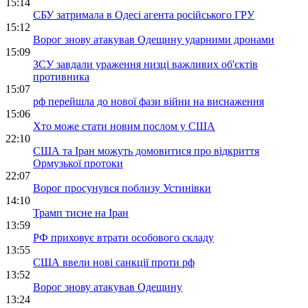
15:14
СБУ затримала в Одесі агента російського ГРУ
15:12
Ворог знову атакував Одещину ударними дронами
15:09
ЗСУ завдали ураження низці важливих об'єктів
противника
15:07
рф перейшла до нової фази війни на виснаження
15:06
Хто може стати новим послом у США
22:10
США та Іран можуть домовитися про відкриття
Ормузької протоки
22:07
Ворог просунувся поблизу Устинівки
14:10
Трамп тисне на Іран
13:59
РФ приховує втрати особового складу
13:55
США ввели нові санкції проти рф
13:52
Ворог знову атакував Одещину
13:24