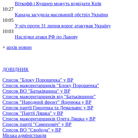
Віткофф і Кушнер можуть відвідати Київ
10:27
Канада засудила масований обстріл України
10:05
У ніч проти 31 липня ворог атакував Україну
10:03
Наслідки атаки РФ по Львову
+
архів новин
ДОВІДНИК
Список "Блоку Порошенка" у ВР
Список мажоритарщиків "Блоку Порошенка"
Список ВО "Батьківщина" у ВР
Список мажоритарщиків від "Батьківщини"
Список "Народний фронт" Яценюка у ВР
Список партії Гриценка та Демальянс у ВР
Список "Партії Ляшка" у ВР
Список мажоритарщиків Олега Ляшка у ВР
Список партії "Самопоміч" у ВР
Список ВО "Свобода" у ВР
Міська адміністрація