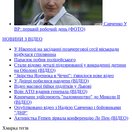
Савченко У
ВР: перший робочий день (ФОТО)
НОВИНИ З ВІДЕО
У Нікополі на засіданні позачергової сесії міськради
відбулася стрілянина
Парасюк побив поліцейського
Стали відомо деталі підозрюваної у викраденні дитини
на Оболоні (ВІДЕО)
"Звірства Яценюка в Чечні": з'явилося нове відео
У Дніпрі побилися нардепи (ВІДЕО)
Відео масової бійки підлітків у Львові
Воїн АТО вдарив генерала (ВІДЕО)
Кримчани здійснюють "паломництво" до Миколи ІІ
(ВІДЕО)
Опубліковано відео з Надією Савченко і бойовиками
"ДНР"
Активістка Femen зірвала конференцію Ле Пен (ВІДЕО)
Хмарка тегів