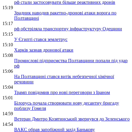
рф стали застосовувати більше реактивних дронів
15:19
Зрадник наводив ракетно-дронові атаки ворога по
Полтавщині
15:17
рф обстріляла транспортну інфраструктуру Одещини
15:15
У Єгипті стався землетрус
15:10
Харків зазнав дронової атаки
15:08
Промислові підприємства Полтавщини попали під удар
рф
15:06
На Полтавщині стався витік небезпечної хімічної
речовини
15:04
Трамп повідомив про нові переговори з Іраном
15:01
Білорусь почала створювати нову десантну бригаду
поблизу Гомеля
14:59
Ветеран Дмитро Козятинський звернувся до Зеленського
14:54
ВАКС обрав запобіжний захід Банькову