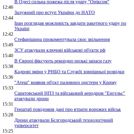
В Одесі сильна пожежа після удару "Оніксом"
12:46
Залужний про вступ України до НАТО
12:44
Іран розглядав можливість завдати ракетного удару по
Україні
12:42
Стефанішина прокоментувала своє звільнення
15:49
ЗСУ атакували ключові військові об'єкти рф
15:40
В Європі фіксують рекордно низькі запаси газу
15:38
Кадрові зміни у РНБО та Службі зовнішньої розвідки
15:36
"Атеш" виявив об'єкт паливних цистерн у Криму
15:33
Саратовський НПЗ та військовий аеродром "Енгельс"
атакували дрони
15:31
Генштаб повідомив дані про втрати ворожих військ
15:28
Дрони атакували Бєлгородський технологічний
університет
15:25