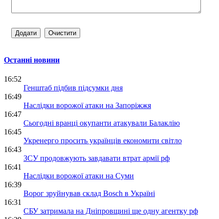
Останні новини
16:52
Генштаб підбив підсумки дня
16:49
Наслідки ворожої атаки на Запоріжжя
16:47
Сьогодні вранці окупанти атакували Балаклію
16:45
Укренерго просить українців економити світло
16:43
ЗСУ продовжують завдавати втрат армії рф
16:41
Наслідки ворожої атаки на Суми
16:39
Ворог зруйнував склад Bosch в Україні
16:31
СБУ затримала на Дніпровщині ще одну агентку рф