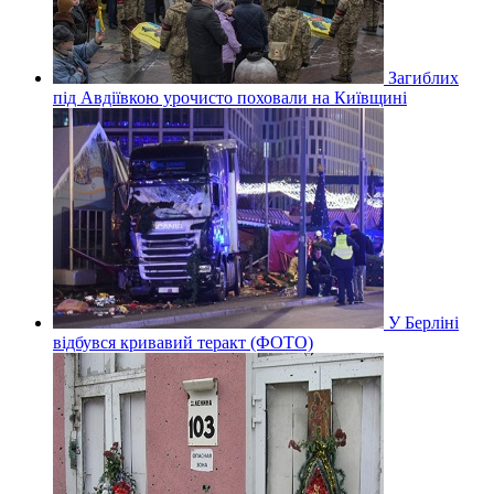
Загиблих
під Авдіївкою урочисто поховали на Київщині
У Берліні
відбувся кривавий теракт (ФОТО)