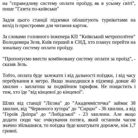
на "справедливу систему оплати проїзду, як в усьому світі",
пише "Газета по-київськи"
Задля цього станції підземки облаштують турнікетами на
вихід із пристроями для читання карток.
За словами головного інженера КП "Київський метрополітен"
Володимира Зеля, Київ перший в СНД, хто планує перейти на
зональну систему оплати проїзду.
"Пропонуємо ввести комбіновану систему оплати за проїзд", -
сказав Зель.
Тобто, оплата буде залежати і від дальності поїздки, і від часу
перебування в метро. Якщо знаходишся в підземці довше 40
хвилин - заплатиш за подвійним тарифом. Не пощастить і
тим, хто їде "від кінцевої до кінцевої".
Шлях від станції "Лісова" до "Академмістечка" займає 38
хвилин, від "Червоного хутора" до "Сирцю" - 36 хвилин, а від
"Героїв Дніпра" до "Либідської" - 23 хвилини. Але якщо
додати сюди час очікування потяга, який останнім часом
значно збільшився, то поїздка буде коштувати дорожче, ніж 1,7
гривні.