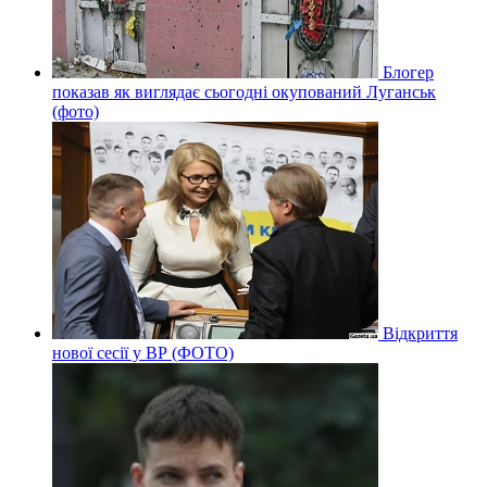
Блогер
показав як виглядає сьогодні окупований Луганськ
(фото)
Відкриття
нової сесії у ВР (ФОТО)