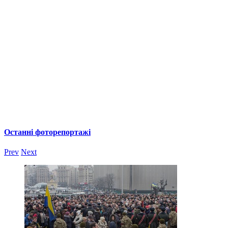
Останні фоторепортажі
Prev
Next