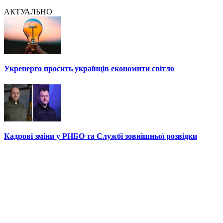
АКТУАЛЬНО
Укренерго просить українців економити світло
Кадрові зміни у РНБО та Службі зовнішньої розвідки