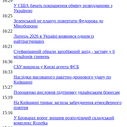
16:29
У США бачать покращення обміну розвідданими з
Україною
16:25
Зеленський не планує повертати Федорова до
Міноборони
16:22
Липець 2026 в Україні виявився одним із
найтрагічніших
16:21
Стефанішиній обрали запобіжний захід - заставу у 6
мільйонів гривень
16:36
СБУ викрила у Києві агента ФСБ
16:33
Наслідки масованого ракетно-дронового удару по
Київщині
15:27
Порошенко висловив підтримку українським бізнесам
15:19
На Київщині триває загроза забруднення атмосферного
повітря
15:16
У Броварах ворог знищив розподільчий складський
комплекс Rozetka