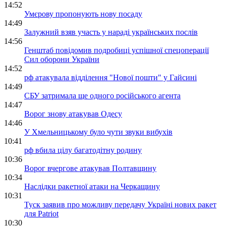
14:52
Умєрову пропонують нову посаду
14:49
Залужний взяв участь у нараді українських послів
14:56
Генштаб повідомив подробиці успішної спецоперації
Сил оборони України
14:52
рф атакувала відділення "Нової пошти" у Гайсині
14:49
СБУ затримала ще одного російського агента
14:47
Ворог знову атакував Одесу
14:46
У Хмельницькому було чути звуки вибухів
10:41
рф вбила цілу багатодітну родину
10:36
Ворог вчергове атакував Полтавщину
10:34
Наслідки ракетної атаки на Черкащину
10:31
Туск заявив про можливу передачу Україні нових ракет
для Patriot
10:30