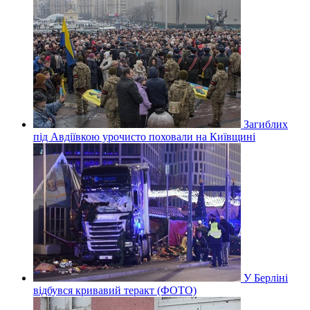
Загиблих
під Авдіївкою урочисто поховали на Київщині
У Берліні
відбувся кривавий теракт (ФОТО)