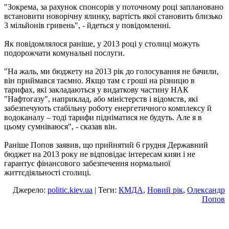
"Зокрема, за рахунок спонсорів у поточному році заплановано
встановити новорічну ялинку, вартість якої становить близько
3 мільйонів гривень", - йдеться у повідомленні.
Як повідомлялося раніше, у 2013 році у столиці можуть
подорожчати комунальні послуги.
"На жаль, ми бюджету на 2013 рік до голосування не бачили,
він приймався таємно. Якщо там є гроші на різницю в
тарифах, які закладаються у видаткову частину НАК
"Нафтогазу", наприклад, або міністерств і відомств, які
забезпечують стабільну роботу енергетичного комплексу й
водоканалу – тоді тарифи підніматися не будуть. Але я в
цьому сумніваюся", - сказав він.
Раніше Попов заявив, що прийнятий 6 грудня Державний
бюджет на 2013 року не відповідає інтересам киян і не
гарантує фінансового забезпечення нормальної
життєдіяльності столиці.
Джерело:
politic.kiev.ua
| Теги:
КМДА
,
Новий рік
,
Олександр
Попов