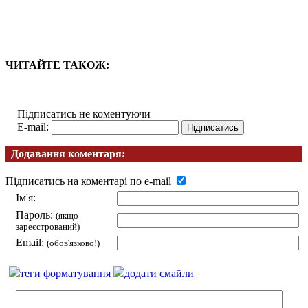
ЧИТАЙТЕ ТАКОЖ:
Підписатись не коментуючи
E-mail:
Додавання коментаря:
Підписатись на коментарі по e-mail
Ім'я:
Пароль:
(якщо
зареєстрований)
Email:
(обов'язково!)
теги форматування
додати смайли