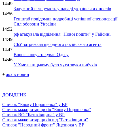
14:49
Залужний взяв участь у нараді українських послів
14:56
Генштаб повідомив подробиці успішної спецоперації
Сил оборони України
14:52
рф атакувала відділення "Нової пошти" у Гайсині
14:49
СБУ затримала ще одного російського агента
14:47
Ворог знову атакував Одесу
14:46
У Хмельницькому було чути звуки вибухів
+
архів новин
ДОВІДНИК
Список "Блоку Порошенка" у ВР
Список мажоритарщиків "Блоку Порошенка"
Список ВО "Батьківщина" у ВР
Список мажоритарщиків від "Батьківщини"
Список "Народний фронт" Яценюка у ВР