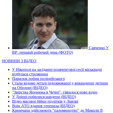
Савченко У
ВР: перший робочий день (ФОТО)
НОВИНИ З ВІДЕО
У Нікополі на засіданні позачергової сесії міськради
відбулася стрілянина
Парасюк побив поліцейського
Стали відомо деталі підозрюваної у викраденні дитини
на Оболоні (ВІДЕО)
"Звірства Яценюка в Чечні": з'явилося нове відео
У Дніпрі побилися нардепи (ВІДЕО)
Відео масової бійки підлітків у Львові
Воїн АТО вдарив генерала (ВІДЕО)
Кримчани здійснюють "паломництво" до Миколи ІІ