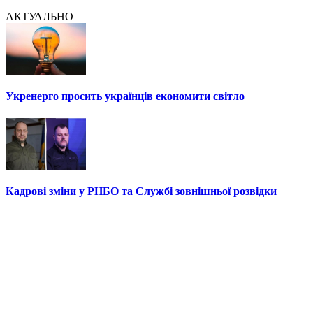
АКТУАЛЬНО
Укренерго просить українців економити світло
Кадрові зміни у РНБО та Службі зовнішньої розвідки