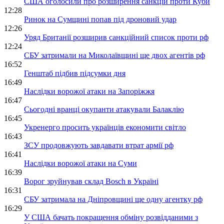
США оголосили про розширення санкцій проти Куби
12:28
Ринок на Сумщині попав під дроновий удар
12:26
Уряд Британії розширив санкційний список проти рф
12:24
СБУ затримали на Миколаївщині ще двох агентів рф
16:52
Генштаб підбив підсумки дня
16:49
Наслідки ворожої атаки на Запоріжжя
16:47
Сьогодні вранці окупанти атакували Балаклію
16:45
Укренерго просить українців економити світло
16:43
ЗСУ продовжують завдавати втрат армії рф
16:41
Наслідки ворожої атаки на Суми
16:39
Ворог зруйнував склад Bosch в Україні
16:31
СБУ затримала на Дніпровщині ще одну агентку рф
16:29
У США бачать покращення обміну розвідданими з