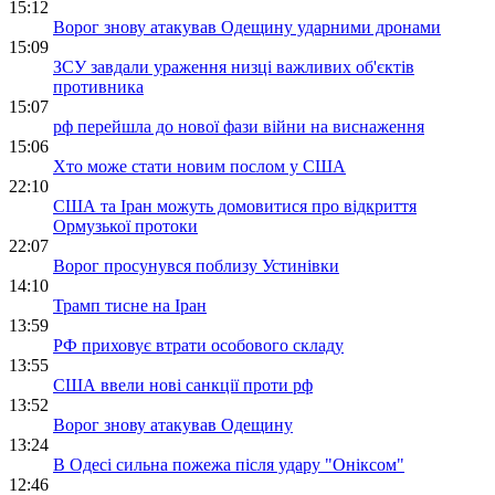
15:12
Ворог знову атакував Одещину ударними дронами
15:09
ЗСУ завдали ураження низці важливих об'єктів
противника
15:07
рф перейшла до нової фази війни на виснаження
15:06
Хто може стати новим послом у США
22:10
США та Іран можуть домовитися про відкриття
Ормузької протоки
22:07
Ворог просунувся поблизу Устинівки
14:10
Трамп тисне на Іран
13:59
РФ приховує втрати особового складу
13:55
США ввели нові санкції проти рф
13:52
Ворог знову атакував Одещину
13:24
В Одесі сильна пожежа після удару "Оніксом"
12:46