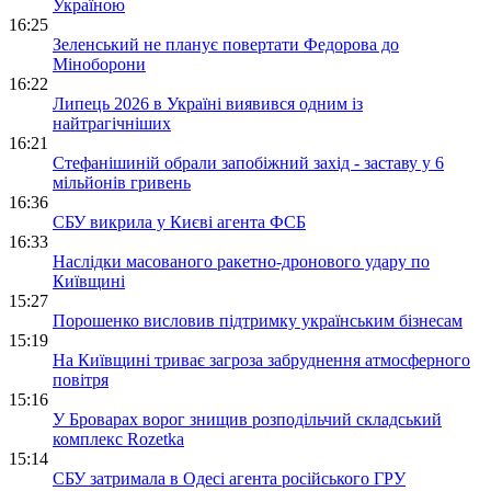
Україною
16:25
Зеленський не планує повертати Федорова до
Міноборони
16:22
Липець 2026 в Україні виявився одним із
найтрагічніших
16:21
Стефанішиній обрали запобіжний захід - заставу у 6
мільйонів гривень
16:36
СБУ викрила у Києві агента ФСБ
16:33
Наслідки масованого ракетно-дронового удару по
Київщині
15:27
Порошенко висловив підтримку українським бізнесам
15:19
На Київщині триває загроза забруднення атмосферного
повітря
15:16
У Броварах ворог знищив розподільчий складський
комплекс Rozetka
15:14
СБУ затримала в Одесі агента російського ГРУ