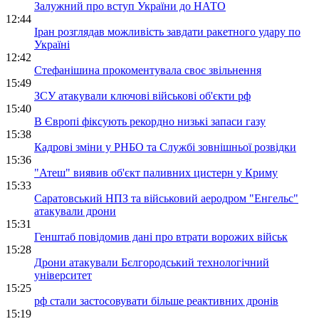
Залужний про вступ України до НАТО
12:44
Іран розглядав можливість завдати ракетного удару по
Україні
12:42
Стефанішина прокоментувала своє звільнення
15:49
ЗСУ атакували ключові військові об'єкти рф
15:40
В Європі фіксують рекордно низькі запаси газу
15:38
Кадрові зміни у РНБО та Службі зовнішньої розвідки
15:36
"Атеш" виявив об'єкт паливних цистерн у Криму
15:33
Саратовський НПЗ та військовий аеродром "Енгельс"
атакували дрони
15:31
Генштаб повідомив дані про втрати ворожих військ
15:28
Дрони атакували Бєлгородський технологічний
університет
15:25
рф стали застосовувати більше реактивних дронів
15:19