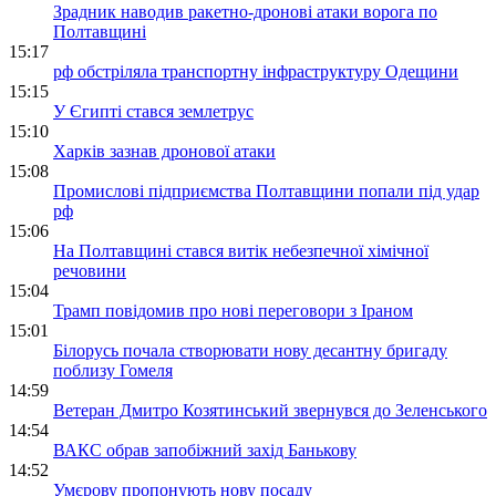
Зрадник наводив ракетно-дронові атаки ворога по
Полтавщині
15:17
рф обстріляла транспортну інфраструктуру Одещини
15:15
У Єгипті стався землетрус
15:10
Харків зазнав дронової атаки
15:08
Промислові підприємства Полтавщини попали під удар
рф
15:06
На Полтавщині стався витік небезпечної хімічної
речовини
15:04
Трамп повідомив про нові переговори з Іраном
15:01
Білорусь почала створювати нову десантну бригаду
поблизу Гомеля
14:59
Ветеран Дмитро Козятинський звернувся до Зеленського
14:54
ВАКС обрав запобіжний захід Банькову
14:52
Умєрову пропонують нову посаду