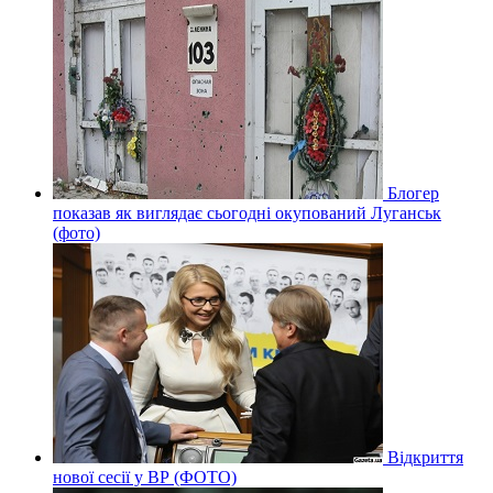
Блогер
показав як виглядає сьогодні окупований Луганськ
(фото)
Відкриття
нової сесії у ВР (ФОТО)