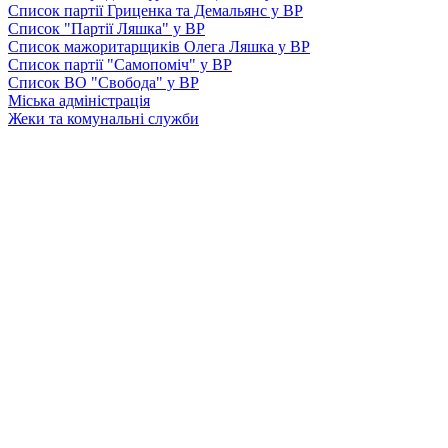
Список партії Гриценка та Демальянс у ВР
Список "Партії Ляшка" у ВР
Список мажоритарщиків Олега Ляшка у ВР
Список партії "Самопоміч" у ВР
Список ВО "Свобода" у ВР
Міська адміністрація
Жеки та комунальні служби