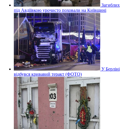
Загиблих
під Авдіївкою урочисто поховали на Київщині
У Берліні
відбувся кривавий теракт (ФОТО)