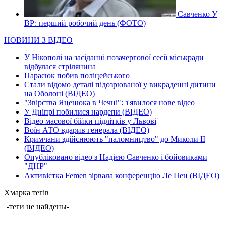
Савченко У
ВР: перший робочий день (ФОТО)
НОВИНИ З ВІДЕО
У Нікополі на засіданні позачергової сесії міськради
відбулася стрілянина
Парасюк побив поліцейського
Стали відомо деталі підозрюваної у викраденні дитини
на Оболоні (ВІДЕО)
"Звірства Яценюка в Чечні": з'явилося нове відео
У Дніпрі побилися нардепи (ВІДЕО)
Відео масової бійки підлітків у Львові
Воїн АТО вдарив генерала (ВІДЕО)
Кримчани здійснюють "паломництво" до Миколи ІІ
(ВІДЕО)
Опубліковано відео з Надією Савченко і бойовиками
"ДНР"
Активістка Femen зірвала конференцію Ле Пен (ВІДЕО)
Хмарка тегів
-теги не найдены-