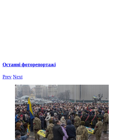
Останні фоторепортажі
Prev
Next