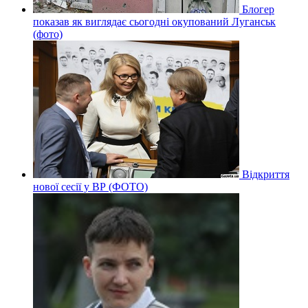
Блогер
показав як виглядає сьогодні окупований Луганськ
(фото)
Відкриття
нової сесії у ВР (ФОТО)