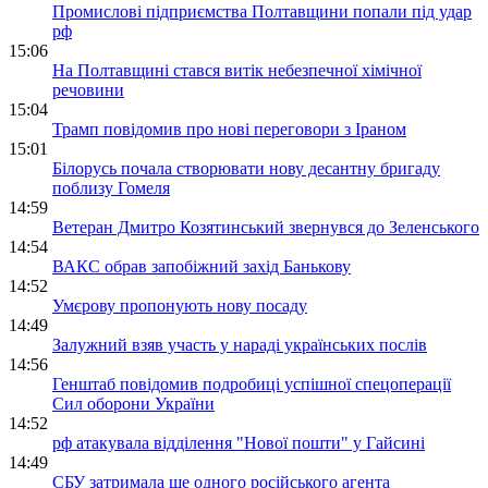
Промислові підприємства Полтавщини попали під удар
рф
15:06
На Полтавщині стався витік небезпечної хімічної
речовини
15:04
Трамп повідомив про нові переговори з Іраном
15:01
Білорусь почала створювати нову десантну бригаду
поблизу Гомеля
14:59
Ветеран Дмитро Козятинський звернувся до Зеленського
14:54
ВАКС обрав запобіжний захід Банькову
14:52
Умєрову пропонують нову посаду
14:49
Залужний взяв участь у нараді українських послів
14:56
Генштаб повідомив подробиці успішної спецоперації
Сил оборони України
14:52
рф атакувала відділення "Нової пошти" у Гайсині
14:49
СБУ затримала ще одного російського агента