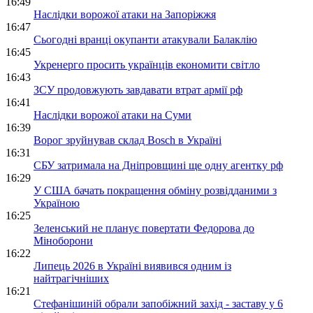
16:49
Наслідки ворожої атаки на Запоріжжя
16:47
Сьогодні вранці окупанти атакували Балаклію
16:45
Укренерго просить українців економити світло
16:43
ЗСУ продовжують завдавати втрат армії рф
16:41
Наслідки ворожої атаки на Суми
16:39
Ворог зруйнував склад Bosch в Україні
16:31
СБУ затримала на Дніпровщині ще одну агентку рф
16:29
У США бачать покращення обміну розвідданими з
Україною
16:25
Зеленський не планує повертати Федорова до
Міноборони
16:22
Липець 2026 в Україні виявився одним із
найтрагічніших
16:21
Стефанішиній обрали запобіжний захід - заставу у 6