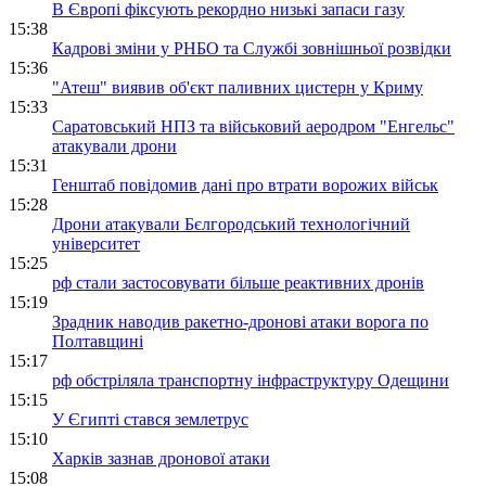
В Європі фіксують рекордно низькі запаси газу
15:38
Кадрові зміни у РНБО та Службі зовнішньої розвідки
15:36
"Атеш" виявив об'єкт паливних цистерн у Криму
15:33
Саратовський НПЗ та військовий аеродром "Енгельс"
атакували дрони
15:31
Генштаб повідомив дані про втрати ворожих військ
15:28
Дрони атакували Бєлгородський технологічний
університет
15:25
рф стали застосовувати більше реактивних дронів
15:19
Зрадник наводив ракетно-дронові атаки ворога по
Полтавщині
15:17
рф обстріляла транспортну інфраструктуру Одещини
15:15
У Єгипті стався землетрус
15:10
Харків зазнав дронової атаки
15:08