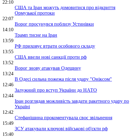
22:10
США та Іран можуть домовитися про відкриття
Ормузької протоки
22:07
Ворог просунувся поблизу Устинівки
14:10
Трамп тисне на Іран
13:59
РФ приховує втрати особового складу
13:55
США ввели нові санкції проти рф
13:52
Ворог знову атакував Одещину
13:24
В Одесі сильна пожежа після удару "Оніксом"
12:46
Залужний про вступ України до НАТО
12:44
Іран розглядав можливість завдати ракетного удару по
Україні
12:42
Стефанішина прокоментувала своє звільнення
15:49
ЗСУ атакували ключові військові об'єкти рф
15:40