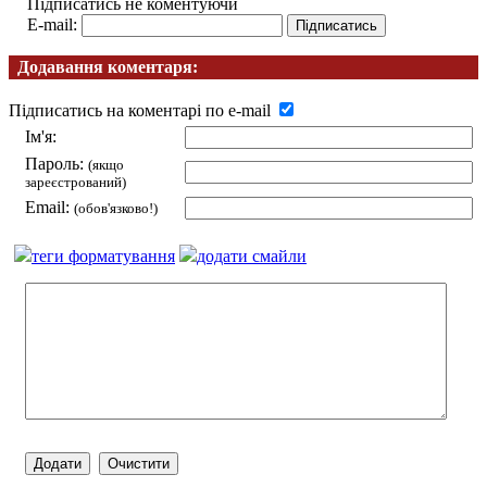
Підписатись не коментуючи
E-mail:
Додавання коментаря:
Підписатись на коментарі по e-mail
Ім'я:
Пароль:
(якщо
зареєстрований)
Email:
(обов'язково!)
теги форматування
додати смайли