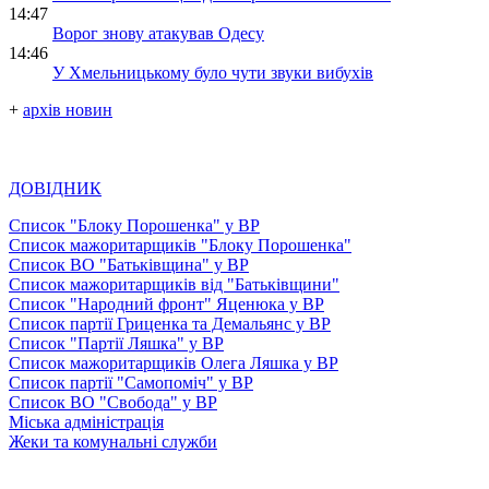
14:47
Ворог знову атакував Одесу
14:46
У Хмельницькому було чути звуки вибухів
+
архів новин
ДОВІДНИК
Список "Блоку Порошенка" у ВР
Список мажоритарщиків "Блоку Порошенка"
Список ВО "Батьківщина" у ВР
Список мажоритарщиків від "Батьківщини"
Список "Народний фронт" Яценюка у ВР
Список партії Гриценка та Демальянс у ВР
Список "Партії Ляшка" у ВР
Список мажоритарщиків Олега Ляшка у ВР
Список партії "Самопоміч" у ВР
Список ВО "Свобода" у ВР
Міська адміністрація
Жеки та комунальні служби