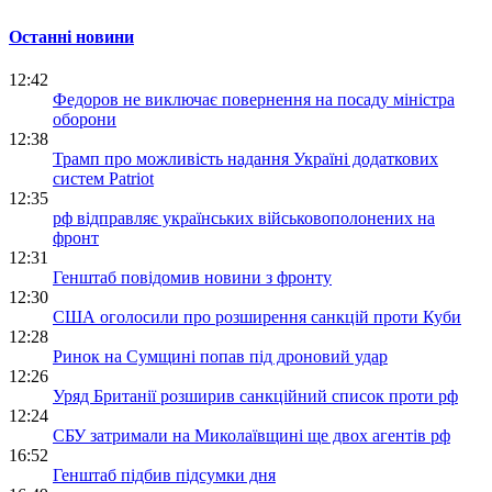
Останні новини
12:42
Федоров не виключає повернення на посаду міністра
оборони
12:38
Трамп про можливість надання Україні додаткових
систем Patriot
12:35
рф відправляє українських військовополонених на
фронт
12:31
Генштаб повідомив новини з фронту
12:30
США оголосили про розширення санкцій проти Куби
12:28
Ринок на Сумщині попав під дроновий удар
12:26
Уряд Британії розширив санкційний список проти рф
12:24
СБУ затримали на Миколаївщині ще двох агентів рф
16:52
Генштаб підбив підсумки дня