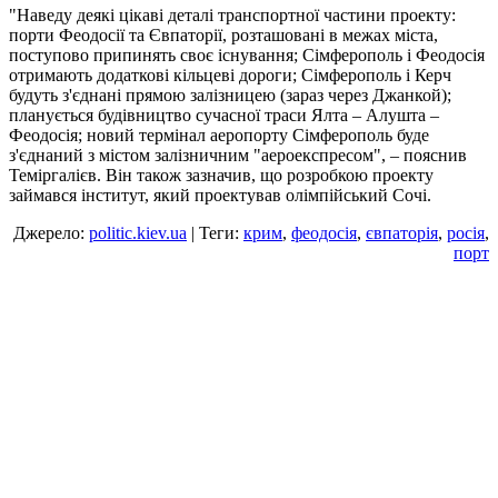
"Наведу деякі цікаві деталі транспортної частини проекту:
порти Феодосії та Євпаторії, розташовані в межах міста,
поступово припинять своє існування; Сімферополь і Феодосія
отримають додаткові кільцеві дороги; Сімферополь і Керч
будуть з'єднані прямою залізницею (зараз через Джанкой);
планується будівництво сучасної траси Ялта – Алушта –
Феодосія; новий термінал аеропорту Сімферополь буде
з'єднаний з містом залізничним "аероекспресом", – пояснив
Теміргалієв. Він також зазначив, що розробкою проекту
займався інститут, який проектував олімпійський Сочі.
Джерело:
politic.kiev.ua
| Теги:
крим
,
феодосія
,
євпаторія
,
росія
,
порт