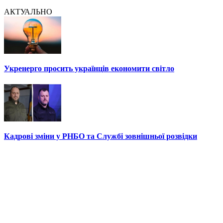
АКТУАЛЬНО
Укренерго просить українців економити світло
Кадрові зміни у РНБО та Службі зовнішньої розвідки