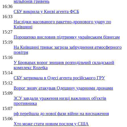
мільйонів гривень
16:36
СБУ викрила у Києві агента ФСБ
16:33
Наслідки масованого ракетно-дронового удару по
Київщині
15:27
Порошенко висловив підтримку українським бізнесам
15:19
На Київщині триває загроза забруднення атмосферного
повітря
15:16
У Броварах ворог знищив розподільчий складський
комплекс Rozetka
15:14
СБУ затримала в Одесі агента російського ГРУ
15:12
Ворог знову атакував Одещину ударними дронами
15:09
ЗСУ завдали ураження низці важливих об'єктів
противника
15:07
рф перейшла до нової фази війни на виснаження
15:06
Хто може стати новим послом у США