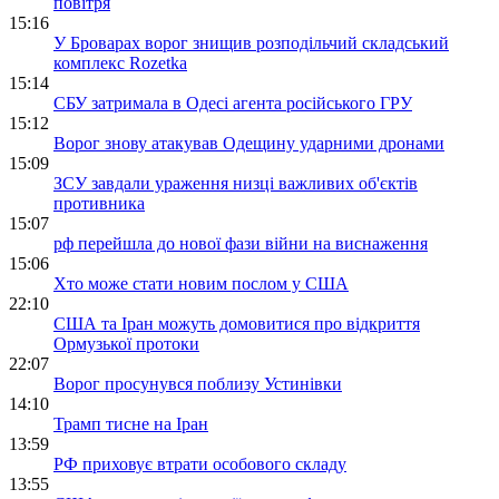
повітря
15:16
У Броварах ворог знищив розподільчий складський
комплекс Rozetka
15:14
СБУ затримала в Одесі агента російського ГРУ
15:12
Ворог знову атакував Одещину ударними дронами
15:09
ЗСУ завдали ураження низці важливих об'єктів
противника
15:07
рф перейшла до нової фази війни на виснаження
15:06
Хто може стати новим послом у США
22:10
США та Іран можуть домовитися про відкриття
Ормузької протоки
22:07
Ворог просунувся поблизу Устинівки
14:10
Трамп тисне на Іран
13:59
РФ приховує втрати особового складу
13:55