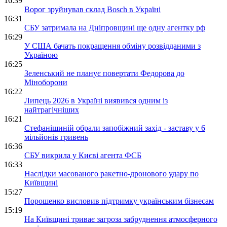
16:39
Ворог зруйнував склад Bosch в Україні
16:31
СБУ затримала на Дніпровщині ще одну агентку рф
16:29
У США бачать покращення обміну розвідданими з
Україною
16:25
Зеленський не планує повертати Федорова до
Міноборони
16:22
Липець 2026 в Україні виявився одним із
найтрагічніших
16:21
Стефанішиній обрали запобіжний захід - заставу у 6
мільйонів гривень
16:36
СБУ викрила у Києві агента ФСБ
16:33
Наслідки масованого ракетно-дронового удару по
Київщині
15:27
Порошенко висловив підтримку українським бізнесам
15:19
На Київщині триває загроза забруднення атмосферного