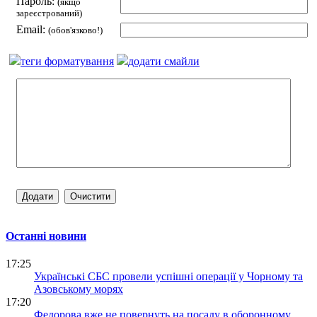
Пароль:
(якщо
зареєстрований)
Email:
(обов'язково!)
теги форматування
додати смайли
Останні новини
17:25
Українські СБС провели успішні операції у Чорному та
Азовському морях
17:20
Федорова вже не повернуть на посаду в оборонному