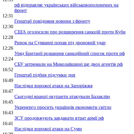
рф відправляє українських військовополонених на
фронт
12:31
Генштаб повідомив новини з фронту
12:30
США оголосили про розширення санкцій проти Куби
12:28
Ринок на Сумщині попав під дроновий удар
12:26
Уряд Британії розширив санкційний список проти рф
12:24
СБУ затримали на Миколаївщині ще двох агентів рф
16:52
Генштаб підбив підсумки дня
16:49
Наслідки ворожої атаки на Запоріжжя
16:47
Сьогодні вранці окупанти атакували Балаклію
16:45
Укренерго просить українців економити світло
16:43
ЗСУ продовжують завдавати втрат армії рф
16:41
Наслідки ворожої атаки на Суми