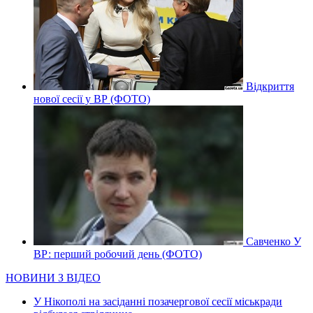
Відкриття
нової сесії у ВР (ФОТО)
Савченко У
ВР: перший робочий день (ФОТО)
НОВИНИ З ВІДЕО
У Нікополі на засіданні позачергової сесії міськради