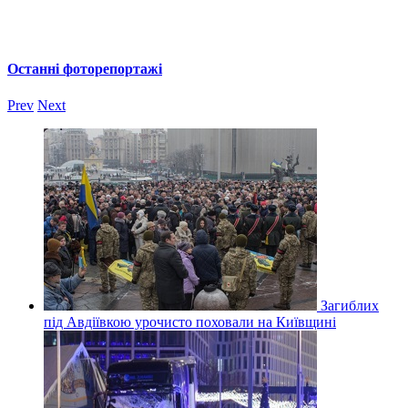
Останні фоторепортажі
Prev
Next
Загиблих
під Авдіївкою урочисто поховали на Київщині