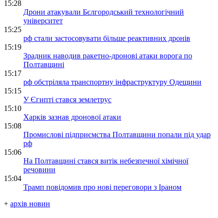
15:28
Дрони атакували Бєлгородський технологічний
університет
15:25
рф стали застосовувати більше реактивних дронів
15:19
Зрадник наводив ракетно-дронові атаки ворога по
Полтавщині
15:17
рф обстріляла транспортну інфраструктуру Одещини
15:15
У Єгипті стався землетрус
15:10
Харків зазнав дронової атаки
15:08
Промислові підприємства Полтавщини попали під удар
рф
15:06
На Полтавщині стався витік небезпечної хімічної
речовини
15:04
Трамп повідомив про нові переговори з Іраном
+
архів новин