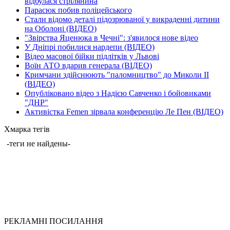
відбулася стрілянина
Парасюк побив поліцейського
Стали відомо деталі підозрюваної у викраденні дитини
на Оболоні (ВІДЕО)
"Звірства Яценюка в Чечні": з'явилося нове відео
У Дніпрі побилися нардепи (ВІДЕО)
Відео масової бійки підлітків у Львові
Воїн АТО вдарив генерала (ВІДЕО)
Кримчани здійснюють "паломництво" до Миколи ІІ
(ВІДЕО)
Опубліковано відео з Надією Савченко і бойовиками
"ДНР"
Активістка Femen зірвала конференцію Ле Пен (ВІДЕО)
Хмарка тегів
-теги не найдены-
РЕКЛАМНІ ПОСИЛАННЯ