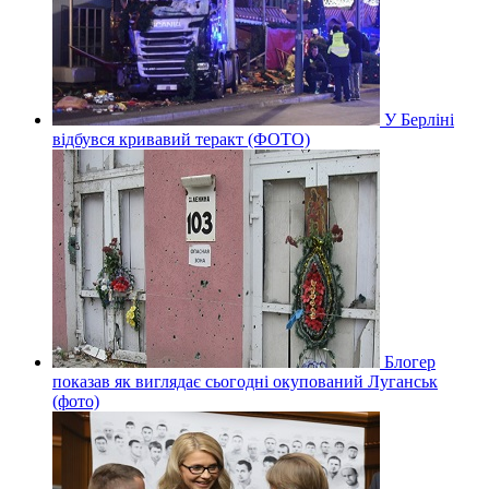
У Берліні
відбувся кривавий теракт (ФОТО)
Блогер
показав як виглядає сьогодні окупований Луганськ
(фото)