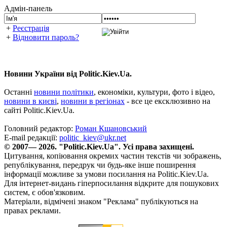
Адмін-панель
+
Реєстрація
+
Відновити пароль?
Новини України від Politic.Kiev.Ua.
Останні
новини політики
, економіки, культури, фото і відео,
новини в києві
,
новини в регіонах
- все це ексклюзивно на
сайті Politic.Kiev.Ua.
Головний редактор:
Роман Кшановський
E-mail редакції:
politic_kiev@ukr.net
© 2007— 2026. "Politic.Kiev.Ua". Усі права захищені.
Цитування, копіювання окремих частин текстів чи зображень,
републікування, передрук чи будь-яке інше поширення
інформації можливе за умови посилання на Politic.Kiev.Ua.
Для інтернет-видань гіперпосилання відкрите для пошукових
систем, є обов'язковим.
Матеріали, відмічені знаком "Реклама" публікуються на
правах реклами.