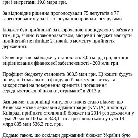
грн і витратами 19,8 млрд грн.
За відповідне рішення проголосували 75 депутатів з 77
зареєстрованих у залі. Голосування проводилося руками.
Бюджет був прийнятий за скороченою процедурою у зв'язку з
тим, що, згідно із законодавством, місцевий бюджет має бути
прийнятий не пізніше 2 тижнів з моменту прийняття
державного.
Субвенції з держбюджету становлять 3,05 млрд грн, дотації
вирівнювання фінансової забезпеченості - 200 млн грн.
Профіцит бюджету становить 303,5 млн грн. Ці кошти будуть
передані із загального фонду до бюджету розвитку та
використані на повернення кредитів і погашення
середньострокової позики, отриманої в 2013 р.
Зазначимо, наприкінці минулого тижня стало відомо, що
Київська міська державна адміністрація (КМДА) пропонує
Київраді прийняти столичний бюджет на 2014 р. з доходами у
сумі 20 млрд 100 млн 343,1 тис. грн і видатками у сумі 19
млрд 835 млн 536,3 тис. грн.
Додамо також, що оскільки державний бюджет України було