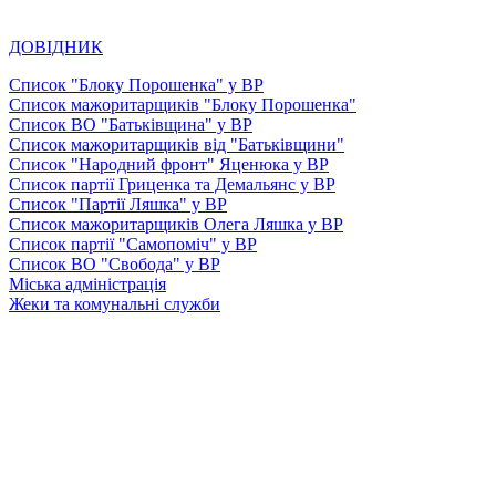
ДОВІДНИК
Список "Блоку Порошенка" у ВР
Список мажоритарщиків "Блоку Порошенка"
Список ВО "Батьківщина" у ВР
Список мажоритарщиків від "Батьківщини"
Список "Народний фронт" Яценюка у ВР
Список партії Гриценка та Демальянс у ВР
Список "Партії Ляшка" у ВР
Список мажоритарщиків Олега Ляшка у ВР
Список партії "Самопоміч" у ВР
Список ВО "Свобода" у ВР
Міська адміністрація
Жеки та комунальні служби