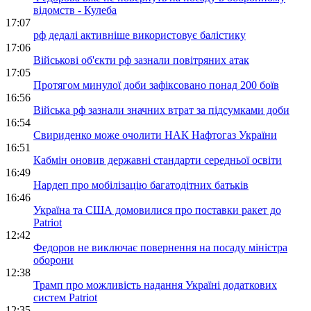
відомств - Кулеба
17:07
рф дедалі активніше використовує балістику
17:06
Військові об'єкти рф зазнали повітряних атак
17:05
Протягом минулої доби зафіксовано понад 200 боїв
16:56
Війська рф зазнали значних втрат за підсумками доби
16:54
Свириденко може очолити НАК Нафтогаз України
16:51
Кабмін оновив державні стандарти середньої освіти
16:49
Нардеп про мобілізацію багатодітних батьків
16:46
Україна та США домовилися про поставки ракет до
Patriot
12:42
Федоров не виключає повернення на посаду міністра
оборони
12:38
Трамп про можливість надання Україні додаткових
систем Patriot
12:35