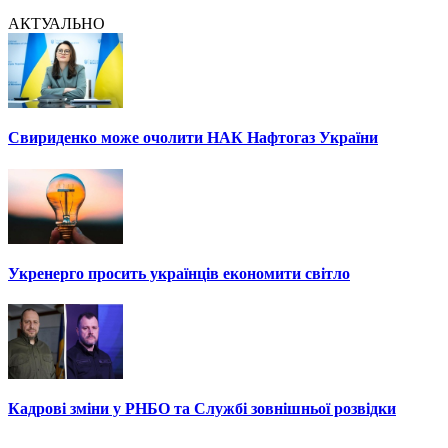
АКТУАЛЬНО
Свириденко може очолити НАК Нафтогаз України
Укренерго просить українців економити світло
Кадрові зміни у РНБО та Службі зовнішньої розвідки