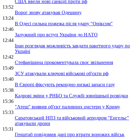
США ввели нові санкції проти рф
13:52
Ворог знову атакував Одещину
13:24
В Одесі сильна пожежа після удару "Оніксом"
12:46
Залужний про вступ України до НАТО
12:44
Іран розглядав можливість завдати ракетного удару по
Україні
12:42
Стефанішина прокоментувала своє звільнення
15:49
ЗСУ атакували ключові військові об'єкти рф
15:40
В Європі фіксують рекордно низькі запаси газу
15:38
Кадрові зміни у РНБО та Службі зовнішньої розвідки
15:36
"Атеш" виявив об'єкт паливних цистерн у Криму
15:33
Саратовський НПЗ та військовий аеродром "Енгельс"
атакували дрони
15:31
Генштаб повідомив дані про втрати ворожих військ