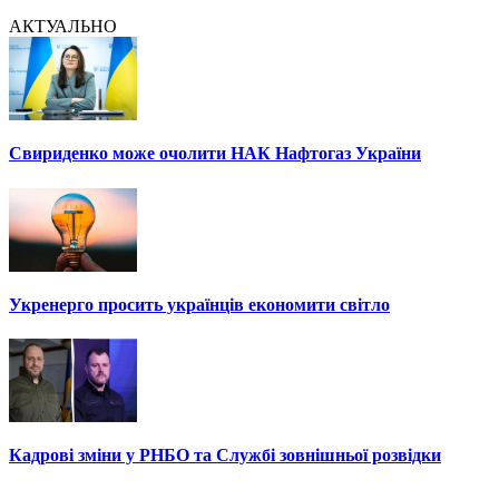
АКТУАЛЬНО
Свириденко може очолити НАК Нафтогаз України
Укренерго просить українців економити світло
Кадрові зміни у РНБО та Службі зовнішньої розвідки