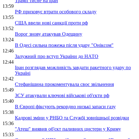
Трамп тисне на Іран
13:59
РФ приховує втрати особового складу
13:55
США ввели нові санкції проти рф
13:52
Ворог знову атакував Одещину
13:24
В Одесі сильна пожежа після удару "Оніксом"
12:46
Залужний про вступ України до НАТО
12:44
Іран розглядав можливість завдати ракетного удару по
Україні
12:42
Стефанішина прокоментувала своє звільнення
15:49
ЗСУ атакували ключові військові об'єкти рф
15:40
В Європі фіксують рекордно низькі запаси газу
15:38
Кадрові зміни у РНБО та Службі зовнішньої розвідки
15:36
"Атеш" виявив об'єкт паливних цистерн у Криму
15:33