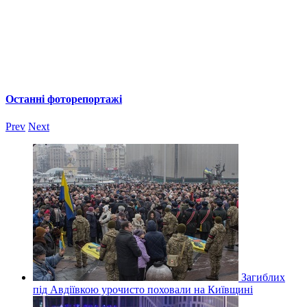
Останні фоторепортажі
Prev
Next
Загиблих
під Авдіївкою урочисто поховали на Київщині