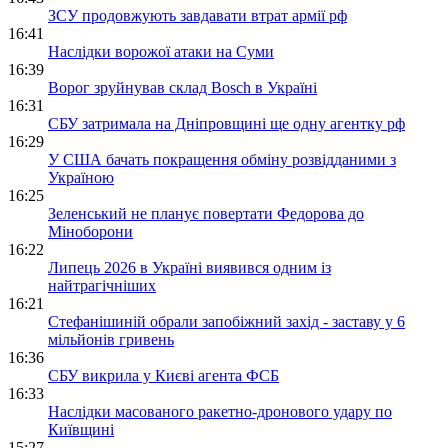
ЗСУ продовжують завдавати втрат армії рф
16:41
Наслідки ворожої атаки на Суми
16:39
Ворог зруйнував склад Bosch в Україні
16:31
СБУ затримала на Дніпровщині ще одну агентку рф
16:29
У США бачать покращення обміну розвідданими з
Україною
16:25
Зеленський не планує повертати Федорова до
Міноборони
16:22
Липець 2026 в Україні виявився одним із
найтрагічніших
16:21
Стефанішиній обрали запобіжний захід - заставу у 6
мільйонів гривень
16:36
СБУ викрила у Києві агента ФСБ
16:33
Наслідки масованого ракетно-дронового удару по
Київщині
15:27