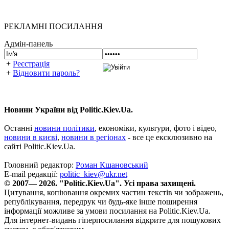
РЕКЛАМНІ ПОСИЛАННЯ
Адмін-панель
+
Реєстрація
+
Відновити пароль?
Новини України від Politic.Kiev.Ua.
Останні
новини політики
, економіки, культури, фото і відео,
новини в києві
,
новини в регіонах
- все це ексклюзивно на
сайті Politic.Kiev.Ua.
Головний редактор:
Роман Кшановський
E-mail редакції:
politic_kiev@ukr.net
© 2007— 2026. "Politic.Kiev.Ua". Усі права захищені.
Цитування, копіювання окремих частин текстів чи зображень,
републікування, передрук чи будь-яке інше поширення
інформації можливе за умови посилання на Politic.Kiev.Ua.
Для інтернет-видань гіперпосилання відкрите для пошукових