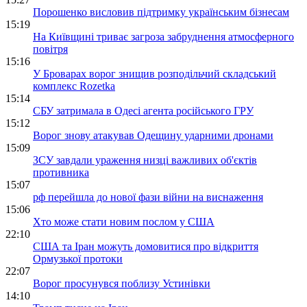
Порошенко висловив підтримку українським бізнесам
15:19
На Київщині триває загроза забруднення атмосферного
повітря
15:16
У Броварах ворог знищив розподільчий складський
комплекс Rozetka
15:14
СБУ затримала в Одесі агента російського ГРУ
15:12
Ворог знову атакував Одещину ударними дронами
15:09
ЗСУ завдали ураження низці важливих об'єктів
противника
15:07
рф перейшла до нової фази війни на виснаження
15:06
Хто може стати новим послом у США
22:10
США та Іран можуть домовитися про відкриття
Ормузької протоки
22:07
Ворог просунувся поблизу Устинівки
14:10