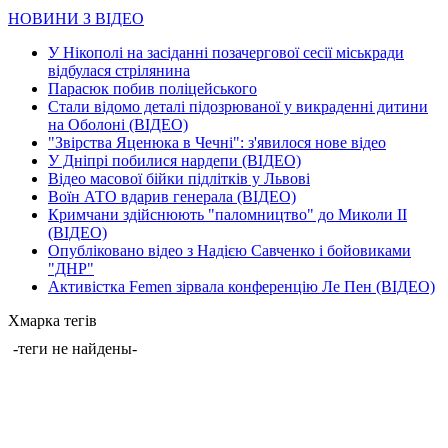
НОВИНИ З ВІДЕО
У Нікополі на засіданні позачергової сесії міськради
відбулася стрілянина
Парасюк побив поліцейського
Стали відомо деталі підозрюваної у викраденні дитини
на Оболоні (ВІДЕО)
"Звірства Яценюка в Чечні": з'явилося нове відео
У Дніпрі побилися нардепи (ВІДЕО)
Відео масової бійки підлітків у Львові
Воїн АТО вдарив генерала (ВІДЕО)
Кримчани здійснюють "паломництво" до Миколи ІІ
(ВІДЕО)
Опубліковано відео з Надією Савченко і бойовиками
"ДНР"
Активістка Femen зірвала конференцію Ле Пен (ВІДЕО)
Хмарка тегів
-теги не найдены-