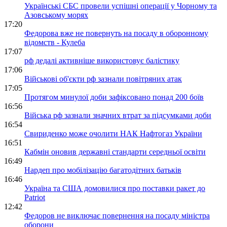
Українські СБС провели успішні операції у Чорному та
Азовському морях
17:20
Федорова вже не повернуть на посаду в оборонному
відомств - Кулеба
17:07
рф дедалі активніше використовує балістику
17:06
Військові об'єкти рф зазнали повітряних атак
17:05
Протягом минулої доби зафіксовано понад 200 боїв
16:56
Війська рф зазнали значних втрат за підсумками доби
16:54
Свириденко може очолити НАК Нафтогаз України
16:51
Кабмін оновив державні стандарти середньої освіти
16:49
Нардеп про мобілізацію багатодітних батьків
16:46
Україна та США домовилися про поставки ракет до
Patriot
12:42
Федоров не виключає повернення на посаду міністра
оборони