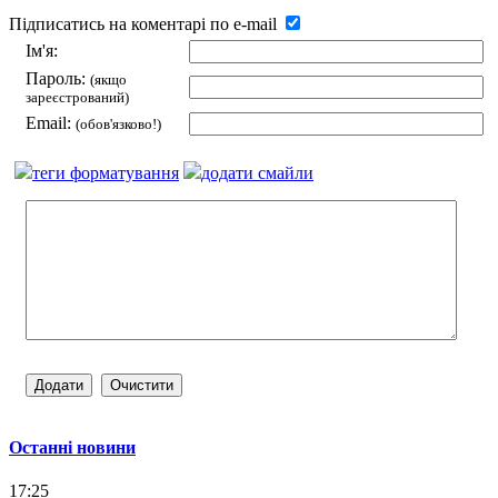
Підписатись на коментарі по e-mail
Ім'я:
Пароль:
(якщо
зареєстрований)
Email:
(обов'язково!)
теги форматування
додати смайли
Останні новини
17:25