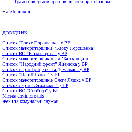
Трамп повідомив про нові переговори з Іраном
+
архів новин
ДОВІДНИК
Список "Блоку Порошенка" у ВР
Список мажоритарщиків "Блоку Порошенка"
Список ВО "Батьківщина" у ВР
Список мажоритарщиків від "Батьківщини"
Список "Народний фронт" Яценюка у ВР
Список партії Гриценка та Демальянс у ВР
Список "Партії Ляшка" у ВР
Список мажоритарщиків Олега Ляшка у ВР
Список партії "Самопоміч" у ВР
Список ВО "Свобода" у ВР
Міська адміністрація
Жеки та комунальні служби