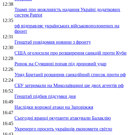
12:38
Трамп про можливість надання Україні додаткових
систем Patriot
12:35
рф відправляє українських військовополонених на
фронт
12:31
Генштаб повідомив новини з фронту
12:30
США оголосили про розширення санкцій проти Куби
12:28
Ринок на Сумщині попав під дроновий удар
12:26
Уряд Британії розширив санкційний список проти рф
12:24
СБУ затримали на Миколаївщині ще двох агентів рф
16:52
Генштаб підбив підсумки дня
16:49
Наслідки ворожої атаки на Запоріжжя
16:47
Сьогодні вранці окупанти атакували Балаклію
16:45
Укренерго просить українців економити світло
16:43