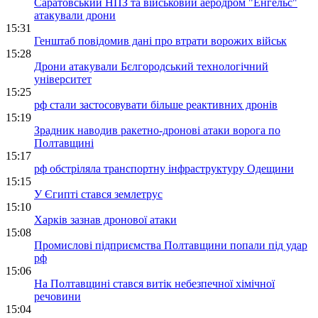
Саратовський НПЗ та військовий аеродром "Енгельс"
атакували дрони
15:31
Генштаб повідомив дані про втрати ворожих військ
15:28
Дрони атакували Бєлгородський технологічний
університет
15:25
рф стали застосовувати більше реактивних дронів
15:19
Зрадник наводив ракетно-дронові атаки ворога по
Полтавщині
15:17
рф обстріляла транспортну інфраструктуру Одещини
15:15
У Єгипті стався землетрус
15:10
Харків зазнав дронової атаки
15:08
Промислові підприємства Полтавщини попали під удар
рф
15:06
На Полтавщині стався витік небезпечної хімічної
речовини
15:04