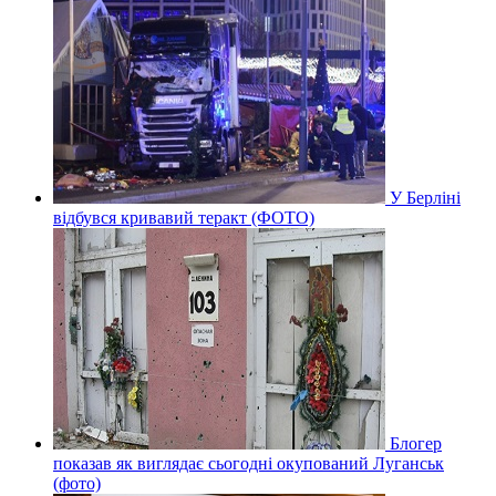
У Берліні
відбувся кривавий теракт (ФОТО)
Блогер
показав як виглядає сьогодні окупований Луганськ
(фото)