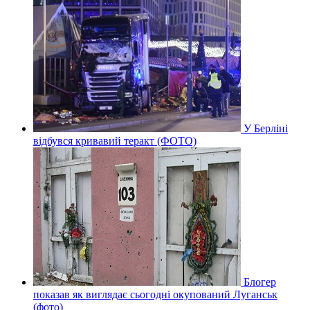
У Берліні
відбувся кривавий теракт (ФОТО)
Блогер
показав як виглядає сьогодні окупований Луганськ
(фото)