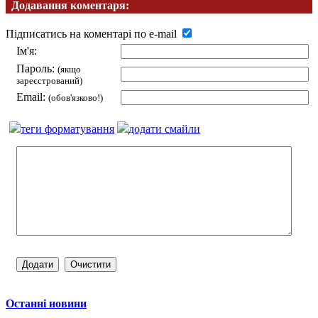
Додавання коментаря:
Підписатись на коментарі по e-mail
Ім'я:
Пароль:
(якщо
зареєстрований)
Email:
(обов'язково!)
теги форматування
додати смайли
Останні новини