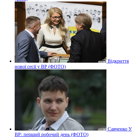
Відкриття
нової сесії у ВР (ФОТО)
Савченко У
ВР: перший робочий день (ФОТО)