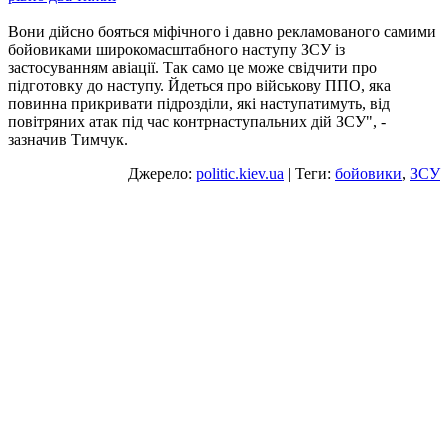
Вони дійсно бояться міфічного і давно рекламованого самими
бойовиками широкомасштабного наступу ЗСУ із
застосуванням авіації. Так само це може свідчити про
підготовку до наступу. Йдеться про військову ППО, яка
повинна прикривати підрозділи, які наступатимуть, від
повітряних атак під час контрнаступальних дій ЗСУ", -
зазначив Тимчук.
Джерело:
politic.kiev.ua
| Теги:
бойовики
,
ЗСУ