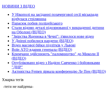
НОВИНИ З ВІДЕО
У Нікополі на засіданні позачергової сесії міськради
відбулася стрілянина
Парасюк побив поліцейського
Стали відомо деталі підозрюваної у викраденні дитини
на Оболоні (ВІДЕО)
"Звірства Яценюка в Чечні": з'явилося нове відео
У Дніпрі побилися нардепи (ВІДЕО)
Відео масової бійки підлітків у Львові
Воїн АТО вдарив генерала (ВІДЕО)
Кримчани здійснюють "паломництво" до Миколи ІІ
(ВІДЕО)
Опубліковано відео з Надією Савченко і бойовиками
"ДНР"
Активістка Femen зірвала конференцію Ле Пен (ВІДЕО)
Хмарка тегів
-теги не найдены-