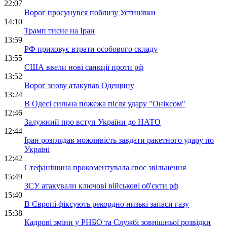
22:07
Ворог просунувся поблизу Устинівки
14:10
Трамп тисне на Іран
13:59
РФ приховує втрати особового складу
13:55
США ввели нові санкції проти рф
13:52
Ворог знову атакував Одещину
13:24
В Одесі сильна пожежа після удару "Оніксом"
12:46
Залужний про вступ України до НАТО
12:44
Іран розглядав можливість завдати ракетного удару по
Україні
12:42
Стефанішина прокоментувала своє звільнення
15:49
ЗСУ атакували ключові військові об'єкти рф
15:40
В Європі фіксують рекордно низькі запаси газу
15:38
Кадрові зміни у РНБО та Службі зовнішньої розвідки