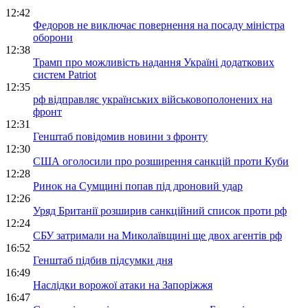
12:42
Федоров не виключає повернення на посаду міністра
оборони
12:38
Трамп про можливість надання Україні додаткових
систем Patriot
12:35
рф відправляє українських військовополонених на
фронт
12:31
Генштаб повідомив новини з фронту
12:30
США оголосили про розширення санкцій проти Куби
12:28
Ринок на Сумщині попав під дроновий удар
12:26
Уряд Британії розширив санкційний список проти рф
12:24
СБУ затримали на Миколаївщині ще двох агентів рф
16:52
Генштаб підбив підсумки дня
16:49
Наслідки ворожої атаки на Запоріжжя
16:47