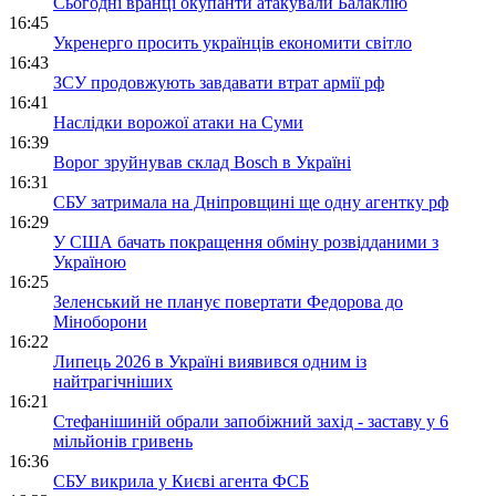
Сьогодні вранці окупанти атакували Балаклію
16:45
Укренерго просить українців економити світло
16:43
ЗСУ продовжують завдавати втрат армії рф
16:41
Наслідки ворожої атаки на Суми
16:39
Ворог зруйнував склад Bosch в Україні
16:31
СБУ затримала на Дніпровщині ще одну агентку рф
16:29
У США бачать покращення обміну розвідданими з
Україною
16:25
Зеленський не планує повертати Федорова до
Міноборони
16:22
Липець 2026 в Україні виявився одним із
найтрагічніших
16:21
Стефанішиній обрали запобіжний захід - заставу у 6
мільйонів гривень
16:36
СБУ викрила у Києві агента ФСБ