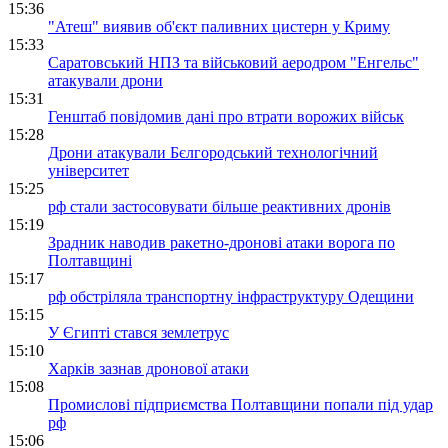
15:36
"Атеш" виявив об'єкт паливних цистерн у Криму
15:33
Саратовський НПЗ та військовий аеродром "Енгельс"
атакували дрони
15:31
Генштаб повідомив дані про втрати ворожих військ
15:28
Дрони атакували Бєлгородський технологічний
університет
15:25
рф стали застосовувати більше реактивних дронів
15:19
Зрадник наводив ракетно-дронові атаки ворога по
Полтавщині
15:17
рф обстріляла транспортну інфраструктуру Одещини
15:15
У Єгипті стався землетрус
15:10
Харків зазнав дронової атаки
15:08
Промислові підприємства Полтавщини попали під удар
рф
15:06