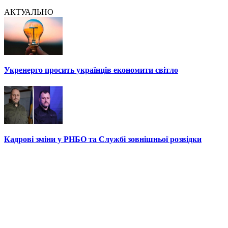
АКТУАЛЬНО
Укренерго просить українців економити світло
Кадрові зміни у РНБО та Службі зовнішньої розвідки