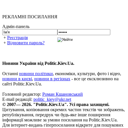
РЕКЛАМНІ ПОСИЛАННЯ
Адмін-панель
+
Реєстрація
+
Відновити пароль?
Новини України від Politic.Kiev.Ua.
Останні
новини політики
, економіки, культури, фото і відео,
новини в києві
,
новини в регіонах
- все це ексклюзивно на
сайті Politic.Kiev.Ua.
Головний редактор:
Роман Кшановський
E-mail редакції:
politic_kiev@ukr.net
© 2007— 2026. "Politic.Kiev.Ua". Усі права захищені.
Цитування, копіювання окремих частин текстів чи зображень,
републікування, передрук чи будь-яке інше поширення
інформації можливе за умови посилання на Politic.Kiev.Ua.
Для інтернет-видань гіперпосилання відкрите для пошукових