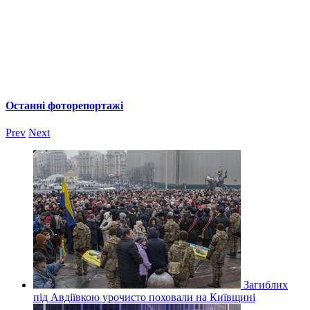
Останні фоторепортажі
Prev
Next
Загиблих
під Авдіївкою урочисто поховали на Київщині