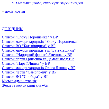
У Хмельницькому було чути звуки вибухів
+
архів новин
ДОВІДНИК
Список "Блоку Порошенка" у ВР
Список мажоритарщиків "Блоку Порошенка"
Список ВО "Батьківщина" у ВР
Список мажоритарщиків від "Батьківщини"
Список "Народний фронт" Яценюка у ВР
Список партії Гриценка та Демальянс у ВР
Список "Партії Ляшка" у ВР
Список мажоритарщиків Олега Ляшка у ВР
Список партії "Самопоміч" у ВР
Список ВО "Свобода" у ВР
Міська адміністрація
Жеки та комунальні служби