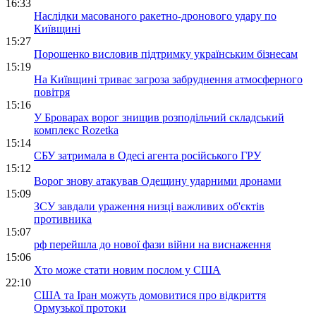
16:33
Наслідки масованого ракетно-дронового удару по
Київщині
15:27
Порошенко висловив підтримку українським бізнесам
15:19
На Київщині триває загроза забруднення атмосферного
повітря
15:16
У Броварах ворог знищив розподільчий складський
комплекс Rozetka
15:14
СБУ затримала в Одесі агента російського ГРУ
15:12
Ворог знову атакував Одещину ударними дронами
15:09
ЗСУ завдали ураження низці важливих об'єктів
противника
15:07
рф перейшла до нової фази війни на виснаження
15:06
Хто може стати новим послом у США
22:10
США та Іран можуть домовитися про відкриття
Ормузької протоки