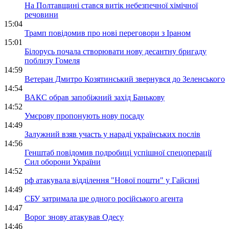
На Полтавщині стався витік небезпечної хімічної
речовини
15:04
Трамп повідомив про нові переговори з Іраном
15:01
Білорусь почала створювати нову десантну бригаду
поблизу Гомеля
14:59
Ветеран Дмитро Козятинський звернувся до Зеленського
14:54
ВАКС обрав запобіжний захід Банькову
14:52
Умєрову пропонують нову посаду
14:49
Залужний взяв участь у нараді українських послів
14:56
Генштаб повідомив подробиці успішної спецоперації
Сил оборони України
14:52
рф атакувала відділення "Нової пошти" у Гайсині
14:49
СБУ затримала ще одного російського агента
14:47
Ворог знову атакував Одесу
14:46