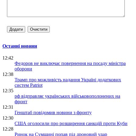
Останні новини
12:42
Федоров не виключає повернення на посаду міністра
оборони
12:38
Трамп про можливість надання Україні додаткових
систем Patriot
12:35
рф відправляє українських військовополонених на
фронт
12:31
Генштаб повідомив новини з фронту
12:30
США оголосили про розширення санкцій проти Куби
12:28
Ринок на Сумщині попав під дроновий удар