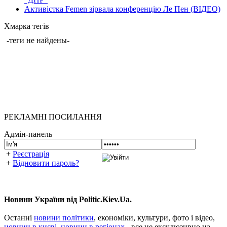
Активістка Femen зірвала конференцію Ле Пен (ВІДЕО)
Хмарка тегів
-теги не найдены-
РЕКЛАМНІ ПОСИЛАННЯ
Адмін-панель
+
Реєстрація
+
Відновити пароль?
Новини України від Politic.Kiev.Ua.
Останні
новини політики
, економіки, культури, фото і відео,
новини в києві
,
новини в регіонах
- все це ексклюзивно на