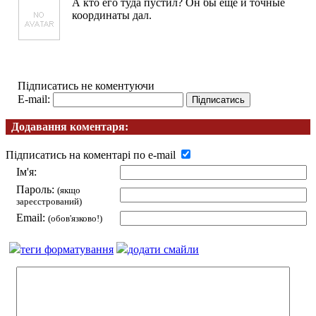
А кто его туда пустил? Он бы еще и точные
координаты дал.
Підписатись не коментуючи
E-mail:
Додавання коментаря:
Підписатись на коментарі по e-mail
Ім'я:
Пароль:
(якщо
зареєстрований)
Email:
(обов'язково!)
теги форматування
додати смайли