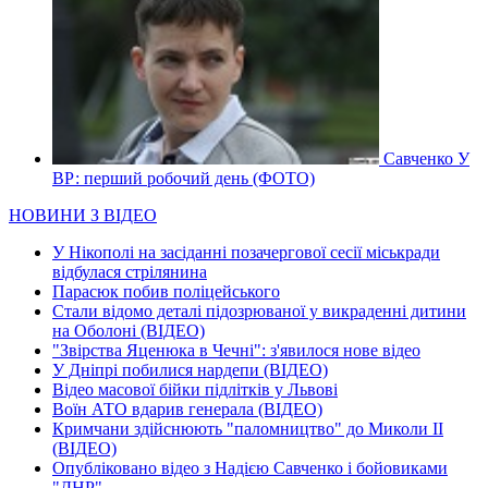
Савченко У
ВР: перший робочий день (ФОТО)
НОВИНИ З ВІДЕО
У Нікополі на засіданні позачергової сесії міськради
відбулася стрілянина
Парасюк побив поліцейського
Стали відомо деталі підозрюваної у викраденні дитини
на Оболоні (ВІДЕО)
"Звірства Яценюка в Чечні": з'явилося нове відео
У Дніпрі побилися нардепи (ВІДЕО)
Відео масової бійки підлітків у Львові
Воїн АТО вдарив генерала (ВІДЕО)
Кримчани здійснюють "паломництво" до Миколи ІІ
(ВІДЕО)
Опубліковано відео з Надією Савченко і бойовиками
"ДНР"