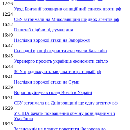
12:26
Уряд Британії розширив санкційний список проти рф
12:24
СБУ затримали на Миколаївщині ще двох агентів рф
16:52
Генштаб підбив підсумки дня
16:49
Наслідки ворожої атаки на Запоріжжя
16:47
Сьогодні вранці окупанти атакували Балаклію
16:45
Укренерго просить українців економити світло
16:43
ЗСУ продовжують завдавати втрат армії рф
16:41
Наслідки ворожої атаки на Суми
16:39
Ворог зруйнував склад Bosch в Україні
16:31
СБУ затримала на Дніпровщині ще одну агентку рф
16:29
У США бачать покращення обміну розвідданими з
Україною
16:25
Зеленський не планує повертати Федорова до