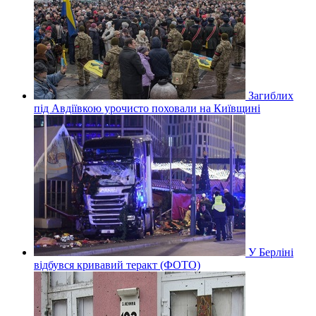
Загиблих
під Авдіївкою урочисто поховали на Київщині
У Берліні
відбувся кривавий теракт (ФОТО)