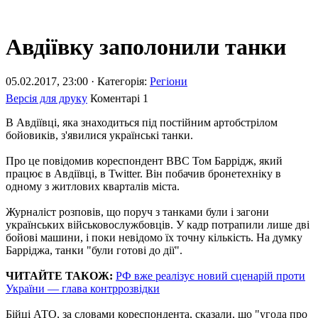
Авдіївку заполонили танки
05.02.2017, 23:00 · Категорія:
Регіони
Версія для друку
Коментарі
1
В Авдіївці, яка знаходиться під постійним артобстрілом
бойовиків, з'явилися українські танки.
Про це повідомив кореспондент ВВС Том Баррідж, який
працює в Авдіївці, в Twitter. Він побачив бронетехніку в
одному з житлових кварталів міста.
Журналіст розповів, що поруч з танками були і загони
українських військовослужбовців. У кадр потрапили лише дві
бойові машини, і поки невідомо їх точну кількість. На думку
Барріджа, танки "були готові до дії".
ЧИТАЙТЕ ТАКОЖ:
РФ вже реалізує новий сценарій проти
України — глава контррозвідки
Бійці АТО, за словами кореспондента, сказали, що "угода про