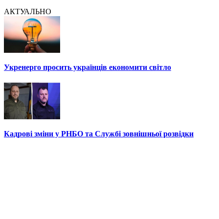
АКТУАЛЬНО
Укренерго просить українців економити світло
Кадрові зміни у РНБО та Службі зовнішньої розвідки