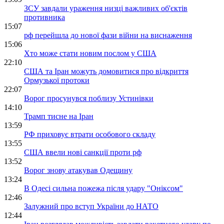
ЗСУ завдали ураження низці важливих об'єктів
противника
15:07
рф перейшла до нової фази війни на виснаження
15:06
Хто може стати новим послом у США
22:10
США та Іран можуть домовитися про відкриття
Ормузької протоки
22:07
Ворог просунувся поблизу Устинівки
14:10
Трамп тисне на Іран
13:59
РФ приховує втрати особового складу
13:55
США ввели нові санкції проти рф
13:52
Ворог знову атакував Одещину
13:24
В Одесі сильна пожежа після удару "Оніксом"
12:46
Залужний про вступ України до НАТО
12:44