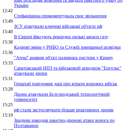
Іран розглядав можливість завдати ракетного удару по
Україні
12:42
Стефанішина прокоментувала своє звільнення
15:49
ЗСУ атакували ключові військові об'єкти рф
15:40
В Європі фіксують рекордно низькі запаси газу
15:38
Кадрові зміни у РНБО та Службі зовнішньої розвідки
15:36
"Атеш" виявив об'єкт паливних цистерн у Криму
15:33
Саратовський НПЗ та військовий аеродром "Енгельс"
атакували дрони
15:31
Генштаб повідомив дані про втрати ворожих військ
15:28
Дрони атакували Бєлгородський технологічний
університет
15:25
рф стали застосовувати більше реактивних дронів
15:19
Зрадник наводив ракетно-дронові атаки ворога по
Полтавщині