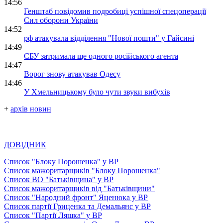
14:56
Генштаб повідомив подробиці успішної спецоперації
Сил оборони України
14:52
рф атакувала відділення "Нової пошти" у Гайсині
14:49
СБУ затримала ще одного російського агента
14:47
Ворог знову атакував Одесу
14:46
У Хмельницькому було чути звуки вибухів
+
архів новин
ДОВІДНИК
Список "Блоку Порошенка" у ВР
Список мажоритарщиків "Блоку Порошенка"
Список ВО "Батьківщина" у ВР
Список мажоритарщиків від "Батьківщини"
Список "Народний фронт" Яценюка у ВР
Список партії Гриценка та Демальянс у ВР
Список "Партії Ляшка" у ВР