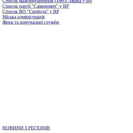
Список мажоритарщиків Олега Ляшка у ВР
Список партії "Самопоміч" у ВР
Список ВО "Свобода" у ВР
Міська адміністрація
Жеки та комунальні служби
НОВИНИ З РЕГІОНІВ