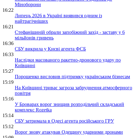
Міноборони
16:22
Липець 2026 в Україні виявився одним із
найтрагічніших
16:21
Стефанішиній обрали запобіжний захід - заставу у 6
мільйонів гривень
16:36
СБУ викрила у Києві агента ФСБ
16:33
Наслідки масованого ракетно-дронового удару по
Київщині
15:27
Порошенко висловив підтримку українським бізнесам
15:19
На Київщині триває загроза забруднення атмосферного
повітря
15:16
У Броварах ворог знищив розподільчий складський
комплекс Rozetka
15:14
СБУ затримала в Одесі агента російського ГРУ
15:12
Ворог знову атакував Одещину ударними дронами
15:09