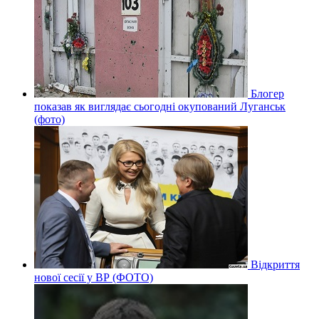
Блогер
показав як виглядає сьогодні окупований Луганськ
(фото)
Відкриття
нової сесії у ВР (ФОТО)