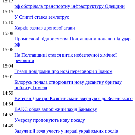
15:17
рф обстріляла транспортну інфраструктуру Одещини
15:15
У Єгипті стався землетрус
15:10
Харків зазнав дронової атаки
15:08
Промислові підприємства Полтавщини попали під удар
рф
15:06
На Полтавщині стався витік небезпечної хімічної
речовини
15:04
Трамп повідомив про нові переговори з Іраном
15:01
Білорусь почала створювати нову десантну бригаду
поблизу Гомеля
14:59
Ветеран Дмитро Козятинський звернувся до Зеленського
14:54
ВАКС обрав запобіжний захід Банькову
14:52
Умєрову пропонують нову посаду
14:49
Залужний взяв участь у нараді українських послів