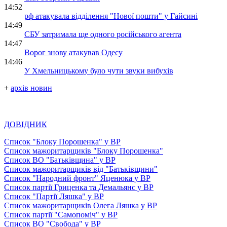
14:52
рф атакувала відділення "Нової пошти" у Гайсині
14:49
СБУ затримала ще одного російського агента
14:47
Ворог знову атакував Одесу
14:46
У Хмельницькому було чути звуки вибухів
+
архів новин
ДОВІДНИК
Список "Блоку Порошенка" у ВР
Список мажоритарщиків "Блоку Порошенка"
Список ВО "Батьківщина" у ВР
Список мажоритарщиків від "Батьківщини"
Список "Народний фронт" Яценюка у ВР
Список партії Гриценка та Демальянс у ВР
Список "Партії Ляшка" у ВР
Список мажоритарщиків Олега Ляшка у ВР
Список партії "Самопоміч" у ВР
Список ВО "Свобода" у ВР