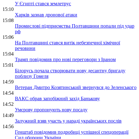
У Єгипті стався землетрус
15:10
Харків зазнав дронової атаки
15:08
Промислові підприємства Полтавщини попали під удар
рф
15:06
На Полтавщині стався витік небезпечної хімічної
речовини
15:04
Трамп повідомив про нові переговори з Іраном
15:01
Білорусь почала створювати нову десантну бригаду
поблизу Гомеля
14:59
Ветеран Дмитро Козятинський звернувся до Зеленського
14:54
ВАКС обрав запобіжний захід Банькову
14:52
Умєрову пропонують нову посаду
14:49
Залужний взяв участь у нараді українських послів
14:56
Генштаб повідомив подробиці успішної спецоперації
Сил оборони України