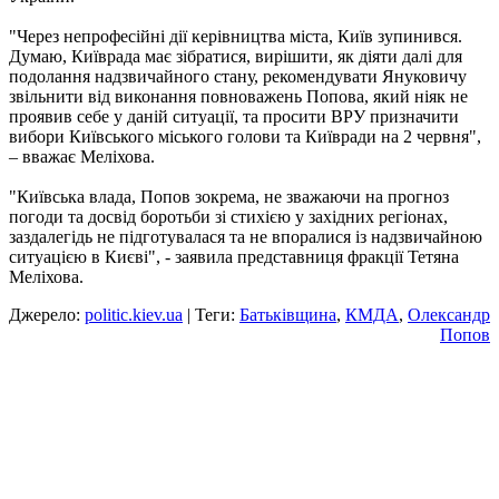
"Через непрофесійні дії керівництва міста, Київ зупинився.
Думаю, Київрада має зібратися, вирішити, як діяти далі для
подолання надзвичайного стану, рекомендувати Януковичу
звільнити від виконання повноважень Попова, який ніяк не
проявив себе у даній ситуації, та просити ВРУ призначити
вибори Київського міського голови та Київради на 2 червня",
– вважає Меліхова.
"Київська влада, Попов зокрема, не зважаючи на прогноз
погоди та досвід боротьби зі стихією у західних регіонах,
заздалегідь не підготувалася та не впоралися із надзвичайною
ситуацією в Києві", - заявила представниця фракції Тетяна
Меліхова.
Джерело:
politic.kiev.ua
| Теги:
Батьківщина
,
КМДА
,
Олександр
Попов