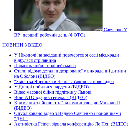
Савченко У
ВР: перший робочий день (ФОТО)
НОВИНИ З ВІДЕО
У Нікополі на засіданні позачергової сесії міськради
відбулася стрілянина
Парасюк побив поліцейського
Стали відомо деталі підозрюваної у викраденні дитини
на Оболоні (ВІДЕО)
"Звірства Яценюка в Чечні": з'явилося нове відео
У Дніпрі побилися нардепи (ВІДЕО)
Відео масової бійки підлітків у Львові
Воїн АТО вдарив генерала (ВІДЕО)
Кримчани здійснюють "паломництво" до Миколи ІІ
(ВІДЕО)
Опубліковано відео з Надією Савченко і бойовиками
"ДНР"
Активістка Femen зірвала конференцію Ле Пен (ВІДЕО)