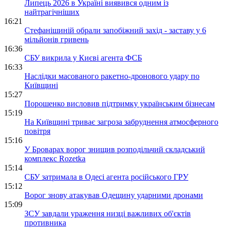
Липець 2026 в Україні виявився одним із
найтрагічніших
16:21
Стефанішиній обрали запобіжний захід - заставу у 6
мільйонів гривень
16:36
СБУ викрила у Києві агента ФСБ
16:33
Наслідки масованого ракетно-дронового удару по
Київщині
15:27
Порошенко висловив підтримку українським бізнесам
15:19
На Київщині триває загроза забруднення атмосферного
повітря
15:16
У Броварах ворог знищив розподільчий складський
комплекс Rozetka
15:14
СБУ затримала в Одесі агента російського ГРУ
15:12
Ворог знову атакував Одещину ударними дронами
15:09
ЗСУ завдали ураження низці важливих об'єктів
противника