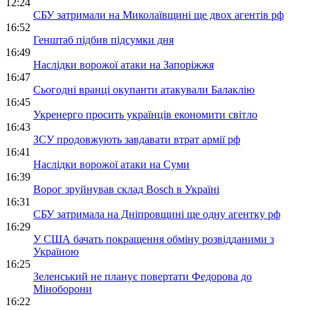
12:24
СБУ затримали на Миколаївщині ще двох агентів рф
16:52
Генштаб підбив підсумки дня
16:49
Наслідки ворожої атаки на Запоріжжя
16:47
Сьогодні вранці окупанти атакували Балаклію
16:45
Укренерго просить українців економити світло
16:43
ЗСУ продовжують завдавати втрат армії рф
16:41
Наслідки ворожої атаки на Суми
16:39
Ворог зруйнував склад Bosch в Україні
16:31
СБУ затримала на Дніпровщині ще одну агентку рф
16:29
У США бачать покращення обміну розвідданими з
Україною
16:25
Зеленський не планує повертати Федорова до
Міноборони
16:22