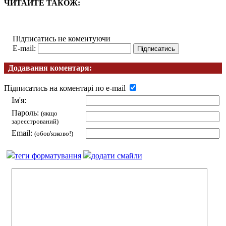
ЧИТАЙТЕ ТАКОЖ:
Підписатись не коментуючи
E-mail:
Додавання коментаря:
Підписатись на коментарі по e-mail
Ім'я:
Пароль:
(якщо
зареєстрований)
Email:
(обов'язково!)
теги форматування
додати смайли