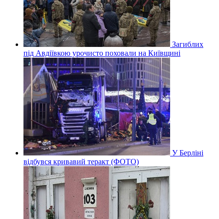
Загиблих
під Авдіївкою урочисто поховали на Київщині
У Берліні
відбувся кривавий теракт (ФОТО)