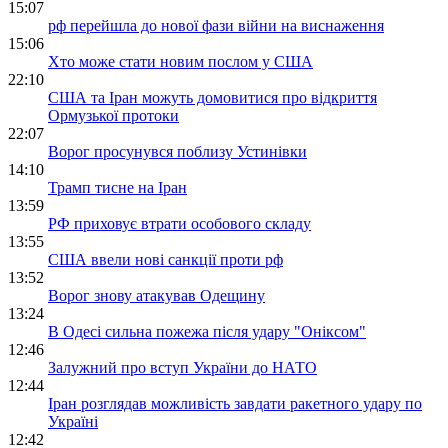
15:07
рф перейшла до нової фази війни на виснаження
15:06
Хто може стати новим послом у США
22:10
США та Іран можуть домовитися про відкриття
Ормузької протоки
22:07
Ворог просунувся поблизу Устинівки
14:10
Трамп тисне на Іран
13:59
РФ приховує втрати особового складу
13:55
США ввели нові санкції проти рф
13:52
Ворог знову атакував Одещину
13:24
В Одесі сильна пожежа після удару "Оніксом"
12:46
Залужний про вступ України до НАТО
12:44
Іран розглядав можливість завдати ракетного удару по
Україні
12:42