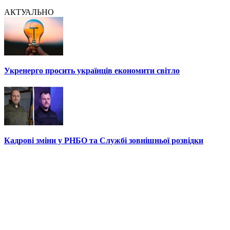
АКТУАЛЬНО
Укренерго просить українців економити світло
Кадрові зміни у РНБО та Службі зовнішньої розвідки