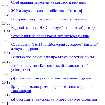
Стефанішина прокоментувала своє звільнення
15:49
ЗСУ атакували ключові військові об'єкти рф
15:40
В Європі фіксують рекордно низькі запаси газу
15:38
Кадрові зміни у РНБО та Службі зовнішньої розвідки
15:36
"Атеш" виявив об'єкт паливних цистерн у Криму
15:33
Саратовський НПЗ та військовий аеродром "Енгельс"
атакували дрони
15:31
Генштаб повідомив дані про втрати ворожих військ
15:28
Дрони атакували Бєлгородський технологічний
університет
15:25
рф стали застосовувати більше реактивних дронів
15:19
Зрадник наводив ракетно-дронові атаки ворога по
Полтавщині
15:17
рф обстріляла транспортну інфраструктуру Одещини
15:15