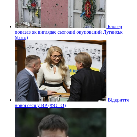
Блогер
показав як виглядає сьогодні окупований Луганськ
(фото)
Відкриття
нової сесії у ВР (ФОТО)