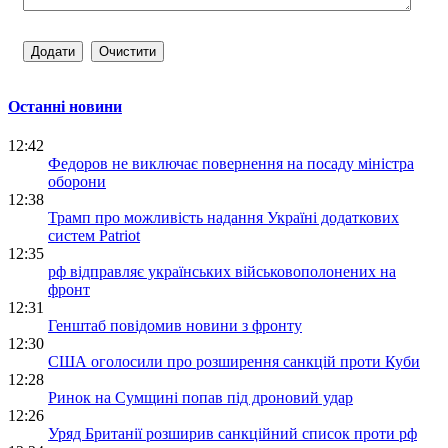
Останні новини
12:42
Федоров не виключає повернення на посаду міністра
оборони
12:38
Трамп про можливість надання Україні додаткових
систем Patriot
12:35
рф відправляє українських військовополонених на
фронт
12:31
Генштаб повідомив новини з фронту
12:30
США оголосили про розширення санкцій проти Куби
12:28
Ринок на Сумщині попав під дроновий удар
12:26
Уряд Британії розширив санкційний список проти рф