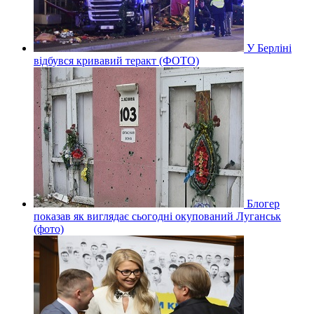
У Берліні
відбувся кривавий теракт (ФОТО)
Блогер
показав як виглядає сьогодні окупований Луганськ
(фото)