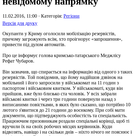
невідомому напрямку
11.02.2016, 11:00 · Категорія:
Регіони
Версія для друку
Окупанти у Криму оголосили мобілізацію резервістів,
причому загрожують всім, хто проігнорує «запрошення»,
привести під дулом автоматів.
Про це інформує голова кримсько-татарського Меджлісу
Рефат Чубаров.
Він зазначив, що спирається на інформацію від одного з таких
резервістів. Той повідомив, що йому надійшов дзвінок на
мобільний і його запросили у військкомат на 11 годин з
паспортом і військовим квитком. У військкоматі, куди він
прийшов, вже було близько ста чоловік. У всіх забрали
військові квитки і через три години повернули назад з
виписаними повістками, в яких було сказано, що потрібно 10
лютого з'явитися до 21 години до воєнкому. При собі мати
документи, що підтверджують особистість та спеціальність.
Працюючим призовникам роздали спеціальні корінці, щоб ті
вручили їх на своїх робочих місцях керівників. Куди
відвозять, навіщо і на скільки днів – ніхто нічого не пояснює і