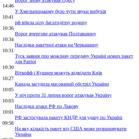
Ворог знову атакував Одесу
14:46
У Хмельницькому було чути звуки вибухів
10:41
рф вбила цілу багатодітну родину
10:36
Ворог вчергове атакував Полтавщину
10:34
Наслідки ракетної атаки на Черкащину
10:31
Туск заявив про можливу передачу Україні нових ракет
для Patriot
10:30
Віткофф і Кушнер можуть відвідати Київ
10:27
Канада засудила масований обстріл України
10:05
У ніч проти 31 липня ворог атакував Україну
10:03
Наслідки атаки РФ по Львову
10:01
РФ застосувала ракету КНДР для удару по Україні
09:58
На яку кількість ракет від США може розраховувати
Україна