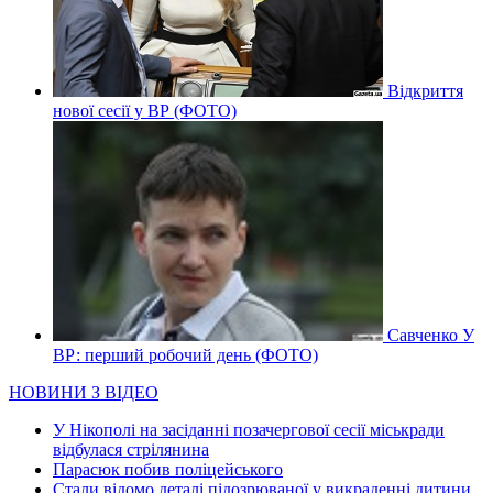
Відкриття
нової сесії у ВР (ФОТО)
Савченко У
ВР: перший робочий день (ФОТО)
НОВИНИ З ВІДЕО
У Нікополі на засіданні позачергової сесії міськради
відбулася стрілянина
Парасюк побив поліцейського
Стали відомо деталі підозрюваної у викраденні дитини