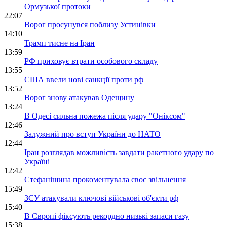
Ормузької протоки
22:07
Ворог просунувся поблизу Устинівки
14:10
Трамп тисне на Іран
13:59
РФ приховує втрати особового складу
13:55
США ввели нові санкції проти рф
13:52
Ворог знову атакував Одещину
13:24
В Одесі сильна пожежа після удару "Оніксом"
12:46
Залужний про вступ України до НАТО
12:44
Іран розглядав можливість завдати ракетного удару по
Україні
12:42
Стефанішина прокоментувала своє звільнення
15:49
ЗСУ атакували ключові військові об'єкти рф
15:40
В Європі фіксують рекордно низькі запаси газу
15:38