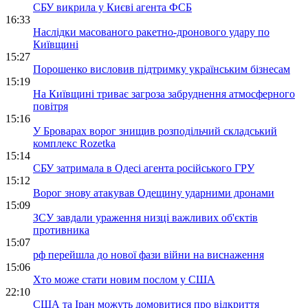
СБУ викрила у Києві агента ФСБ
16:33
Наслідки масованого ракетно-дронового удару по
Київщині
15:27
Порошенко висловив підтримку українським бізнесам
15:19
На Київщині триває загроза забруднення атмосферного
повітря
15:16
У Броварах ворог знищив розподільчий складський
комплекс Rozetka
15:14
СБУ затримала в Одесі агента російського ГРУ
15:12
Ворог знову атакував Одещину ударними дронами
15:09
ЗСУ завдали ураження низці важливих об'єктів
противника
15:07
рф перейшла до нової фази війни на виснаження
15:06
Хто може стати новим послом у США
22:10
США та Іран можуть домовитися про відкриття