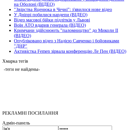
на Оболоні (ВІДЕО)
"Звірства Яценюка в Чечні": з'явилося нове відео
У Дніпрі побилися нардепи (ВІДЕО)
Відео масової бійки підлітків у Львові
Воїн АТО вдарив генерала (ВІДЕО)
Кримчани здійснюють "паломництво" до Миколи ІІ
(ВІДЕО)
Опубліковано відео з Надією Савченко і бойовиками
"ДНР"
Активістка Femen зірвала конференцію Ле Пен (ВІДЕО)
Хмарка тегів
-теги не найдены-
РЕКЛАМНІ ПОСИЛАННЯ
Адмін-панель