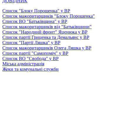
ДОВІДНИК
Список "Блоку Порошенка" у ВР
Список мажоритарщиків "Блоку Порошенка"
Список ВО "Батьківщина" у ВР
Список мажоритарщиків від "Батьківщини"
Список "Народний фронт" Яценюка у ВР
Список партії Гриценка та Демальянс у ВР
Список "Партії Ляшка" у ВР
Список мажоритарщиків Олега Ляшка у ВР
Список партії "Самопоміч" у ВР
Список ВО "Свобода" у ВР
Міська адміністрація
Жеки та комунальні служби