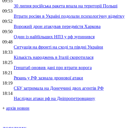
09:55
30 липня російська ракета впала на території Польщі
09:53
Втрати росіян в Україні подолали психологічну відмітку
09:52
Ворожий дрон атакував передмістя Харкова
09:50
Один із найбільших НПЗ у рф зупинився
09:48
Ситуація на фронті на сході та півдні України
18:33
Кількість народжень в Італії скоротилася
18:25
Генштаб оновив дані про втрати ворога
18:21
Рязань у РФ зазнала дронової атаки
18:19
СБУ затримала на Донеччині двох агентів РФ
18:14
Наслідки атаки рф на Дніпропетровщину
+
архів новин