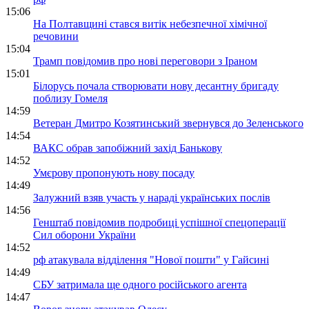
15:06
На Полтавщині стався витік небезпечної хімічної
речовини
15:04
Трамп повідомив про нові переговори з Іраном
15:01
Білорусь почала створювати нову десантну бригаду
поблизу Гомеля
14:59
Ветеран Дмитро Козятинський звернувся до Зеленського
14:54
ВАКС обрав запобіжний захід Банькову
14:52
Умєрову пропонують нову посаду
14:49
Залужний взяв участь у нараді українських послів
14:56
Генштаб повідомив подробиці успішної спецоперації
Сил оборони України
14:52
рф атакувала відділення "Нової пошти" у Гайсині
14:49
СБУ затримала ще одного російського агента
14:47