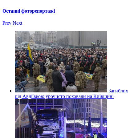
Останні фоторепортажі
Prev
Next
Загиблих
під Авдіївкою урочисто поховали на Київщині