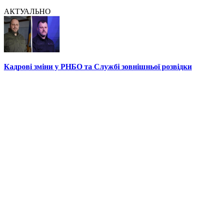
АКТУАЛЬНО
Кадрові зміни у РНБО та Службі зовнішньої розвідки