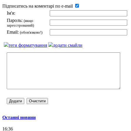
Підписатись на коментарі по e-mail
Ім'я:
Пароль:
(якщо
зареєстрований)
Email:
(обов'язково!)
теги форматування
додати смайли
Останні новини
16:36