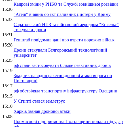
Кадрові зміни у РНБО та Службі зовнішньої розвідки
15:36
"Атеш" виявив об'єкт паливних цистерн у Криму
15:33
Саратовський НПЗ та військовий аеродром "Енгельс"
атакували дрони
15:31
Генштаб повідомив дані про втрати ворожих військ
15:28
Дрони атакували Бєлгородський технологічний
університет
15:25
рф стали застосовувати більше реактивних дронів
15:19
Зрадник наводив ракетно-дронові атаки ворога по
Полтавщині
15:17
рф обстріляла транспортну інфраструктуру Одещини
15:15
У Єгипті стався землетрус
15:10
Харків зазнав дронової атаки
15:08
Промислові підприємства Полтавщини попали під удар
рф