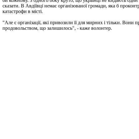
би кожному. З одного боку круто, що українці не кидають один
сказати. В Авдіївці немає організованої громади, яка б проконт
катастрофи в місті.
"Але є організації, які привозили її для мирних і тільки. Вони 
продовольством, що залишилось", - каже волонтер.