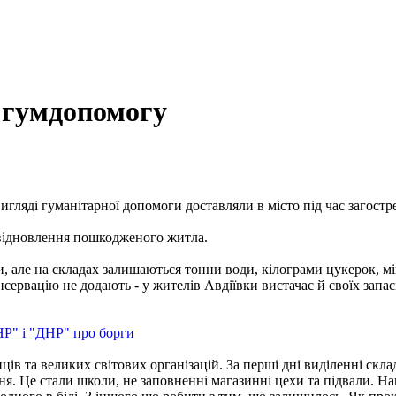
ю гумдопомогу
вигляді гуманітарної допомоги доставляли в місто під час загостр
я відновлення пошкодженого житла.
 але на складах залишаються тонни води, кілограми цукерок, мі
нсервацію не додають - у жителів Авдіївки вистачає й своїх запас
НР" і "ДНР" про борги
ів та великих світових організацій. За перші дні виділенні скла
. Це стали школи, не заповненні магазинні цехи та підвали. Нав