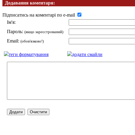
Додавання коментаря:
Підписатись на коментарі по e-mail
Ім'я:
Пароль:
(якщо зареєстрований)
Email:
(обов'язково!)
теги форматування
додати смайли