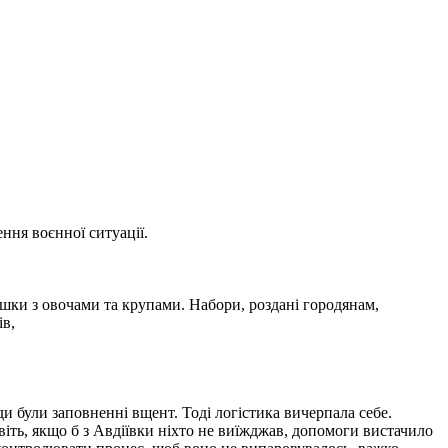
ення воєнної ситуації.
шки з овочами та крупами. Набори, роздані городянам,
ів,
ди були заповненні вщент. Тоді логістика вичерпала себе.
іть, якщо б з Авдіївки ніхто не виїжджав, допомоги вистачило