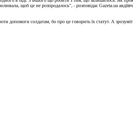
 одного в біді. З іншого що робити з тим, що залишилось. Як пр
ролювала, щоб це не розпродалось", - розповідає Gazeta.ua авдії
проти допомоги солдатам, бо про це говорить їх статут. А зрозуміт