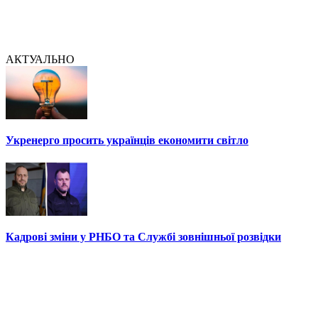
АКТУАЛЬНО
Укренерго просить українців економити світло
Кадрові зміни у РНБО та Службі зовнішньої розвідки