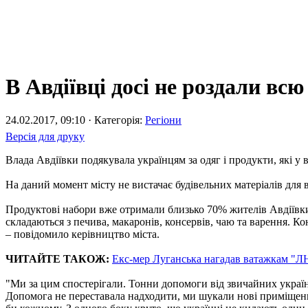
В Авдіївці досі не роздали вс
24.02.2017, 09:10 · Категорія:
Регіони
Версія для друку
Влада Авдіївки подякувала українцям за одяг і продукти, які у 
На даний момент місту не вистачає будівельних матеріалів дл
Продуктові набори вже отримали близько 70% жителів Авдіївки,
складаються з печива, макаронів, консервів, чаю та варення. Ко
– повідомило керівництво міста.
ЧИТАЙТЕ ТАКОЖ:
Екс-мер Луганська нагадав ватажкам "Л
"Ми за цим спостерігали. Тонни допомоги від звичайних українц
Допомога не переставала надходити, ми шукали нові приміщення