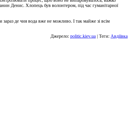
оконтролювати процес, щоб воно не випаровувалось, важко
вчанин Денис. Хлопець був волонтером, під час гуманітарної
и зараз де чия вода вже не можливо. І так майже зі всім
Джерело:
politic.kiev.ua
| Теги:
Авдіївка