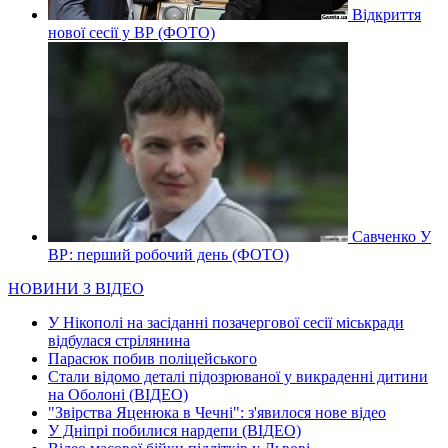
Відкриття
нової сесії у ВР (ФОТО)
Савченко У
ВР: перший робочий день (ФОТО)
НОВИНИ З ВІДЕО
У Нікополі на засіданні позачергової сесії міськради
відбулася стрілянина
Парасюк побив поліцейського
Стали відомо деталі підозрюваної у викраденні дитини
на Оболоні (ВІДЕО)
"Звірства Яценюка в Чечні": з'явилося нове відео
У Дніпрі побилися нардепи (ВІДЕО)