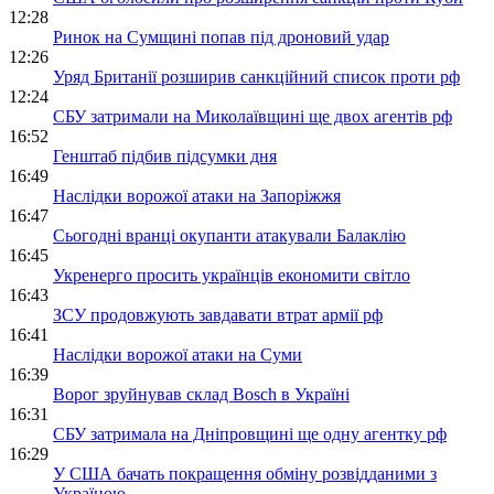
12:28
Ринок на Сумщині попав під дроновий удар
12:26
Уряд Британії розширив санкційний список проти рф
12:24
СБУ затримали на Миколаївщині ще двох агентів рф
16:52
Генштаб підбив підсумки дня
16:49
Наслідки ворожої атаки на Запоріжжя
16:47
Сьогодні вранці окупанти атакували Балаклію
16:45
Укренерго просить українців економити світло
16:43
ЗСУ продовжують завдавати втрат армії рф
16:41
Наслідки ворожої атаки на Суми
16:39
Ворог зруйнував склад Bosch в Україні
16:31
СБУ затримала на Дніпровщині ще одну агентку рф
16:29
У США бачать покращення обміну розвідданими з
Україною