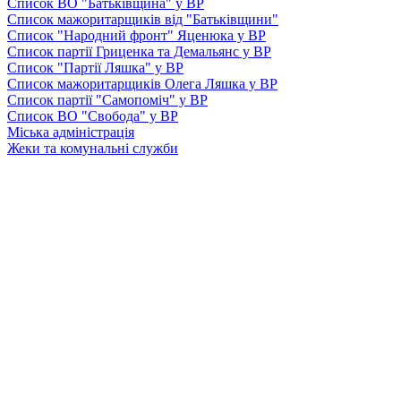
Список ВО "Батьківщина" у ВР
Список мажоритарщиків від "Батьківщини"
Список "Народний фронт" Яценюка у ВР
Список партії Гриценка та Демальянс у ВР
Список "Партії Ляшка" у ВР
Список мажоритарщиків Олега Ляшка у ВР
Список партії "Самопоміч" у ВР
Список ВО "Свобода" у ВР
Міська адміністрація
Жеки та комунальні служби