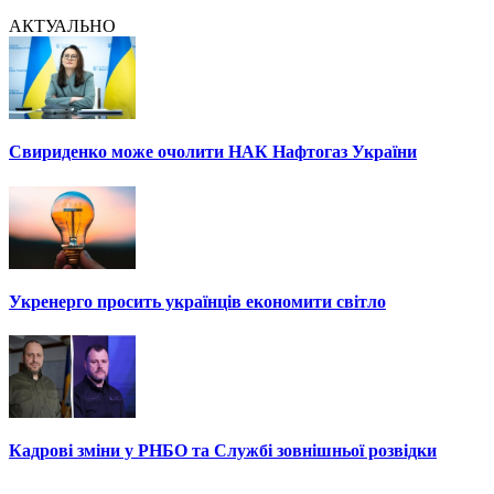
АКТУАЛЬНО
Свириденко може очолити НАК Нафтогаз України
Укренерго просить українців економити світло
Кадрові зміни у РНБО та Службі зовнішньої розвідки