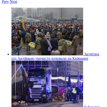
Prev
Next
Загиблих
під Авдіївкою урочисто поховали на Київщині