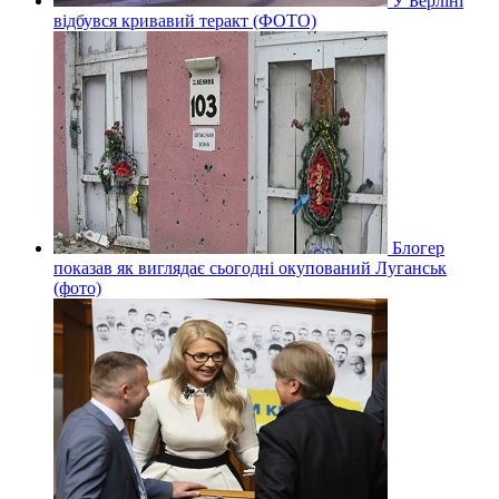
У Берліні
відбувся кривавий теракт (ФОТО)
Блогер
показав як виглядає сьогодні окупований Луганськ
(фото)