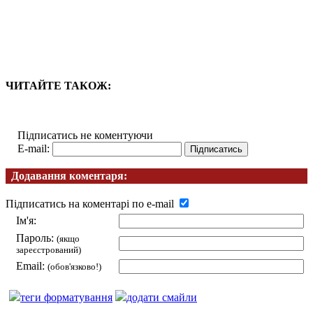
ЧИТАЙТЕ ТАКОЖ:
Підписатись не коментуючи
E-mail:
Додавання коментаря:
Підписатись на коментарі по e-mail
Ім'я:
Пароль:
(якщо
зареєстрований)
Email:
(обов'язково!)
теги форматування
додати смайли