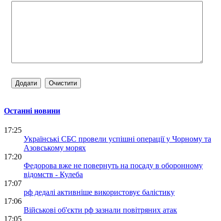
Останні новини
17:25
Українські СБС провели успішні операції у Чорному та
Азовському морях
17:20
Федорова вже не повернуть на посаду в оборонному
відомств - Кулеба
17:07
рф дедалі активніше використовує балістику
17:06
Військові об'єкти рф зазнали повітряних атак
17:05