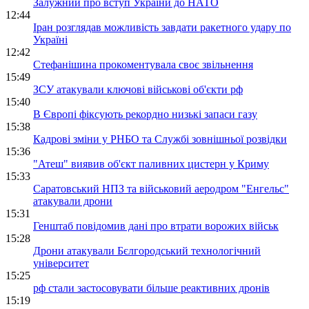
Залужний про вступ України до НАТО
12:44
Іран розглядав можливість завдати ракетного удару по
Україні
12:42
Стефанішина прокоментувала своє звільнення
15:49
ЗСУ атакували ключові військові об'єкти рф
15:40
В Європі фіксують рекордно низькі запаси газу
15:38
Кадрові зміни у РНБО та Службі зовнішньої розвідки
15:36
"Атеш" виявив об'єкт паливних цистерн у Криму
15:33
Саратовський НПЗ та військовий аеродром "Енгельс"
атакували дрони
15:31
Генштаб повідомив дані про втрати ворожих військ
15:28
Дрони атакували Бєлгородський технологічний
університет
15:25
рф стали застосовувати більше реактивних дронів
15:19