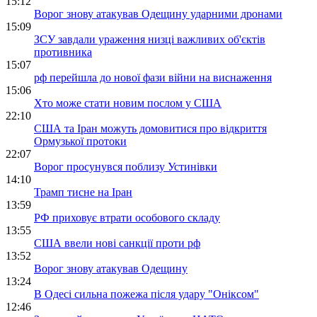
15:12
Ворог знову атакував Одещину ударними дронами
15:09
ЗСУ завдали ураження низці важливих об'єктів
противника
15:07
рф перейшла до нової фази війни на виснаження
15:06
Хто може стати новим послом у США
22:10
США та Іран можуть домовитися про відкриття
Ормузької протоки
22:07
Ворог просунувся поблизу Устинівки
14:10
Трамп тисне на Іран
13:59
РФ приховує втрати особового складу
13:55
США ввели нові санкції проти рф
13:52
Ворог знову атакував Одещину
13:24
В Одесі сильна пожежа після удару "Оніксом"
12:46