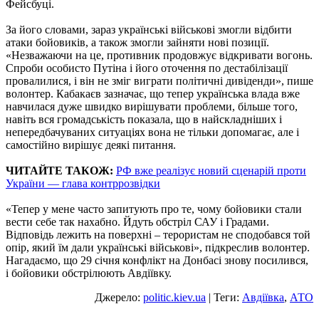
Фейсбуці.
За його словами, зараз українські військові змогли відбити
атаки бойовиків, а також змогли зайняти нові позиції.
«Незважаючи на це, противник продовжує відкривати вогонь.
Спроби особисто Путіна і його оточення по дестабілізації
провалилися, і він не зміг виграти політичні дивіденди», пише
волонтер. Кабакаєв зазначає, що тепер українська влада вже
навчилася дуже швидко вирішувати проблеми, більше того,
навіть вся громадськість показала, що в найскладніших і
непередбачуваних ситуаціях вона не тільки допомагає, але і
самостійно вирішує деякі питання.
ЧИТАЙТЕ ТАКОЖ:
РФ вже реалізує новий сценарій проти
України — глава контррозвідки
«Тепер у мене часто запитують про те, чому бойовики стали
вести себе так нахабно. Йдуть обстріл САУ і Градами.
Відповідь лежить на поверхні – терористам не сподобався той
опір, який їм дали українські військові», підкреслив волонтер.
Нагадаємо, що 29 січня конфлікт на Донбасі знову посилився,
і бойовики обстрілюють Авдіївку.
Джерело:
politic.kiev.ua
| Теги:
Авдіївка
,
АТО