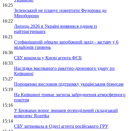
16:25
Зеленський не планує повертати Федорова до
Міноборони
16:22
Липець 2026 в Україні виявився одним із
найтрагічніших
16:21
Стефанішиній обрали запобіжний захід - заставу у 6
мільйонів гривень
16:36
СБУ викрила у Києві агента ФСБ
16:33
Наслідки масованого ракетно-дронового удару по
Київщині
15:27
Порошенко висловив підтримку українським бізнесам
15:19
На Київщині триває загроза забруднення атмосферного
повітря
15:16
У Броварах ворог знищив розподільчий складський
комплекс Rozetka
15:14
СБУ затримала в Одесі агента російського ГРУ