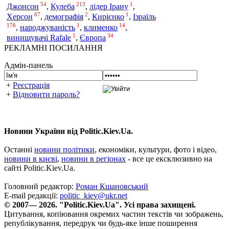
54
213
1
Джонсон
,
Кулеба
,
лідер Ірану
,
67
2
1
Херсон
,
демографія
,
Кирієнко
,
Ізраїль
176
1
14
,
народжуваність
,
клименко
,
1
34
винищувачі Rafale
,
Європа
РЕКЛАМНІ ПОСИЛАННЯ
Адмін-панель
+
Реєстрація
+
Відновити пароль?
Новини України від Politic.Kiev.Ua.
Останні
новини політики
, економіки, культури, фото і відео,
новини в києві
,
новини в регіонах
- все це ексклюзивно на
сайті Politic.Kiev.Ua.
Головний редактор:
Роман Кшановський
E-mail редакції:
politic_kiev@ukr.net
© 2007— 2026. "Politic.Kiev.Ua". Усі права захищені.
Цитування, копіювання окремих частин текстів чи зображень,
републікування, передрук чи будь-яке інше поширення