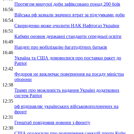
Протягом минулої доби зафіксовано понад 200 боїв
16:56
Війська рф зазнали значних втрат за підсумками доби
16:54
Свириденко може очолити НАК Нафтогаз України
16:51
Кабмін оновив державні стандарти середньої освіти
16:49
Нардеп про мобілізацію багатодітних батьків
16:46
Україна та США домовилися про поставки ракет до
Patriot
12:42
Федоров не виключає повернення на посаду міністра
оборони
12:38
Трамп про можливість надання Україні додаткових
систем Patriot
12:35
рф відправляє українських військовополонених на
фронт
12:31
Генштаб повідомив новини з фронту
12:30
США оголосили про розширення санкцій проти Куби