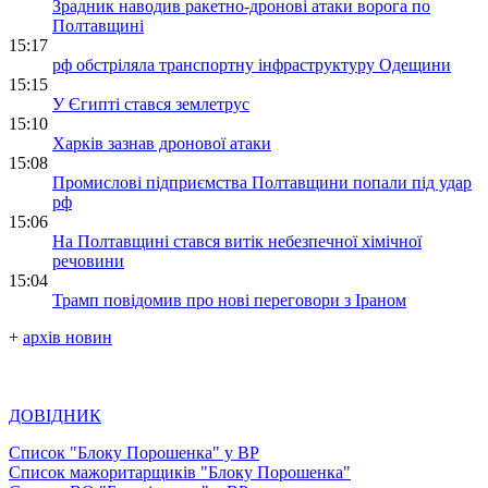
Зрадник наводив ракетно-дронові атаки ворога по
Полтавщині
15:17
рф обстріляла транспортну інфраструктуру Одещини
15:15
У Єгипті стався землетрус
15:10
Харків зазнав дронової атаки
15:08
Промислові підприємства Полтавщини попали під удар
рф
15:06
На Полтавщині стався витік небезпечної хімічної
речовини
15:04
Трамп повідомив про нові переговори з Іраном
+
архів новин
ДОВІДНИК
Список "Блоку Порошенка" у ВР
Список мажоритарщиків "Блоку Порошенка"