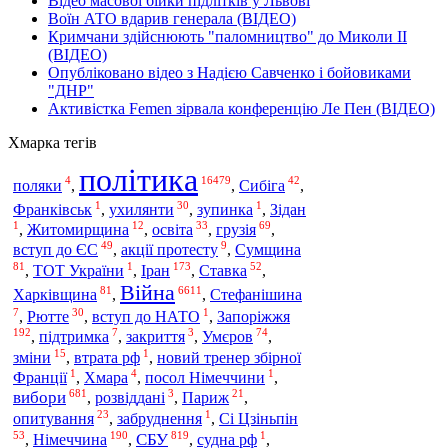
Відео масової бійки підлітків у Львові
Воїн АТО вдарив генерала (ВІДЕО)
Кримчани здійснюють "паломництво" до Миколи ІІ
(ВІДЕО)
Опубліковано відео з Надією Савченко і бойовиками
"ДНР"
Активістка Femen зірвала конференцію Ле Пен (ВІДЕО)
Хмарка тегів
політика
4
16479
42
поляки
,
,
Сибіга
,
1
30
1
Франківськ
,
ухилянти
,
зупинка
,
Зідан
1
12
33
69
,
Житомирщина
,
освіта
,
грузія
,
49
9
вступ до ЄС
,
акції протесту
,
Сумщина
81
1
173
52
,
ТОТ України
,
Іран
,
Ставка
,
Війна
81
6611
Харківщина
,
,
Стефанішина
7
30
1
,
Рютте
,
вступ до НАТО
,
Запоріжжя
192
7
3
74
,
підтримка
,
закриття
,
Умєров
,
15
1
зміни
,
втрата рф
,
новий тренер збірної
1
4
1
Франції
,
Хмара
,
посол Німеччини
,
681
3
21
вибори
,
розвіддані
,
Париж
,
23
1
опитування
,
забруднення
,
Сі Цзіньпін
53
190
819
1
СБУ
,
Німеччина
,
,
судна рф
,