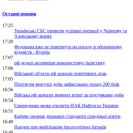
Останні новини
17:25
Українські СБС провели успішні операції у Чорному та
Азовському морях
17:20
Федорова вже не повернуть на посаду в оборонному
відомств - Кулеба
17:07
рф дедалі активніше використовує балістику
17:06
Військові об'єкти рф зазнали повітряних атак
17:05
Протягом минулої доби зафіксовано понад 200 боїв
16:56
Війська рф зазнали значних втрат за підсумками доби
16:54
Свириденко може очолити НАК Нафтогаз України
16:51
Кабмін оновив державні стандарти середньої освіти
16:49
Нардеп про мобілізацію багатодітних батьків
16:46