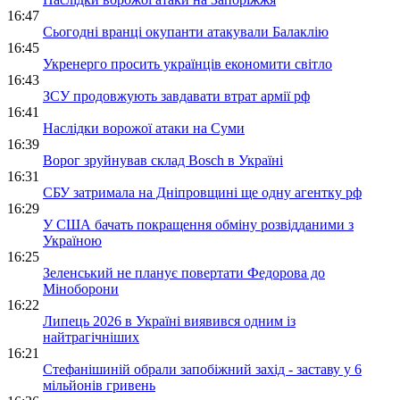
16:47
Сьогодні вранці окупанти атакували Балаклію
16:45
Укренерго просить українців економити світло
16:43
ЗСУ продовжують завдавати втрат армії рф
16:41
Наслідки ворожої атаки на Суми
16:39
Ворог зруйнував склад Bosch в Україні
16:31
СБУ затримала на Дніпровщині ще одну агентку рф
16:29
У США бачать покращення обміну розвідданими з
Україною
16:25
Зеленський не планує повертати Федорова до
Міноборони
16:22
Липець 2026 в Україні виявився одним із
найтрагічніших
16:21
Стефанішиній обрали запобіжний захід - заставу у 6
мільйонів гривень