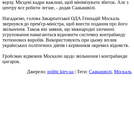
верху. Місцеві кадри важливі, щоб мінімізувати збиток. Але з
центру все робити легше, - додав Саакашвілі.
Нагадаємо, голова Закарпатської ОДА Геннадій Москаль
звернувся до прем'єр-міністра, щоб внести подання про його
звільнення. Також він заявив, що міжнародні злочинні
угруповання намагаються відновити системну контрабанду
тютюнових виробів. Використовують при цьому вплив
українських політичних діячів і керівників окремих відомств.
Гройсман відмовив Москалю щодо звільнення і контрабанди
цигарок.
Джерело:
politic.kiev.ua
| Теги:
Саакашвілі
,
Москаль