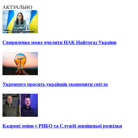
АКТУАЛЬНО
Свириденко може очолити НАК Нафтогаз України
Укренерго просить українців економити світло
Кадрові зміни у РНБО та Службі зовнішньої розвідки