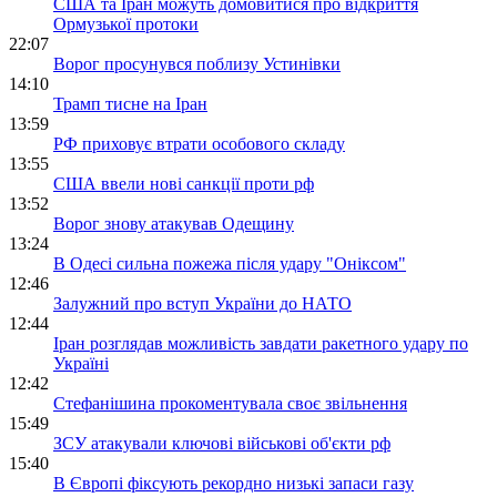
США та Іран можуть домовитися про відкриття
Ормузької протоки
22:07
Ворог просунувся поблизу Устинівки
14:10
Трамп тисне на Іран
13:59
РФ приховує втрати особового складу
13:55
США ввели нові санкції проти рф
13:52
Ворог знову атакував Одещину
13:24
В Одесі сильна пожежа після удару "Оніксом"
12:46
Залужний про вступ України до НАТО
12:44
Іран розглядав можливість завдати ракетного удару по
Україні
12:42
Стефанішина прокоментувала своє звільнення
15:49
ЗСУ атакували ключові військові об'єкти рф
15:40
В Європі фіксують рекордно низькі запаси газу