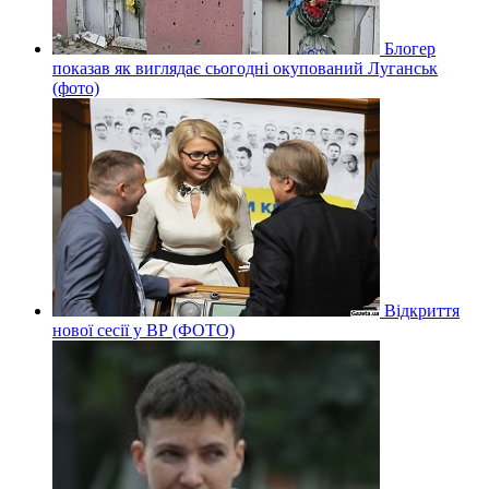
Блогер
показав як виглядає сьогодні окупований Луганськ
(фото)
Відкриття
нової сесії у ВР (ФОТО)