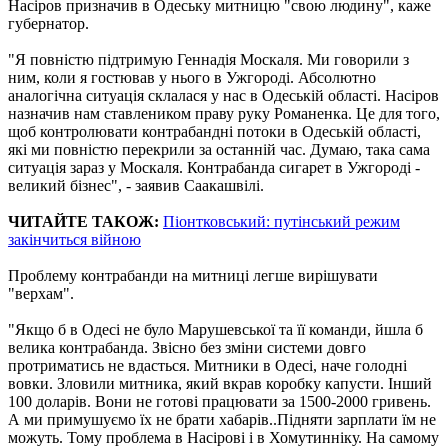
Насіров призначив в Одеську митницю "свою людину", каже
губернатор.
"Я повністю підтримую Геннадія Москаля. Ми говорили з
ним, коли я гостював у нього в Ужгороді. Абсолютно
аналогічна ситуація склалася у нас в Одеській області. Насіров
назначив нам ставлеником праву руку Романенка. Це для того,
щоб контролювати контрабандні потоки в Одеській області,
які ми повністю перекрили за останній час. Думаю, така сама
ситуація зараз у Москаля. Контрабанда сигарет в Ужгороді -
великий бізнес", - заявив Саакашвілі.
ЧИТАЙТЕ ТАКОЖ:
Піонтковський: путінський режим
закінчиться війною
Проблему контрабанди на митниці легше вирішувати
"верхам".
"Якщо б в Одесі не було Марушевської та її команди, йшла б
велика контрабанда. Звісно без зміни системи довго
протриматись не вдасться. Митники в Одесі, наче голодні
вовки. Зловили митника, який вкрав коробку капусти. Інший
100 доларів. Вони не готові працювати за 1500-2000 гривень.
А ми примушуємо їх не брати хабарів..Підняти зарплати їм не
можуть. Тому проблема в Насірові і в Хомутинніку. На самому