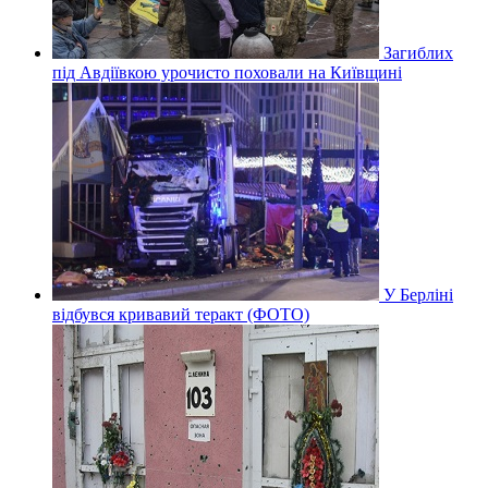
Загиблих
під Авдіївкою урочисто поховали на Київщині
У Берліні
відбувся кривавий теракт (ФОТО)