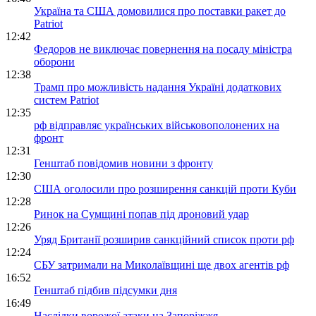
Україна та США домовилися про поставки ракет до
Patriot
12:42
Федоров не виключає повернення на посаду міністра
оборони
12:38
Трамп про можливість надання Україні додаткових
систем Patriot
12:35
рф відправляє українських військовополонених на
фронт
12:31
Генштаб повідомив новини з фронту
12:30
США оголосили про розширення санкцій проти Куби
12:28
Ринок на Сумщині попав під дроновий удар
12:26
Уряд Британії розширив санкційний список проти рф
12:24
СБУ затримали на Миколаївщині ще двох агентів рф
16:52
Генштаб підбив підсумки дня
16:49
Наслідки ворожої атаки на Запоріжжя