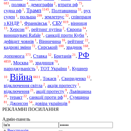
683
4
2
75
,
поляки
,
демографія
,
втрати рф
,
Трамп
1
1145
55
судна рф
,
,
Полтавщина
,
рух
1
299
32
польща
суден
,
,
землетрус
,
співпраця
1
1
819
СБУ
з КНДР
,
Франківськ
,
,
вінниця
13
67
2
34
,
Херсон
,
рейтинг путіна
,
Європа
,
1
1
винищувачі Rafale
,
санкції проти Куби
,
1
16
22
дефіцит човнів
,
Вінничина
,
рейтинг
,
72
100
168
Сирський
зрадник
кадрові зміни
,
,
,
РФ
373
52
21
допомога
,
Ставка
,
Британія
,
4859
59
70
,
Москва
,
зрадниця
,
1
1
народжуваність
,
ТОТ України
,
Кушнер
Війна
10
6611
7
12
,
,
Токаєв
,
Свириденко
,
2
1
відключення світла
,
акція протесту
,
21
9
відключення
,
акції протесту
,
Львівщина
26
22
61
,
теракт
,
санкції проти рф
,
Сумщина
81
54
8
,
Джонсон
,
довіра українців
РЕКЛАМНІ ПОСИЛАННЯ
Адмін-панель
+
Реєстрація