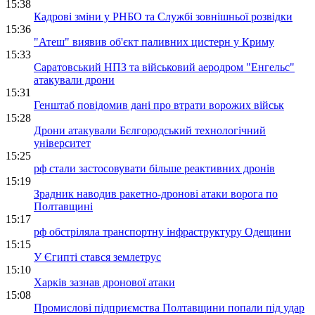
15:38
Кадрові зміни у РНБО та Службі зовнішньої розвідки
15:36
"Атеш" виявив об'єкт паливних цистерн у Криму
15:33
Саратовський НПЗ та військовий аеродром "Енгельс"
атакували дрони
15:31
Генштаб повідомив дані про втрати ворожих військ
15:28
Дрони атакували Бєлгородський технологічний
університет
15:25
рф стали застосовувати більше реактивних дронів
15:19
Зрадник наводив ракетно-дронові атаки ворога по
Полтавщині
15:17
рф обстріляла транспортну інфраструктуру Одещини
15:15
У Єгипті стався землетрус
15:10
Харків зазнав дронової атаки
15:08
Промислові підприємства Полтавщини попали під удар