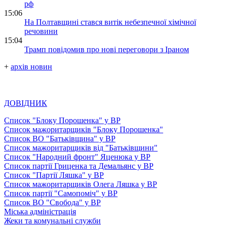
рф
15:06
На Полтавщині стався витік небезпечної хімічної
речовини
15:04
Трамп повідомив про нові переговори з Іраном
+
архів новин
ДОВІДНИК
Список "Блоку Порошенка" у ВР
Список мажоритарщиків "Блоку Порошенка"
Список ВО "Батьківщина" у ВР
Список мажоритарщиків від "Батьківщини"
Список "Народний фронт" Яценюка у ВР
Список партії Гриценка та Демальянс у ВР
Список "Партії Ляшка" у ВР
Список мажоритарщиків Олега Ляшка у ВР
Список партії "Самопоміч" у ВР
Список ВО "Свобода" у ВР
Міська адміністрація
Жеки та комунальні служби