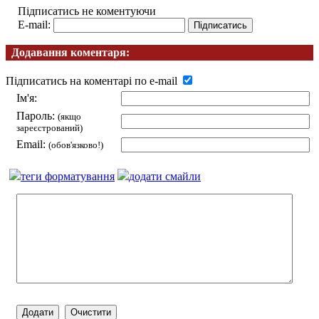
Підписатись не коментуючи
E-mail:
Додавання коментаря:
Підписатись на коментарі по e-mail
Ім'я:
Пароль:
(якщо
зареєстрований)
Email:
(обов'язково!)
теги форматування
додати смайли