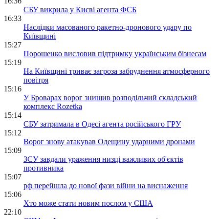
16:36
СБУ викрила у Києві агента ФСБ
16:33
Наслідки масованого ракетно-дронового удару по
Київщині
15:27
Порошенко висловив підтримку українським бізнесам
15:19
На Київщині триває загроза забруднення атмосферного
повітря
15:16
У Броварах ворог знищив розподільчий складський
комплекс Rozetka
15:14
СБУ затримала в Одесі агента російського ГРУ
15:12
Ворог знову атакував Одещину ударними дронами
15:09
ЗСУ завдали ураження низці важливих об'єктів
противника
15:07
рф перейшла до нової фази війни на виснаження
15:06
Хто може стати новим послом у США
22:10