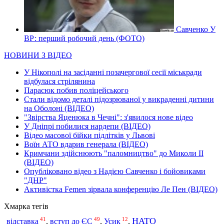
Савченко У
ВР: перший робочий день (ФОТО)
НОВИНИ З ВІДЕО
У Нікополі на засіданні позачергової сесії міськради
відбулася стрілянина
Парасюк побив поліцейського
Стали відомо деталі підозрюваної у викраденні дитини
на Оболоні (ВІДЕО)
"Звірства Яценюка в Чечні": з'явилося нове відео
У Дніпрі побилися нардепи (ВІДЕО)
Відео масової бійки підлітків у Львові
Воїн АТО вдарив генерала (ВІДЕО)
Кримчани здійснюють "паломництво" до Миколи ІІ
(ВІДЕО)
Опубліковано відео з Надією Савченко і бойовиками
"ДНР"
Активістка Femen зірвала конференцію Ле Пен (ВІДЕО)
Хмарка тегів
41
49
12
НАТО
відставка
,
вступ до ЄС
,
Усик
,