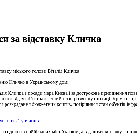
си за відставку Кличка
ставку міського голови Віталія Кличка.
анню Кличко в Українському домі.
алія Кличка з посади мера Києва і за дострокове припинення пов
нього відсутній стратегічний план розвитку столиці. Крім того, 
ся розкрадання бюджетних коштів, погіршився стан об'єктів інфр
ування - Турчинов
ера одного з найбільших міст України, а в даному випадку – столи