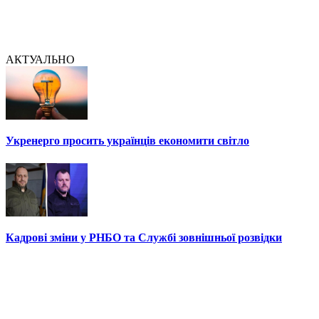
АКТУАЛЬНО
Укренерго просить українців економити світло
Кадрові зміни у РНБО та Службі зовнішньої розвідки