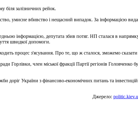
у біля залізничних рейок.
бство, умисне вбивство і нещасний випадок. За інформацією вид
едньою інформацією, депутата збив потяг. НП сталася в напрямк
буття швидкої допомоги.
ходить процес з'ясування. Про те, що ж сталося, зможемо сказати
кради Горлівки, член міської фракції Партії регіонів Головченк
би доріг України з фінансово-економічних питань та інвестицій 
Джерело:
politic.kiev.