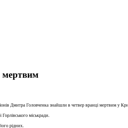
и мертвим
регіонів Дмитра Головченка знайшли в четвер вранці мертвим у Кр
і Горлівського міськради.
його рідних.