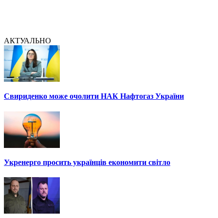
АКТУАЛЬНО
Свириденко може очолити НАК Нафтогаз України
Укренерго просить українців економити світло