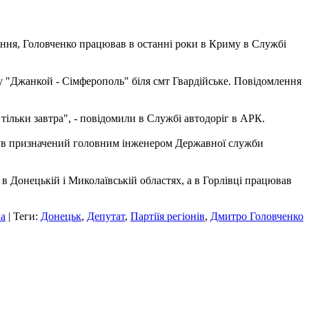
ання, Головченко працював в останні роки в Криму в Службі
у "Джанкой - Сімферополь" біля смт Гвардійське. Повідомлення
 тільки завтра", - повідомили в Службі автодоріг в АРК.
о був призначений головним інженером Державної служби
в Донецькій і Миколаївській областях, а в Горлівці працював
ua
| Теги:
Донецьк
,
Депутат
,
Партіїя регіонів
,
Дмитро Головченко