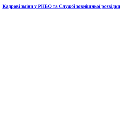
Кадрові зміни у РНБО та Службі зовнішньої розвідки