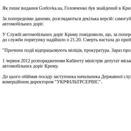
Як пише видання Gorlovka.ua, Головченко був знайдений в Крим
За попередніми даними, розглядаються декілька версій: самогу
автомобільних доріг.
У Службі автомобільних доріг Криму повідомили, що, за попер
до служби порятунку надійшло о 21.20. Смерть настала до при
"Причини події відпрацьовують міліція, прокуратура. Зараз про
1 червня 2012 розпорядженням Кабінету міністрів депутат місь
автомобільних доріг Криму.
До цього обіймав посаду заступника начальника Державної служ
комерційним директором "УКРФІЛЬТРСЕРВІС".