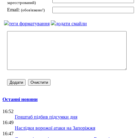
зареєстрований)
Email:
(обов'язково!)
теги форматування
додати смайли
Останні новини
16:52
Генштаб підбив підсумки дня
16:49
Наслідки ворожої атаки на Запоріжжя
16:47