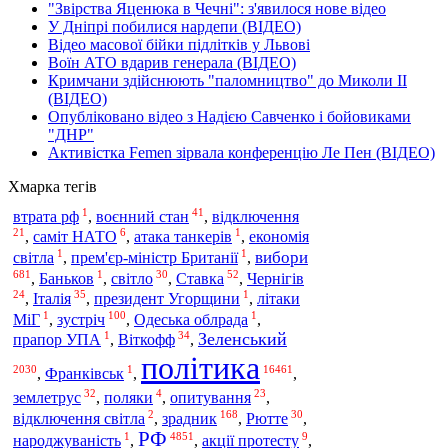
"Звірства Яценюка в Чечні": з'явилося нове відео
У Дніпрі побилися нардепи (ВІДЕО)
Відео масової бійки підлітків у Львові
Воїн АТО вдарив генерала (ВІДЕО)
Кримчани здійснюють "паломництво" до Миколи ІІ
(ВІДЕО)
Опубліковано відео з Надією Савченко і бойовиками
"ДНР"
Активістка Femen зірвала конференцію Ле Пен (ВІДЕО)
Хмарка тегів
1
41
втрата рф
,
воєнний стан
,
відключення
21
6
1
,
саміт НАТО
,
атака танкерів
,
економія
1
1
вибори
світла
,
прем'єр-міністр Британії
,
681
1
30
52
,
Баньков
,
світло
,
Ставка
,
Чернігів
24
35
1
,
Італія
,
президент Угорщини
,
літаки
1
100
1
МіГ
,
зустріч
,
Одеська облрада
,
1
34
Зеленський
прапор УПА
,
Віткофф
,
політика
2030
1
16461
,
Франківськ
,
,
32
4
23
землетрус
,
поляки
,
опитування
,
2
168
30
відключення світла
,
зрадник
,
Рютте
,
РФ
1
4851
9
народжуваність
,
,
акції протесту
,