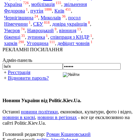
726
155
Україна
,
мобілізація
,
звільнення
1
1886
451
путін
Київ
Федорова
,
,
,
24
36
Чернігівщина
,
Миколаїв
,
посол
1
818
8
СБУ
Німеччини
,
,
довіра українців
,
74
9
13
Умєров
,
Навроцький
,
вінниця
,
35
1
1
біженці
,
зупинка
,
співпраця з КНДР
,
290
111
1
харків
,
Угорщина
,
дефіцит човнів
РЕКЛАМНІ ПОСИЛАННЯ
Адмін-панель
+
Реєстрація
+
Відновити пароль?
Новини України від Politic.Kiev.Ua.
Останні
новини політики
, економіки, культури, фото і відео,
новини в києві
,
новини в регіонах
- все це ексклюзивно на
сайті Politic.Kiev.Ua.
Головний редактор:
Роман Кшановський
E-mail редакції:
politic_kiev@ukr.net