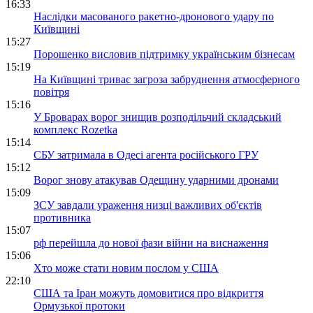
16:33
Наслідки масованого ракетно-дронового удару по
Київщині
15:27
Порошенко висловив підтримку українським бізнесам
15:19
На Київщині триває загроза забруднення атмосферного
повітря
15:16
У Броварах ворог знищив розподільчий складський
комплекс Rozetka
15:14
СБУ затримала в Одесі агента російського ГРУ
15:12
Ворог знову атакував Одещину ударними дронами
15:09
ЗСУ завдали ураження низці важливих об'єктів
противника
15:07
рф перейшла до нової фази війни на виснаження
15:06
Хто може стати новим послом у США
22:10
США та Іран можуть домовитися про відкриття
Ормузької протоки