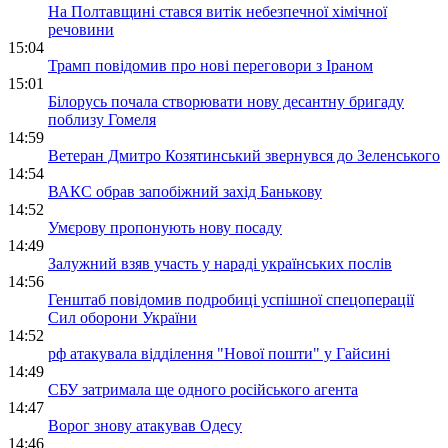
На Полтавщині стався витік небезпечної хімічної
речовини
15:04
Трамп повідомив про нові переговори з Іраном
15:01
Білорусь почала створювати нову десантну бригаду
поблизу Гомеля
14:59
Ветеран Дмитро Козятинський звернувся до Зеленського
14:54
ВАКС обрав запобіжний захід Банькову
14:52
Умєрову пропонують нову посаду
14:49
Залужний взяв участь у нараді українських послів
14:56
Генштаб повідомив подробиці успішної спецоперації
Сил оборони України
14:52
рф атакувала відділення "Нової пошти" у Гайсині
14:49
СБУ затримала ще одного російського агента
14:47
Ворог знову атакував Одесу
14:46