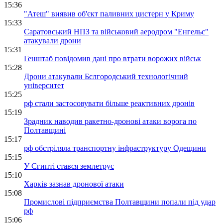
15:36
"Атеш" виявив об'єкт паливних цистерн у Криму
15:33
Саратовський НПЗ та військовий аеродром "Енгельс"
атакували дрони
15:31
Генштаб повідомив дані про втрати ворожих військ
15:28
Дрони атакували Бєлгородський технологічний
університет
15:25
рф стали застосовувати більше реактивних дронів
15:19
Зрадник наводив ракетно-дронові атаки ворога по
Полтавщині
15:17
рф обстріляла транспортну інфраструктуру Одещини
15:15
У Єгипті стався землетрус
15:10
Харків зазнав дронової атаки
15:08
Промислові підприємства Полтавщини попали під удар
рф
15:06