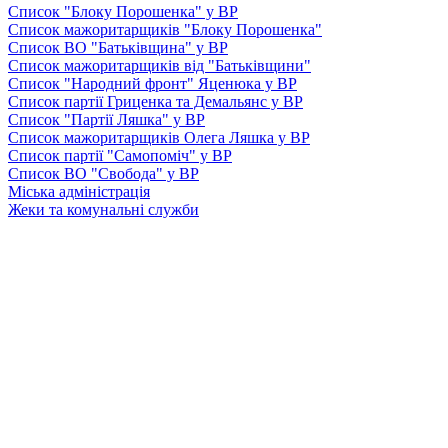
Список "Блоку Порошенка" у ВР
Список мажоритарщиків "Блоку Порошенка"
Список ВО "Батьківщина" у ВР
Список мажоритарщиків від "Батьківщини"
Список "Народний фронт" Яценюка у ВР
Список партії Гриценка та Демальянс у ВР
Список "Партії Ляшка" у ВР
Список мажоритарщиків Олега Ляшка у ВР
Список партії "Самопоміч" у ВР
Список ВО "Свобода" у ВР
Міська адміністрація
Жеки та комунальні служби