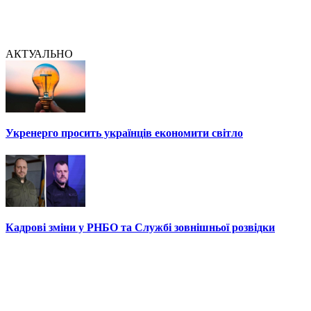
АКТУАЛЬНО
Укренерго просить українців економити світло
Кадрові зміни у РНБО та Службі зовнішньої розвідки