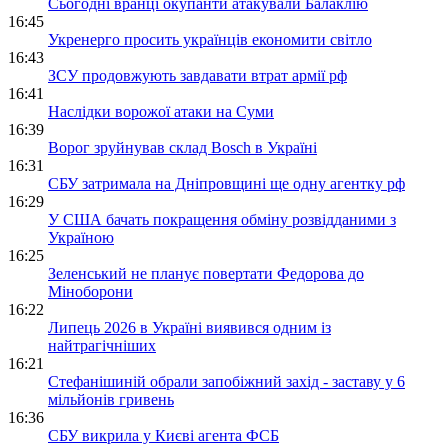
Сьогодні вранці окупанти атакували Балаклію
16:45
Укренерго просить українців економити світло
16:43
ЗСУ продовжують завдавати втрат армії рф
16:41
Наслідки ворожої атаки на Суми
16:39
Ворог зруйнував склад Bosch в Україні
16:31
СБУ затримала на Дніпровщині ще одну агентку рф
16:29
У США бачать покращення обміну розвідданими з
Україною
16:25
Зеленський не планує повертати Федорова до
Міноборони
16:22
Липець 2026 в Україні виявився одним із
найтрагічніших
16:21
Стефанішиній обрали запобіжний захід - заставу у 6
мільйонів гривень
16:36
СБУ викрила у Києві агента ФСБ