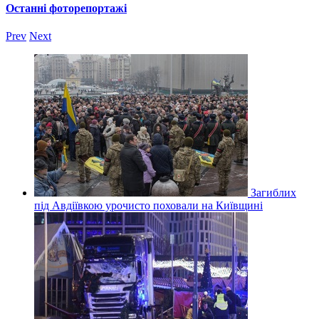
Останні фоторепортажі
Prev
Next
Загиблих
під Авдіївкою урочисто поховали на Київщині