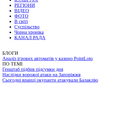
РЕГІОНИ
ВІДЕО
ФОТО
В світі
Суспільство
Чорна хроніка
КАНАЛ РАДА
БЛОГИ
Аналіз ігрових автоматів у казино PointLoto
ПО ТЕМІ
Генштаб підбив підсумки дня
Наслідки ворожої атаки на Запоріжжя
Сьогодні вранці окупанти атакували Балаклію