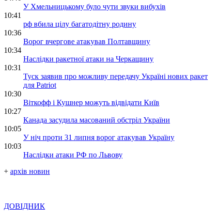
У Хмельницькому було чути звуки вибухів
10:41
рф вбила цілу багатодітну родину
10:36
Ворог вчергове атакував Полтавщину
10:34
Наслідки ракетної атаки на Черкащину
10:31
Туск заявив про можливу передачу Україні нових ракет
для Patriot
10:30
Віткофф і Кушнер можуть відвідати Київ
10:27
Канада засудила масований обстріл України
10:05
У ніч проти 31 липня ворог атакував Україну
10:03
Наслідки атаки РФ по Львову
+
архів новин
ДОВІДНИК