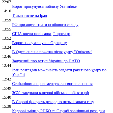
22:07
Ворог просунувся поблизу Устинівки
14:10
Трамп тисне на Іран
13:59
РФ приховує втрати особового складу
13:55
США ввели нові санкції проти рф
13:52
Ворог знову атакував Одещину
13:24
В Одесі сильна пожежа після удару "Оніксом"
12:46
Залужний про вступ України до НАТО
12:44
Іран розглядав можливість завдати ракетного удару по
Україні
12:42
Стефанішина прокоментувала своє звільнення
15:49
ЗСУ атакували ключові військові об'єкти рф
15:40
В Європі фіксують рекордно низькі запаси газу
15:38
Кадрові зміни у РНБО та Службі зовнішньої розвідки