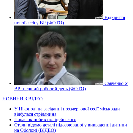
Відкриття
нової сесії у ВР (ФОТО)
Савченко У
ВР: перший робочий день (ФОТО)
НОВИНИ З ВІДЕО
У Нікополі на засіданні позачергової сесії міськради
відбулася стрілянина
Парасюк побив поліцейського
Стали відомо деталі підозрюваної у викраденні дитини
на Оболоні (ВІДЕО)