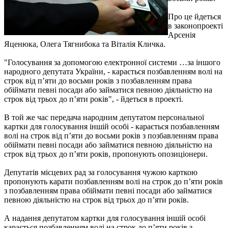
Про це йдеться
в законопроекті
Арсенія
Яценюка, Олега Тягнибока та Віталія Кличка.
"Голосування за допомогою електронної системи …за іншого
народного депутата України, - карається позбавленням волі на
строк від п’яти до восьми років з позбавленням права
обіймати певні посади або займатися певною діяльністю на
строк від трьох до п’яти років", - йдеться в проекті.
В той же час передача народним депутатом персональної
картки для голосування іншій особі - карається позбавленням
волі на строк від п’яти до восьми років з позбавленням права
обіймати певні посади або займатися певною діяльністю на
строк від трьох до п’яти років, пропонують опозиціонери.
Депутатів місцевих рад за голосування чужою карткою
пропонують карати позбавленням волі на строк до п’яти років
з позбавленням права обіймати певні посади або займатися
певною діяльністю на строк від трьох до п’яти років.
А надання депутатом картки для голосування іншій особі
карається позбавленням волі на строк до п’яти років з