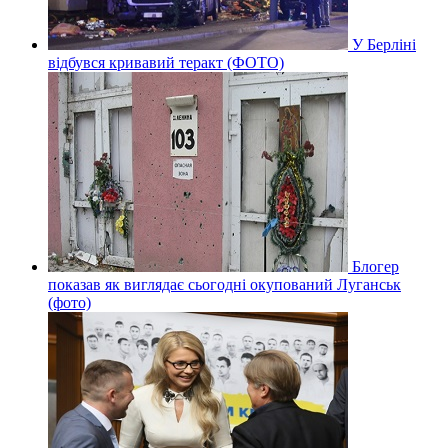
У Берліні
відбувся кривавий теракт (ФОТО)
Блогер
показав як виглядає сьогодні окупований Луганськ
(фото)