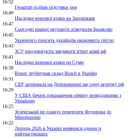
16:52
Генштаб підбив підсумки дня
16:49
Наслідки ворожої атаки на Запоріжжя
16:47
Сьогодні вранці окупанти атакували Балаклію
16:45
Укренерго просить українців економити світло
16:43
ЗСУ продовжують завдавати втрат армії рф
16:41
Наслідки ворожої атаки на Суми
16:39
Ворог зруйнував склад Bosch в Україні
16:31
СБУ затримала на Дніпровщині ще одну агентку рф
16:29
У США бачать покращення обміну розвідданими з
Україною
16:25
Зеленський не планує повертати Федорова до
Міноборони
16:22
Липець 2026 в Україні виявився одним із
найтрагічніших