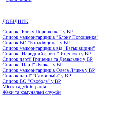
ДОВІДНИК
Список "Блоку Порошенка" у ВР
Список мажоритарщиків "Блоку Порошенка"
Список ВО "Батьківщина" у ВР
Список мажоритарщиків від "Батьківщини"
Список "Народний фронт" Яценюка у ВР
Список партії Гриценка та Демальянс у ВР
Список "Партії Ляшка" у ВР
Список мажоритарщиків Олега Ляшка у ВР
Список партії "Самопоміч" у ВР
Список ВО "Свобода" у ВР
Міська адміністрація
Жеки та комунальні служби