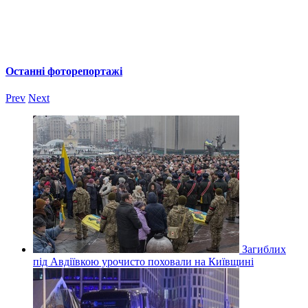
Останні фоторепортажі
Prev
Next
Загиблих
під Авдіївкою урочисто поховали на Київщині