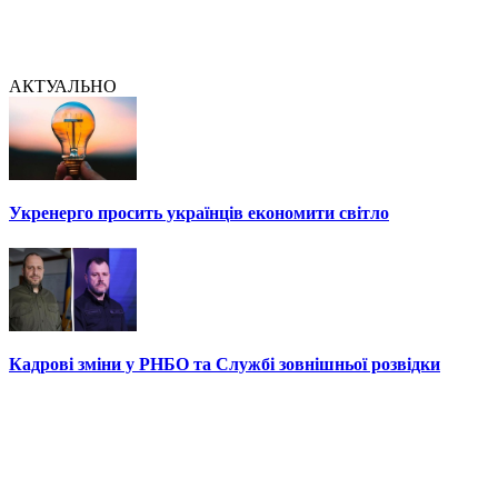
АКТУАЛЬНО
Укренерго просить українців економити світло
Кадрові зміни у РНБО та Службі зовнішньої розвідки