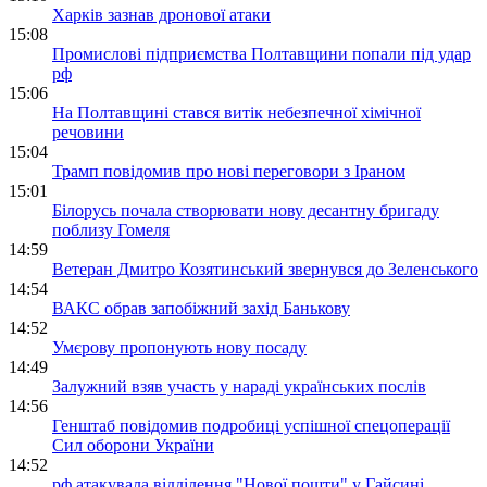
Харків зазнав дронової атаки
15:08
Промислові підприємства Полтавщини попали під удар
рф
15:06
На Полтавщині стався витік небезпечної хімічної
речовини
15:04
Трамп повідомив про нові переговори з Іраном
15:01
Білорусь почала створювати нову десантну бригаду
поблизу Гомеля
14:59
Ветеран Дмитро Козятинський звернувся до Зеленського
14:54
ВАКС обрав запобіжний захід Банькову
14:52
Умєрову пропонують нову посаду
14:49
Залужний взяв участь у нараді українських послів
14:56
Генштаб повідомив подробиці успішної спецоперації
Сил оборони України
14:52
рф атакувала відділення "Нової пошти" у Гайсині