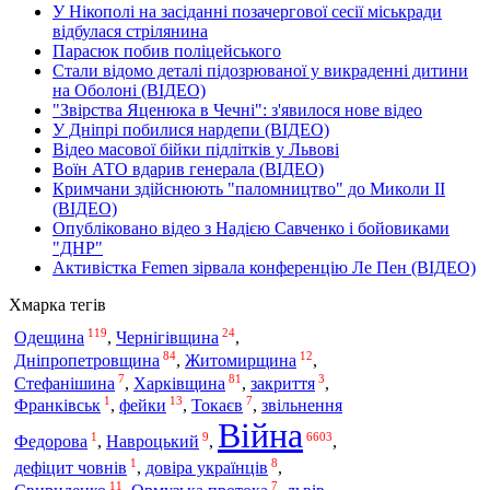
У Нікополі на засіданні позачергової сесії міськради
відбулася стрілянина
Парасюк побив поліцейського
Стали відомо деталі підозрюваної у викраденні дитини
на Оболоні (ВІДЕО)
"Звірства Яценюка в Чечні": з'явилося нове відео
У Дніпрі побилися нардепи (ВІДЕО)
Відео масової бійки підлітків у Львові
Воїн АТО вдарив генерала (ВІДЕО)
Кримчани здійснюють "паломництво" до Миколи ІІ
(ВІДЕО)
Опубліковано відео з Надією Савченко і бойовиками
"ДНР"
Активістка Femen зірвала конференцію Ле Пен (ВІДЕО)
Хмарка тегів
119
24
Одещина
,
Чернігівщина
,
84
12
Дніпропетровщина
,
Житомирщина
,
7
81
3
Стефанішина
,
Харківщина
,
закриття
,
1
13
7
Франківськ
,
фейки
,
Токаєв
,
звільнення
Війна
1
9
6603
Федорова
,
Навроцький
,
,
1
8
дефіцит човнів
,
довіра українців
,
11
7