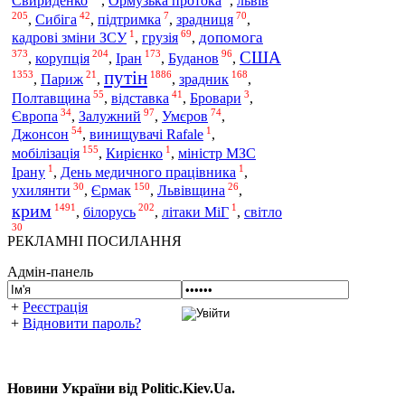
львів
Свириденко
,
Ормузька протока
,
205
42
7
70
,
Сибіга
,
підтримка
,
зрадниця
,
1
69
допомога
кадрові зміни ЗСУ
,
грузія
,
США
373
204
173
96
корупція
Іран
,
,
,
Буданов
,
путін
1353
21
1886
168
зрадник
,
Париж
,
,
,
55
41
3
Полтавщина
,
відставка
,
Бровари
,
34
97
74
Європа
,
Залужний
,
Умєров
,
54
1
Джонсон
,
винищувачі Rafale
,
155
1
мобілізація
,
Кирієнко
,
міністр МЗС
1
1
Ірану
,
День медичного працівника
,
30
150
26
Єрмак
ухилянти
,
,
Львівщина
,
крим
1491
202
1
білорусь
,
,
літаки МіГ
,
світло
30
РЕКЛАМНІ ПОСИЛАННЯ
Адмін-панель
+
Реєстрація
+
Відновити пароль?
Новини України від Politic.Kiev.Ua.