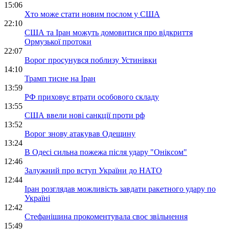
15:06
Хто може стати новим послом у США
22:10
США та Іран можуть домовитися про відкриття
Ормузької протоки
22:07
Ворог просунувся поблизу Устинівки
14:10
Трамп тисне на Іран
13:59
РФ приховує втрати особового складу
13:55
США ввели нові санкції проти рф
13:52
Ворог знову атакував Одещину
13:24
В Одесі сильна пожежа після удару "Оніксом"
12:46
Залужний про вступ України до НАТО
12:44
Іран розглядав можливість завдати ракетного удару по
Україні
12:42
Стефанішина прокоментувала своє звільнення
15:49