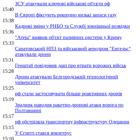
ЗСУ атакували ключові військові об'єкти рф
15:40
В Європі фіксують рекордно низькі запаси газу
15:38
Кадрові зміни у РНБО та Службі зовнішньої розвідки
15:36
"Атеш" виявив об'єкт паливних цистерн у Криму
15:33
Саратовський НПЗ та військовий аеродром "Енгельс"
атакували дрони
15:31
Генштаб повідомив дані про втрати ворожих військ
15:28
Дрони атакували Бєлгородський технологічний
університет
15:25
рф стали застосовувати більше реактивних дронів
15:19
Зрадник наводив ракетно-дронові атаки ворога по
Полтавщині
15:17
рф обстріляла транспортну інфраструктуру Одещини
15:15
У Єгипті стався землетрус
15:10