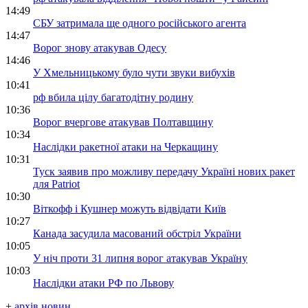
14:49
СБУ затримала ще одного російського агента
14:47
Ворог знову атакував Одесу
14:46
У Хмельницькому було чути звуки вибухів
10:41
рф вбила цілу багатодітну родину
10:36
Ворог вчергове атакував Полтавщину
10:34
Наслідки ракетної атаки на Черкащину
10:31
Туск заявив про можливу передачу Україні нових ракет
для Patriot
10:30
Віткофф і Кушнер можуть відвідати Київ
10:27
Канада засудила масований обстріл України
10:05
У ніч проти 31 липня ворог атакував Україну
10:03
Наслідки атаки РФ по Львову
+
архів новин