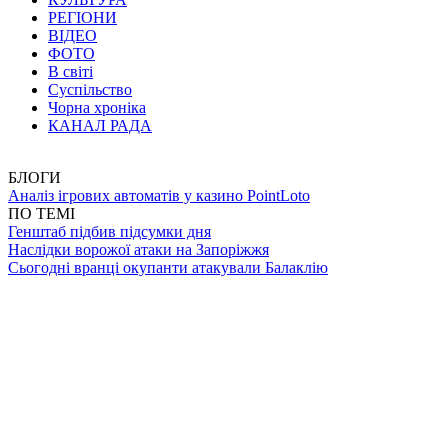
РЕГІОНИ
ВІДЕО
ФОТО
В світі
Суспільство
Чорна хроніка
КАНАЛ РАДА
БЛОГИ
Аналіз ігрових автоматів у казино PointLoto
ПО ТЕМІ
Генштаб підбив підсумки дня
Наслідки ворожої атаки на Запоріжжя
Сьогодні вранці окупанти атакували Балаклію