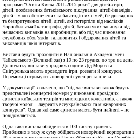
програми "Освіта Києва 2011-2015 роки" для дітей-сиріт,
дітей, позбавлених батьківського піклування, дітей-інвалідів,
дітей з малозабезпечених та багатодітних сімей, бездоглядних
та безпритульних дітей, дітей, які потерпіли від наслідків
Чорнобильської катастрофи, дітей, батьки яких загинули від
нещасних випадків на виробництві або під час виконання
службових обов’язків, талановитих і обдарованих дітей та
вихованців шкіл інтернатів.
Вистави будуть проходити в Національній Академії імені
Чайковського (Великий зал) з 19 по 23 грудня, по три на день.
До початку вистави упродовж години Дід Мороз та
Снігуронька мають проводити ігри, розваги й конкурси.
Переможці отримують новорічні сувеніри та призи.
У документації зазначено, що "під час вистави також будуть
представлені концертні номери у виконанні провідних
артистів київських театрів та мистецьких колективів, а також
творчої молоді – лауреатів всеукраїнських та міжнародних
конкурсів". Однак які саме артисти мають бути найняті – не
повідомляється.
Одна така вистава обійдеться в 100 тисячу гривень.
Приблизно в таку ж суму обійдеться новорічний корпоратив з
40-хвилинними виступами Павла Зіброва та Кузьми Скрябіна,