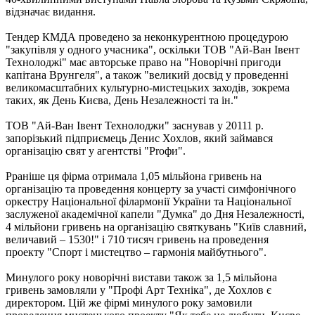
відзначає видання.
Тендер КМДА проведено за неконкурентною процедурою
"закупівля у одного учасника", оскільки ТОВ "Ай-Ван Івент
Технолоджі" має авторське право на "Новорічні пригоди
капітана Врунгеля", а також "великий досвід у проведенні
великомасштабних культурно-мистецьких заходів, зокрема
таких, як День Києва, День Незалежності та ін."
ТОВ "Ай-Ван Івент Технолоджи" заснував у 20111 р.
запорізький підприємець Денис Хохлов, який займався
організацію свят у агентстві "Prофи".
Рраніше ця фірма отримала 1,05 мільйона гривень на
організацію та проведення концерту за участі симфонічного
оркестру Національної філармонії України та Національної
заслуженої академічної капели "Думка" до Дня Незалежності,
4 мільйони гривень на організацію святкувань "Київ славний,
величавий – 1530!" і 710 тисяч гривень на проведення
проекту "Спорт і мистецтво – гармонія майбутнього".
Минулого року новорічні вистави також за 1,5 мільйона
гривень замовляли у "Профі Арт Техніка", де Хохлов є
директором. Цій же фірмі минулого року замовили