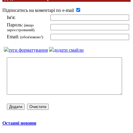
Підписатись на коментарі по e-mail
Ім'я:
Пароль:
(якщо
зареєстрований)
Email:
(обов'язково!)
теги форматування
додати смайли
Останні новини