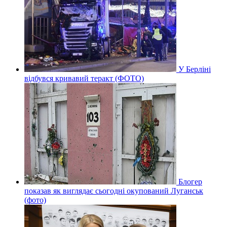
У Берліні
відбувся кривавий теракт (ФОТО)
Блогер
показав як виглядає сьогодні окупований Луганськ
(фото)