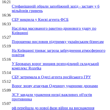
16:21
Стефанішиній обрали запобіжний захід - заставу у 6
мільйонів гривень
16:36
СБУ викрила у Києві агента ФСБ
16:33
Наслідки масованого ракетно-дронового удару по
Київщині
15:27
Порошенко висловив підтримку українським бізнесам
15:19
На Київщині триває загроза забруднення атмосферного
повітря
15:16
У Броварах ворог знищив розподільчий складський
комплекс Rozetka
15:14
СБУ затримала в Одесі агента російського ГРУ
15:12
Ворог знову атакував Одещину ударними дронами
15:09
ЗСУ завдали ураження низці важливих об'єктів
противника
15:07
рф перейшла до нової фази війни на виснаження