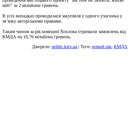
проведення мистецького проекту "Як тебе не любити, Києве
мій!" за 2 мільйони гривень.
В усіх випадках проводилася закупівля у одного учасника у
зв’язку авторськими правами.
Таким чином за рік компанії Хохлова отримали замовлень від
КМДА на 10,76 мільйона гривень.
Джерело:
politic.kiev.ua
| Теги:
новий рік
,
КМДА