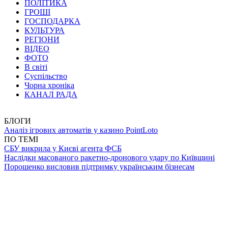
ПОЛІТИКА
ГРОШІ
ГОСПОДАРКА
КУЛЬТУРА
РЕГІОНИ
ВІДЕО
ФОТО
В світі
Суспільство
Чорна хроніка
КАНАЛ РАДА
БЛОГИ
Аналіз ігрових автоматів у казино PointLoto
ПО ТЕМІ
СБУ викрила у Києві агента ФСБ
Наслідки масованого ракетно-дронового удару по Київщині
Порошенко висловив підтримку українським бізнесам