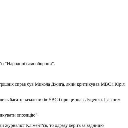
жба "Народної самооборони".
внутрішніх справ був Микола Джига, який критикував МВС і Юрія
ись багато начальників УВС і про це знав Луценко. І я з ним
тикувати опозицію".
й журналіст Клімент'єв, то одразу беріть за задницю