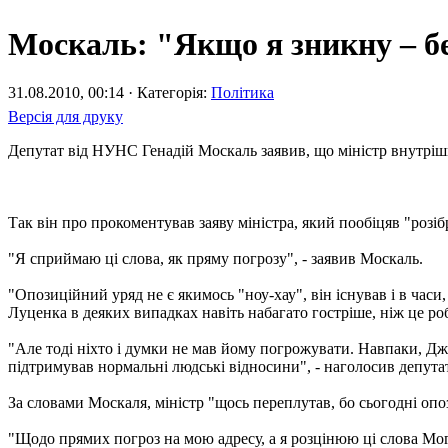
Москаль: "Якщо я зникну – б
31.08.2010, 00:14 · Категорія:
Політика
Версія для друку
Депутат від НУНС Генадій Москаль заявив, що міністр внутрі
Так він про прокоментував заяву міністра, який пообіцяв "роз
"Я сприймаю ці слова, як пряму погрозу", - заявив Москаль.
"Опозиційний уряд не є якимось "ноу-хау", він існував і в час
Луценка в деяких випадках навіть набагато гостріше, ніж це робл
"Але тоді ніхто і думки не мав йому погрожувати. Навпаки, Джи
підтримував нормальні людські відносини", - наголосив депутат
За словами Москаля, міністр "щось переплутав, бо сьогодні опо
"Щодо прямих погроз на мою адресу, а я розцінюю ці слова Моги