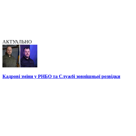
АКТУАЛЬНО
Кадрові зміни у РНБО та Службі зовнішньої розвідки