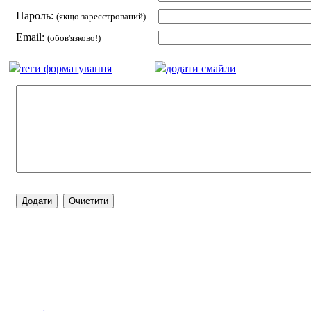
Пароль:
(якщо зареєстрований)
Email:
(обов'язково!)
теги форматування
додати смайли