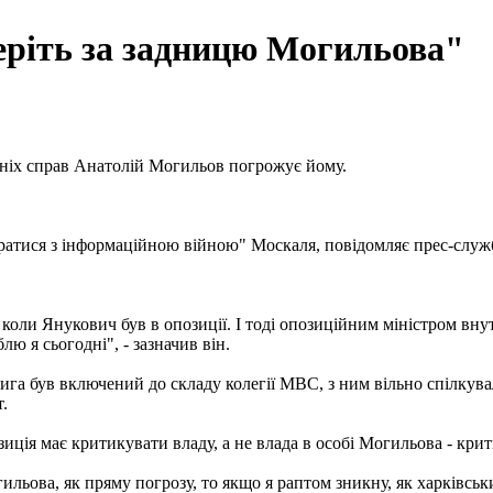
еріть за задницю Могильова"
шніх справ Анатолій Могильов погрожує йому.
ібратися з інформаційною війною" Москаля, повідомляє прес-слу
и, коли Янукович був в опозиції. І тоді опозиційним міністром 
ю я сьогодні", - зазначив він.
га був включений до складу колегії МВС, з ним вільно спілкувал
.
зиція має критикувати владу, а не влада в особі Могильова - кри
льова, як пряму погрозу, то якщо я раптом зникну, як харківськи