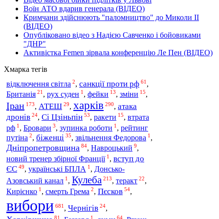
Воїн АТО вдарив генерала (ВІДЕО)
Кримчани здійснюють "паломництво" до Миколи ІІ
(ВІДЕО)
Опубліковано відео з Надією Савченко і бойовиками
"ДНР"
Активістка Femen зірвала конференцію Ле Пен (ВІДЕО)
Хмарка тегів
2
61
санкції проти рф
відключення світла
,
,
21
1
13
15
Британія
фейки
зміни
,
рух суден
,
,
,
харків
Іран
173
29
290
АТЕШ
атака
,
,
,
24
53
15
дронів
Сі Цзіньпін
ракети
,
,
,
втрата
1
3
1
рф
,
Бровари
,
зупинка роботи
,
рейтинг
2
35
1
біженці
путіна
,
,
звільнення Федорова
,
84
9
Дніпропетровщина
,
Навроцький
,
1
вступ до
новий тренер збірної Франції
,
49
1
ЄС
,
українські БПЛА
,
Донсько-
Кулеба
1
213
22
теракт
Азовський канал
,
,
,
1
2
54
Пєсков
Кирієнко
,
смерть Грема
,
,
вибори
681
24
Чернігів
,
,
81
1
64