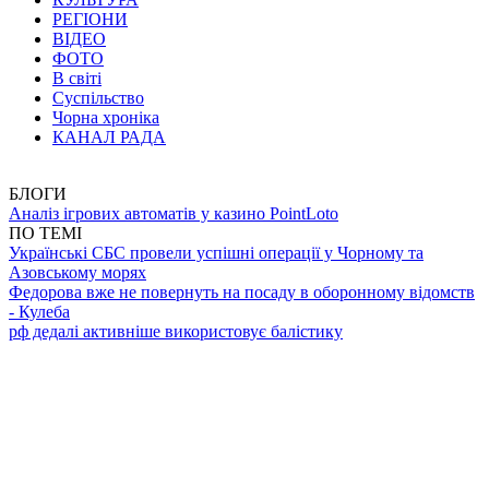
РЕГІОНИ
ВІДЕО
ФОТО
В світі
Суспільство
Чорна хроніка
КАНАЛ РАДА
БЛОГИ
Аналіз ігрових автоматів у казино PointLoto
ПО ТЕМІ
Українські СБС провели успішні операції у Чорному та
Азовському морях
Федорова вже не повернуть на посаду в оборонному відомств
- Кулеба
рф дедалі активніше використовує балістику