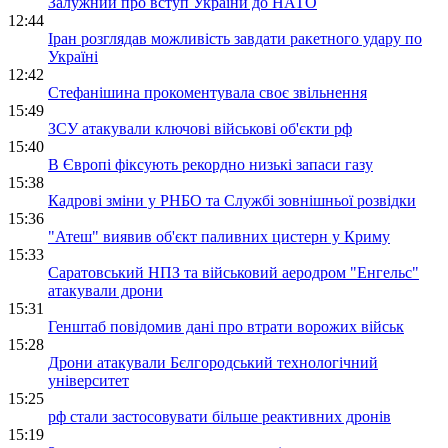
Залужний про вступ України до НАТО
12:44
Іран розглядав можливість завдати ракетного удару по
Україні
12:42
Стефанішина прокоментувала своє звільнення
15:49
ЗСУ атакували ключові військові об'єкти рф
15:40
В Європі фіксують рекордно низькі запаси газу
15:38
Кадрові зміни у РНБО та Службі зовнішньої розвідки
15:36
"Атеш" виявив об'єкт паливних цистерн у Криму
15:33
Саратовський НПЗ та військовий аеродром "Енгельс"
атакували дрони
15:31
Генштаб повідомив дані про втрати ворожих військ
15:28
Дрони атакували Бєлгородський технологічний
університет
15:25
рф стали застосовувати більше реактивних дронів
15:19