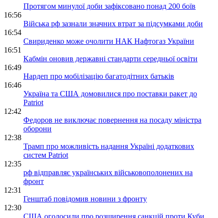
Протягом минулої доби зафіксовано понад 200 боїв
16:56
Війська рф зазнали значних втрат за підсумками доби
16:54
Свириденко може очолити НАК Нафтогаз України
16:51
Кабмін оновив державні стандарти середньої освіти
16:49
Нардеп про мобілізацію багатодітних батьків
16:46
Україна та США домовилися про поставки ракет до
Patriot
12:42
Федоров не виключає повернення на посаду міністра
оборони
12:38
Трамп про можливість надання Україні додаткових
систем Patriot
12:35
рф відправляє українських військовополонених на
фронт
12:31
Генштаб повідомив новини з фронту
12:30
США оголосили про розширення санкцій проти Куби