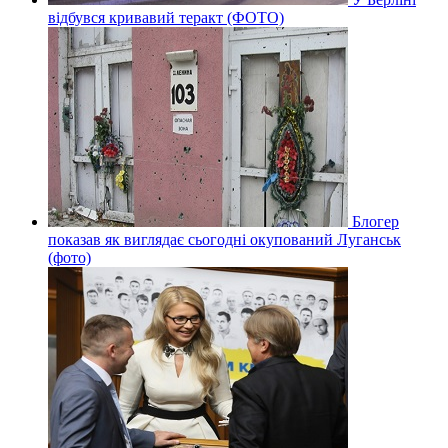
відбувся кривавий теракт (ФОТО)
Блогер
показав як виглядає сьогодні окупований Луганськ
(фото)