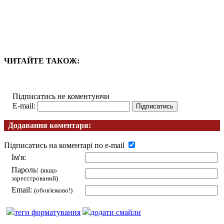
ЧИТАЙТЕ ТАКОЖ:
Підписатись не коментуючи
E-mail:
Додавання коментаря:
Підписатись на коментарі по e-mail
Ім'я:
Пароль:
(якщо
зареєстрований)
Email:
(обов'язково!)
теги форматування
додати смайли