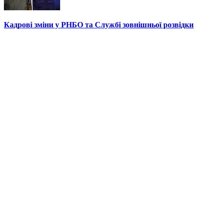
Кадрові зміни у РНБО та Службі зовнішньої розвідки