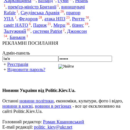
Харківщина
суми
,
Баззард
,
,
Рязань
1
1
,
прем'єр-міністр Британії
,
винищувачі
1
26
Саудівська Аравія
Rafale
,
,
прапор
1
28
23
30
Федоров
атака НПЗ
Рютте
УПА
,
,
,
,
6
21
36
19
Париж
Мерц
бізнес
саміт НАТО
,
,
,
,
97
2
Залужний
Джонсон
,
системи Patriot
,
54
1
,
Баньков
РЕКЛАМНІ ПОСИЛАННЯ
Адмін-панель
+
Реєстрація
+
Відновити пароль?
Новини України від Politic.Kiev.Ua.
Останні
новини політики
, економіки, культури, фото і відео,
новини в києві
,
новини в регіонах
- все це ексклюзивно на
сайті Politic.Kiev.Ua.
Головний редактор:
Роман Кшановський
E-mail редакції:
politic_kiev@ukr.net