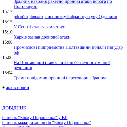
Зрадник наводив ракетно-дронові атаки ворога по
Полтавщині
15:17
рф обстріляла транспортну інфраструктуру Одещини
15:15
У Єгипті стався землетрус
15:10
Харків зазнав дронової атаки
15:08
Промислові підприємства Полтавщини попали під удар
рф
15:06
На Полтавщині стався витік небезпечної хімічної
речовини
15:04
Трамп повідомив про нові переговори з Іраном
+
архів новин
ДОВІДНИК
Список "Блоку Порошенка" у ВР
Список мажоритарщиків "Блоку Порошенка"