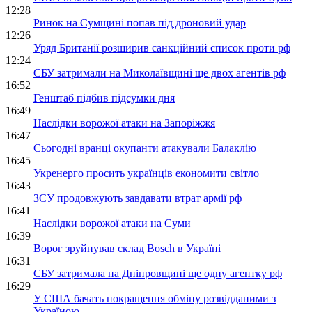
12:28
Ринок на Сумщині попав під дроновий удар
12:26
Уряд Британії розширив санкційний список проти рф
12:24
СБУ затримали на Миколаївщині ще двох агентів рф
16:52
Генштаб підбив підсумки дня
16:49
Наслідки ворожої атаки на Запоріжжя
16:47
Сьогодні вранці окупанти атакували Балаклію
16:45
Укренерго просить українців економити світло
16:43
ЗСУ продовжують завдавати втрат армії рф
16:41
Наслідки ворожої атаки на Суми
16:39
Ворог зруйнував склад Bosch в Україні
16:31
СБУ затримала на Дніпровщині ще одну агентку рф
16:29
У США бачать покращення обміну розвідданими з
Україною