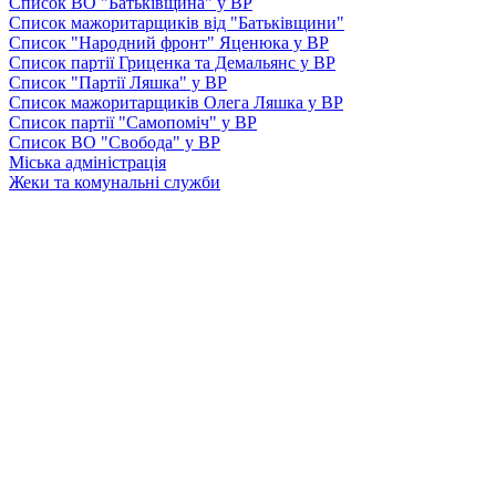
Список ВО "Батьківщина" у ВР
Список мажоритарщиків від "Батьківщини"
Список "Народний фронт" Яценюка у ВР
Список партії Гриценка та Демальянс у ВР
Список "Партії Ляшка" у ВР
Список мажоритарщиків Олега Ляшка у ВР
Список партії "Самопоміч" у ВР
Список ВО "Свобода" у ВР
Міська адміністрація
Жеки та комунальні служби