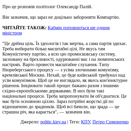
Про це розповів політолог Олександр Палій.
Він зазначив, що зараз не доцільно забороняти Компартію.
ЧИТАЙТЕ ТАКОЖ:
Кабмін поповниться ще одним
міністром
"Це дрібна ціль. Їх ідеологія і так мертва, а сама партія здихає.
Треба вибирати більш масштабні цілі. Не якусь там
Комуністичну партію, а всю цю промосковську систему,
засновану на брехливості, одурюванні мас і на люмпенських
настроях. Варто провести масштабне слухання. Типу
Нюрнбергського процесу — з усіма злочинами комунізму,
кремлівської Москви. Нехай, це буде київський трибунал над
усім комунізмом. Щоб це не виглядало, як якесь кон'юнктурне
рішення. Ініціювати такий процес бажано разом з іншими
східно-європейськими державами. В них були такі
національні процеси. Треба запропонувати їм об'єднатися. Це
має бути основною ціллю. Зараз потрібні жорсткі дії по
відношенню до зрадників. Щоб всі бачили, що зрада — це
страшна річ, яка карається", — зазначив він.
Джерело:
politic.kiev.ua
| Теги:
КПУ
,
Петро Симоненко