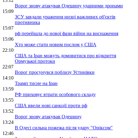
15:12
Ворог знову атакував Одещину ударними дронами
15:09
ЗСУ завдали ураження низці важливих об'єктів
противника
15:07
рф перейшла до нової фази війни на виснаження
15:06
Хто може стати новим послом у США
22:10
США та Іран можуть домовитися про відкриття
Ормузької протоки
22:07
Ворог просунувся поблизу Устинівки
14:10
Трамп тисне на Іран
13:59
РФ приховує втрати особового складу
13:55
США ввели нові санкції проти рф
13:52
Ворог знову атакував Одещину
13:24
В Одесі сильна пожежа після удару "Оніксом"
12:46