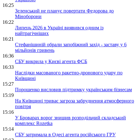
16:25
Зеленський не планує повертати Федорова до
Міноборони
16:22
Липець 2026 в Україні виявився одним із
найтрагічніших
16:21
Стефанішиній обрали запобіжний захід - заставу у 6
мільйонів гривень
16:36
СБУ викрила у Києві агента ФСБ
16:33
Наслідки масованого ракетно-дронового удару по
Київщині
15:27
Порошенко висловив підтримку українським бізнесам
15:19
На Київщині триває загроза забруднення атмосферного
повітря
15:16
У Броварах ворог знищив розподільчий складський
комплекс Rozetka
15:14
СБУ затримала в Одесі агента російського ГРУ