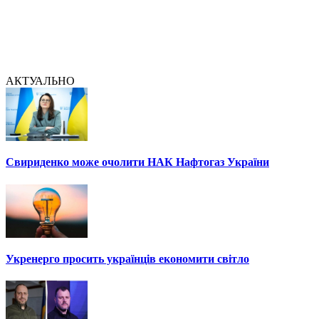
АКТУАЛЬНО
Свириденко може очолити НАК Нафтогаз України
Укренерго просить українців економити світло