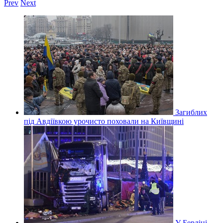
Prev
Next
Загиблих
під Авдіївкою урочисто поховали на Київщині
У Берліні