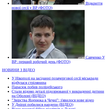
Відкриття
нової сесії у ВР (ФОТО)
Савченко У
ВР: перший робочий день (ФОТО)
НОВИНИ З ВІДЕО
У Нікополі на засіданні позачергової сесії міськради
відбулася стрілянина
Парасюк побив поліцейського
Стали відомо деталі підозрюваної у викраденні дитини
на Оболоні (ВІДЕО)
"Звірства Яценюка в Чечні": з'явилося нове відео
У Дніпрі побилися нардепи (ВІДЕО)
Відео масової бійки підлітків у Львові