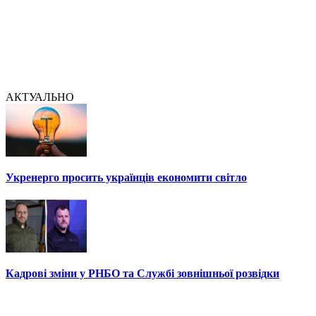
АКТУАЛЬНО
Укренерго просить українців економити світло
Кадрові зміни у РНБО та Службі зовнішньої розвідки