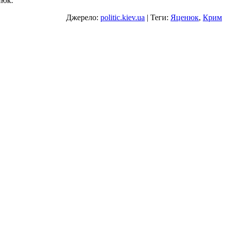
нюк.
Джерело:
politic.kiev.ua
| Теги:
Яценюк
,
Крим