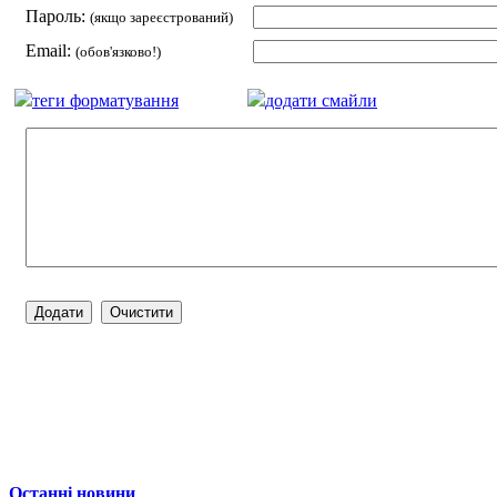
Пароль:
(якщо зареєстрований)
Email:
(обов'язково!)
теги форматування
додати смайли
Останні новини