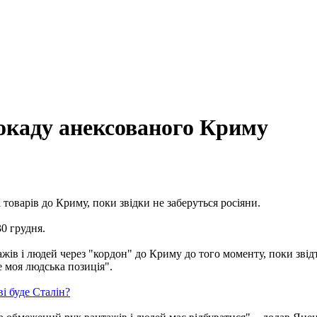
локаду анексованого Криму
товарів до Криму, поки звідки не заберуться росіяни.
30 грудня.
жів і людей через "кордон" до Криму до того моменту, поки звід
е моя людська позиція".
і буде Сталін?