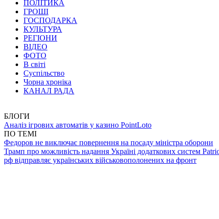
ПОЛІТИКА
ГРОШІ
ГОСПОДАРКА
КУЛЬТУРА
РЕГІОНИ
ВІДЕО
ФОТО
В світі
Суспільство
Чорна хроніка
КАНАЛ РАДА
БЛОГИ
Аналіз ігрових автоматів у казино PointLoto
ПО ТЕМІ
Федоров не виключає повернення на посаду міністра оборони
Трамп про можливість надання Україні додаткових систем Patrio
рф відправляє українських військовополонених на фронт