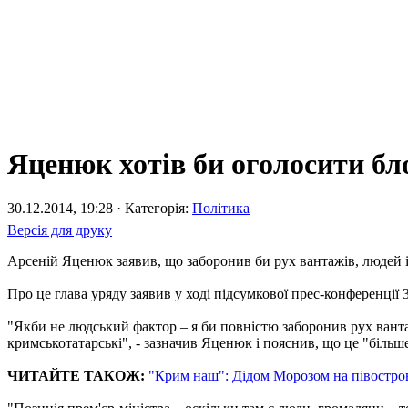
Яценюк хотів би оголосити б
30.12.2014, 19:28 · Категорія:
Політика
Версія для друку
Арсеній Яценюк заявив, що заборонив би рух вантажів, людей і 
Про це глава уряду заявив у ході підсумкової прес-конференції 
"Якби не людський фактор – я би повністю заборонив рух ванта
кримськотатарські", - зазначив Яценюк і пояснив, що це "більш
ЧИТАЙТЕ ТАКОЖ:
"Крим наш": Дідом Морозом на півостров