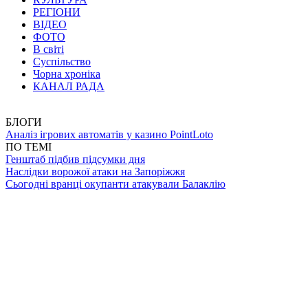
РЕГІОНИ
ВІДЕО
ФОТО
В світі
Суспільство
Чорна хроніка
КАНАЛ РАДА
БЛОГИ
Аналіз ігрових автоматів у казино PointLoto
ПО ТЕМІ
Генштаб підбив підсумки дня
Наслідки ворожої атаки на Запоріжжя
Сьогодні вранці окупанти атакували Балаклію