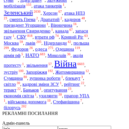
суми
,
лідер Ірану
,
Залужний
,
155
1
мобілізація
,
атака танкерів
,
Зеленський
2030
67
,
Херсон
,
атака НПЗ
23
2
2
48
,
смерть Грема
,
Драпатий
,
кадиров
,
1
16
президент Угорщини
,
Вінничина
,
1
67
звільнення Свириденко
,
канада
,
запаси
1
818
74
63
СБУ
газу
,
,
втрати рф
,
Кривий Ріг
,
59
205
42
львів
польща
Москва
,
,
Нідерланди
,
299
26
275
119
одеса
Одещина
,
Федоров
,
,
,
5
683
36
НАТО
армія рф
,
,
Миколаїв
,
акція
Війна
1
57
6603
протесту
,
звільнення
,
,
100
192
12
зустріч
Запоріжжя
,
,
Житомирщина
,
80
1
3
Сумщина
,
зупинка роботи
,
блекаут
,
30
1
22
світло
,
кадрові зміни ЗСУ
,
рейтинг
,
22
1
23
теракт
,
Баньков
,
опитування
,
1
30
економія світла
,
ухилянти
,
прапор УПА
1
10
7
,
військова допомога
,
Стефанішина
,
202
білорусь
РЕКЛАМНІ ПОСИЛАННЯ
Адмін-панель