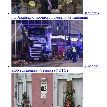
Загиблих
під Авдіївкою урочисто поховали на Київщині
У Берліні
відбувся кривавий теракт (ФОТО)