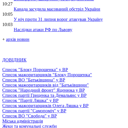
10:27
Канада засудила масований обстріл України
10:05
У ніч проти 31 липня ворог атакував Україну
10:03
Наслідки атаки РФ по Львову
+
архів новин
ДОВІДНИК
Список "Блоку Порошенка" у ВР
Список мажоритарщиків "Блоку Порошенка"
Список ВО "Батьківщина" у ВР
Список мажоритарщиків від "Батьківщини"
Список "Народний фронт" Яценюка у ВР
Список партії Гриценка та Демальянс у ВР
Список "Партії Ляшка" у ВР
Список мажоритарщиків Олега Ляшка у ВР
Список партії "Самопоміч" у ВР
Список ВО "Свобода" у ВР
Міська адміністрація
Жеки та комунальні служби