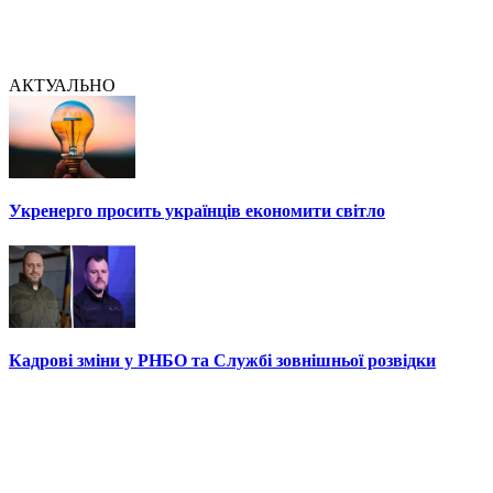
АКТУАЛЬНО
Укренерго просить українців економити світло
Кадрові зміни у РНБО та Службі зовнішньої розвідки