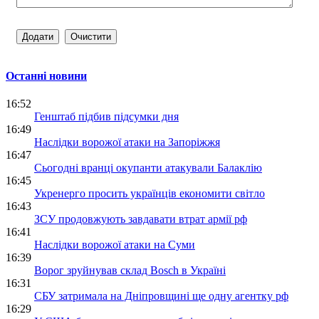
Останні новини
16:52
Генштаб підбив підсумки дня
16:49
Наслідки ворожої атаки на Запоріжжя
16:47
Сьогодні вранці окупанти атакували Балаклію
16:45
Укренерго просить українців економити світло
16:43
ЗСУ продовжують завдавати втрат армії рф
16:41
Наслідки ворожої атаки на Суми
16:39
Ворог зруйнував склад Bosch в Україні
16:31
СБУ затримала на Дніпровщині ще одну агентку рф
16:29