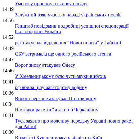
Умєрову пропонують нову посаду
14:49
Залужний взяв участь у нараді українських послів
14:56
Генштаб повідомив подробиці успішної спецоперації
Сил оборони України
14:52
рф атакувала відділення "Нової пошти" у Гайсині
14:49
СБУ затримала ще одного російського агента
14:47
Ворог знову атакував Одесу
14:46
У Хмельницькому було чути звуки вибухів
10:41
рф вбила цілу багатодітну родину
10:36
Ворог вчергове атакував Полтавщину
10:34
Наслідки ракетної атаки на Черкащину
10:31
Туск заявив про можливу передачу Україні нових ракет
для Patriot
10:30
Віткофф і Кушнер можуть відвідати Київ