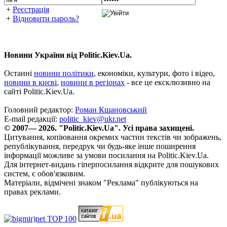
+
Реєстрація
+
Відновити пароль?
Новини України від Politic.Kiev.Ua.
Останні
новини політики
, економіки, культури, фото і відео,
новини в києві
,
новини в регіонах
- все це ексклюзивно на
сайті Politic.Kiev.Ua.
Головний редактор:
Роман Кшановський
E-mail редакції:
politic_kiev@ukr.net
© 2007— 2026. "Politic.Kiev.Ua". Усі права захищені.
Цитування, копіювання окремих частин текстів чи зображень,
републікування, передрук чи будь-яке інше поширення
інформації можливе за умови посилання на Politic.Kiev.Ua.
Для інтернет-видань гіперпосилання відкрите для пошукових
систем, є обов'язковим.
Матеріали, відмічені знаком "Реклама" публікуються на
правах реклами.