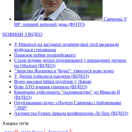
Савченко У
ВР: перший робочий день (ФОТО)
НОВИНИ З ВІДЕО
У Нікополі на засіданні позачергової сесії міськради
відбулася стрілянина
Парасюк побив поліцейського
Стали відомо деталі підозрюваної у викраденні дитини
на Оболоні (ВІДЕО)
"Звірства Яценюка в Чечні": з'явилося нове відео
У Дніпрі побилися нардепи (ВІДЕО)
Відео масової бійки підлітків у Львові
Воїн АТО вдарив генерала (ВІДЕО)
Кримчани здійснюють "паломництво" до Миколи ІІ
(ВІДЕО)
Опубліковано відео з Надією Савченко і бойовиками
"ДНР"
Активістка Femen зірвала конференцію Ле Пен (ВІДЕО)
Хмарка тегів
64
1
97