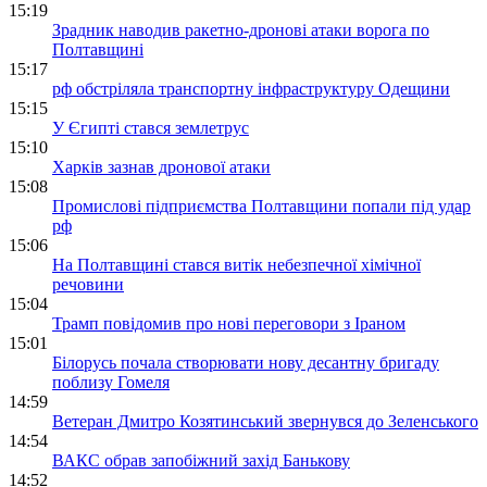
15:19
Зрадник наводив ракетно-дронові атаки ворога по
Полтавщині
15:17
рф обстріляла транспортну інфраструктуру Одещини
15:15
У Єгипті стався землетрус
15:10
Харків зазнав дронової атаки
15:08
Промислові підприємства Полтавщини попали під удар
рф
15:06
На Полтавщині стався витік небезпечної хімічної
речовини
15:04
Трамп повідомив про нові переговори з Іраном
15:01
Білорусь почала створювати нову десантну бригаду
поблизу Гомеля
14:59
Ветеран Дмитро Козятинський звернувся до Зеленського
14:54
ВАКС обрав запобіжний захід Банькову
14:52