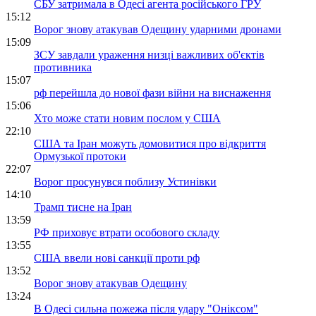
СБУ затримала в Одесі агента російського ГРУ
15:12
Ворог знову атакував Одещину ударними дронами
15:09
ЗСУ завдали ураження низці важливих об'єктів
противника
15:07
рф перейшла до нової фази війни на виснаження
15:06
Хто може стати новим послом у США
22:10
США та Іран можуть домовитися про відкриття
Ормузької протоки
22:07
Ворог просунувся поблизу Устинівки
14:10
Трамп тисне на Іран
13:59
РФ приховує втрати особового складу
13:55
США ввели нові санкції проти рф
13:52
Ворог знову атакував Одещину
13:24
В Одесі сильна пожежа після удару "Оніксом"