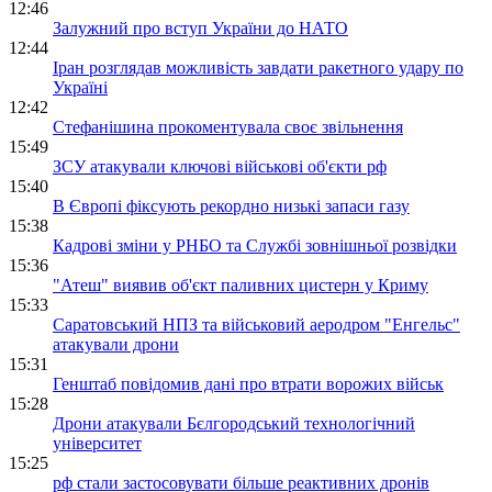
12:46
Залужний про вступ України до НАТО
12:44
Іран розглядав можливість завдати ракетного удару по
Україні
12:42
Стефанішина прокоментувала своє звільнення
15:49
ЗСУ атакували ключові військові об'єкти рф
15:40
В Європі фіксують рекордно низькі запаси газу
15:38
Кадрові зміни у РНБО та Службі зовнішньої розвідки
15:36
"Атеш" виявив об'єкт паливних цистерн у Криму
15:33
Саратовський НПЗ та військовий аеродром "Енгельс"
атакували дрони
15:31
Генштаб повідомив дані про втрати ворожих військ
15:28
Дрони атакували Бєлгородський технологічний
університет
15:25
рф стали застосовувати більше реактивних дронів