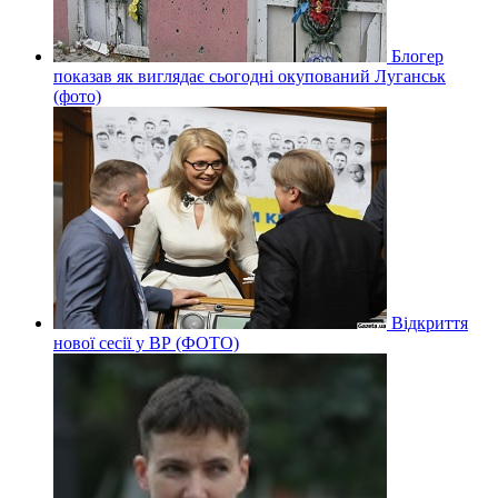
Блогер
показав як виглядає сьогодні окупований Луганськ
(фото)
Відкриття
нової сесії у ВР (ФОТО)