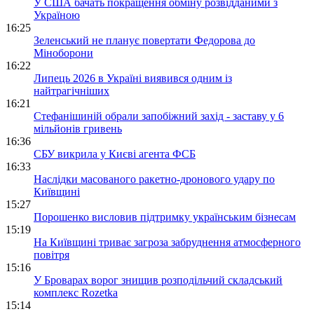
У США бачать покращення обміну розвідданими з
Україною
16:25
Зеленський не планує повертати Федорова до
Міноборони
16:22
Липець 2026 в Україні виявився одним із
найтрагічніших
16:21
Стефанішиній обрали запобіжний захід - заставу у 6
мільйонів гривень
16:36
СБУ викрила у Києві агента ФСБ
16:33
Наслідки масованого ракетно-дронового удару по
Київщині
15:27
Порошенко висловив підтримку українським бізнесам
15:19
На Київщині триває загроза забруднення атмосферного
повітря
15:16
У Броварах ворог знищив розподільчий складський
комплекс Rozetka
15:14