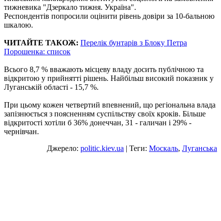
тижневика "Дзеркало тижня. Україна".
Респондентів попросили оцінити рівень довіри за 10-бальною
шкалою.
ЧИТАЙТЕ ТАКОЖ:
Перелік бунтарів з Блоку Петра
Порошенка: список
Всього 8,7 % вважають місцеву владу досить публічною та
відкритою у прийнятті рішень. Найбільш високий показник у
Луганській області - 15,7 %.
При цьому кожен четвертий впевнений, що регіональна влада
запізнюється з поясненням суспільству своїх кроків. Більше
відкритості хотіли б 36% донеччан, 31 - галичан і 29% -
чернівчан.
Джерело:
politic.kiev.ua
| Теги:
Москаль
,
Луганська