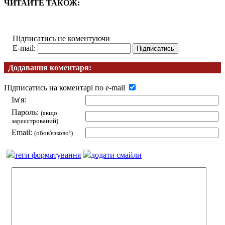
ЧИТАЙТЕ ТАКОЖ:
Підписатись не коментуючи
E-mail:
Додавання коментаря:
Підписатись на коментарі по e-mail
Ім'я:
Пароль:
(якщо
зареєстрований)
Email:
(обов'язково!)
теги форматування
додати смайли