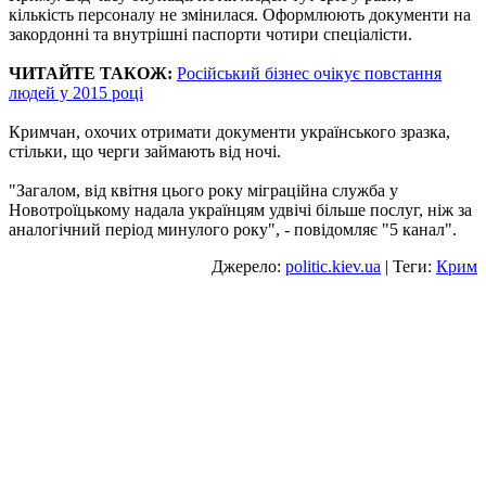
кількість персоналу не змінилася. Оформлюють документи на
закордонні та внутрішні паспорти чотири спеціалісти.
ЧИТАЙТЕ ТАКОЖ:
Російський бізнес очікує повстання
людей у 2015 році
Кримчан, охочих отримати документи українського зразка,
стільки, що черги займають від ночі.
"Загалом, від квітня цього року міграційна служба у
Новотроїцькому надала українцям удвічі більше послуг, ніж за
аналогічний період минулого року", - повідомляє "5 канал".
Джерело:
politic.kiev.ua
| Теги:
Крим