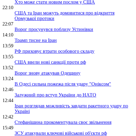
Хто може стати новим послом у США
22:10
США та Іран можуть домовитися про відкриття
Ормузької протоки
22:07
Ворог просунувся поблизу Устинівки
14:10
Трамп тисне на Іран
13:59
РФ приховує втрати особового складу
13:55
США ввели нові санкції проти рф
13:52
Ворог знову атакував Одещину
13:24
В Одесі сильна пожежа після удару "Оніксом"
12:46
Залужний про вступ України до НАТО
12:44
Іран розглядав можливість завдати ракетного удару по
Україні
12:42
Стефанішина прокоментувала своє звільнення
15:49
ЗСУ атакували ключові військові об'єкти рф