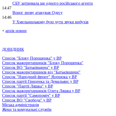
СБУ затримала ще одного російського агента
14:47
Ворог знову атакував Одесу
14:46
У Хмельницькому було чути звуки вибухів
+
архів новин
ДОВІДНИК
Список "Блоку Порошенка" у ВР
Список мажоритарщиків "Блоку Порошенка"
Список ВО "Батьківщина" у ВР
Список мажоритарщиків від "Батьківщини"
Список "Народний фронт" Яценюка у ВР
Список партії Гриценка та Демальянс у ВР
Список "Партії Ляшка" у ВР
Список мажоритарщиків Олега Ляшка у ВР
Список партії "Самопоміч" у ВР
Список ВО "Свобода" у ВР
Міська адміністрація
Жеки та комунальні служби