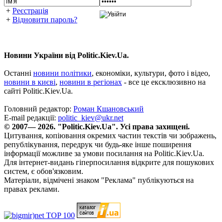
+
Реєстрація
+
Відновити пароль?
Новини України від Politic.Kiev.Ua.
Останні
новини політики
, економіки, культури, фото і відео,
новини в києві
,
новини в регіонах
- все це ексклюзивно на
сайті Politic.Kiev.Ua.
Головний редактор:
Роман Кшановський
E-mail редакції:
politic_kiev@ukr.net
© 2007— 2026. "Politic.Kiev.Ua". Усі права захищені.
Цитування, копіювання окремих частин текстів чи зображень,
републікування, передрук чи будь-яке інше поширення
інформації можливе за умови посилання на Politic.Kiev.Ua.
Для інтернет-видань гіперпосилання відкрите для пошукових
систем, є обов'язковим.
Матеріали, відмічені знаком "Реклама" публікуються на
правах реклами.