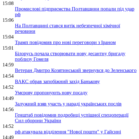
15:08
Промислові підприємства Полтавщини попали під удар
рф
15:06
На Полтавщині стався витік небезпечної хімічної
речовини
15:04
Трамп повідомив про нові переговори з Іраном
15:01
Білорусь почала створювати нову десантну бригаду
поблизу Гомеля
14:59
Ветеран Дмитро Козятинський звернувся до Зеленського
14:54
ВАКС обрав запобіжний захід Банькову
14:52
Умєрову пропонують нову посаду
14:49
Залужний взяв участь у нараді українських послів
14:56
Генштаб повідомив подробиці успішної спецоперації
Сил оборони України
14:52
рф атакувала відділення "Нової пошти" у Гайсині
14:49