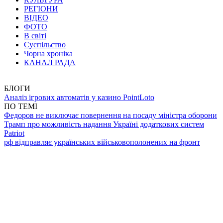
РЕГІОНИ
ВІДЕО
ФОТО
В світі
Суспільство
Чорна хроніка
КАНАЛ РАДА
БЛОГИ
Аналіз ігрових автоматів у казино PointLoto
ПО ТЕМІ
Федоров не виключає повернення на посаду міністра оборони
Трамп про можливість надання Україні додаткових систем
Patriot
рф відправляє українських військовополонених на фронт