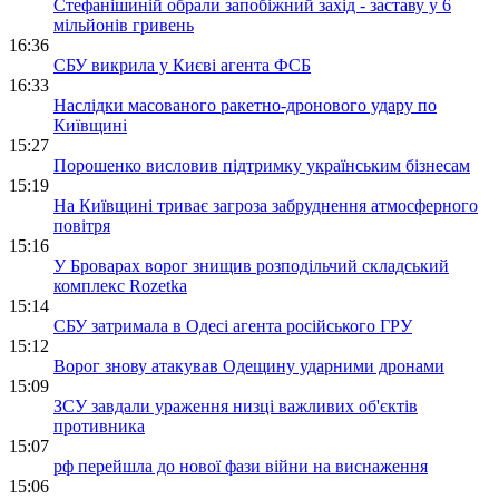
Стефанішиній обрали запобіжний захід - заставу у 6
мільйонів гривень
16:36
СБУ викрила у Києві агента ФСБ
16:33
Наслідки масованого ракетно-дронового удару по
Київщині
15:27
Порошенко висловив підтримку українським бізнесам
15:19
На Київщині триває загроза забруднення атмосферного
повітря
15:16
У Броварах ворог знищив розподільчий складський
комплекс Rozetka
15:14
СБУ затримала в Одесі агента російського ГРУ
15:12
Ворог знову атакував Одещину ударними дронами
15:09
ЗСУ завдали ураження низці важливих об'єктів
противника
15:07
рф перейшла до нової фази війни на виснаження
15:06