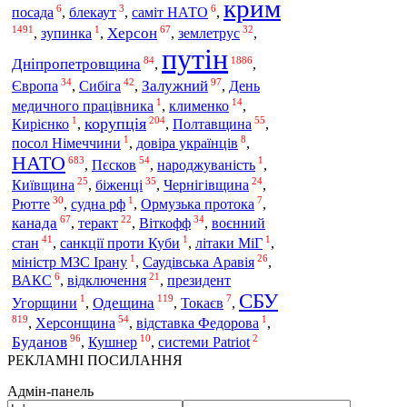
крим
6
3
6
посада
,
блекаут
,
саміт НАТО
,
1491
1
67
32
Херсон
землетрус
,
зупинка
,
,
,
путін
84
1886
Дніпропетровщина
,
,
34
42
97
Європа
Сибіга
Залужний
,
,
,
День
1
14
медичного працівника
,
клименко
,
1
204
55
корупція
Полтавщина
Кирієнко
,
,
,
1
8
посол Німеччини
,
довіра українців
,
НАТО
683
54
1
Пєсков
,
,
народжуваність
,
25
35
24
біженці
Київщина
,
,
Чернігівщина
,
30
1
7
Рютте
,
судна рф
,
Ормузька протока
,
67
22
34
канада
Віткофф
воєнний
,
теракт
,
,
41
1
1
стан
,
санкції проти Куби
,
літаки МіГ
,
1
26
міністр МЗС Ірану
,
Саудівська Аравія
,
6
21
ВАКС
,
відключення
,
президент
СБУ
1
119
7
Одещина
Угорщини
,
,
Токаєв
,
819
54
1
Херсонщина
,
,
відставка Федорова
,
96
10
2
Буданов
,
Кушнер
,
системи Patriot
РЕКЛАМНІ ПОСИЛАННЯ
Адмін-панель