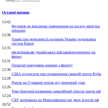
Останні новини
12:42
Федоров не виключає повернення на посаду міністра
оборони
12:38
Трамп про можливість надання Україні додаткових
систем Patriot
12:35
рф відправляє українських військовополонених на
фронт
12:31
Генштаб повідомив новини з фронту
12:30
США оголосили про розширення санкцій проти Куби
12:28
Ринок на Сумщині попав під дроновий удар
12:26
Уряд Британії розширив санкційний список проти рф
12:24
СБУ затримали на Миколаївщині ще двох агентів рф
16:52