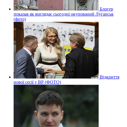
Блогер
показав як виглядає сьогодні окупований Луганськ
(фото)
Відкриття
нової сесії у ВР (ФОТО)