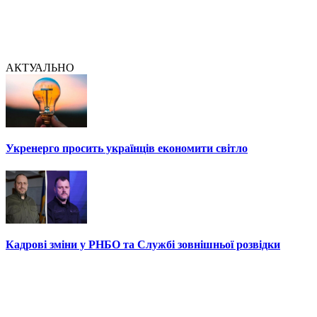
АКТУАЛЬНО
Укренерго просить українців економити світло
Кадрові зміни у РНБО та Службі зовнішньої розвідки