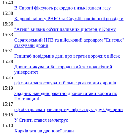
15:40
В Європі фіксують рекордно низькі запаси газу
15:38
Кадрові зміни у РНБО та Службі зовнішньої розвідки
15:36
"Атеш" виявив об'єкт паливних цистерн у Криму
15:33
Саратовський НПЗ та військовий аеродром "Енгельс"
атакували дрони
15:31
Генштаб повідомив дані про втрати ворожих військ
15:28
Дрони атакували Бєлгородський технологічний
університет
15:25
рф стали застосовувати більше реактивних дронів
15:19
Зрадник наводив ракетно-дронові атаки ворога по
Полтавщині
15:17
рф обстріляла транспортну інфраструктуру Одещини
15:15
У Єгипті стався землетрус
15:10
Харків зазнав дронової атаки