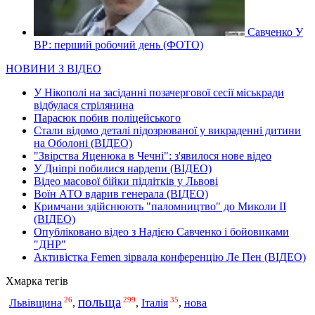
Савченко У
ВР: перший робочий день (ФОТО)
НОВИНИ З ВІДЕО
У Нікополі на засіданні позачергової сесії міськради
відбулася стрілянина
Парасюк побив поліцейського
Стали відомо деталі підозрюваної у викраденні дитини
на Оболоні (ВІДЕО)
"Звірства Яценюка в Чечні": з'явилося нове відео
У Дніпрі побилися нардепи (ВІДЕО)
Відео масової бійки підлітків у Львові
Воїн АТО вдарив генерала (ВІДЕО)
Кримчани здійснюють "паломництво" до Миколи ІІ
(ВІДЕО)
Опубліковано відео з Надією Савченко і бойовиками
"ДНР"
Активістка Femen зірвала конференцію Ле Пен (ВІДЕО)
Хмарка тегів
польща
26
299
35
Італія
Львівщина
,
,
,
нова