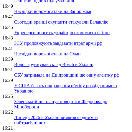
Генштаб підбив підсумки дня
16:49
Наслідки ворожої атаки на Запоріжжя
16:47
Сьогодні вранці окупанти атакували Балаклію
16:45
Укренерго просить українців економити світло
16:43
ЗСУ продовжують завдавати втрат армії рф
16:41
Наслідки ворожої атаки на Суми
16:39
Ворог зруйнував склад Bosch в Україні
16:31
СБУ затримала на Дніпровщині ще одну агентку рф
16:29
У США бачать покращення обміну розвідданими з
Україною
16:25
Зеленський не планує повертати Федорова до
Міноборони
16:22
Липець 2026 в Україні виявився одним із
найтрагічніших
16:21