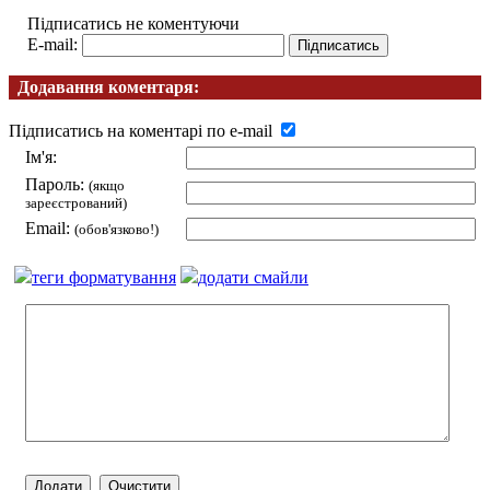
Підписатись не коментуючи
E-mail:
Додавання коментаря:
Підписатись на коментарі по e-mail
Ім'я:
Пароль:
(якщо
зареєстрований)
Email:
(обов'язково!)
теги форматування
додати смайли