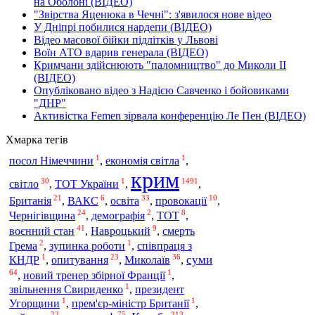
на Оболоні (ВІДЕО)
"Звірства Яценюка в Чечні": з'явилося нове відео
У Дніпрі побилися нардепи (ВІДЕО)
Відео масової бійки підлітків у Львові
Воїн АТО вдарив генерала (ВІДЕО)
Кримчани здійснюють "паломництво" до Миколи ІІ
(ВІДЕО)
Опубліковано відео з Надією Савченко і бойовиками
"ДНР"
Активістка Femen зірвала конференцію Ле Пен (ВІДЕО)
Хмарка тегів
1
1
посол Німеччини
,
економія світла
,
крим
30
1
1491
світло
,
ТОТ України
,
,
21
6
33
10
освіта
Британія
,
ВАКС
,
,
провокації
,
24
2
8
Чернігівщина
,
демографія
,
ТОТ
,
41
9
воєнний стан
,
Навроцький
,
смерть
2
1
Грема
,
зупинка роботи
,
співпраця з
1
23
36
опитування
Миколаїв
суми
КНДР
,
,
,
64
1
,
новий тренер збірної Франції
,
1
звільнення Свириденко
,
президент
1
1
Угорщини
,
прем'єр-міністр Британії
,
22
75
213