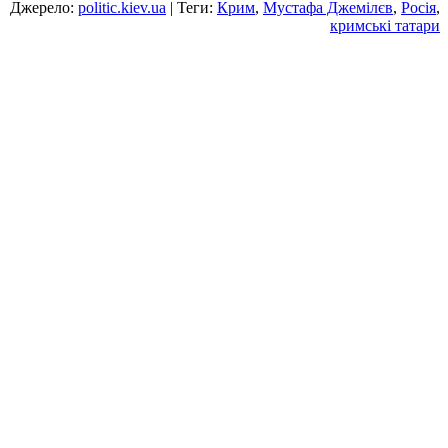
Джерело:
politic.kiev.ua
| Теги:
Крим
,
Мустафа Джемілєв
,
Росія
,
кримські татари