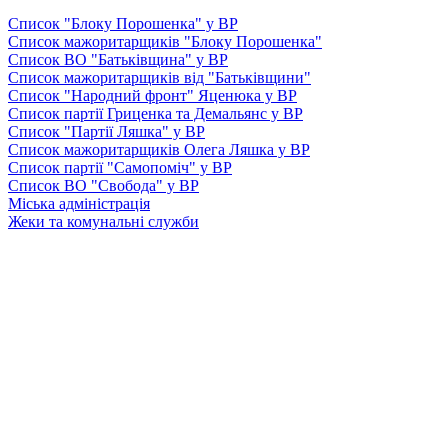
Список "Блоку Порошенка" у ВР
Список мажоритарщиків "Блоку Порошенка"
Список ВО "Батьківщина" у ВР
Список мажоритарщиків від "Батьківщини"
Список "Народний фронт" Яценюка у ВР
Список партії Гриценка та Демальянс у ВР
Список "Партії Ляшка" у ВР
Список мажоритарщиків Олега Ляшка у ВР
Список партії "Самопоміч" у ВР
Список ВО "Свобода" у ВР
Міська адміністрація
Жеки та комунальні служби