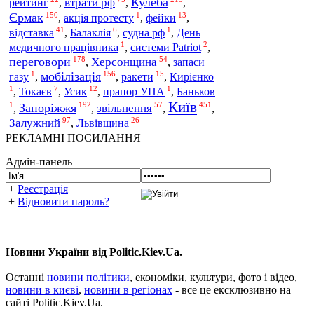
Кулеба
втрати рф
рейтинг
,
,
,
150
1
13
Єрмак
,
акція протесту
,
фейки
,
41
6
1
відставка
,
Балаклія
,
судна рф
,
День
1
2
медичного працівника
,
системи Patriot
,
178
54
переговори
Херсонщина
,
,
запаси
1
156
15
мобілізація
газу
,
,
ракети
,
Кирієнко
1
7
12
1
,
Токаєв
,
Усик
,
прапор УПА
,
Баньков
Київ
1
192
57
451
Запоріжжя
звільнення
,
,
,
,
97
26
Залужний
Львівщина
,
РЕКЛАМНІ ПОСИЛАННЯ
Адмін-панель
+
Реєстрація
+
Відновити пароль?
Новини України від Politic.Kiev.Ua.
Останні
новини політики
, економіки, культури, фото і відео,
новини в києві
,
новини в регіонах
- все це ексклюзивно на
сайті Politic.Kiev.Ua.