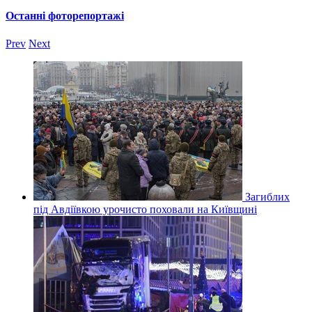
Останні фоторепортажі
Prev
Next
Загиблих
під Авдіївкою урочисто поховали на Київщині