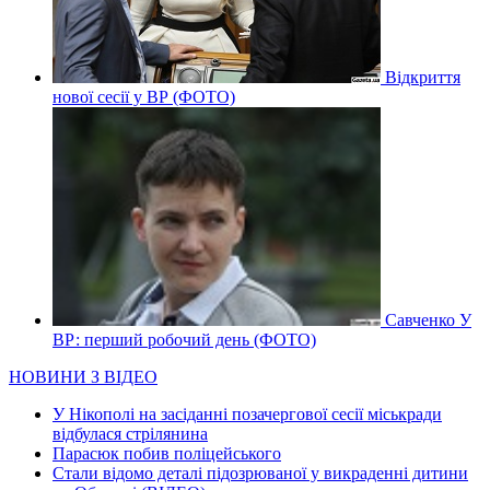
Відкриття
нової сесії у ВР (ФОТО)
Савченко У
ВР: перший робочий день (ФОТО)
НОВИНИ З ВІДЕО
У Нікополі на засіданні позачергової сесії міськради
відбулася стрілянина
Парасюк побив поліцейського
Стали відомо деталі підозрюваної у викраденні дитини