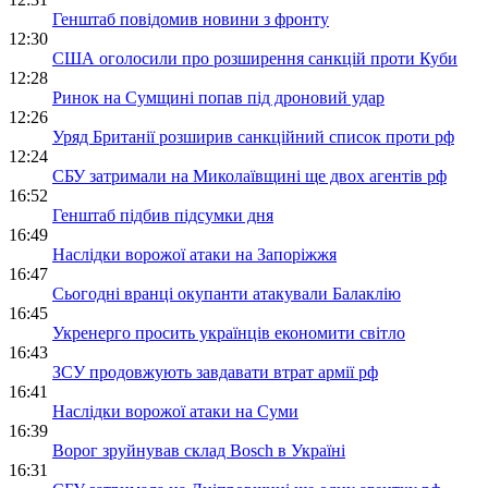
Генштаб повідомив новини з фронту
12:30
США оголосили про розширення санкцій проти Куби
12:28
Ринок на Сумщині попав під дроновий удар
12:26
Уряд Британії розширив санкційний список проти рф
12:24
СБУ затримали на Миколаївщині ще двох агентів рф
16:52
Генштаб підбив підсумки дня
16:49
Наслідки ворожої атаки на Запоріжжя
16:47
Сьогодні вранці окупанти атакували Балаклію
16:45
Укренерго просить українців економити світло
16:43
ЗСУ продовжують завдавати втрат армії рф
16:41
Наслідки ворожої атаки на Суми
16:39
Ворог зруйнував склад Bosch в Україні
16:31