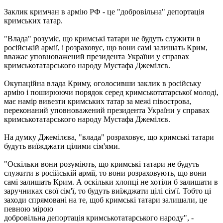
Заклик кримчан в армію РФ - це "добровільна" депортація
кримських татар.
"Влада" розуміє, що кримські татари не будуть служити в
російській армії, і розраховує, що вони самі залишать Крим,
вважає уповноважений президента України у справах
кримськотатарського народу Мустафа Джемілєв.
Окупаційна влада Криму, оголосивши заклик в російську
армію і поширюючи порядок серед кримськотатарської молоді,
має намір вивезти кримських татар за межі півострова,
переконаний уповноважений президента України у справах
кримськотатарського народу Мустафа Джемілєв.
На думку Джемілєва, "влада" розраховує, що кримські татари
будуть виїжджати цілими сім'ями.
"Оскільки вони розуміють, що кримські татари не будуть
служити в російській армії, то вони розраховують, що вони
самі залишать Крим. А оскільки хлопці не хотіли б залишати в
заручниках свої сім'ї, то будуть виїжджати цілі сім'ї. Тобто ці
заходи спрямовані на те, щоб кримські татари залишали, це
певною мірою
добровільна депортація кримськотатарського народу", -