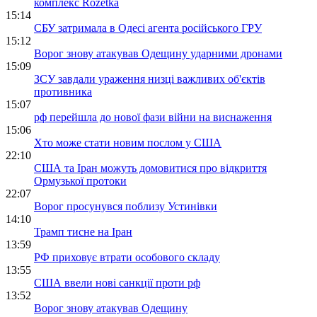
комплекс Rozetka
15:14
СБУ затримала в Одесі агента російського ГРУ
15:12
Ворог знову атакував Одещину ударними дронами
15:09
ЗСУ завдали ураження низці важливих об'єктів
противника
15:07
рф перейшла до нової фази війни на виснаження
15:06
Хто може стати новим послом у США
22:10
США та Іран можуть домовитися про відкриття
Ормузької протоки
22:07
Ворог просунувся поблизу Устинівки
14:10
Трамп тисне на Іран
13:59
РФ приховує втрати особового складу
13:55
США ввели нові санкції проти рф
13:52
Ворог знову атакував Одещину