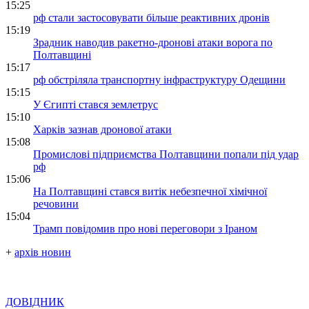
15:25
рф стали застосовувати більше реактивних дронів
15:19
Зрадник наводив ракетно-дронові атаки ворога по
Полтавщині
15:17
рф обстріляла транспортну інфраструктуру Одещини
15:15
У Єгипті стався землетрус
15:10
Харків зазнав дронової атаки
15:08
Промислові підприємства Полтавщини попали під удар
рф
15:06
На Полтавщині стався витік небезпечної хімічної
речовини
15:04
Трамп повідомив про нові переговори з Іраном
+
архів новин
ДОВІДНИК