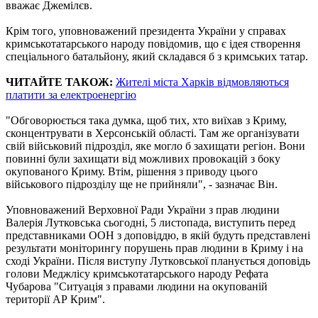
вважає Джемілєв.
Крім того, уповноважений президента України у справах
кримськотатарського народу повідомив, що є ідея створення
спеціального батальйону, який складався б з кримських татар.
ЧИТАЙТЕ ТАКОЖ:
Жителі міста Харків відмовляються
платити за електроенергію
"Обговорюється така думка, щоб тих, хто виїхав з Криму,
сконцентрувати в Херсонській області. Там же організувати
свій військовий підрозділ, яке могло б захищати регіон. Вони
повинні були захищати від можливих провокацій з боку
окупованого Криму. Втім, рішення з приводу цього
військового підрозділу ще не прийняли", - зазначає Він.
Уповноважений Верховної Ради України з прав людини
Валерія Лутковська сьогодні, 5 листопада, виступить перед
представниками ООН з доповіддю, в якій будуть представлені
результати моніторингу порушень прав людини в Криму і на
сході України. Після виступу Лутковської планується доповідь
голови Меджлісу кримськотатарського народу Рефата
Чубарова "Ситуація з правами людини на окупованій
території АР Крим".