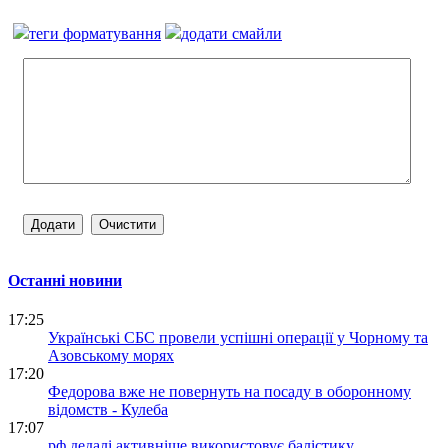
теги форматування
додати смайли
Останні новини
17:25
Українські СБС провели успішні операції у Чорному та
Азовському морях
17:20
Федорова вже не повернуть на посаду в оборонному
відомств - Кулеба
17:07
рф дедалі активніше використовує балістику