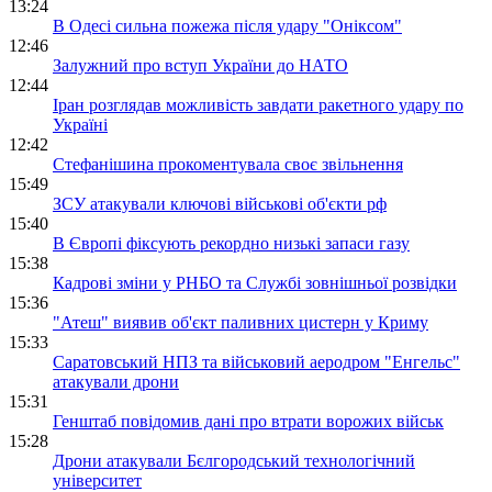
13:24
В Одесі сильна пожежа після удару "Оніксом"
12:46
Залужний про вступ України до НАТО
12:44
Іран розглядав можливість завдати ракетного удару по
Україні
12:42
Стефанішина прокоментувала своє звільнення
15:49
ЗСУ атакували ключові військові об'єкти рф
15:40
В Європі фіксують рекордно низькі запаси газу
15:38
Кадрові зміни у РНБО та Службі зовнішньої розвідки
15:36
"Атеш" виявив об'єкт паливних цистерн у Криму
15:33
Саратовський НПЗ та військовий аеродром "Енгельс"
атакували дрони
15:31
Генштаб повідомив дані про втрати ворожих військ
15:28
Дрони атакували Бєлгородський технологічний
університет