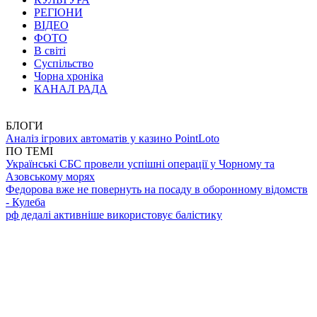
РЕГІОНИ
ВІДЕО
ФОТО
В світі
Суспільство
Чорна хроніка
КАНАЛ РАДА
БЛОГИ
Аналіз ігрових автоматів у казино PointLoto
ПО ТЕМІ
Українські СБС провели успішні операції у Чорному та
Азовському морях
Федорова вже не повернуть на посаду в оборонному відомств
- Кулеба
рф дедалі активніше використовує балістику