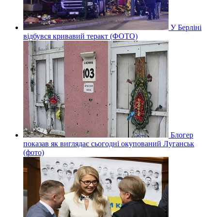
У Берліні
відбувся кривавий теракт (ФОТО)
Блогер
показав як виглядає сьогодні окупований Луганськ
(фото)