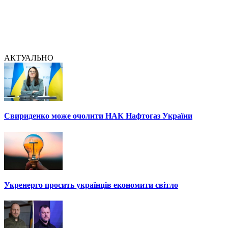
АКТУАЛЬНО
Свириденко може очолити НАК Нафтогаз України
Укренерго просить українців економити світло