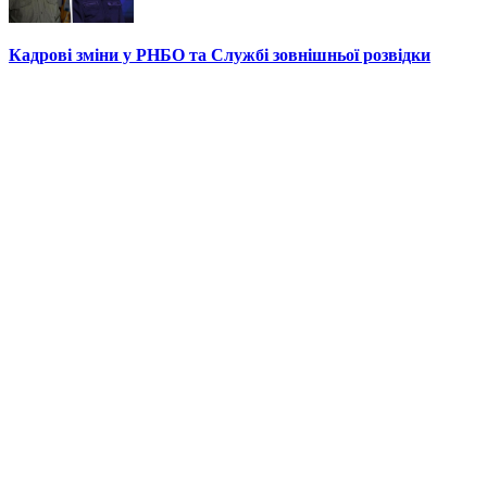
Кадрові зміни у РНБО та Службі зовнішньої розвідки