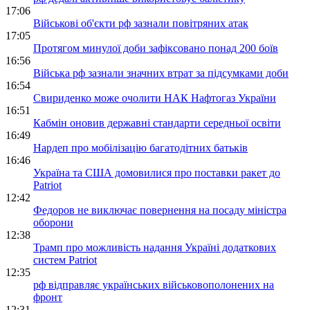
17:06
Військові об'єкти рф зазнали повітряних атак
17:05
Протягом минулої доби зафіксовано понад 200 боїв
16:56
Війська рф зазнали значних втрат за підсумками доби
16:54
Свириденко може очолити НАК Нафтогаз України
16:51
Кабмін оновив державні стандарти середньої освіти
16:49
Нардеп про мобілізацію багатодітних батьків
16:46
Україна та США домовилися про поставки ракет до
Patriot
12:42
Федоров не виключає повернення на посаду міністра
оборони
12:38
Трамп про можливість надання Україні додаткових
систем Patriot
12:35
рф відправляє українських військовополонених на
фронт
12:31