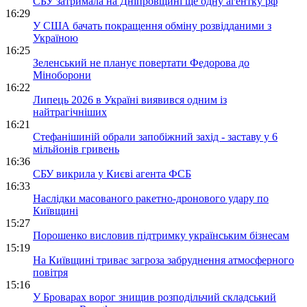
СБУ затримала на Дніпровщині ще одну агентку рф
16:29
У США бачать покращення обміну розвідданими з
Україною
16:25
Зеленський не планує повертати Федорова до
Міноборони
16:22
Липець 2026 в Україні виявився одним із
найтрагічніших
16:21
Стефанішиній обрали запобіжний захід - заставу у 6
мільйонів гривень
16:36
СБУ викрила у Києві агента ФСБ
16:33
Наслідки масованого ракетно-дронового удару по
Київщині
15:27
Порошенко висловив підтримку українським бізнесам
15:19
На Київщині триває загроза забруднення атмосферного
повітря
15:16
У Броварах ворог знищив розподільчий складський