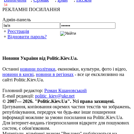
54
РЕКЛАМНІ ПОСИЛАННЯ
Адмін-панель
+
Реєстрація
+
Відновити пароль?
Новини України від Politic.Kiev.Ua.
Останні
новини політики
, економіки, культури, фото і відео,
новини в києві
,
новини в регіонах
- все це ексклюзивно на
сайті Politic.Kiev.Ua.
Головний редактор:
Роман Кшановський
E-mail редакції:
politic_kiev@ukr.net
© 2007— 2026. "Politic.Kiev.Ua". Усі права захищені.
Цитування, копіювання окремих частин текстів чи зображень,
републікування, передрук чи будь-яке інше поширення
інформації можливе за умови посилання на Politic.Kiev.Ua.
Для інтернет-видань гіперпосилання відкрите для пошукових
систем, є обов'язковим.
Матеріали, відмічені знаком "Реклама" публікуються на