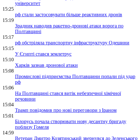
університет
15:25
рф стали застосовувати більше реактивних дронів
15:19
Зрадник наводив ракетно-дронові атаки ворога по
Полтавщині
15:17
рф обстріляла транспортну інфраструктуру Одещини
15:15
У Єгипті стався землетрус
15:10
Харків зазнав дронової атаки
15:08
Промислові підприємства Полтавщини попали під удар
рф
15:06
На Полтавщині стався витік небезпечної хімічної
речовини
15:04
Трамп повідомив про нові переговори з Іраном
15:01
Білорусь почала створювати нову десантну бригаду
поблизу Гомеля
14:59
Ветеран Дмитро Козятинський звернувся до Зеленського