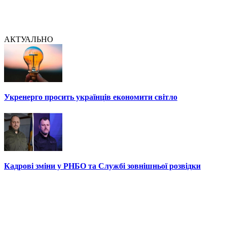
АКТУАЛЬНО
Укренерго просить українців економити світло
Кадрові зміни у РНБО та Службі зовнішньої розвідки