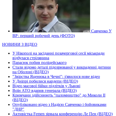
Савченко У
ВР: перший робочий день (ФОТО)
НОВИНИ З ВІДЕО
У Нікополі на засіданні позачергової сесії міськради
відбулася стрілянина
Парасюк побив поліцейського
Стали відомо деталі підозрюваної у викраденні дитини
на Оболоні (ВІДЕО)
"Звірства Яценюка в Чечні": з'явилося нове відео
У Дніпрі побилися нардепи (ВІДЕО)
Відео масової бійки підлітків у Львові
Воїн АТО вдарив генерала (ВІДЕО)
Кримчани здійснюють "паломництво" до Миколи ІІ
(ВІДЕО)
Опубліковано відео з Надією Савченко і бойовиками
"ДНР"
Активістка Femen зірвала конференцію Ле Пен (ВІДЕО)