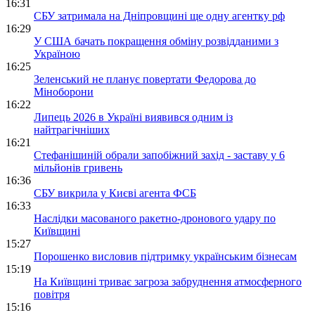
16:31
СБУ затримала на Дніпровщині ще одну агентку рф
16:29
У США бачать покращення обміну розвідданими з
Україною
16:25
Зеленський не планує повертати Федорова до
Міноборони
16:22
Липець 2026 в Україні виявився одним із
найтрагічніших
16:21
Стефанішиній обрали запобіжний захід - заставу у 6
мільйонів гривень
16:36
СБУ викрила у Києві агента ФСБ
16:33
Наслідки масованого ракетно-дронового удару по
Київщині
15:27
Порошенко висловив підтримку українським бізнесам
15:19
На Київщині триває загроза забруднення атмосферного
повітря
15:16