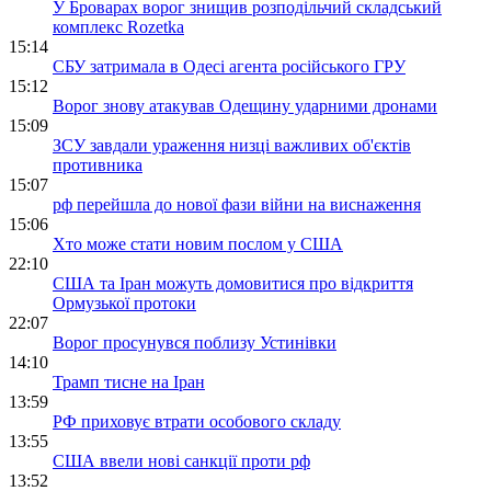
У Броварах ворог знищив розподільчий складський
комплекс Rozetka
15:14
СБУ затримала в Одесі агента російського ГРУ
15:12
Ворог знову атакував Одещину ударними дронами
15:09
ЗСУ завдали ураження низці важливих об'єктів
противника
15:07
рф перейшла до нової фази війни на виснаження
15:06
Хто може стати новим послом у США
22:10
США та Іран можуть домовитися про відкриття
Ормузької протоки
22:07
Ворог просунувся поблизу Устинівки
14:10
Трамп тисне на Іран
13:59
РФ приховує втрати особового складу
13:55
США ввели нові санкції проти рф
13:52