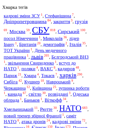
Хмарка тегів
1
7
кадрові зміни ЗСУ
,
Стефанішина
,
84
3
Дніпропетровщина
грузія
,
закриття
,
СБУ
69
59
818
100
Сирський
Москва
,
,
,
,
1
36
Миколаїв
посол Німеччини
,
,
лідер
1
20
2
35
Британія
Італія
Ірану
,
,
демографія
,
,
1
ТОТ України
,
День медичного
львів
1
205
працівника
,
,
Бєлгродський ВНЗ
1
1
,
звільнення Свириденко
,
вступ до
1
4
6
48
кадиров
НАТО
,
поляки
,
ВАКС
,
,
харків
21
4
7
290
Париж
,
Хмара
,
Токаєв
,
,
42
10
9
Сибіга
,
Кушнер
,
Навроцький
,
12
25
Київщина
Черкащина
,
,
зупинка роботи
1
67
30
3
канада
світло
,
,
,
розвіддані
,
Одеська
1
1
34
Віткофф
облрада
,
Баньков
,
,
НАТО
11
30
683
Рютте
Хмельницький
,
,
,
1
новий тренер збірної Франції
,
саміт
6
24
72
кадрові зміни
атака дронів
НАТО
,
,
,
Єрмак
Іран
16
150
173
Вінничина
Пєсков
,
,
,