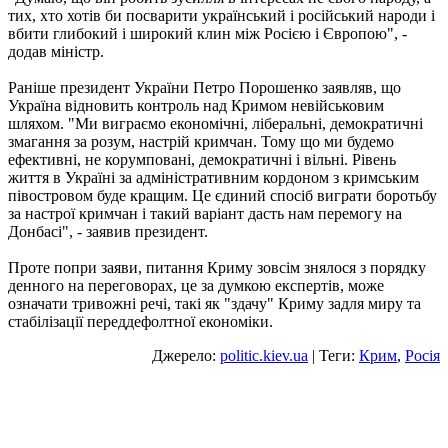
тих, хто хотів би посварити український і російський народи і
вбити глибокий і широкий клин між Росією і Європою", -
додав міністр.
Раніше президент України Петро Порошенко заявляв, що
Україна відновить контроль над Кримом невійськовим
шляхом. "Ми виграємо економічні, ліберальні, демократичні
змагання за розум, настрій кримчан. Тому що ми будемо
ефективні, не корумповані, демократичні і вільні. Рівень
життя в Україні за адміністративним кордоном з кримським
півостровом буде кращим. Це єдиний спосіб виграти боротьбу
за настрої кримчан і такий варіант дасть нам перемогу на
Донбасі", - заявив президент.
Проте попри заяви, питання Криму зовсім знялося з порядку
денного на переговорах, це за думкою експертів, може
означати тривожні речі, такі як "здачу" Криму задля миру та
стабілізації переддефолтної економіки.
Джерело:
politic.kiev.ua
| Теги:
Крим
,
Росія