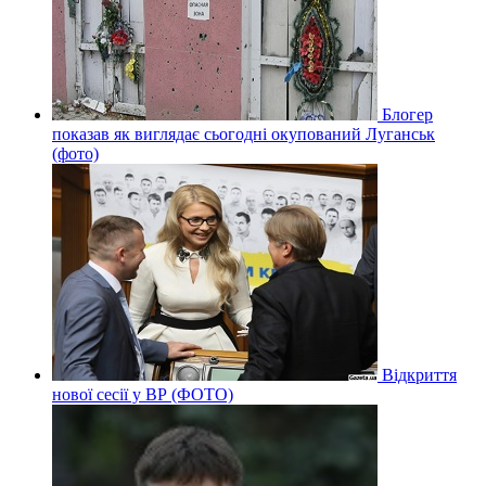
Блогер
показав як виглядає сьогодні окупований Луганськ
(фото)
Відкриття
нової сесії у ВР (ФОТО)