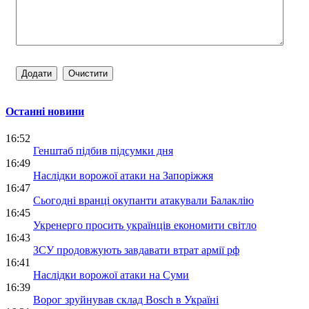
Останні новини
16:52
Генштаб підбив підсумки дня
16:49
Наслідки ворожої атаки на Запоріжжя
16:47
Сьогодні вранці окупанти атакували Балаклію
16:45
Укренерго просить українців економити світло
16:43
ЗСУ продовжують завдавати втрат армії рф
16:41
Наслідки ворожої атаки на Суми
16:39
Ворог зруйнував склад Bosch в Україні