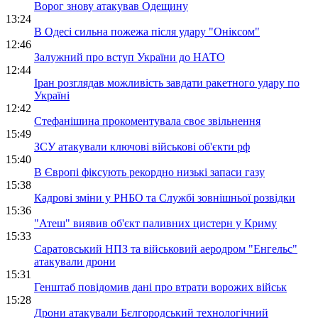
Ворог знову атакував Одещину
13:24
В Одесі сильна пожежа після удару "Оніксом"
12:46
Залужний про вступ України до НАТО
12:44
Іран розглядав можливість завдати ракетного удару по
Україні
12:42
Стефанішина прокоментувала своє звільнення
15:49
ЗСУ атакували ключові військові об'єкти рф
15:40
В Європі фіксують рекордно низькі запаси газу
15:38
Кадрові зміни у РНБО та Службі зовнішньої розвідки
15:36
"Атеш" виявив об'єкт паливних цистерн у Криму
15:33
Саратовський НПЗ та військовий аеродром "Енгельс"
атакували дрони
15:31
Генштаб повідомив дані про втрати ворожих військ
15:28
Дрони атакували Бєлгородський технологічний