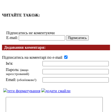
ЧИТАЙТЕ ТАКОЖ:
Підписатись не коментуючи
E-mail:
Додавання коментаря:
Підписатись на коментарі по e-mail
Ім'я:
Пароль:
(якщо
зареєстрований)
Email:
(обов'язково!)
теги форматування
додати смайли