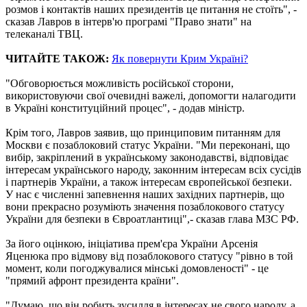
розмов і контактів наших президентів це питання не стоїть", -
сказав Лавров в інтерв'ю програмі "Право знати" на
телеканалі ТВЦ.
ЧИТАЙТЕ ТАКОЖ:
Як повернути Крим Україні?
"Обговорюється можливість російської сторони,
використовуючи свої очевидні важелі, допомогти налагодити
в Україні конституційний процес", - додав міністр.
Крім того, Лавров заявив, що принциповим питанням для
Москви є позаблоковий статус України. "Ми переконані, що
вибір, закріплений в українському законодавстві, відповідає
інтересам українського народу, законним інтересам всіх сусідів
і партнерів України, а також інтересам європейської безпеки.
У нас є численні запевнення наших західних партнерів, що
вони прекрасно розуміють значення позаблокового статусу
України для безпеки в Євроатлантиці",- сказав глава МЗС РФ.
За його оцінкою, ініціатива прем'єра України Арсенія
Яценюка про відмову від позаблокового статусу "рівно в той
момент, коли погоджувалися мінські домовленості" - це
"прямий афронт президента країни".
"Думаю, що він робить зусилля в інтересах не свого народу, а