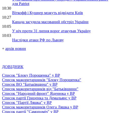
для Patriot
10:30
Віткофф і Кушнер можуть відвідати Київ
10:27
Канада засудила масований обстріл України
10:05
У ніч проти 31 липня ворог атакував Україну
10:03
Наслідки атаки РФ по Львову
+
архів новин
ДОВІДНИК
Список "Блоку Порошенка" у ВР
Список мажоритарщиків "Блоку Порошенка"
Список ВО "Батьківщина" у ВР
Список мажоритарщиків від "Батьківщини"
Список "Народний фронт" Яценюка у ВР
Список партії Гриценка та Демальянс у ВР
Список "Партії Ляшка" у ВР
Список мажоритарщиків Олега Ляшка у ВР
Список партії "Самопоміч" у ВР