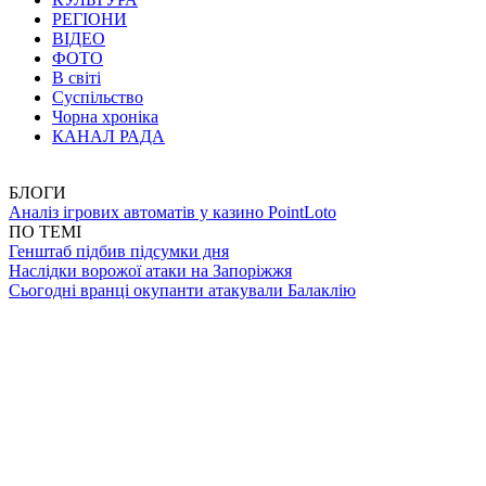
РЕГІОНИ
ВІДЕО
ФОТО
В світі
Суспільство
Чорна хроніка
КАНАЛ РАДА
БЛОГИ
Аналіз ігрових автоматів у казино PointLoto
ПО ТЕМІ
Генштаб підбив підсумки дня
Наслідки ворожої атаки на Запоріжжя
Сьогодні вранці окупанти атакували Балаклію