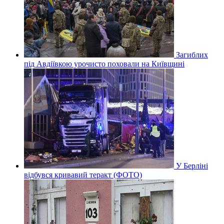
Загиблих
під Авдіївкою урочисто поховали на Київщині
У Берліні
відбувся кривавий теракт (ФОТО)