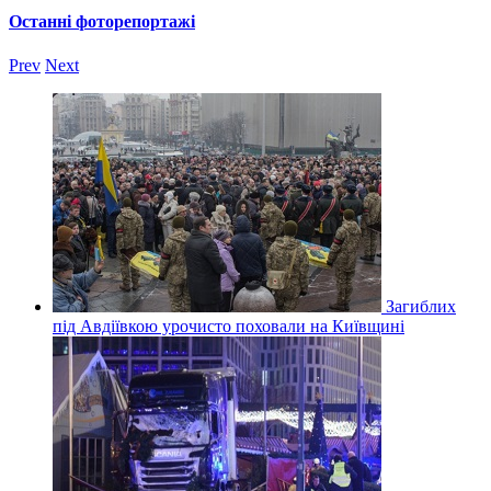
Останні фоторепортажі
Prev
Next
Загиблих
під Авдіївкою урочисто поховали на Київщині