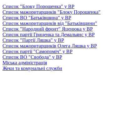
Список "Блоку Порошенка" у ВР
Список мажоритарщиків "Блоку Порошенка"
Список ВО "Батьківщина" у ВР
Список мажоритарщиків від "Батьківщини"
Список "Народний фронт" Яценюка у ВР
Список партії Гриценка та Демальянс у ВР
Список "Партії Ляшка" у ВР
Список мажоритарщиків Олега Ляшка у ВР
Список партії "Самопоміч" у ВР
Список ВО "Свобода" у ВР
Міська адміністрація
Жеки та комунальні служби