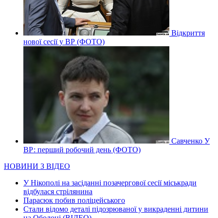
Відкриття
нової сесії у ВР (ФОТО)
Савченко У
ВР: перший робочий день (ФОТО)
НОВИНИ З ВІДЕО
У Нікополі на засіданні позачергової сесії міськради
відбулася стрілянина
Парасюк побив поліцейського
Стали відомо деталі підозрюваної у викраденні дитини
на Оболоні (ВІДЕО)