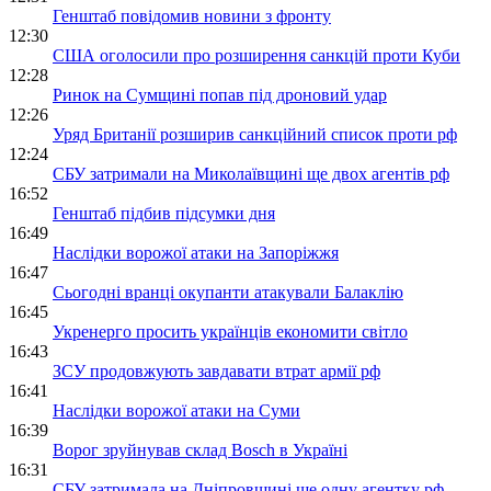
Генштаб повідомив новини з фронту
12:30
США оголосили про розширення санкцій проти Куби
12:28
Ринок на Сумщині попав під дроновий удар
12:26
Уряд Британії розширив санкційний список проти рф
12:24
СБУ затримали на Миколаївщині ще двох агентів рф
16:52
Генштаб підбив підсумки дня
16:49
Наслідки ворожої атаки на Запоріжжя
16:47
Сьогодні вранці окупанти атакували Балаклію
16:45
Укренерго просить українців економити світло
16:43
ЗСУ продовжують завдавати втрат армії рф
16:41
Наслідки ворожої атаки на Суми
16:39
Ворог зруйнував склад Bosch в Україні
16:31
СБУ затримала на Дніпровщині ще одну агентку рф