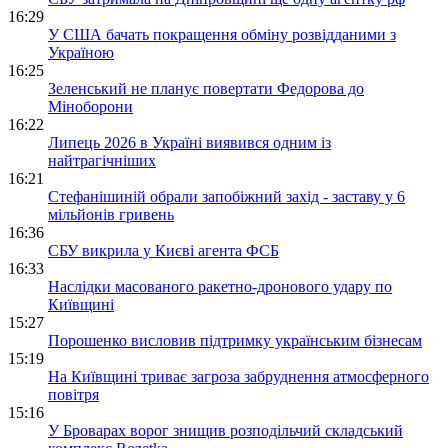
16:29
У США бачать покращення обміну розвідданими з
Україною
16:25
Зеленський не планує повертати Федорова до
Міноборони
16:22
Липець 2026 в Україні виявився одним із
найтрагічніших
16:21
Стефанішиній обрали запобіжний захід - заставу у 6
мільйонів гривень
16:36
СБУ викрила у Києві агента ФСБ
16:33
Наслідки масованого ракетно-дронового удару по
Київщині
15:27
Порошенко висловив підтримку українським бізнесам
15:19
На Київщині триває загроза забруднення атмосферного
повітря
15:16
У Броварах ворог знищив розподільчий складський