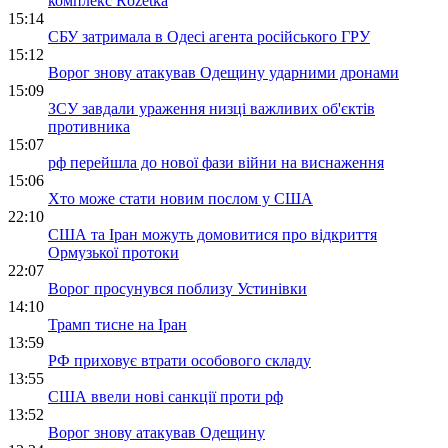
комплекс Rozetka
15:14
СБУ затримала в Одесі агента російського ГРУ
15:12
Ворог знову атакував Одещину ударними дронами
15:09
ЗСУ завдали ураження низці важливих об'єктів
противника
15:07
рф перейшла до нової фази війни на виснаження
15:06
Хто може стати новим послом у США
22:10
США та Іран можуть домовитися про відкриття
Ормузької протоки
22:07
Ворог просунувся поблизу Устинівки
14:10
Трамп тисне на Іран
13:59
РФ приховує втрати особового складу
13:55
США ввели нові санкції проти рф
13:52
Ворог знову атакував Одещину