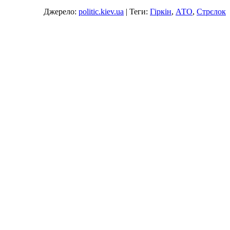
Джерело:
politic.kiev.ua
| Теги:
Гіркін
,
АТО
,
Стрєлок