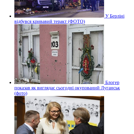
У Берліні
відбувся кривавий теракт (ФОТО)
Блогер
показав як виглядає сьогодні окупований Луганськ
(фото)