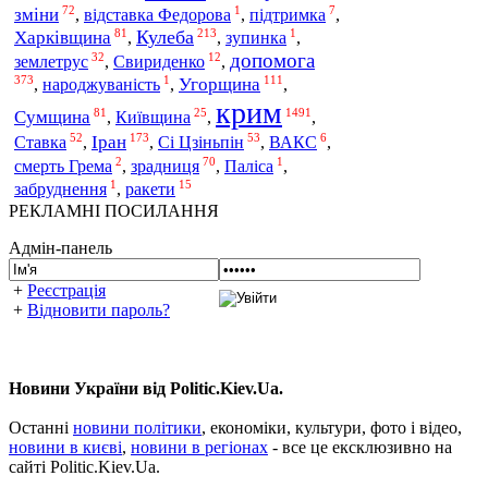
72
1
7
зміни
,
відставка Федорова
,
підтримка
,
81
213
1
Кулеба
Харківщина
,
,
зупинка
,
допомога
32
12
землетрус
,
Свириденко
,
373
1
111
Угорщина
,
народжуваність
,
,
крим
81
25
1491
Сумщина
,
Київщина
,
,
52
173
53
6
Іран
Ставка
Сі Цзіньпін
,
,
,
ВАКС
,
2
70
1
зрадниця
смерть Грема
,
,
Паліса
,
1
15
забруднення
,
ракети
РЕКЛАМНІ ПОСИЛАННЯ
Адмін-панель
+
Реєстрація
+
Відновити пароль?
Новини України від Politic.Kiev.Ua.
Останні
новини політики
, економіки, культури, фото і відео,
новини в києві
,
новини в регіонах
- все це ексклюзивно на
сайті Politic.Kiev.Ua.