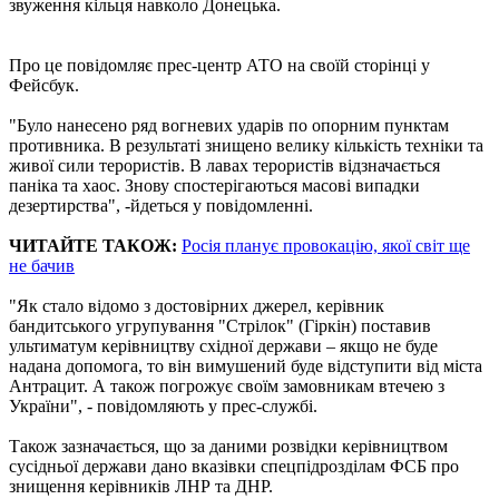
звуження кільця навколо Донецька.
Про це повідомляє прес-центр АТО на своїй сторінці у
Фейсбук.
"Було нанесено ряд вогневих ударів по опорним пунктам
противника. В результаті знищено велику кількість техніки та
живої сили терористів. В лавах терористів відзначається
паніка та хаос. Знову спостерігаються масові випадки
дезертирства", -йдеться у повідомленні.
ЧИТАЙТЕ ТАКОЖ:
Росія планує провокацію, якої світ ще
не бачив
"Як стало відомо з достовірних джерел, керівник
бандитського угрупування "Стрілок" (Гіркін) поставив
ультиматум керівництву східної держави – якщо не буде
надана допомога, то він вимушений буде відступити від міста
Антрацит. А також погрожує своїм замовникам втечею з
України", - повідомляють у прес-службі.
Також зазначається, що за даними розвідки керівництвом
сусідньої держави дано вказівки спецпідрозділам ФСБ про
знищення керівників ЛНР та ДНР.