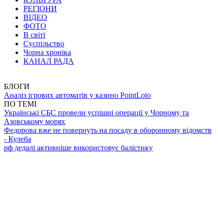
РЕГІОНИ
ВІДЕО
ФОТО
В світі
Суспільство
Чорна хроніка
КАНАЛ РАДА
БЛОГИ
Аналіз ігрових автоматів у казино PointLoto
ПО ТЕМІ
Українські СБС провели успішні операції у Чорному та
Азовському морях
Федорова вже не повернуть на посаду в оборонному відомств
- Кулеба
рф дедалі активніше використовує балістику