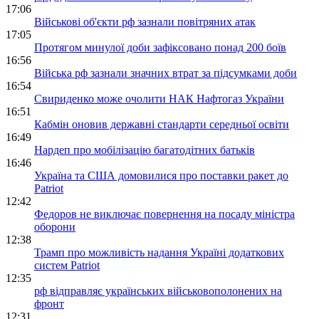
17:06
Військові об'єкти рф зазнали повітряних атак
17:05
Протягом минулої доби зафіксовано понад 200 боїв
16:56
Війська рф зазнали значних втрат за підсумками доби
16:54
Свириденко може очолити НАК Нафтогаз України
16:51
Кабмін оновив державні стандарти середньої освіти
16:49
Нардеп про мобілізацію багатодітних батьків
16:46
Україна та США домовилися про поставки ракет до
Patriot
12:42
Федоров не виключає повернення на посаду міністра
оборони
12:38
Трамп про можливість надання Україні додаткових
систем Patriot
12:35
рф відправляє українських військовополонених на
фронт
12:31