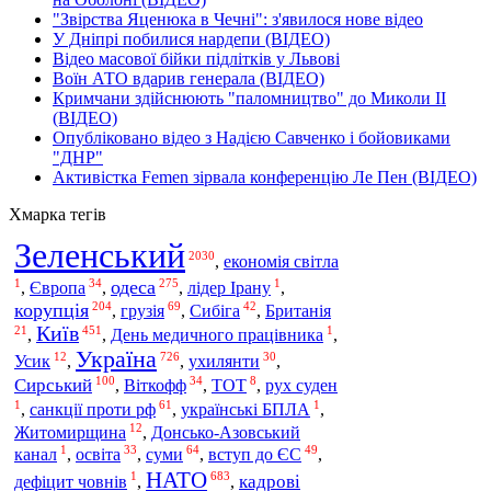
"Звірства Яценюка в Чечні": з'явилося нове відео
У Дніпрі побилися нардепи (ВІДЕО)
Відео масової бійки підлітків у Львові
Воїн АТО вдарив генерала (ВІДЕО)
Кримчани здійснюють "паломництво" до Миколи ІІ
(ВІДЕО)
Опубліковано відео з Надією Савченко і бойовиками
"ДНР"
Активістка Femen зірвала конференцію Ле Пен (ВІДЕО)
Хмарка тегів
Зеленський
2030
,
економія світла
1
34
275
1
одеса
Європа
,
,
,
лідер Ірану
,
204
69
42
корупція
грузія
Сибіга
,
,
,
Британія
Київ
21
451
1
,
,
День медичного працівника
,
Україна
12
726
30
Усик
,
,
ухилянти
,
100
34
8
Сирський
Віткофф
,
,
ТОТ
,
рух суден
1
61
1
санкції проти рф
,
,
українські БПЛА
,
12
Житомирщина
,
Донсько-Азовський
1
33
64
49
освіта
суми
вступ до ЄС
канал
,
,
,
,
НАТО
1
683
кадрові
дефіцит човнів
,
,