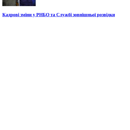
Кадрові зміни у РНБО та Службі зовнішньої розвідки