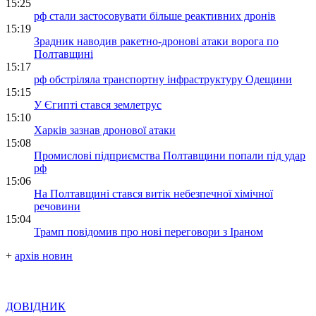
15:25
рф стали застосовувати більше реактивних дронів
15:19
Зрадник наводив ракетно-дронові атаки ворога по
Полтавщині
15:17
рф обстріляла транспортну інфраструктуру Одещини
15:15
У Єгипті стався землетрус
15:10
Харків зазнав дронової атаки
15:08
Промислові підприємства Полтавщини попали під удар
рф
15:06
На Полтавщині стався витік небезпечної хімічної
речовини
15:04
Трамп повідомив про нові переговори з Іраном
+
архів новин
ДОВІДНИК