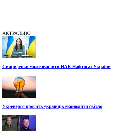
АКТУАЛЬНО
Свириденко може очолити НАК Нафтогаз України
Укренерго просить українців економити світло