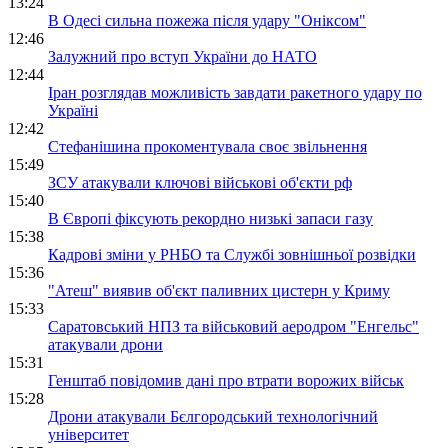
13:24
В Одесі сильна пожежа після удару "Оніксом"
12:46
Залужний про вступ України до НАТО
12:44
Іран розглядав можливість завдати ракетного удару по
Україні
12:42
Стефанішина прокоментувала своє звільнення
15:49
ЗСУ атакували ключові військові об'єкти рф
15:40
В Європі фіксують рекордно низькі запаси газу
15:38
Кадрові зміни у РНБО та Службі зовнішньої розвідки
15:36
"Атеш" виявив об'єкт паливних цистерн у Криму
15:33
Саратовський НПЗ та військовий аеродром "Енгельс"
атакували дрони
15:31
Генштаб повідомив дані про втрати ворожих військ
15:28
Дрони атакували Бєлгородський технологічний
університет