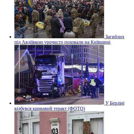
Загиблих
під Авдіївкою урочисто поховали на Київщині
У Берліні
відбувся кривавий теракт (ФОТО)