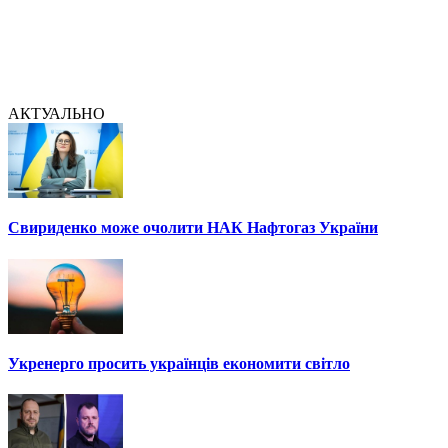
АКТУАЛЬНО
Свириденко може очолити НАК Нафтогаз України
Укренерго просить українців економити світло