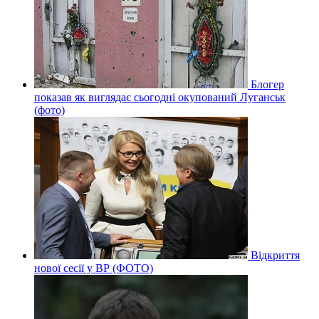
Блогер
показав як виглядає сьогодні окупований Луганськ
(фото)
Відкриття
нової сесії у ВР (ФОТО)