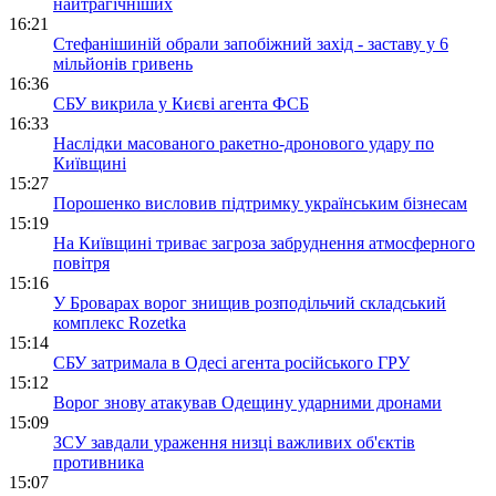
найтрагічніших
16:21
Стефанішиній обрали запобіжний захід - заставу у 6
мільйонів гривень
16:36
СБУ викрила у Києві агента ФСБ
16:33
Наслідки масованого ракетно-дронового удару по
Київщині
15:27
Порошенко висловив підтримку українським бізнесам
15:19
На Київщині триває загроза забруднення атмосферного
повітря
15:16
У Броварах ворог знищив розподільчий складський
комплекс Rozetka
15:14
СБУ затримала в Одесі агента російського ГРУ
15:12
Ворог знову атакував Одещину ударними дронами
15:09
ЗСУ завдали ураження низці важливих об'єктів
противника
15:07