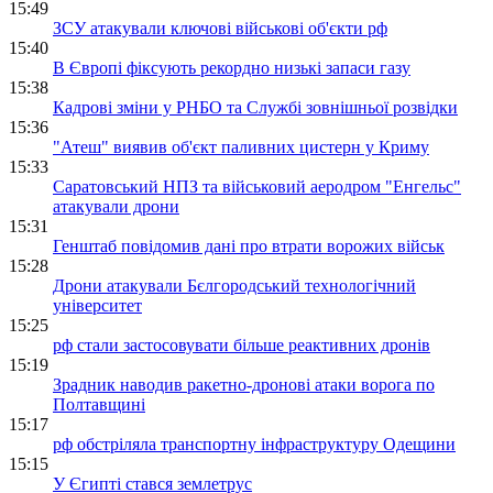
15:49
ЗСУ атакували ключові військові об'єкти рф
15:40
В Європі фіксують рекордно низькі запаси газу
15:38
Кадрові зміни у РНБО та Службі зовнішньої розвідки
15:36
"Атеш" виявив об'єкт паливних цистерн у Криму
15:33
Саратовський НПЗ та військовий аеродром "Енгельс"
атакували дрони
15:31
Генштаб повідомив дані про втрати ворожих військ
15:28
Дрони атакували Бєлгородський технологічний
університет
15:25
рф стали застосовувати більше реактивних дронів
15:19
Зрадник наводив ракетно-дронові атаки ворога по
Полтавщині
15:17
рф обстріляла транспортну інфраструктуру Одещини
15:15
У Єгипті стався землетрус