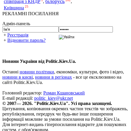
1
202
білорусь
співпраця з КНДР
,
,
25
Київщина
РЕКЛАМНІ ПОСИЛАННЯ
Адмін-панель
+
Реєстрація
+
Відновити пароль?
Новини України від Politic.Kiev.Ua.
Останні
новини політики
, економіки, культури, фото і відео,
новини в києві
,
новини в регіонах
- все це ексклюзивно на
сайті Politic.Kiev.Ua.
Головний редактор:
Роман Кшановський
E-mail редакції:
politic_kiev@ukr.net
© 2007— 2026. "Politic.Kiev.Ua". Усі права захищені.
Цитування, копіювання окремих частин текстів чи зображень,
републікування, передрук чи будь-яке інше поширення
інформації можливе за умови посилання на Politic.Kiev.Ua.
Для інтернет-видань гіперпосилання відкрите для пошукових
систем, є обов'язковим.