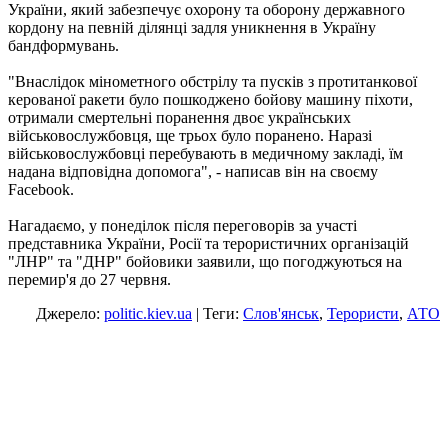
України, який забезпечує охорону та оборону державного
кордону на певній ділянці задля уникнення в Україну
бандформувань.
"Внаслідок мінометного обстрілу та пусків з протитанкової
керованої ракети було пошкоджено бойову машину піхоти,
отримали смертельні поранення двоє українських
військовослужбовця, ще трьох було поранено. Наразі
військовослужбовці перебувають в медичному закладі, їм
надана відповідна допомога", - написав він на своєму
Facebook.
Нагадаємо, у понеділок після переговорів за участі
представника України, Росії та терористичних організацій
"ЛНР" та "ДНР" бойовики заявили, що погоджуються на
перемир'я до 27 червня.
Джерело:
politic.kiev.ua
| Теги:
Слов'янськ
,
Терористи
,
АТО