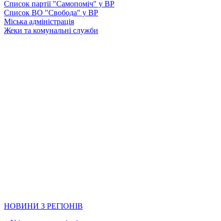
Список партії "Самопоміч" у ВР
Список ВО "Свобода" у ВР
Міська адміністрація
Жеки та комунальні служби
НОВИНИ З РЕГІОНІВ