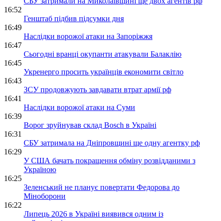
СБУ затримали на Миколаївщині ще двох агентів рф
16:52
Генштаб підбив підсумки дня
16:49
Наслідки ворожої атаки на Запоріжжя
16:47
Сьогодні вранці окупанти атакували Балаклію
16:45
Укренерго просить українців економити світло
16:43
ЗСУ продовжують завдавати втрат армії рф
16:41
Наслідки ворожої атаки на Суми
16:39
Ворог зруйнував склад Bosch в Україні
16:31
СБУ затримала на Дніпровщині ще одну агентку рф
16:29
У США бачать покращення обміну розвідданими з
Україною
16:25
Зеленський не планує повертати Федорова до
Міноборони
16:22
Липець 2026 в Україні виявився одним із