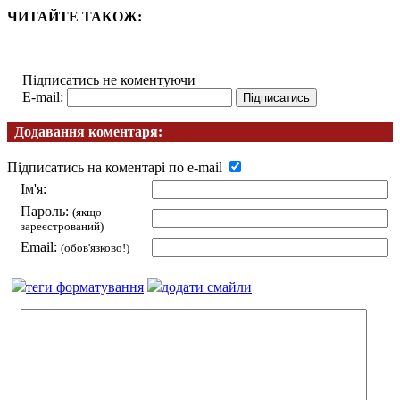
ЧИТАЙТЕ ТАКОЖ:
Підписатись не коментуючи
E-mail:
Додавання коментаря:
Підписатись на коментарі по e-mail
Ім'я:
Пароль:
(якщо
зареєстрований)
Email:
(обов'язково!)
теги форматування
додати смайли