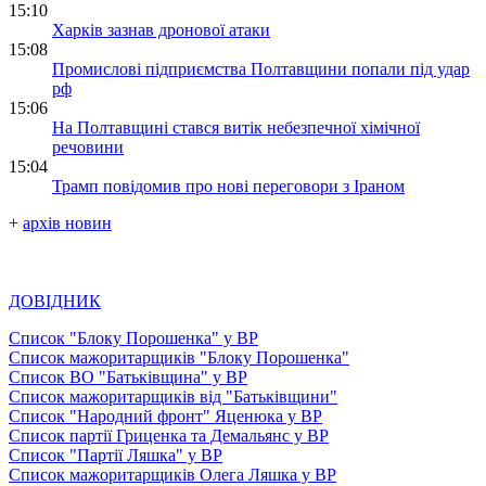
15:10
Харків зазнав дронової атаки
15:08
Промислові підприємства Полтавщини попали під удар
рф
15:06
На Полтавщині стався витік небезпечної хімічної
речовини
15:04
Трамп повідомив про нові переговори з Іраном
+
архів новин
ДОВІДНИК
Список "Блоку Порошенка" у ВР
Список мажоритарщиків "Блоку Порошенка"
Список ВО "Батьківщина" у ВР
Список мажоритарщиків від "Батьківщини"
Список "Народний фронт" Яценюка у ВР
Список партії Гриценка та Демальянс у ВР
Список "Партії Ляшка" у ВР
Список мажоритарщиків Олега Ляшка у ВР