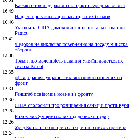
Кабмін оновив державні стандарти середньої освіти
16:49
Нардеп про мобілізацію багатодітних батьків
16:46
Україна та США домовилися про поставки ракет до
Patriot
12:42
Федоров не виключає повернення на посаду міністра
оборони
12:38
Трамп про можливість надання Україні додаткових
систем Patriot
12:35
рф відправляє українських військовополонених на
фронт
12:31
Генштаб повідомив новини з фронту
12:30
США оголосили про розширення санкцій проти Куби
12:28
Ринок на Сумщині попав під дроновий удар
12:26
Уряд Британії розширив санкційний список проти рф
12:24