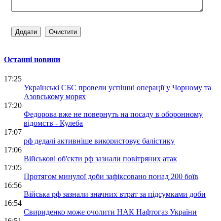
Останні новини
17:25
Українські СБС провели успішні операції у Чорному та
Азовському морях
17:20
Федорова вже не повернуть на посаду в оборонному
відомств - Кулеба
17:07
рф дедалі активніше використовує балістику
17:06
Військові об'єкти рф зазнали повітряних атак
17:05
Протягом минулої доби зафіксовано понад 200 боїв
16:56
Війська рф зазнали значних втрат за підсумками доби
16:54
Свириденко може очолити НАК Нафтогаз України
16:51