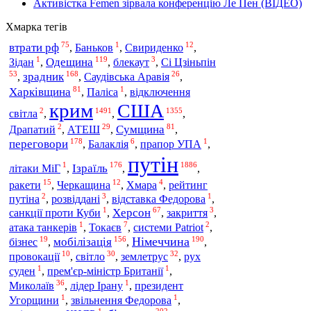
Активістка Femen зірвала конференцію Ле Пен (ВІДЕО)
Хмарка тегів
75
1
12
втрати рф
,
Баньков
,
Свириденко
,
1
119
3
Одещина
Сі Цзіньпін
Зідан
,
,
блекаут
,
53
168
26
зрадник
,
,
Саудівська Аравія
,
81
1
Харківщина
,
Паліса
,
відключення
крим
США
2
1491
1355
світла
,
,
,
2
29
81
АТЕШ
Сумщина
Драпатий
,
,
,
178
6
1
переговори
,
Балаклія
,
прапор УПА
,
путін
1
176
1886
Ізраїль
літаки МіГ
,
,
,
15
12
4
ракети
,
Черкащина
,
Хмара
,
рейтинг
2
3
1
путіна
,
розвіддані
,
відставка Федорова
,
1
67
3
Херсон
санкції проти Куби
,
,
закриття
,
1
7
2
атака танкерів
,
Токаєв
,
системи Patriot
,
19
156
190
Німеччина
мобілізація
бізнес
,
,
,
10
30
32
світло
землетрус
провокації
,
,
,
рух
1
1
суден
,
прем'єр-міністр Британії
,
36
1
Миколаїв
,
лідер Ірану
,
президент
1
1
Угорщини
,
звільнення Федорова
,