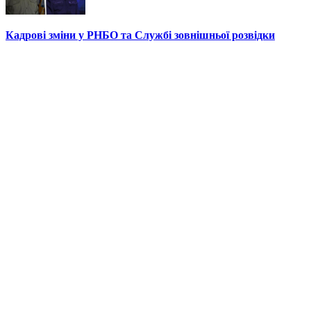
Кадрові зміни у РНБО та Службі зовнішньої розвідки