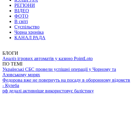
РЕГІОНИ
ВІДЕО
ФОТО
В світі
Суспільство
Чорна хроніка
КАНАЛ РАДА
БЛОГИ
Аналіз ігрових автоматів у казино PointLoto
ПО ТЕМІ
Українські СБС провели успішні операції у Чорному та
Азовському морях
Федорова вже не повернуть на посаду в оборонному відомств
- Кулеба
рф дедалі активніше використовує балістику