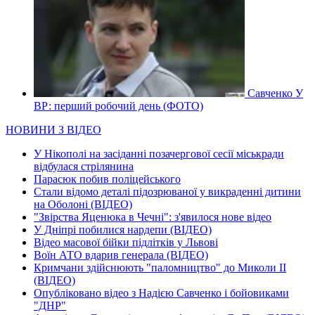
Савченко У
ВР: перший робочий день (ФОТО)
НОВИНИ З ВІДЕО
У Нікополі на засіданні позачергової сесії міськради
відбулася стрілянина
Парасюк побив поліцейського
Стали відомо деталі підозрюваної у викраденні дитини
на Оболоні (ВІДЕО)
"Звірства Яценюка в Чечні": з'явилося нове відео
У Дніпрі побилися нардепи (ВІДЕО)
Відео масової бійки підлітків у Львові
Воїн АТО вдарив генерала (ВІДЕО)
Кримчани здійснюють "паломництво" до Миколи ІІ
(ВІДЕО)
Опубліковано відео з Надією Савченко і бойовиками
"ДНР"