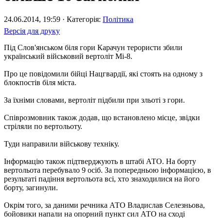
24.06.2014, 19:59 · Категорія:
Політика
Версія для друку
Під Слов'янськом біля гори Карачун терористи збили
український військовий вертоліт Мі-8.
Про це повідомили бійці Нацгвардії, які стоять на одному з
блокпостів біля міста.
За їхніми словами, вертоліт підбили при зльоті з гори.
Співрозмовник також додав, що встановлено місце, звідки
стріляли по вертольоту.
Туди направили військову техніку.
Інформацію також підтверджують в штабі АТО. На борту
вертольота перебувало 9 осіб. За попередньою інформацією, в
результаті падіння вертольота всі, хто знаходилися на його
борту, загинули.
Окрім того, за даними речника АТО Владислав Селезньова,
бойовики напали на опорний пункт сил АТО на сході