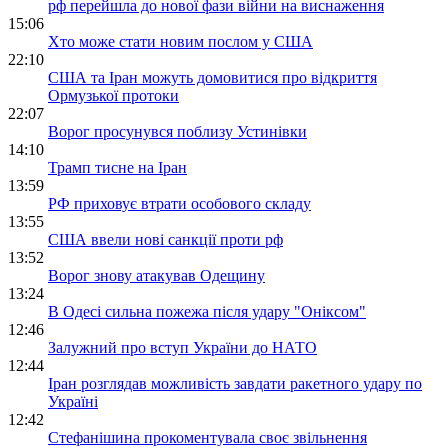
рф перейшла до нової фази війни на виснаження
15:06
Хто може стати новим послом у США
22:10
США та Іран можуть домовитися про відкриття
Ормузької протоки
22:07
Ворог просунувся поблизу Устинівки
14:10
Трамп тисне на Іран
13:59
РФ приховує втрати особового складу
13:55
США ввели нові санкції проти рф
13:52
Ворог знову атакував Одещину
13:24
В Одесі сильна пожежа після удару "Оніксом"
12:46
Залужний про вступ України до НАТО
12:44
Іран розглядав можливість завдати ракетного удару по
Україні
12:42
Стефанішина прокоментувала своє звільнення