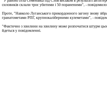
"У районі села Семенівка під Слов'янськом в результаті антите
силовиків склали троє убитими і 50 пораненими", - повідомило
Проте, "Навколо Луганського прикордонного загону знову зібрал
гранатометами РПГ, крупнокаліберними кулеметами", - повідо
"Фактично з хвилини на хвилину може розпочатися штурм цього 
йдеться у повідомленні.