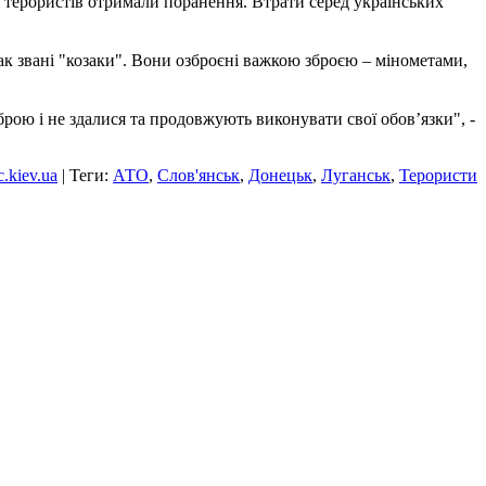
чі терористів отримали поранення. Втрати серед українських
так звані "козаки". Вони озброєні важкою зброєю – мінометами,
рою і не здалися та продовжують виконувати свої обов’язки", -
ic.kiev.ua
| Теги:
АТО
,
Слов'янськ
,
Донецьк
,
Луганськ
,
Терористи