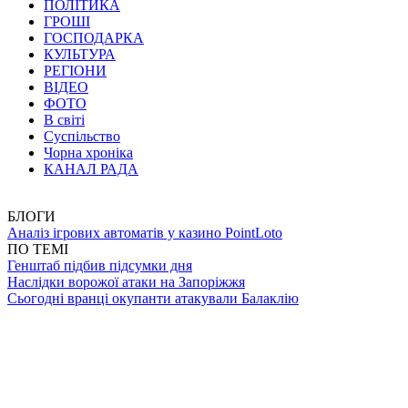
ПОЛІТИКА
ГРОШІ
ГОСПОДАРКА
КУЛЬТУРА
РЕГІОНИ
ВІДЕО
ФОТО
В світі
Суспільство
Чорна хроніка
КАНАЛ РАДА
БЛОГИ
Аналіз ігрових автоматів у казино PointLoto
ПО ТЕМІ
Генштаб підбив підсумки дня
Наслідки ворожої атаки на Запоріжжя
Сьогодні вранці окупанти атакували Балаклію