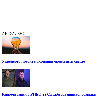
АКТУАЛЬНО
Укренерго просить українців економити світло
Кадрові зміни у РНБО та Службі зовнішньої розвідки