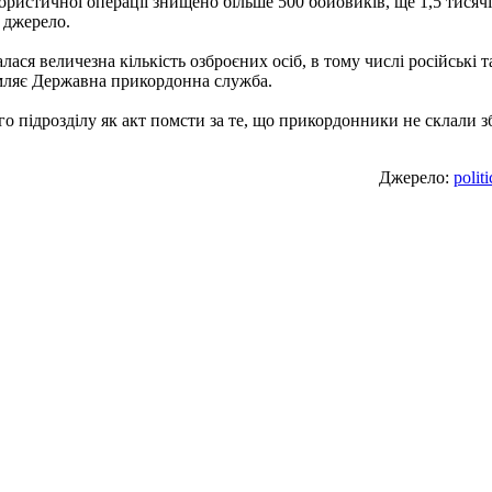
рористичної операції знищено більше 500 бойовиків, ще 1,5 тися
 джерело.
ася величезна кількість озброєних осіб, в тому числі російські 
мляє Державна прикордонна служба.
підрозділу як акт помсти за те, що прикордонники не склали зб
Джерело:
polit