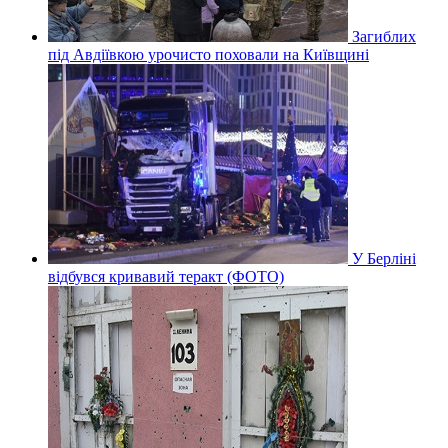
Загиблих
під Авдіївкою урочисто поховали на Київщині
У Берліні
відбувся кривавий теракт (ФОТО)