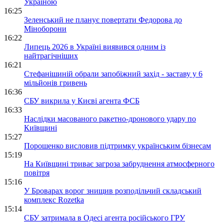
Україною
16:25
Зеленський не планує повертати Федорова до
Міноборони
16:22
Липець 2026 в Україні виявився одним із
найтрагічніших
16:21
Стефанішиній обрали запобіжний захід - заставу у 6
мільйонів гривень
16:36
СБУ викрила у Києві агента ФСБ
16:33
Наслідки масованого ракетно-дронового удару по
Київщині
15:27
Порошенко висловив підтримку українським бізнесам
15:19
На Київщині триває загроза забруднення атмосферного
повітря
15:16
У Броварах ворог знищив розподільчий складський
комплекс Rozetka
15:14
СБУ затримала в Одесі агента російського ГРУ