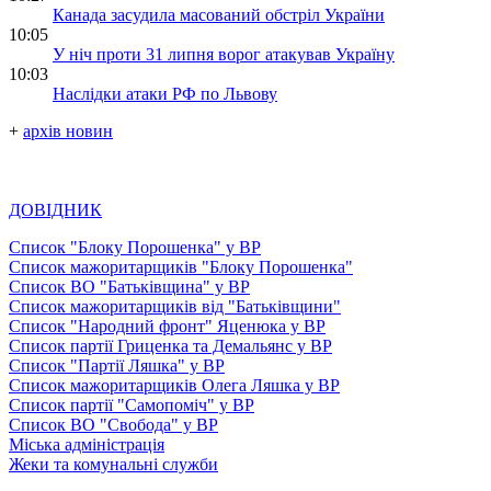
Канада засудила масований обстріл України
10:05
У ніч проти 31 липня ворог атакував Україну
10:03
Наслідки атаки РФ по Львову
+
архів новин
ДОВІДНИК
Список "Блоку Порошенка" у ВР
Список мажоритарщиків "Блоку Порошенка"
Список ВО "Батьківщина" у ВР
Список мажоритарщиків від "Батьківщини"
Список "Народний фронт" Яценюка у ВР
Список партії Гриценка та Демальянс у ВР
Список "Партії Ляшка" у ВР
Список мажоритарщиків Олега Ляшка у ВР
Список партії "Самопоміч" у ВР
Список ВО "Свобода" у ВР
Міська адміністрація
Жеки та комунальні служби