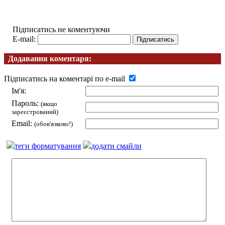
Підписатись не коментуючи
E-mail:
Додавання коментаря:
Підписатись на коментарі по e-mail
Ім'я:
Пароль:
(якщо
зареєстрований)
Email:
(обов'язково!)
теги форматування
додати смайли