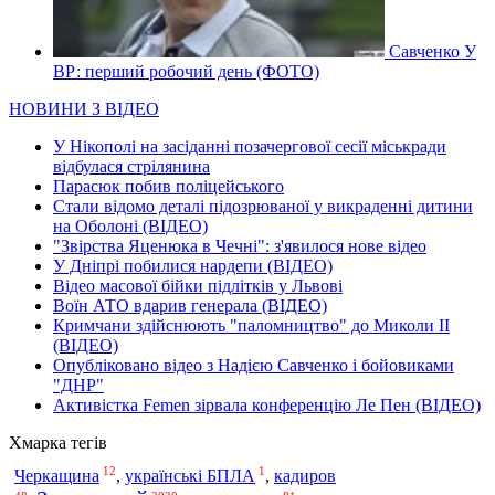
Савченко У
ВР: перший робочий день (ФОТО)
НОВИНИ З ВІДЕО
У Нікополі на засіданні позачергової сесії міськради
відбулася стрілянина
Парасюк побив поліцейського
Стали відомо деталі підозрюваної у викраденні дитини
на Оболоні (ВІДЕО)
"Звірства Яценюка в Чечні": з'явилося нове відео
У Дніпрі побилися нардепи (ВІДЕО)
Відео масової бійки підлітків у Львові
Воїн АТО вдарив генерала (ВІДЕО)
Кримчани здійснюють "паломництво" до Миколи ІІ
(ВІДЕО)
Опубліковано відео з Надією Савченко і бойовиками
"ДНР"
Активістка Femen зірвала конференцію Ле Пен (ВІДЕО)
Хмарка тегів
12
1
Черкащина
,
українські БПЛА
,
кадиров