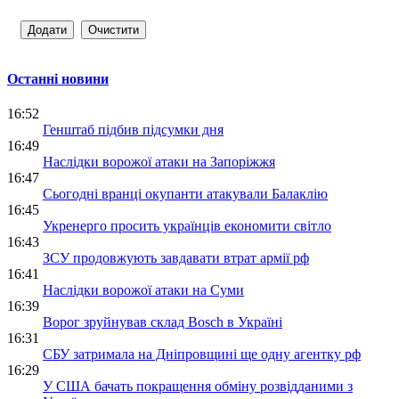
Останні новини
16:52
Генштаб підбив підсумки дня
16:49
Наслідки ворожої атаки на Запоріжжя
16:47
Сьогодні вранці окупанти атакували Балаклію
16:45
Укренерго просить українців економити світло
16:43
ЗСУ продовжують завдавати втрат армії рф
16:41
Наслідки ворожої атаки на Суми
16:39
Ворог зруйнував склад Bosch в Україні
16:31
СБУ затримала на Дніпровщині ще одну агентку рф
16:29
У США бачать покращення обміну розвідданими з