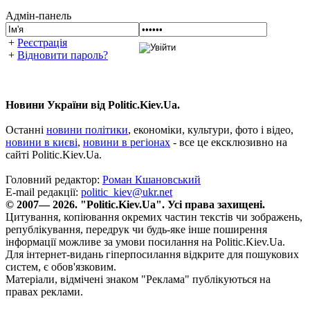
Адмін-панель
+
Реєстрація
+
Відновити пароль?
Новини України від Politic.Kiev.Ua.
Останні
новини політики
, економіки, культури, фото і відео,
новини в києві
,
новини в регіонах
- все це ексклюзивно на
сайті Politic.Kiev.Ua.
Головний редактор:
Роман Кшановський
E-mail редакції:
politic_kiev@ukr.net
© 2007— 2026. "Politic.Kiev.Ua". Усі права захищені.
Цитування, копіювання окремих частин текстів чи зображень,
републікування, передрук чи будь-яке інше поширення
інформації можливе за умови посилання на Politic.Kiev.Ua.
Для інтернет-видань гіперпосилання відкрите для пошукових
систем, є обов'язковим.
Матеріали, відмічені знаком "Реклама" публікуються на
правах реклами.