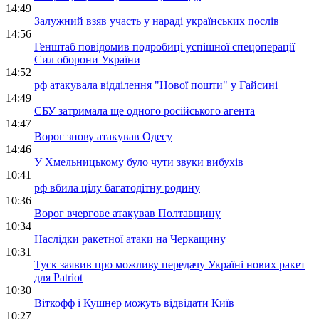
14:49
Залужний взяв участь у нараді українських послів
14:56
Генштаб повідомив подробиці успішної спецоперації
Сил оборони України
14:52
рф атакувала відділення "Нової пошти" у Гайсині
14:49
СБУ затримала ще одного російського агента
14:47
Ворог знову атакував Одесу
14:46
У Хмельницькому було чути звуки вибухів
10:41
рф вбила цілу багатодітну родину
10:36
Ворог вчергове атакував Полтавщину
10:34
Наслідки ракетної атаки на Черкащину
10:31
Туск заявив про можливу передачу Україні нових ракет
для Patriot
10:30
Віткофф і Кушнер можуть відвідати Київ
10:27