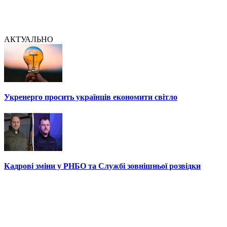
АКТУАЛЬНО
Укренерго просить українців економити світло
Кадрові зміни у РНБО та Службі зовнішньої розвідки