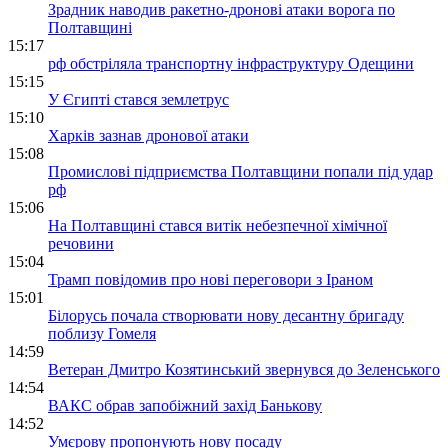
Зрадник наводив ракетно-дронові атаки ворога по
Полтавщині
15:17
рф обстріляла транспортну інфраструктуру Одещини
15:15
У Єгипті стався землетрус
15:10
Харків зазнав дронової атаки
15:08
Промислові підприємства Полтавщини попали під удар
рф
15:06
На Полтавщині стався витік небезпечної хімічної
речовини
15:04
Трамп повідомив про нові переговори з Іраном
15:01
Білорусь почала створювати нову десантну бригаду
поблизу Гомеля
14:59
Ветеран Дмитро Козятинський звернувся до Зеленського
14:54
ВАКС обрав запобіжний захід Банькову
14:52
Умєрову пропонують нову посаду