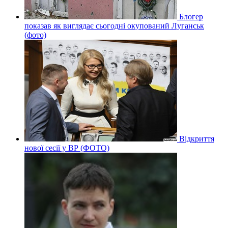
Блогер
показав як виглядає сьогодні окупований Луганськ
(фото)
Відкриття
нової сесії у ВР (ФОТО)