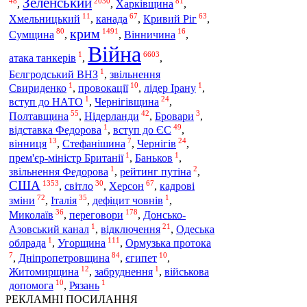
Зеленський
48
2030
81
,
,
Харківщина
,
11
67
63
Хмельницький
,
канада
,
Кривий Ріг
,
крим
80
1491
16
Сумщина
,
,
Вінничина
,
Війна
1
6603
атака танкерів
,
,
1
Бєлгродський ВНЗ
,
звільнення
1
10
1
Свириденко
,
провокації
,
лідер Ірану
,
1
24
вступ до НАТО
,
Чернігівщина
,
55
42
3
Полтавщина
,
Нідерланди
,
Бровари
,
1
49
відставка Федорова
,
вступ до ЄС
,
13
7
24
вінниця
,
Стефанішина
,
Чернігів
,
1
1
прем'єр-міністр Британії
,
Баньков
,
1
2
звільнення Федорова
,
рейтинг путіна
,
США
1353
30
67
,
світло
,
Херсон
,
кадрові
72
35
1
зміни
,
Італія
,
дефіцит човнів
,
36
178
переговори
Миколаїв
,
,
Донсько-
1
21
Азовський канал
,
відключення
,
Одеська
1
111
Угорщина
облрада
,
,
Ормузька протока
7
84
10
,
Дніпропетровщина
,
єгипет
,
12
1
Житомирщина
,
забруднення
,
військова
10
1
допомога
,
Рязань
РЕКЛАМНІ ПОСИЛАННЯ