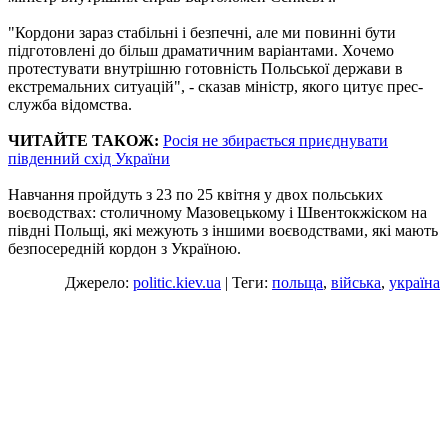
"Кордони зараз стабільні і безпечні, але ми повинні бути
підготовлені до більш драматичним варіантами. Хочемо
протестувати внутрішню готовність Польської держави в
екстремальних ситуацій", - сказав міністр, якого цитує прес-
служба відомства.
ЧИТАЙТЕ ТАКОЖ:
Росія не збирається приєднувати
південний схід України
Навчання пройдуть з 23 по 25 квітня у двох польських
воєводствах: столичному Мазовецькому і Швентокжіском на
півдні Польщі, які межують з іншими воєводствами, які мають
безпосередній кордон з Україною.
Джерело:
politic.kiev.ua
| Теги:
польща
,
війська
,
україна