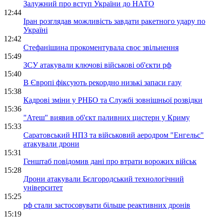
Залужний про вступ України до НАТО
12:44
Іран розглядав можливість завдати ракетного удару по
Україні
12:42
Стефанішина прокоментувала своє звільнення
15:49
ЗСУ атакували ключові військові об'єкти рф
15:40
В Європі фіксують рекордно низькі запаси газу
15:38
Кадрові зміни у РНБО та Службі зовнішньої розвідки
15:36
"Атеш" виявив об'єкт паливних цистерн у Криму
15:33
Саратовський НПЗ та військовий аеродром "Енгельс"
атакували дрони
15:31
Генштаб повідомив дані про втрати ворожих військ
15:28
Дрони атакували Бєлгородський технологічний
університет
15:25
рф стали застосовувати більше реактивних дронів
15:19