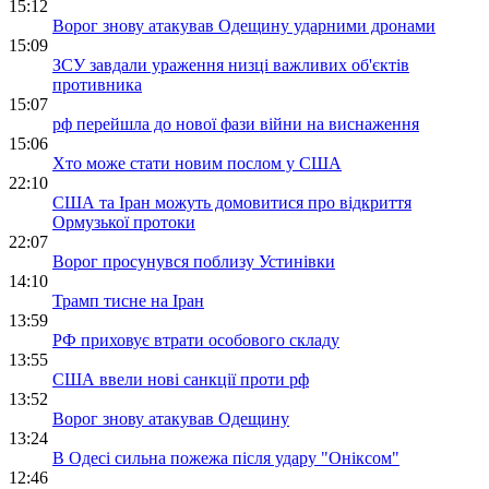
15:12
Ворог знову атакував Одещину ударними дронами
15:09
ЗСУ завдали ураження низці важливих об'єктів
противника
15:07
рф перейшла до нової фази війни на виснаження
15:06
Хто може стати новим послом у США
22:10
США та Іран можуть домовитися про відкриття
Ормузької протоки
22:07
Ворог просунувся поблизу Устинівки
14:10
Трамп тисне на Іран
13:59
РФ приховує втрати особового складу
13:55
США ввели нові санкції проти рф
13:52
Ворог знову атакував Одещину
13:24
В Одесі сильна пожежа після удару "Оніксом"
12:46