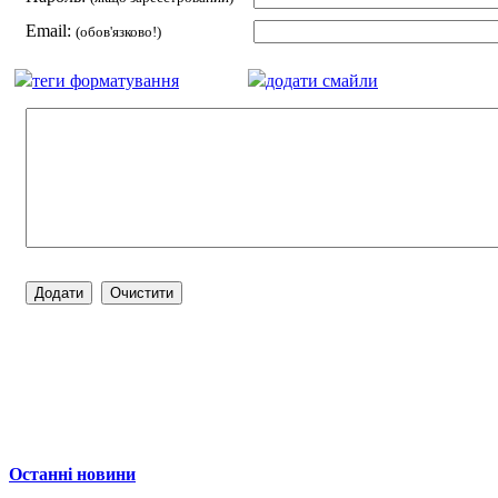
Email:
(обов'язково!)
теги форматування
додати смайли
Останні новини