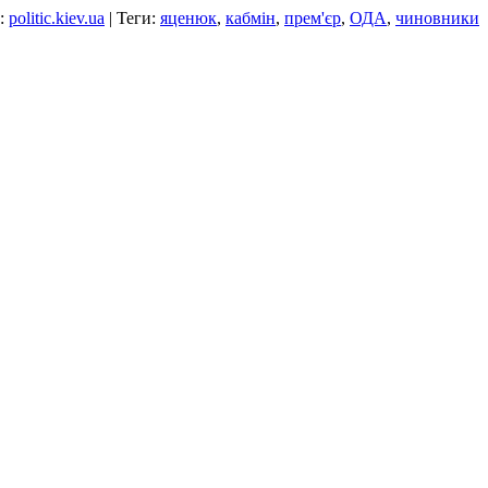
:
politic.kiev.ua
| Теги:
яценюк
,
кабмін
,
прем'єр
,
ОДА
,
чиновники