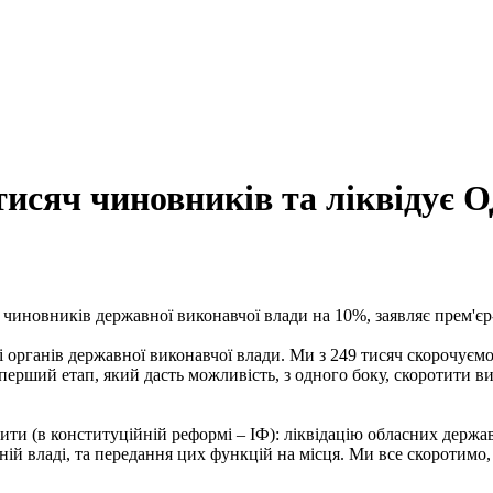
тисяч чиновників та ліквідує 
ь чиновників державної виконавчої влади на 10%, заявляє прем'є
 органів державної виконавчої влади. Ми з 249 тисяч скорочуємо
 перший етап, який дасть можливість, з одного боку, скоротити в
чити (в конституційній реформі – ІФ): ліквідацію обласних держа
й владі, та передання цих функцій на місця. Ми все скоротимо, 