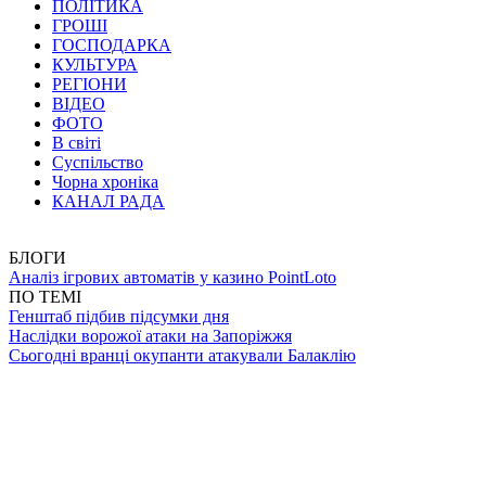
ПОЛІТИКА
ГРОШІ
ГОСПОДАРКА
КУЛЬТУРА
РЕГІОНИ
ВІДЕО
ФОТО
В світі
Суспільство
Чорна хроніка
КАНАЛ РАДА
БЛОГИ
Аналіз ігрових автоматів у казино PointLoto
ПО ТЕМІ
Генштаб підбив підсумки дня
Наслідки ворожої атаки на Запоріжжя
Сьогодні вранці окупанти атакували Балаклію