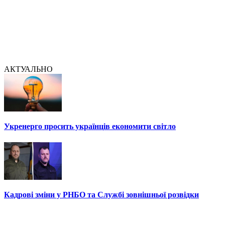
АКТУАЛЬНО
Укренерго просить українців економити світло
Кадрові зміни у РНБО та Службі зовнішньої розвідки