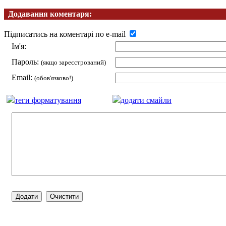
Додавання коментаря:
Підписатись на коментарі по e-mail
Ім'я:
Пароль:
(якщо зареєстрований)
Email:
(обов'язково!)
теги форматування
додати смайли