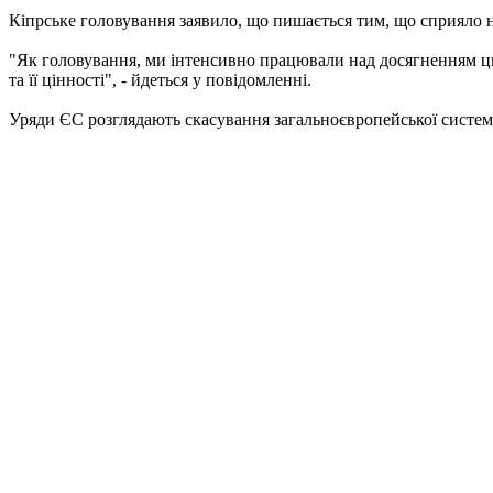
Кіпрське головування заявило, що пишається тим, що сприяло 
"Як головування, ми інтенсивно працювали над досягненням цьог
та її цінності", - йдеться у повідомленні.
Уряди ЄС розглядають скасування загальноєвропейської системи