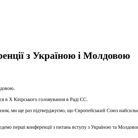
енції з Україною і Молдовою
лдовою.
я в Х Кіпрського головування в Раді ЄС.
азом, ми ще раз підтверджуємо, що Європейський Союз найсильн
едемо перші конференції з питань вступу з Україною та Молдовою