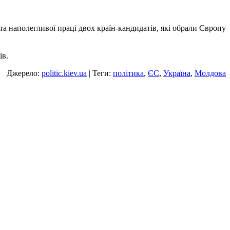
та наполегливої праці двох країн-кандидатів, які обрали Європу
ів.
Джерело:
politic.kiev.ua
| Теги:
політика
,
ЄС
,
Україна
,
Молдова