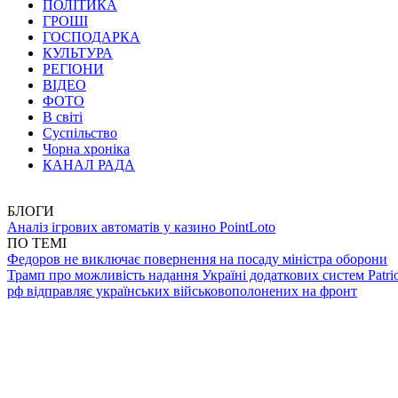
ПОЛІТИКА
ГРОШІ
ГОСПОДАРКА
КУЛЬТУРА
РЕГІОНИ
ВІДЕО
ФОТО
В світі
Суспільство
Чорна хроніка
КАНАЛ РАДА
БЛОГИ
Аналіз ігрових автоматів у казино PointLoto
ПО ТЕМІ
Федоров не виключає повернення на посаду міністра оборони
Трамп про можливість надання Україні додаткових систем Patrio
рф відправляє українських військовополонених на фронт