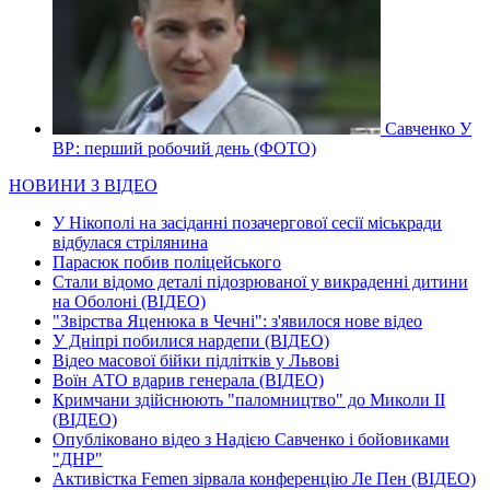
Савченко У
ВР: перший робочий день (ФОТО)
НОВИНИ З ВІДЕО
У Нікополі на засіданні позачергової сесії міськради
відбулася стрілянина
Парасюк побив поліцейського
Стали відомо деталі підозрюваної у викраденні дитини
на Оболоні (ВІДЕО)
"Звірства Яценюка в Чечні": з'явилося нове відео
У Дніпрі побилися нардепи (ВІДЕО)
Відео масової бійки підлітків у Львові
Воїн АТО вдарив генерала (ВІДЕО)
Кримчани здійснюють "паломництво" до Миколи ІІ
(ВІДЕО)
Опубліковано відео з Надією Савченко і бойовиками
"ДНР"
Активістка Femen зірвала конференцію Ле Пен (ВІДЕО)