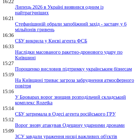
16:22
Липець 2026 в Україні виявився одним із
найтрагічніших
16:21
Стефанішиній обрали запобіжний захід - заставу у 6
мільйонів гривень
16:36
СБУ викрила у Києві агента ФСБ
16:33
Наслідки масованого ракетно-дронового удару по
Київщині
15:27
Порошенко висловив підтримку українським бізнесам
15:19
На Київщині триває загроза забруднення атмосферного
повітря
15:16
У Броварах ворог знищив розподільчий складський
комплекс Rozetka
15:14
СБУ затримала в Одесі агента російського ГРУ
15:12
Ворог знову атакував Одещину ударними дронами
15:09
ЗСУ завдали ураження низці важливих об'єктів