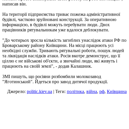
написав він.
На території підприємства триває пожежа адміністративної
будівлі, частково зруйновані конструкції. За оперативною
інформацією, в будівлі можуть перебувати люди. Двох
працівників рятувальникам уже вдалося деблокувати.
"До чотирьох зросла кількість загиблих унаслідок атаки РФ по
Броварському району Київщини. На місці працюють усі
необхідні служби. Тривають рятувальні роботи, пошук людей
та ліквідація наслідків атаки. Росія вкотре демонструє, що її
ціллю є не військові об'єкти, а звичайні люди, які живуть і
працюють на своїй землі", - додав Калашник.
ЗМІ пишуть, що росіяни розбомбили молокозавод
"Яготинський". Йдеться про завод дитячої продукції.
Джерело:
politic.kiev.ua
| Теги:
політика
,
війна
,
рф
,
Київщина