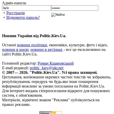
Адмін-панель
+
Реєстрація
+
Відновити пароль?
Новини України від Politic.Kiev.Ua.
Останні
новини політики
, економіки, культури, фото і відео,
новини в києві
,
новини в регіонах
- все це ексклюзивно на
сайті Politic.Kiev.Ua.
Головний редактор:
Роман Кшановський
E-mail редакції:
politic_kiev@ukr.net
© 2007— 2026. "Politic.Kiev.Ua". Усі права захищені.
Цитування, копіювання окремих частин текстів чи зображень,
републікування, передрук чи будь-яке інше поширення
інформації можливе за умови посилання на Politic.Kiev.Ua.
Для інтернет-видань гіперпосилання відкрите для пошукових
систем, є обов'язковим.
Матеріали, відмічені знаком "Реклама" публікуються на
правах реклами.