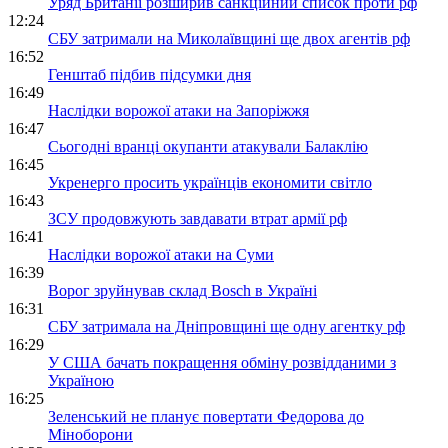
Уряд Британії розширив санкційний список проти рф
12:24
СБУ затримали на Миколаївщині ще двох агентів рф
16:52
Генштаб підбив підсумки дня
16:49
Наслідки ворожої атаки на Запоріжжя
16:47
Сьогодні вранці окупанти атакували Балаклію
16:45
Укренерго просить українців економити світло
16:43
ЗСУ продовжують завдавати втрат армії рф
16:41
Наслідки ворожої атаки на Суми
16:39
Ворог зруйнував склад Bosch в Україні
16:31
СБУ затримала на Дніпровщині ще одну агентку рф
16:29
У США бачать покращення обміну розвідданими з
Україною
16:25
Зеленський не планує повертати Федорова до
Міноборони