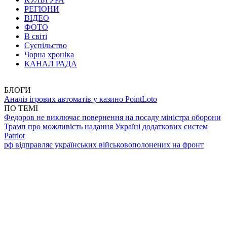
РЕГІОНИ
ВІДЕО
ФОТО
В світі
Суспільство
Чорна хроніка
КАНАЛ РАДА
БЛОГИ
Аналіз ігрових автоматів у казино PointLoto
ПО ТЕМІ
Федоров не виключає повернення на посаду міністра оборони
Трамп про можливість надання Україні додаткових систем
Patriot
рф відправляє українських військовополонених на фронт