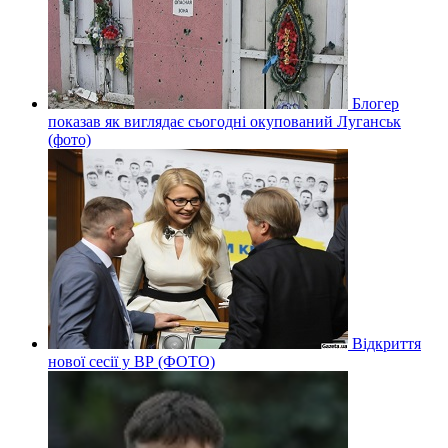
Блогер
показав як виглядає сьогодні окупований Луганськ
(фото)
Відкриття
нової сесії у ВР (ФОТО)