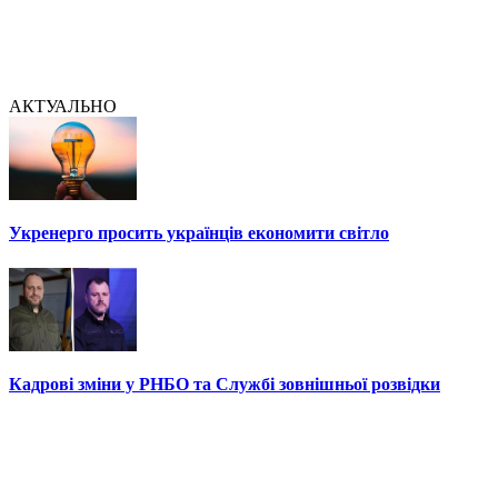
АКТУАЛЬНО
Укренерго просить українців економити світло
Кадрові зміни у РНБО та Службі зовнішньої розвідки