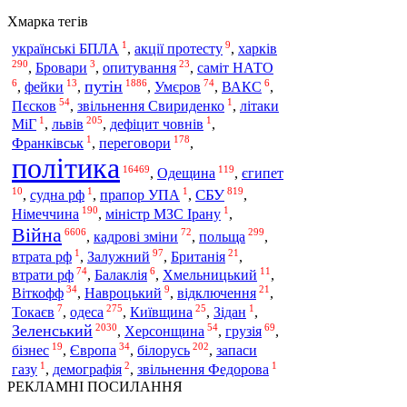
Хмарка тегів
1
9
харків
українські БПЛА
,
акції протесту
,
290
3
23
,
Бровари
,
опитування
,
саміт НАТО
6
13
1886
74
6
путін
,
фейки
,
,
Умєров
,
ВАКС
,
54
1
Пєсков
,
звільнення Свириденко
,
літаки
1
205
1
МіГ
,
львів
,
дефіцит човнів
,
1
178
Франківськ
,
переговори
,
політика
16469
119
,
Одещина
,
єгипет
10
1
1
819
СБУ
,
судна рф
,
прапор УПА
,
,
190
1
Німеччина
,
міністр МЗС Ірану
,
Війна
6606
72
299
польща
,
кадрові зміни
,
,
1
97
21
втрата рф
,
Залужний
,
Британія
,
74
6
11
втрати рф
,
Балаклія
,
Хмельницький
,
34
9
21
Віткофф
,
Навроцький
,
відключення
,
7
275
25
1
одеса
Токаєв
,
,
Київщина
,
Зідан
,
2030
54
69
Зеленський
,
Херсонщина
,
грузія
,
19
34
202
бізнес
,
Європа
,
білорусь
,
запаси
1
2
1
газу
,
демографія
,
звільнення Федорова
РЕКЛАМНІ ПОСИЛАННЯ