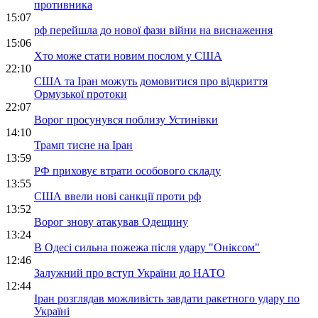
противника
15:07
рф перейшла до нової фази війни на виснаження
15:06
Хто може стати новим послом у США
22:10
США та Іран можуть домовитися про відкриття
Ормузької протоки
22:07
Ворог просунувся поблизу Устинівки
14:10
Трамп тисне на Іран
13:59
РФ приховує втрати особового складу
13:55
США ввели нові санкції проти рф
13:52
Ворог знову атакував Одещину
13:24
В Одесі сильна пожежа після удару "Оніксом"
12:46
Залужний про вступ України до НАТО
12:44
Іран розглядав можливість завдати ракетного удару по
Україні