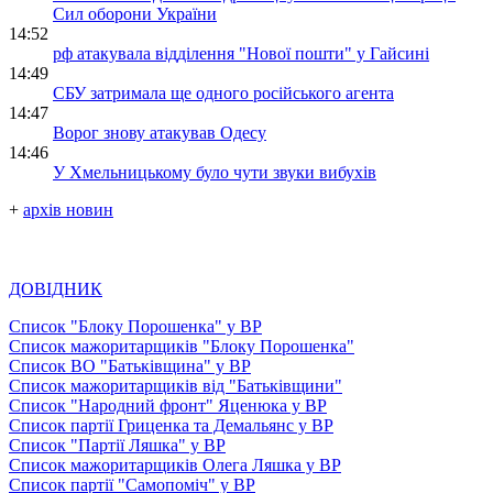
Сил оборони України
14:52
рф атакувала відділення "Нової пошти" у Гайсині
14:49
СБУ затримала ще одного російського агента
14:47
Ворог знову атакував Одесу
14:46
У Хмельницькому було чути звуки вибухів
+
архів новин
ДОВІДНИК
Список "Блоку Порошенка" у ВР
Список мажоритарщиків "Блоку Порошенка"
Список ВО "Батьківщина" у ВР
Список мажоритарщиків від "Батьківщини"
Список "Народний фронт" Яценюка у ВР
Список партії Гриценка та Демальянс у ВР
Список "Партії Ляшка" у ВР
Список мажоритарщиків Олега Ляшка у ВР
Список партії "Самопоміч" у ВР