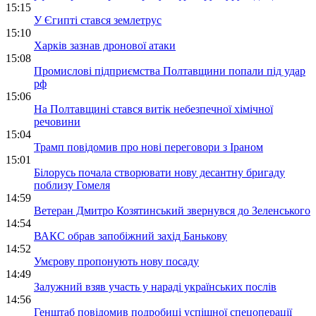
15:15
У Єгипті стався землетрус
15:10
Харків зазнав дронової атаки
15:08
Промислові підприємства Полтавщини попали під удар
рф
15:06
На Полтавщині стався витік небезпечної хімічної
речовини
15:04
Трамп повідомив про нові переговори з Іраном
15:01
Білорусь почала створювати нову десантну бригаду
поблизу Гомеля
14:59
Ветеран Дмитро Козятинський звернувся до Зеленського
14:54
ВАКС обрав запобіжний захід Банькову
14:52
Умєрову пропонують нову посаду
14:49
Залужний взяв участь у нараді українських послів
14:56
Генштаб повідомив подробиці успішної спецоперації