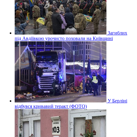
Загиблих
під Авдіївкою урочисто поховали на Київщині
У Берліні
відбувся кривавий теракт (ФОТО)