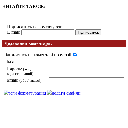
ЧИТАЙТЕ ТАКОЖ:
Підписатись не коментуючи
E-mail:
Додавання коментаря:
Підписатись на коментарі по e-mail
Ім'я:
Пароль:
(якщо
зареєстрований)
Email:
(обов'язково!)
теги форматування
додати смайли