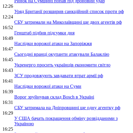
Ринок на Сумщині попав під дроновий удар
12:26
Уряд Британії розширив санкційний список проти рф
12:24
СБУ затримали на Миколаївщині ще двох агентів рф
16:52
Генштаб підбив підсумки дня
16:49
Наслідки ворожої атаки на Запоріжжя
16:47
Сьогодні вранці окупанти атакували Балаклію
16:45
Укренерго просить українців економити світло
16:43
ЗСУ продовжують завдавати втрат армії рф
16:41
Наслідки ворожої атаки на Суми
16:39
Ворог зруйнував склад Bosch в Україні
16:31
СБУ затримала на Дніпровщині ще одну агентку рф
16:29
У США бачать покращення обміну розвідданими з
Україною
16:25