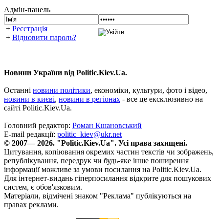
Адмін-панель
+
Реєстрація
+
Відновити пароль?
Новини України від Politic.Kiev.Ua.
Останні
новини політики
, економіки, культури, фото і відео,
новини в києві
,
новини в регіонах
- все це ексклюзивно на
сайті Politic.Kiev.Ua.
Головний редактор:
Роман Кшановський
E-mail редакції:
politic_kiev@ukr.net
© 2007— 2026. "Politic.Kiev.Ua". Усі права захищені.
Цитування, копіювання окремих частин текстів чи зображень,
републікування, передрук чи будь-яке інше поширення
інформації можливе за умови посилання на Politic.Kiev.Ua.
Для інтернет-видань гіперпосилання відкрите для пошукових
систем, є обов'язковим.
Матеріали, відмічені знаком "Реклама" публікуються на
правах реклами.