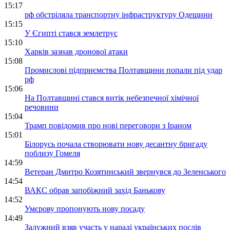
15:17
рф обстріляла транспортну інфраструктуру Одещини
15:15
У Єгипті стався землетрус
15:10
Харків зазнав дронової атаки
15:08
Промислові підприємства Полтавщини попали під удар
рф
15:06
На Полтавщині стався витік небезпечної хімічної
речовини
15:04
Трамп повідомив про нові переговори з Іраном
15:01
Білорусь почала створювати нову десантну бригаду
поблизу Гомеля
14:59
Ветеран Дмитро Козятинський звернувся до Зеленського
14:54
ВАКС обрав запобіжний захід Банькову
14:52
Умєрову пропонують нову посаду
14:49
Залужний взяв участь у нараді українських послів