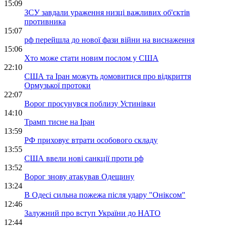
15:09
ЗСУ завдали ураження низці важливих об'єктів
противника
15:07
рф перейшла до нової фази війни на виснаження
15:06
Хто може стати новим послом у США
22:10
США та Іран можуть домовитися про відкриття
Ормузької протоки
22:07
Ворог просунувся поблизу Устинівки
14:10
Трамп тисне на Іран
13:59
РФ приховує втрати особового складу
13:55
США ввели нові санкції проти рф
13:52
Ворог знову атакував Одещину
13:24
В Одесі сильна пожежа після удару "Оніксом"
12:46
Залужний про вступ України до НАТО
12:44