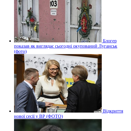
Блогер
показав як виглядає сьогодні окупований Луганськ
(фото)
Відкриття
нової сесії у ВР (ФОТО)