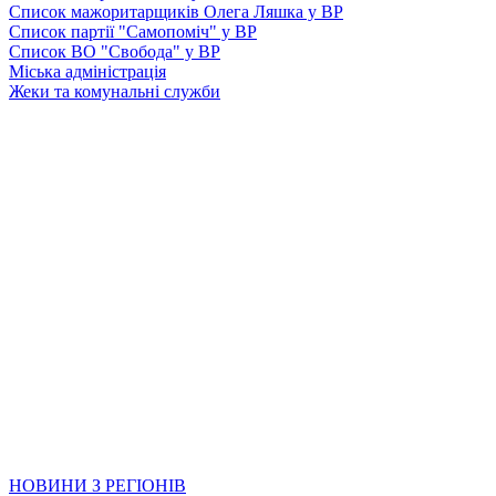
Список мажоритарщиків Олега Ляшка у ВР
Список партії "Самопоміч" у ВР
Список ВО "Свобода" у ВР
Міська адміністрація
Жеки та комунальні служби
НОВИНИ З РЕГІОНІВ