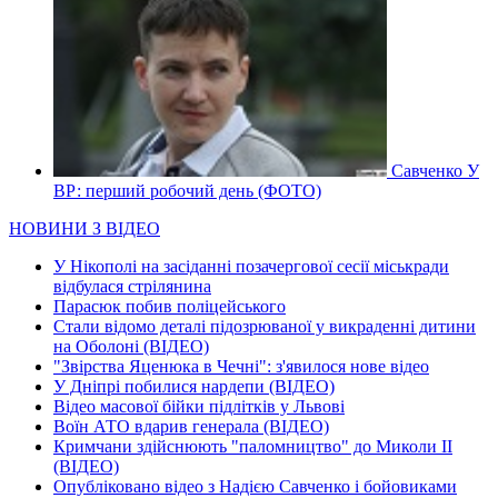
Савченко У
ВР: перший робочий день (ФОТО)
НОВИНИ З ВІДЕО
У Нікополі на засіданні позачергової сесії міськради
відбулася стрілянина
Парасюк побив поліцейського
Стали відомо деталі підозрюваної у викраденні дитини
на Оболоні (ВІДЕО)
"Звірства Яценюка в Чечні": з'явилося нове відео
У Дніпрі побилися нардепи (ВІДЕО)
Відео масової бійки підлітків у Львові
Воїн АТО вдарив генерала (ВІДЕО)
Кримчани здійснюють "паломництво" до Миколи ІІ
(ВІДЕО)
Опубліковано відео з Надією Савченко і бойовиками