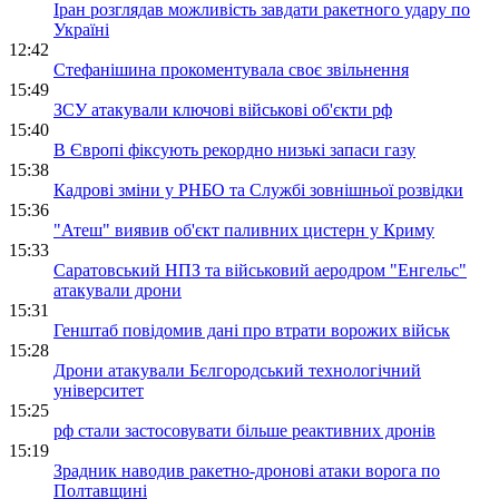
Іран розглядав можливість завдати ракетного удару по
Україні
12:42
Стефанішина прокоментувала своє звільнення
15:49
ЗСУ атакували ключові військові об'єкти рф
15:40
В Європі фіксують рекордно низькі запаси газу
15:38
Кадрові зміни у РНБО та Службі зовнішньої розвідки
15:36
"Атеш" виявив об'єкт паливних цистерн у Криму
15:33
Саратовський НПЗ та військовий аеродром "Енгельс"
атакували дрони
15:31
Генштаб повідомив дані про втрати ворожих військ
15:28
Дрони атакували Бєлгородський технологічний
університет
15:25
рф стали застосовувати більше реактивних дронів
15:19
Зрадник наводив ракетно-дронові атаки ворога по
Полтавщині