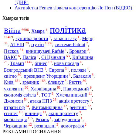
"ДНР"
Активістка Femen зірвала конференцію Ле Пен (ВІДЕО)
Хмарка тегів
політика
Війна
6606
4
,
Хмара
,
16469
1
1
,
зупинка роботи
,
запаси газу
,
Мерц
36
29
1886
2
путін
,
АТЕШ
,
,
системи Patriot
,
54
1
3
Пєсков
,
винищувачі Rafale
,
Бровари
,
6
1
53
ВАКС
,
Паліса
,
Сі Цзіньпін
,
Київщина
25
1145
19
6
Трамп
,
,
бізнес
,
нова посада
,
1
34
4
Бєлгродський ВНЗ
,
Європа
,
поляки
,
30
1
6
світло
,
президент Угорщини
,
Балаклія
,
451
168
3
30
Київ
,
зрадник
,
блекаут
,
Рютте
,
30
81
9
ухилянти
,
Харківщина
,
Навроцький
,
1
8
11
економія світла
,
ТОТ
,
Хмельницький
,
54
23
1
Джонсон
,
атака НПЗ
,
акція протесту
,
74
12
22
втрати рф
,
Житомирщина
,
рейтинг
,
10
13
9
єгипет
,
вінниця
,
акції протесту
,
155
1
1
мобілізація
,
Рязань
,
забруднення
,
12
3
2
Черкащина
,
розвіддані
,
демографія
РЕКЛАМНІ ПОСИЛАННЯ