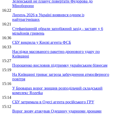
Зеленський не планує повертати Федорова до
Міноборони
16:22
Липець 2026 в Україні виявився одним із
найтрагічніших
16:21
Стефанішиній обрали запобіжний захід - заставу у 6
мільйонів гривень
16:36
СБУ викрила у Києві агента ФСБ
16:33
Наслідки масованого ракетно-дронового удару по
Київщині
15:27
Порошенко висловив підтримку українським бізнесам
15:19
На Київщині триває загроза забруднення атмосферного
повітря
15:16
У Броварах ворог знищив розподільчий складський
комплекс Rozetka
15:14
СБУ затримала в Одесі агента російського ГРУ
15:12
Ворог знову атакував Одещину ударними дронами