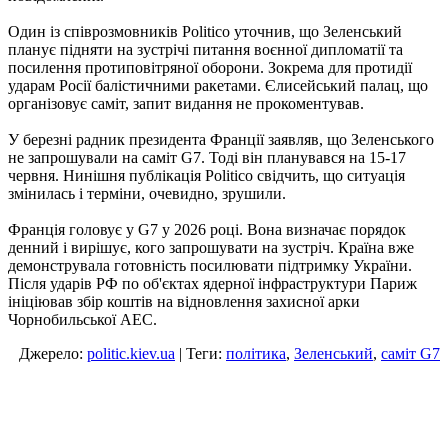
Один із співрозмовників Politico уточнив, що Зеленський
планує підняти на зустрічі питання воєнної дипломатії та
посилення протиповітряної оборони. Зокрема для протидії
ударам Росії балістичними ракетами. Єлисейський палац, що
організовує саміт, запит видання не прокоментував.
У березні радник президента Франції заявляв, що Зеленського
не запрошували на саміт G7. Тоді він планувався на 15-17
червня. Нинішня публікація Politico свідчить, що ситуація
змінилась і терміни, очевидно, зрушили.
Франція головує у G7 у 2026 році. Вона визначає порядок
денний і вирішує, кого запрошувати на зустріч. Країна вже
демонструвала готовність посилювати підтримку України.
Після ударів РФ по об'єктах ядерної інфраструктури Париж
ініціював збір коштів на відновлення захисної арки
Чорнобильської АЕС.
Джерело:
politic.kiev.ua
| Теги:
політика
,
Зеленський
,
саміт G7