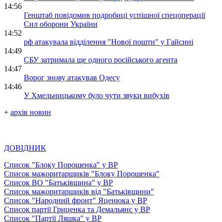
14:56
Генштаб повідомив подробиці успішної спецоперації
Сил оборони України
14:52
рф атакувала відділення "Нової пошти" у Гайсині
14:49
СБУ затримала ще одного російського агента
14:47
Ворог знову атакував Одесу
14:46
У Хмельницькому було чути звуки вибухів
+
архів новин
ДОВІДНИК
Список "Блоку Порошенка" у ВР
Список мажоритарщиків "Блоку Порошенка"
Список ВО "Батьківщина" у ВР
Список мажоритарщиків від "Батьківщини"
Список "Народний фронт" Яценюка у ВР
Список партії Гриценка та Демальянс у ВР
Список "Партії Ляшка" у ВР