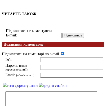
ЧИТАЙТЕ ТАКОЖ:
Підписатись не коментуючи
E-mail:
Додавання коментаря:
Підписатись на коментарі по e-mail
Ім'я:
Пароль:
(якщо
зареєстрований)
Email:
(обов'язково!)
теги форматування
додати смайли