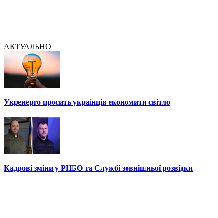
АКТУАЛЬНО
Укренерго просить українців економити світло
Кадрові зміни у РНБО та Службі зовнішньої розвідки