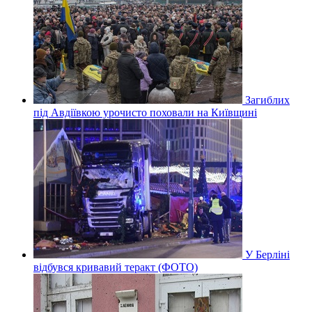
Загиблих
під Авдіївкою урочисто поховали на Київщині
У Берліні
відбувся кривавий теракт (ФОТО)