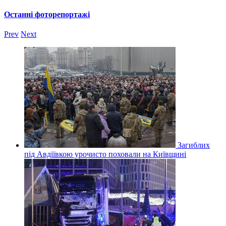
Останні фоторепортажі
Prev
Next
Загиблих
під Авдіївкою урочисто поховали на Київщині