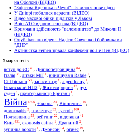
на Оболоні (ВІДЕО)
"Звірства Яценюка в Чечні": з'явилося нове відео
У Дніпрі побилися нардепи (ВІДЕО)
Відео масової бійки підлітків у Львові
Воїн АТО вдарив генерала (ВІДЕО)
Кримчани здійснюють "паломництво" до Миколи ІІ
(ВІДЕО)
Опубліковано відео з Надією Савченко і бойовиками
"ДНР"
Активістка Femen зірвала конференцію Ле Пен (ВІДЕО)
Хмарка тегів
49
84
вступ до ЄС
,
Дніпропетровщина
,
35
1
1
Італія
,
літаки МіГ
,
винищувачі Rafale
,
53
1
1
Сі Цзіньпін
,
запаси газу
,
лідер Ірану
,
1
12
Рязанський НПЗ
,
Житомирщина
,
рух
1
1
суден
,
прем'єр-міністр Британії
,
Війна
6606
34
16
,
Європа
,
Вінничина
,
2
32
100
зустріч
демографія
,
землетрус
,
,
55
22
41
Полтавщина
,
рейтинг
,
відставка
,
451
1
2
Київ
,
економія світла
,
Драпатий
,
1
54
19
зупинка роботи
,
Джонсон
,
бізнес
,