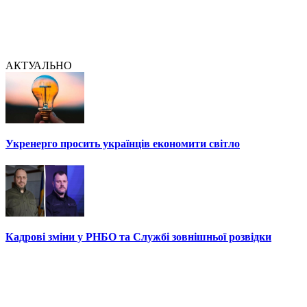
АКТУАЛЬНО
Укренерго просить українців економити світло
Кадрові зміни у РНБО та Службі зовнішньої розвідки