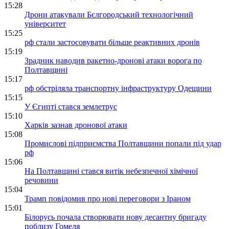
15:28
Дрони атакували Бєлгородський технологічний
університет
15:25
рф стали застосовувати більше реактивних дронів
15:19
Зрадник наводив ракетно-дронові атаки ворога по
Полтавщині
15:17
рф обстріляла транспортну інфраструктуру Одещини
15:15
У Єгипті стався землетрус
15:10
Харків зазнав дронової атаки
15:08
Промислові підприємства Полтавщини попали під удар
рф
15:06
На Полтавщині стався витік небезпечної хімічної
речовини
15:04
Трамп повідомив про нові переговори з Іраном
15:01
Білорусь почала створювати нову десантну бригаду
поблизу Гомеля