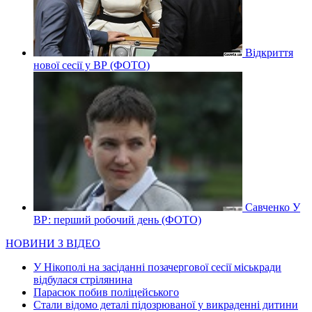
Відкриття
нової сесії у ВР (ФОТО)
Савченко У
ВР: перший робочий день (ФОТО)
НОВИНИ З ВІДЕО
У Нікополі на засіданні позачергової сесії міськради
відбулася стрілянина
Парасюк побив поліцейського
Стали відомо деталі підозрюваної у викраденні дитини