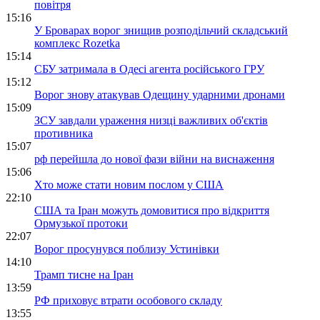
повітря
15:16
У Броварах ворог знищив розподільчий складський
комплекс Rozetka
15:14
СБУ затримала в Одесі агента російського ГРУ
15:12
Ворог знову атакував Одещину ударними дронами
15:09
ЗСУ завдали ураження низці важливих об'єктів
противника
15:07
рф перейшла до нової фази війни на виснаження
15:06
Хто може стати новим послом у США
22:10
США та Іран можуть домовитися про відкриття
Ормузької протоки
22:07
Ворог просунувся поблизу Устинівки
14:10
Трамп тисне на Іран
13:59
РФ приховує втрати особового складу
13:55