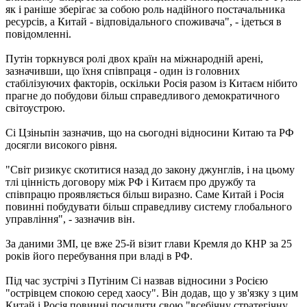
як і раніше зберігає за собою роль надійного постачальника
ресурсів, а Китай - відповідального споживача", - ідеться в
повідомленні.
Путін торкнувся ролі двох країн на міжнародній арені,
зазначивши, що їхня співпраця - один із головних
стабілізуючих факторів, оскільки Росія разом із Китаєм нібито
прагне до побудови більш справедливого демократичного
світоустрою.
Сі Цзіньпін зазначив, що на сьогодні відносини Китаю та РФ
досягли високого рівня.
"Світ ризикує скотитися назад до закону джунглів, і на цьому
тлі цінність договору між РФ і Китаєм про дружбу та
співпрацю проявляється більш виразно. Саме Китай і Росія
повинні побудувати більш справедливу систему глобального
управління", - зазначив він.
За даними ЗМІ, це вже 25-й візит глави Кремля до КНР за 25
років його перебування при владі в РФ.
Під час зустрічі з Путіним Сі назвав відносини з Росією
"острівцем спокою серед хаосу". Він додав, що у зв'язку з цим
Китай і Росія повинні посилити свою "всебічну стратегічну