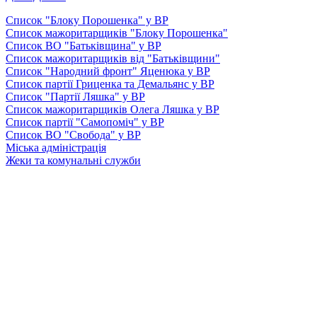
Список "Блоку Порошенка" у ВР
Список мажоритарщиків "Блоку Порошенка"
Список ВО "Батьківщина" у ВР
Список мажоритарщиків від "Батьківщини"
Список "Народний фронт" Яценюка у ВР
Список партії Гриценка та Демальянс у ВР
Список "Партії Ляшка" у ВР
Список мажоритарщиків Олега Ляшка у ВР
Список партії "Самопоміч" у ВР
Список ВО "Свобода" у ВР
Міська адміністрація
Жеки та комунальні служби