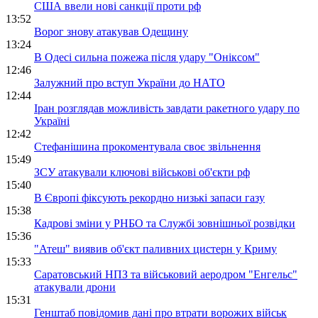
США ввели нові санкції проти рф
13:52
Ворог знову атакував Одещину
13:24
В Одесі сильна пожежа після удару "Оніксом"
12:46
Залужний про вступ України до НАТО
12:44
Іран розглядав можливість завдати ракетного удару по
Україні
12:42
Стефанішина прокоментувала своє звільнення
15:49
ЗСУ атакували ключові військові об'єкти рф
15:40
В Європі фіксують рекордно низькі запаси газу
15:38
Кадрові зміни у РНБО та Службі зовнішньої розвідки
15:36
"Атеш" виявив об'єкт паливних цистерн у Криму
15:33
Саратовський НПЗ та військовий аеродром "Енгельс"
атакували дрони
15:31
Генштаб повідомив дані про втрати ворожих військ