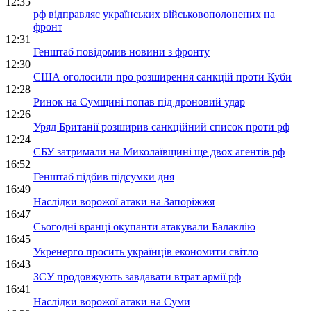
12:35
рф відправляє українських військовополонених на
фронт
12:31
Генштаб повідомив новини з фронту
12:30
США оголосили про розширення санкцій проти Куби
12:28
Ринок на Сумщині попав під дроновий удар
12:26
Уряд Британії розширив санкційний список проти рф
12:24
СБУ затримали на Миколаївщині ще двох агентів рф
16:52
Генштаб підбив підсумки дня
16:49
Наслідки ворожої атаки на Запоріжжя
16:47
Сьогодні вранці окупанти атакували Балаклію
16:45
Укренерго просить українців економити світло
16:43
ЗСУ продовжують завдавати втрат армії рф
16:41
Наслідки ворожої атаки на Суми