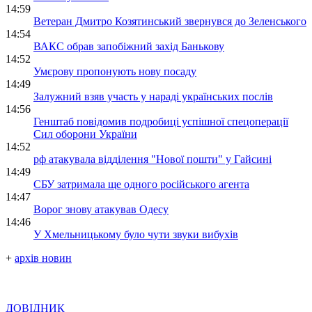
14:59
Ветеран Дмитро Козятинський звернувся до Зеленського
14:54
ВАКС обрав запобіжний захід Банькову
14:52
Умєрову пропонують нову посаду
14:49
Залужний взяв участь у нараді українських послів
14:56
Генштаб повідомив подробиці успішної спецоперації
Сил оборони України
14:52
рф атакувала відділення "Нової пошти" у Гайсині
14:49
СБУ затримала ще одного російського агента
14:47
Ворог знову атакував Одесу
14:46
У Хмельницькому було чути звуки вибухів
+
архів новин
ДОВІДНИК