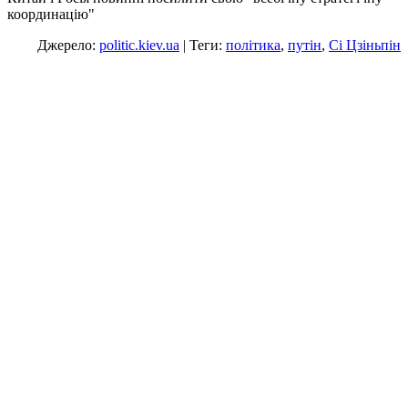
координацію"
Джерело:
politic.kiev.ua
| Теги:
політика
,
путін
,
Сі Цзіньпін