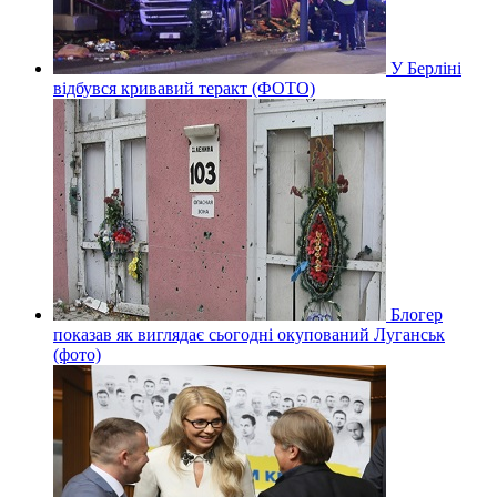
У Берліні
відбувся кривавий теракт (ФОТО)
Блогер
показав як виглядає сьогодні окупований Луганськ
(фото)