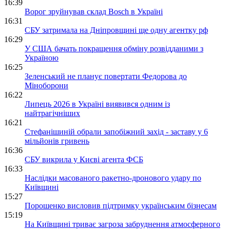
16:39
Ворог зруйнував склад Bosch в Україні
16:31
СБУ затримала на Дніпровщині ще одну агентку рф
16:29
У США бачать покращення обміну розвідданими з
Україною
16:25
Зеленський не планує повертати Федорова до
Міноборони
16:22
Липець 2026 в Україні виявився одним із
найтрагічніших
16:21
Стефанішиній обрали запобіжний захід - заставу у 6
мільйонів гривень
16:36
СБУ викрила у Києві агента ФСБ
16:33
Наслідки масованого ракетно-дронового удару по
Київщині
15:27
Порошенко висловив підтримку українським бізнесам
15:19
На Київщині триває загроза забруднення атмосферного