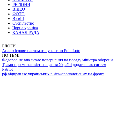
РЕГІОНИ
ВІДЕО
ФОТО
В світі
Суспільство
Чорна хроніка
КАНАЛ РАДА
БЛОГИ
Аналіз ігрових автоматів у казино PointLoto
ПО ТЕМІ
Федоров не виключає повернення на посаду міністра оборони
Трамп про можливість надання Україні додаткових систем
Patriot
рф відправляє українських військовополонених на фронт