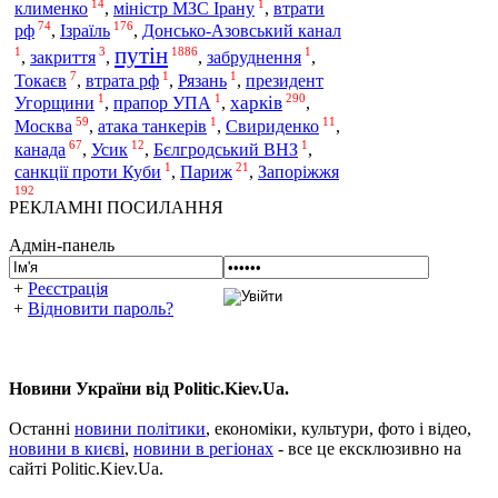
14
1
клименко
,
міністр МЗС Ірану
,
втрати
74
176
Ізраїль
рф
,
,
Донсько-Азовський канал
путін
1
3
1886
1
,
закриття
,
,
забруднення
,
7
1
1
Токаєв
,
втрата рф
,
Рязань
,
президент
1
1
290
харків
Угорщини
,
прапор УПА
,
,
59
1
11
Москва
,
атака танкерів
,
Свириденко
,
67
12
1
канада
,
Усик
,
Бєлгродський ВНЗ
,
1
21
Запоріжжя
санкції проти Куби
,
Париж
,
192
РЕКЛАМНІ ПОСИЛАННЯ
Адмін-панель
+
Реєстрація
+
Відновити пароль?
Новини України від Politic.Kiev.Ua.
Останні
новини політики
, економіки, культури, фото і відео,
новини в києві
,
новини в регіонах
- все це ексклюзивно на
сайті Politic.Kiev.Ua.