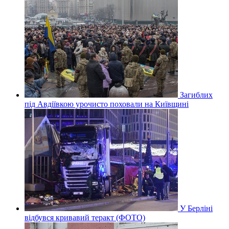
Загиблих
під Авдіївкою урочисто поховали на Київщині
У Берліні
відбувся кривавий теракт (ФОТО)