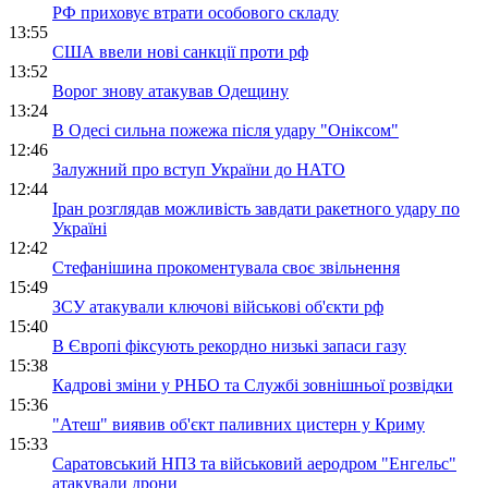
РФ приховує втрати особового складу
13:55
США ввели нові санкції проти рф
13:52
Ворог знову атакував Одещину
13:24
В Одесі сильна пожежа після удару "Оніксом"
12:46
Залужний про вступ України до НАТО
12:44
Іран розглядав можливість завдати ракетного удару по
Україні
12:42
Стефанішина прокоментувала своє звільнення
15:49
ЗСУ атакували ключові військові об'єкти рф
15:40
В Європі фіксують рекордно низькі запаси газу
15:38
Кадрові зміни у РНБО та Службі зовнішньої розвідки
15:36
"Атеш" виявив об'єкт паливних цистерн у Криму
15:33
Саратовський НПЗ та військовий аеродром "Енгельс"
атакували дрони