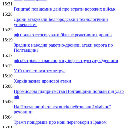
15:31
Генштаб повідомив дані про втрати ворожих військ
15:28
Дрони атакували Бєлгородський технологічний
університет
15:25
рф стали застосовувати більше реактивних дронів
15:19
Зрадник наводив ракетно-дронові атаки ворога по
Полтавщині
15:17
рф обстріляла транспортну інфраструктуру Одещини
15:15
У Єгипті стався землетрус
15:10
Харків зазнав дронової атаки
15:08
Промислові підприємства Полтавщини попали під удар
рф
15:06
На Полтавщині стався витік небезпечної хімічної
речовини
15:04
Трамп повідомив про нові переговори з Іраном
15:01