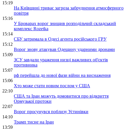
15:19
На Київщині триває загроза забруднення атмосферного
повітря
15:16
У Броварах ворог знищив розподільчий складський
комплекс Rozetka
15:14
СБУ затримала в Одесі агента російського ГРУ
15:12
Ворог знову атакував Одещину ударними дронами
15:09
ЗСУ завдали ураження низці важливих об'єктів
противника
15:07
рф перейшла до нової фази війни на виснаження
15:06
Хто може стати новим послом у США
22:10
США та Іран можуть домовитися про відкриття
Ормузької протоки
22:07
Ворог просунувся поблизу Устинівки
14:10
Трамп тисне на Іран
13:59