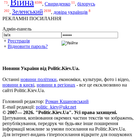
Війна
73
6596
11
білорусь
,
,
Свириденко
,
Зеленський
202
2030
8
,
,
довіра українців
РЕКЛАМНІ ПОСИЛАННЯ
Адмін-панель
+
Реєстрація
+
Відновити пароль?
Новини України від Politic.Kiev.Ua.
Останні
новини політики
, економіки, культури, фото і відео,
новини в києві
,
новини в регіонах
- все це ексклюзивно на
сайті Politic.Kiev.Ua.
Головний редактор:
Роман Кшановський
E-mail редакції:
politic_kiev@ukr.net
© 2007— 2026. "Politic.Kiev.Ua". Усі права захищені.
Цитування, копіювання окремих частин текстів чи зображень,
републікування, передрук чи будь-яке інше поширення
інформації можливе за умови посилання на Politic.Kiev.Ua.
Для інтернет-видань гіперпосилання відкрите для пошукових