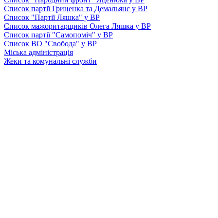
Список партії Гриценка та Демальянс у ВР
Список "Партії Ляшка" у ВР
Список мажоритарщиків Олега Ляшка у ВР
Список партії "Самопоміч" у ВР
Список ВО "Свобода" у ВР
Міська адміністрація
Жеки та комунальні служби