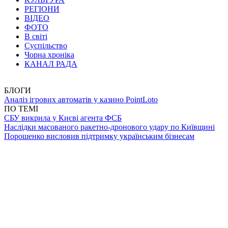
РЕГІОНИ
ВІДЕО
ФОТО
В світі
Суспільство
Чорна хроніка
КАНАЛ РАДА
БЛОГИ
Аналіз ігрових автоматів у казино PointLoto
ПО ТЕМІ
СБУ викрила у Києві агента ФСБ
Наслідки масованого ракетно-дронового удару по Київщині
Порошенко висловив підтримку українським бізнесам