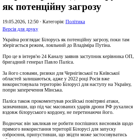
як потенційну загрозу
19.05.2026, 12:50 · Категорія:
Політика
Версія для друку
Україна розглядає Білорусь як потенційну загрозу, поки там
зберігається режим, лояльний до Владіміра Путіна.
Про це в інтерв'ю 24 Каналу заявив заступник керівника ОП,
бригадний генерал Павло Паліса.
За його словами, ризики для Чернігівської та Київської
областей залишаються, адже у 2022 році Росія вже
використовувала територію Білорусі для наступу на Україну,
попри заперечення Мінська.
Паліса також прокоментував російські повітряні атаки,
зазначивши, що під час масованих ударів дрони РФ рухалися
вздовж білоруського кордону, не перетинаючи його.
Водночас він закликав не робити поспішних висновків щодо
прямого використання території Білорусі для запуску
озброєння, припустивши, що звідти може застосовуватись