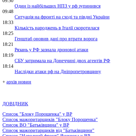
09:50
Один із найбільших НПЗ у рф зупинився
09:48
Ситуація на фронті на сході та півдні України
18:33
Кількість народжень в Італії скоротилася
18:25
Генштаб оновив дані про втрати ворога
18:21
Рязань у РФ зазнала дронової атаки
18:19
СБУ затримала на Донеччині двох агентів РФ
18:14
Наслідки атаки рф на Дніпропетровщину
+
архів новин
ДОВІДНИК
Список "Блоку Порошенка" у ВР
Список мажоритарщиків "Блоку Порошенка"
Список ВО "Батьківщина" у ВР
Список мажоритарщиків від "Батьківщини"
Список "Народний фронт" Яценюка у ВР