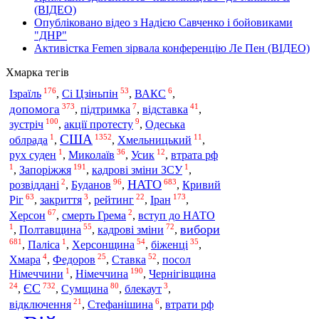
(ВІДЕО)
Опубліковано відео з Надією Савченко і бойовиками
"ДНР"
Активістка Femen зірвала конференцію Ле Пен (ВІДЕО)
Хмарка тегів
176
53
6
Ізраїль
,
Сі Цзіньпін
,
ВАКС
,
373
7
41
допомога
,
підтримка
,
відставка
,
100
9
зустріч
,
акції протесту
,
Одеська
США
1
1352
11
облрада
,
,
Хмельницький
,
1
36
12
рух суден
,
Миколаїв
,
Усик
,
втрата рф
1
191
1
Запоріжжя
,
,
кадрові зміни ЗСУ
,
2
96
683
НАТО
розвіддані
,
Буданов
,
,
Кривий
63
3
22
173
Іран
Ріг
,
закриття
,
рейтинг
,
,
67
2
Херсон
,
смерть Грема
,
вступ до НАТО
1
55
72
вибори
,
Полтавщина
,
кадрові зміни
,
681
1
54
35
,
Паліса
,
Херсонщина
,
біженці
,
4
25
52
Хмара
,
Федоров
,
Ставка
,
посол
1
190
Німеччина
Німеччини
,
,
Чернігівщина
24
732
80
3
ЄС
,
,
Сумщина
,
блекаут
,
21
6
відключення
,
Стефанішина
,
втрати рф