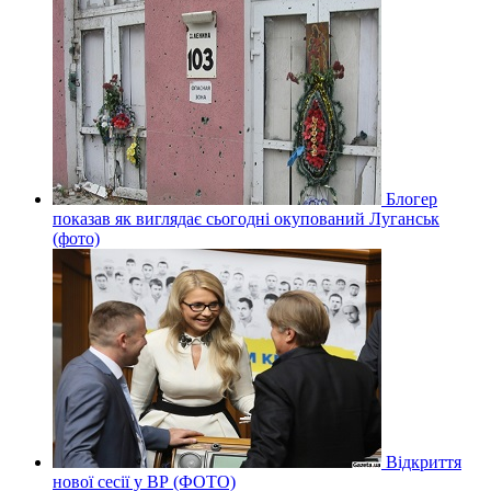
Блогер
показав як виглядає сьогодні окупований Луганськ
(фото)
Відкриття
нової сесії у ВР (ФОТО)