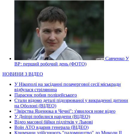
Савченко У
ВР: перший робочий день (ФОТО)
НОВИНИ З ВІДЕО
У Нікополі на засіданні позачергової сесії міськради
відбулася стрілянина
Парасюк побив поліцейського
Стали відомо деталі підозрюваної у викраденні дитини
на Оболоні (ВІДЕО)
"Звірства Яценюка в Чечні": з'явилося нове відео
У Дніпрі побилися нардепи (ВІДЕО)
Відео масової бійки підлітків у Львові
Воїн АТО вдарив генерала (ВІДЕО)
Кримчани здійснюють "паломництво" до Миколи ІІ