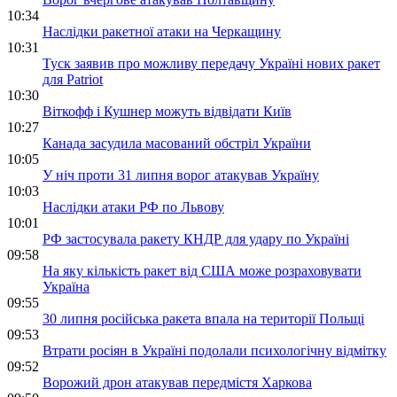
10:34
Наслідки ракетної атаки на Черкащину
10:31
Туск заявив про можливу передачу Україні нових ракет
для Patriot
10:30
Віткофф і Кушнер можуть відвідати Київ
10:27
Канада засудила масований обстріл України
10:05
У ніч проти 31 липня ворог атакував Україну
10:03
Наслідки атаки РФ по Львову
10:01
РФ застосувала ракету КНДР для удару по Україні
09:58
На яку кількість ракет від США може розраховувати
Україна
09:55
30 липня російська ракета впала на території Польщі
09:53
Втрати росіян в Україні подолали психологічну відмітку
09:52
Ворожий дрон атакував передмістя Харкова