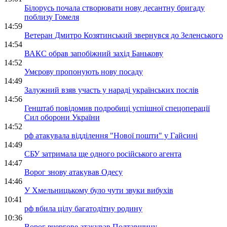
Білорусь почала створювати нову десантну бригаду
поблизу Гомеля
14:59
Ветеран Дмитро Козятинський звернувся до Зеленського
14:54
ВАКС обрав запобіжний захід Банькову
14:52
Умєрову пропонують нову посаду
14:49
Залужний взяв участь у нараді українських послів
14:56
Генштаб повідомив подробиці успішної спецоперації
Сил оборони України
14:52
рф атакувала відділення "Нової пошти" у Гайсині
14:49
СБУ затримала ще одного російського агента
14:47
Ворог знову атакував Одесу
14:46
У Хмельницькому було чути звуки вибухів
10:41
рф вбила цілу багатодітну родину
10:36
Ворог вчергове атакував Полтавщину