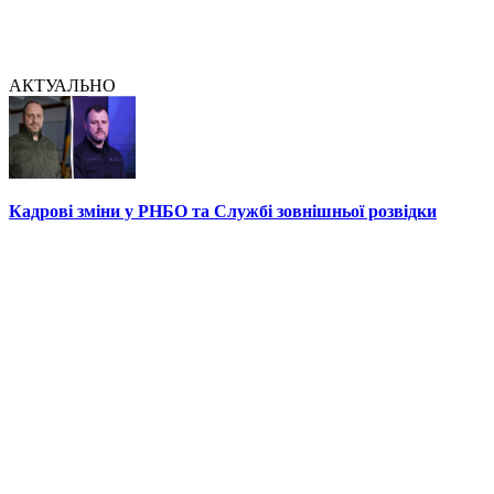
АКТУАЛЬНО
Кадрові зміни у РНБО та Службі зовнішньої розвідки