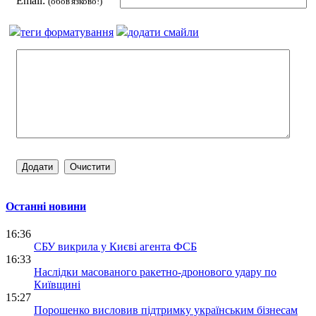
Email:
(обов'язково!)
теги форматування
додати смайли
Останні новини
16:36
СБУ викрила у Києві агента ФСБ
16:33
Наслідки масованого ракетно-дронового удару по
Київщині
15:27
Порошенко висловив підтримку українським бізнесам