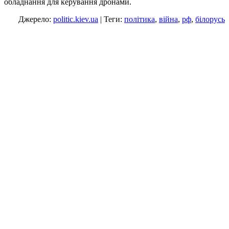
обладнання для керування дронами.
Джерело:
politic.kiev.ua
| Теги:
політика
,
війна
,
рф
,
білорусь