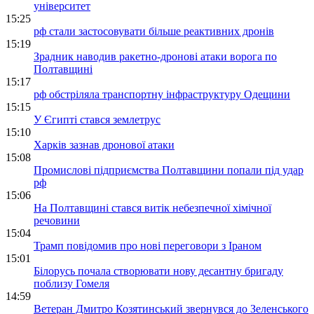
університет
15:25
рф стали застосовувати більше реактивних дронів
15:19
Зрадник наводив ракетно-дронові атаки ворога по
Полтавщині
15:17
рф обстріляла транспортну інфраструктуру Одещини
15:15
У Єгипті стався землетрус
15:10
Харків зазнав дронової атаки
15:08
Промислові підприємства Полтавщини попали під удар
рф
15:06
На Полтавщині стався витік небезпечної хімічної
речовини
15:04
Трамп повідомив про нові переговори з Іраном
15:01
Білорусь почала створювати нову десантну бригаду
поблизу Гомеля
14:59
Ветеран Дмитро Козятинський звернувся до Зеленського