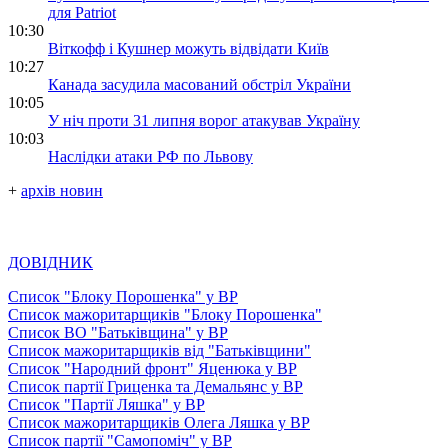
для Patriot
10:30
Віткофф і Кушнер можуть відвідати Київ
10:27
Канада засудила масований обстріл України
10:05
У ніч проти 31 липня ворог атакував Україну
10:03
Наслідки атаки РФ по Львову
+
архів новин
ДОВІДНИК
Список "Блоку Порошенка" у ВР
Список мажоритарщиків "Блоку Порошенка"
Список ВО "Батьківщина" у ВР
Список мажоритарщиків від "Батьківщини"
Список "Народний фронт" Яценюка у ВР
Список партії Гриценка та Демальянс у ВР
Список "Партії Ляшка" у ВР
Список мажоритарщиків Олега Ляшка у ВР
Список партії "Самопоміч" у ВР