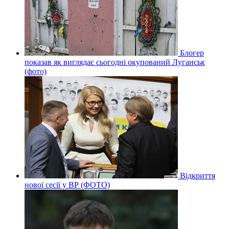
Блогер
показав як виглядає сьогодні окупований Луганськ
(фото)
Відкриття
нової сесії у ВР (ФОТО)