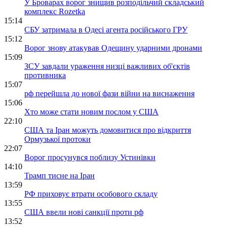
У Броварах ворог знищив розподільчий складський
комплекс Rozetka
15:14
СБУ затримала в Одесі агента російського ГРУ
15:12
Ворог знову атакував Одещину ударними дронами
15:09
ЗСУ завдали ураження низці важливих об'єктів
противника
15:07
рф перейшла до нової фази війни на виснаження
15:06
Хто може стати новим послом у США
22:10
США та Іран можуть домовитися про відкриття
Ормузької протоки
22:07
Ворог просунувся поблизу Устинівки
14:10
Трамп тисне на Іран
13:59
РФ приховує втрати особового складу
13:55
США ввели нові санкції проти рф
13:52