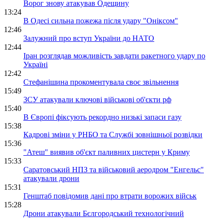
Ворог знову атакував Одещину
13:24
В Одесі сильна пожежа після удару "Оніксом"
12:46
Залужний про вступ України до НАТО
12:44
Іран розглядав можливість завдати ракетного удару по
Україні
12:42
Стефанішина прокоментувала своє звільнення
15:49
ЗСУ атакували ключові військові об'єкти рф
15:40
В Європі фіксують рекордно низькі запаси газу
15:38
Кадрові зміни у РНБО та Службі зовнішньої розвідки
15:36
"Атеш" виявив об'єкт паливних цистерн у Криму
15:33
Саратовський НПЗ та військовий аеродром "Енгельс"
атакували дрони
15:31
Генштаб повідомив дані про втрати ворожих військ
15:28
Дрони атакували Бєлгородський технологічний