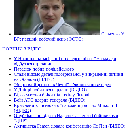
Савченко У
ВР: перший робочий день (ФОТО)
НОВИНИ З ВІДЕО
У Нікополі на засіданні позачергової сесії міськради
відбулася стрілянина
Парасюк побив поліцейського
Стали відомо деталі підозрюваної у викраденні дитини
на Оболоні (ВІДЕО)
"Звірства Яценюка в Чечні": з'явилося нове відео
У Дніпрі побилися нардепи (ВІДЕО)
Відео масової бійки підлітків у Львові
Воїн АТО вдарив генерала (ВІДЕО)
Кримчани здійснюють "паломництво" до Миколи ІІ
(ВІДЕО)
Опубліковано відео з Надією Савченко і бойовиками
"ДНР"
Активістка Femen зірвала конференцію Ле Пен (ВІДЕО)