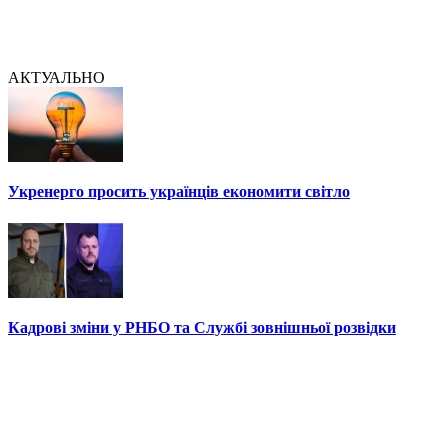
АКТУАЛЬНО
Укренерго просить українців економити світло
Кадрові зміни у РНБО та Службі зовнішньої розвідки