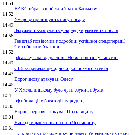
14:54
ВАКС обрав запобіжний захід Банькову
14:52
Умєрову пропонують нову посаду
14:49
Залужний взяв участь у нараді українських послів
14:56
Генштаб повідомив подробиці успішної спецоперації
Сил оборони України
14:52
рф атакувала відділення "Нової пошти" у Гайсині
14:49
СБУ затримала ще одного російського агента
14:47
Ворог знову атакував Одесу
14:46
У Хмельницькому було чути звуки вибухів
10:41
рф вбила цілу багатодітну родину
10:36
Ворог вчергове атакував Полтавщину
10:34
Наслідки ракетної атаки на Черкащину
10:31
Туск заявив про можливу передачу Україні нових ракет