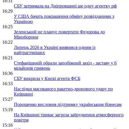
16:31
СБУ затримала на Дніпровщині ще одну агентку рф
16:29
У США бачать покращення обміну розвідданими з
Україною
16:25
Зеленський не планує повертати Федорова до
Міноборони
16:22
Липець 2026 в Україні виявився одним із
найтрагічніших
16:21
Стефанішиній обрали запобіжний захід - заставу у 6
мільйонів гривень
16:36
СБУ викрила у Києві агента ФСБ
16:33
Наслідки масованого ракетно-дронового удару по
Київщині
15:27
Порошенко висловив підтримку українським бізнесам
15:19
На Київщині триває загроза забруднення атмосферного
повітря
15:16