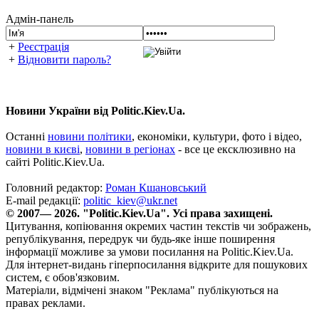
Адмін-панель
+
Реєстрація
+
Відновити пароль?
Новини України від Politic.Kiev.Ua.
Останні
новини політики
, економіки, культури, фото і відео,
новини в києві
,
новини в регіонах
- все це ексклюзивно на
сайті Politic.Kiev.Ua.
Головний редактор:
Роман Кшановський
E-mail редакції:
politic_kiev@ukr.net
© 2007— 2026. "Politic.Kiev.Ua". Усі права захищені.
Цитування, копіювання окремих частин текстів чи зображень,
републікування, передрук чи будь-яке інше поширення
інформації можливе за умови посилання на Politic.Kiev.Ua.
Для інтернет-видань гіперпосилання відкрите для пошукових
систем, є обов'язковим.
Матеріали, відмічені знаком "Реклама" публікуються на
правах реклами.