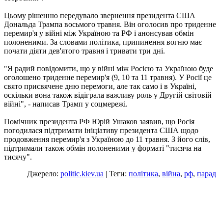
Цьому рішенню передувало звернення президента США
Дональда Трампа восьмого травня. Він оголосив про триденне
перемир'я у війні між Україною та РФ і анонсував обмін
полоненими. За словами політика, припинення вогню має
почати діяти дев'ятого травня і тривати три дні.
"Я радий повідомити, що у війні між Росією та Україною буде
оголошено триденне перемир'я (9, 10 та 11 травня). У Росії це
свято присвячене дню перемоги, але так само і в Україні,
оскільки вона також відіграла важливу роль у Другій світовій
війні", - написав Трамп у соцмережі.
Помічник президента РФ Юрій Ушаков заявив, що Росія
погодилася підтримати ініціативу президента США щодо
продовження перемир'я з Україною до 11 травня. З його слів,
підтримали також обмін полоненими у форматі "тисяча на
тисячу".
Джерело:
politic.kiev.ua
| Теги:
політика
,
війна
,
рф
,
парад