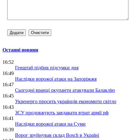
Останні новини
16:52
Генштаб підбив підсумки дня
16:49
Наслідки ворожої атаки на Запоріжжя
16:47
Сьогодні вранці окупанти атакували Балаклію
16:45
Укренерго просить українців економити світло
16:43
ЗСУ продовжують завдавати втрат армії рф
16:41
Наслідки ворожої атаки на Суми
16:39
Ворог зруйнував склад Bosch в Україні