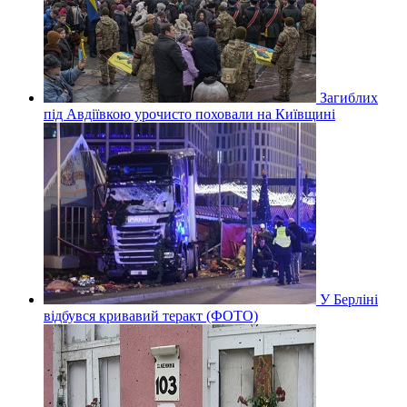
Загиблих
під Авдіївкою урочисто поховали на Київщині
У Берліні
відбувся кривавий теракт (ФОТО)