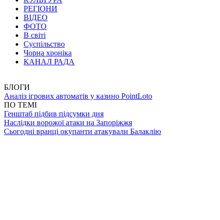
РЕГІОНИ
ВІДЕО
ФОТО
В світі
Суспільство
Чорна хроніка
КАНАЛ РАДА
БЛОГИ
Аналіз ігрових автоматів у казино PointLoto
ПО ТЕМІ
Генштаб підбив підсумки дня
Наслідки ворожої атаки на Запоріжжя
Сьогодні вранці окупанти атакували Балаклію