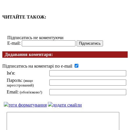
ЧИТАЙТЕ ТАКОЖ:
Підписатись не коментуючи
E-mail:
Додавання коментаря:
Підписатись на коментарі по e-mail
Ім'я:
Пароль:
(якщо
зареєстрований)
Email:
(обов'язково!)
теги форматування
додати смайли