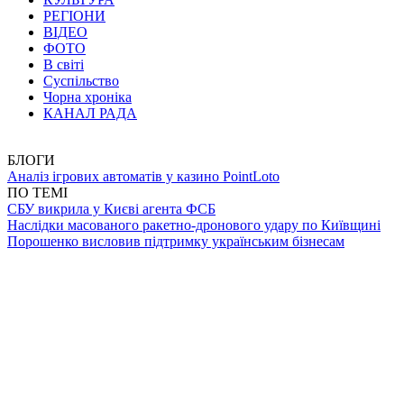
РЕГІОНИ
ВІДЕО
ФОТО
В світі
Суспільство
Чорна хроніка
КАНАЛ РАДА
БЛОГИ
Аналіз ігрових автоматів у казино PointLoto
ПО ТЕМІ
СБУ викрила у Києві агента ФСБ
Наслідки масованого ракетно-дронового удару по Київщині
Порошенко висловив підтримку українським бізнесам