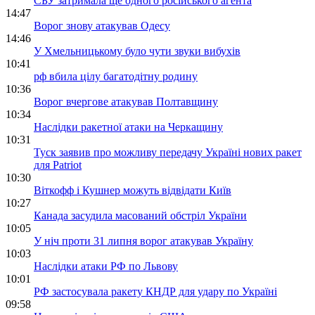
СБУ затримала ще одного російського агента
14:47
Ворог знову атакував Одесу
14:46
У Хмельницькому було чути звуки вибухів
10:41
рф вбила цілу багатодітну родину
10:36
Ворог вчергове атакував Полтавщину
10:34
Наслідки ракетної атаки на Черкащину
10:31
Туск заявив про можливу передачу Україні нових ракет
для Patriot
10:30
Віткофф і Кушнер можуть відвідати Київ
10:27
Канада засудила масований обстріл України
10:05
У ніч проти 31 липня ворог атакував Україну
10:03
Наслідки атаки РФ по Львову
10:01
РФ застосувала ракету КНДР для удару по Україні
09:58