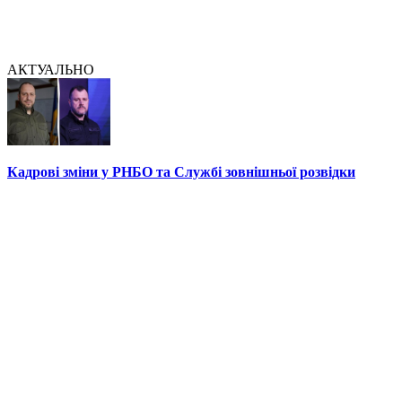
АКТУАЛЬНО
Кадрові зміни у РНБО та Службі зовнішньої розвідки