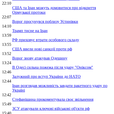
22:10
США та Іран можуть домовитися про відкриття
Ормузької протоки
22:07
Ворог просунувся поблизу Устинівки
14:10
Трамп тисне на Іран
13:59
РФ приховує втрати особового складу
13:55
США ввели нові санкції проти рф
13:52
Ворог знову атакував Одещину
13:24
В Одесі сильна пожежа після удару "Оніксом"
12:46
Залужний про вступ України до НАТО
12:44
Іран розглядав можливість завдати ракетного удару по
Україні
12:42
Стефанішина прокоментувала своє звільнення
15:49
ЗСУ атакували ключові військові об'єкти рф
15:40