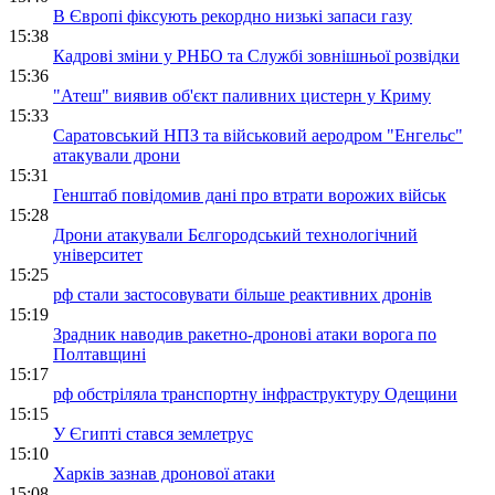
В Європі фіксують рекордно низькі запаси газу
15:38
Кадрові зміни у РНБО та Службі зовнішньої розвідки
15:36
"Атеш" виявив об'єкт паливних цистерн у Криму
15:33
Саратовський НПЗ та військовий аеродром "Енгельс"
атакували дрони
15:31
Генштаб повідомив дані про втрати ворожих військ
15:28
Дрони атакували Бєлгородський технологічний
університет
15:25
рф стали застосовувати більше реактивних дронів
15:19
Зрадник наводив ракетно-дронові атаки ворога по
Полтавщині
15:17
рф обстріляла транспортну інфраструктуру Одещини
15:15
У Єгипті стався землетрус
15:10
Харків зазнав дронової атаки
15:08