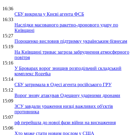
16:36
СБУ викрила у Києві агента ФСБ
16:33
Наслідки масованого ракетно-дронового удару по
Київщині
15:27
Порошенко висловив підтримку українським бізнесам
15:19
На Київщині триває загроза забруднення атмосферного
повітря
15:16
У Броварах ворог знищив розподільчий складський
комплекс Rozetka
15:14
СБУ затримала в Одесі агента російського ГРУ
15:12
Ворог знову атакував Одещину ударними дронами
15:09
ЗСУ завдали ураження низці важливих об'єктів
противника
15:07
рф перейшла до нової фази війни на виснаження
15:06
Хто може стати новим послом у США