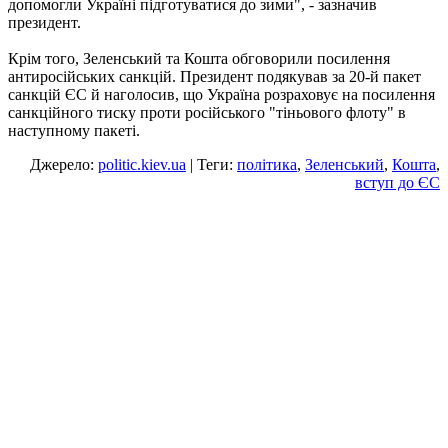
допомогли Україні підготуватися до зими", - зазначив
президент.
Крім того, Зеленський та Кошта обговорили посилення
антиросійських санкцій. Президент подякував за 20-й пакет
санкцій ЄС й наголосив, що Україна розраховує на посилення
санкційного тиску проти російського "тіньового флоту" в
наступному пакеті.
Джерело:
politic.kiev.ua
| Теги:
політика
,
Зеленський
,
Кошта
,
вступ до ЄС