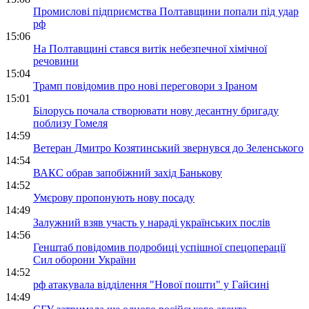
Промислові підприємства Полтавщини попали під удар
рф
15:06
На Полтавщині стався витік небезпечної хімічної
речовини
15:04
Трамп повідомив про нові переговори з Іраном
15:01
Білорусь почала створювати нову десантну бригаду
поблизу Гомеля
14:59
Ветеран Дмитро Козятинський звернувся до Зеленського
14:54
ВАКС обрав запобіжний захід Банькову
14:52
Умєрову пропонують нову посаду
14:49
Залужний взяв участь у нараді українських послів
14:56
Генштаб повідомив подробиці успішної спецоперації
Сил оборони України
14:52
рф атакувала відділення "Нової пошти" у Гайсині
14:49