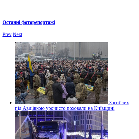
Останні фоторепортажі
Prev
Next
Загиблих
під Авдіївкою урочисто поховали на Київщині