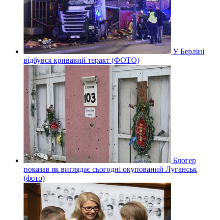
У Берліні
відбувся кривавий теракт (ФОТО)
Блогер
показав як виглядає сьогодні окупований Луганськ
(фото)