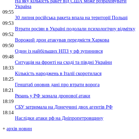
На яку кількість ракет від США може розраховувати
Україна
09:55
30 липня російська ракета впала на території Польщі
09:53
Втрати росіян в Україні подолали психологічну відмітку
09:52
Ворожий дрон атакував передмістя Харкова
09:50
Один із найбільших НПЗ у рф зупинився
09:48
Ситуація на фронті на сході та півдні України
18:33
Кількість народжень в Італії скоротилася
18:25
Генштаб оновив дані про втрати ворога
18:21
Рязань у РФ зазнала дронової атаки
18:19
СБУ затримала на Донеччині двох агентів РФ
18:14
Наслідки атаки рф на Дніпропетровщину
+
архів новин