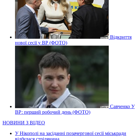
Відкриття
нової сесії у ВР (ФОТО)
Савченко У
ВР: перший робочий день (ФОТО)
НОВИНИ З ВІДЕО
У Нікополі на засіданні позачергової сесії міськради
відбулася стрілянина