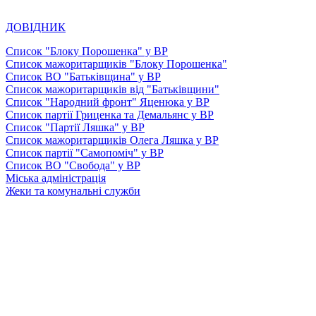
ДОВІДНИК
Список "Блоку Порошенка" у ВР
Список мажоритарщиків "Блоку Порошенка"
Список ВО "Батьківщина" у ВР
Список мажоритарщиків від "Батьківщини"
Список "Народний фронт" Яценюка у ВР
Список партії Гриценка та Демальянс у ВР
Список "Партії Ляшка" у ВР
Список мажоритарщиків Олега Ляшка у ВР
Список партії "Самопоміч" у ВР
Список ВО "Свобода" у ВР
Міська адміністрація
Жеки та комунальні служби