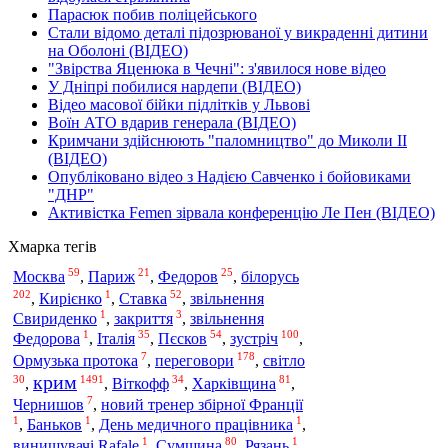
Парасюк побив поліцейського
Стали відомо деталі підозрюваної у викраденні дитини
на Оболоні (ВІДЕО)
"Звірства Яценюка в Чечні": з'явилося нове відео
У Дніпрі побилися нардепи (ВІДЕО)
Відео масової бійки підлітків у Львові
Воїн АТО вдарив генерала (ВІДЕО)
Кримчани здійснюють "паломництво" до Миколи ІІ
(ВІДЕО)
Опубліковано відео з Надією Савченко і бойовиками
"ДНР"
Активістка Femen зірвала конференцію Ле Пен (ВІДЕО)
Хмарка тегів
59
21
25
білорусь
Москва
,
Париж
,
Федоров
,
202
1
52
,
Кирієнко
,
Ставка
,
звільнення
1
3
Свириденко
,
закриття
,
звільнення
1
35
54
100
зустріч
Федорова
,
Італія
,
Пєсков
,
,
7
178
переговори
Ормузька протока
,
,
світло
крим
30
1491
34
81
,
,
Віткофф
,
Харківщина
,
7
Чернишов
,
новий тренер збірної Франції
1
1
1
,
Баньков
,
День медичного працівника
,
1
80
1
винищувачі Rafale
,
Сумщина
,
Рязань
,