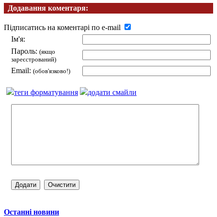
Додавання коментаря:
Підписатись на коментарі по e-mail
Ім'я:
Пароль:
(якщо
зареєстрований)
Email:
(обов'язково!)
теги форматування
додати смайли
Останні новини