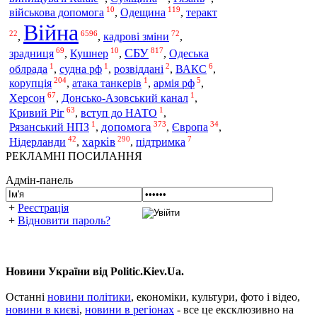
10
119
Одещина
військова допомога
,
,
теракт
Війна
22
6596
72
,
,
кадрові зміни
,
69
10
817
СБУ
зрадниця
,
Кушнер
,
,
Одеська
1
1
2
6
облрада
,
судна рф
,
розвіддані
,
ВАКС
,
204
1
5
корупція
,
атака танкерів
,
армія рф
,
67
1
Херсон
,
Донсько-Азовський канал
,
63
1
Кривий Ріг
,
вступ до НАТО
,
1
373
34
допомога
Рязанський НПЗ
,
,
Європа
,
42
290
7
харків
Нідерланди
,
,
підтримка
РЕКЛАМНІ ПОСИЛАННЯ
Адмін-панель
+
Реєстрація
+
Відновити пароль?
Новини України від Politic.Kiev.Ua.
Останні
новини політики
, економіки, культури, фото і відео,
новини в києві
,
новини в регіонах
- все це ексклюзивно на