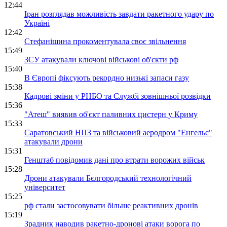
12:44
Іран розглядав можливість завдати ракетного удару по
Україні
12:42
Стефанішина прокоментувала своє звільнення
15:49
ЗСУ атакували ключові військові об'єкти рф
15:40
В Європі фіксують рекордно низькі запаси газу
15:38
Кадрові зміни у РНБО та Службі зовнішньої розвідки
15:36
"Атеш" виявив об'єкт паливних цистерн у Криму
15:33
Саратовський НПЗ та військовий аеродром "Енгельс"
атакували дрони
15:31
Генштаб повідомив дані про втрати ворожих військ
15:28
Дрони атакували Бєлгородський технологічний
університет
15:25
рф стали застосовувати більше реактивних дронів
15:19
Зрадник наводив ракетно-дронові атаки ворога по