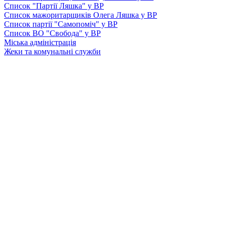
Список "Партії Ляшка" у ВР
Список мажоритарщиків Олега Ляшка у ВР
Список партії "Самопоміч" у ВР
Список ВО "Свобода" у ВР
Міська адміністрація
Жеки та комунальні служби