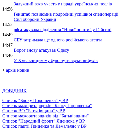
Залужний взяв участь у нараді українських послів
14:56
Генштаб повідомив подробиці успішної спецоперації
Сил оборони України
14:52
рф атакувала відділення "Нової пошти" у Гайсині
14:49
СБУ затримала ще одного російського агента
14:47
Ворог знову атакував Одесу
14:46
У Хмельницькому було чути звуки вибухів
+
архів новин
ДОВІДНИК
Список "Блоку Порошенка" у ВР
Список мажоритарщиків "Блоку Порошенка"
Список ВО "Батьківщина" у ВР
Список мажоритарщиків від "Батьківщини"
Список "Народний фронт" Яценюка у ВР
Список партії Гриценка та Демальянс у ВР