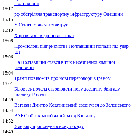
Полтавщині
15:17
рф обстріляла транспортну інфраструктуру Одещини
15:15
У Єгипті стався землетрус
15:10
Харків зазнав дронової атаки
15:08
Промислові підприємства Полтавщини попали під удар
рф
15:06
На Полтавщині стався витік небезпечної хімічної
речовини
15:04
Трамп повідомив про нові переговори з Іраном
15:01
Білорусь почала створювати нову десантну бригаду
поблизу Гомеля
14:59
Ветеран Дмитро Козятинський звернувся до Зеленського
14:54
ВАКС обрав запобіжний захід Банькову
14:52
Умєрову пропонують нову посаду
14:49