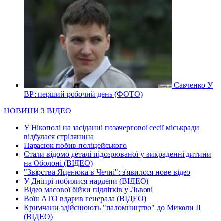
Савченко У
ВР: перший робочий день (ФОТО)
НОВИНИ З ВІДЕО
У Нікополі на засіданні позачергової сесії міськради
відбулася стрілянина
Парасюк побив поліцейського
Стали відомо деталі підозрюваної у викраденні дитини
на Оболоні (ВІДЕО)
"Звірства Яценюка в Чечні": з'явилося нове відео
У Дніпрі побилися нардепи (ВІДЕО)
Відео масової бійки підлітків у Львові
Воїн АТО вдарив генерала (ВІДЕО)
Кримчани здійснюють "паломництво" до Миколи ІІ
(ВІДЕО)