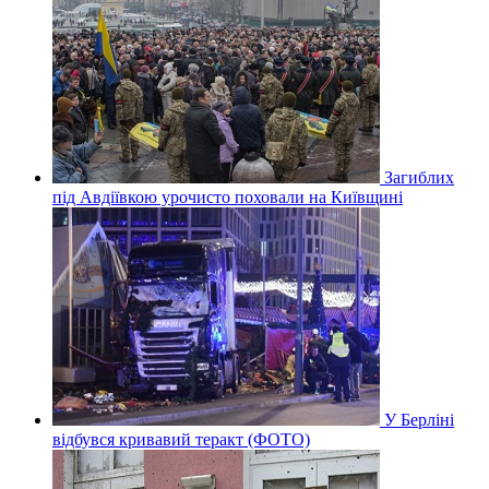
Загиблих
під Авдіївкою урочисто поховали на Київщині
У Берліні
відбувся кривавий теракт (ФОТО)