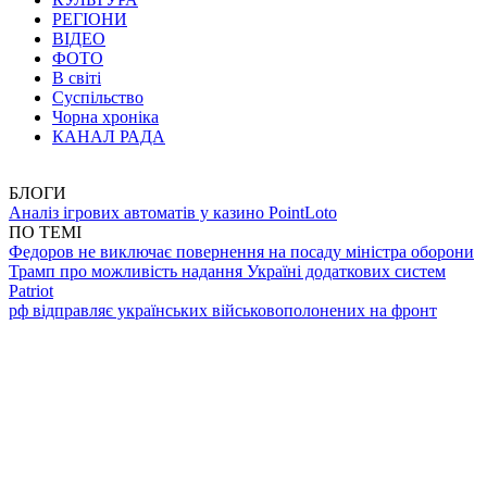
РЕГІОНИ
ВІДЕО
ФОТО
В світі
Суспільство
Чорна хроніка
КАНАЛ РАДА
БЛОГИ
Аналіз ігрових автоматів у казино PointLoto
ПО ТЕМІ
Федоров не виключає повернення на посаду міністра оборони
Трамп про можливість надання Україні додаткових систем
Patriot
рф відправляє українських військовополонених на фронт