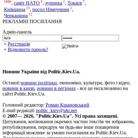
1886
6
1
7
,
саміт НАТО
,
зупинка
,
Токаєв
,
25
1
Київщина
,
посол Німеччини
,
12
Черкащина
РЕКЛАМНІ ПОСИЛАННЯ
Адмін-панель
+
Реєстрація
+
Відновити пароль?
Новини України від Politic.Kiev.Ua.
Останні
новини політики
, економіки, культури, фото і відео,
новини в києві
,
новини в регіонах
- все це ексклюзивно на
сайті Politic.Kiev.Ua.
Головний редактор:
Роман Кшановський
E-mail редакції:
politic_kiev@ukr.net
© 2007— 2026. "Politic.Kiev.Ua". Усі права захищені.
Цитування, копіювання окремих частин текстів чи зображень,
републікування, передрук чи будь-яке інше поширення
інформації можливе за умови посилання на Politic.Kiev.Ua.