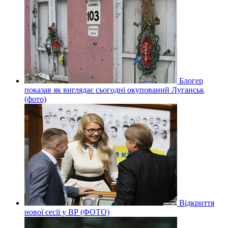
Блогер
показав як виглядає сьогодні окупований Луганськ
(фото)
Відкриття
нової сесії у ВР (ФОТО)