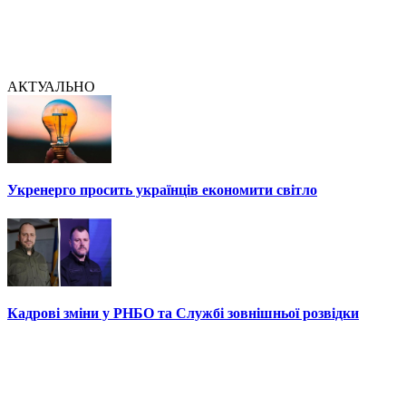
АКТУАЛЬНО
Укренерго просить українців економити світло
Кадрові зміни у РНБО та Службі зовнішньої розвідки