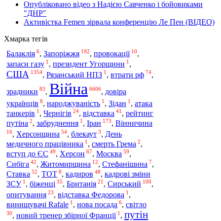
Опубліковано відео з Надією Савченко і бойовиками
"ДНР"
Активістка Femen зірвала конференцію Ле Пен (ВІДЕО)
Хмарка тегів
6
192
10
Запоріжжя
Балаклія
,
,
провокації
,
1
1
запаси газу
,
президент Угорщини
,
США
1354
1
74
,
Рязанський НПЗ
,
втрати рф
,
Війна
83
6606
зрадники
,
,
довіра
8
1
1
українців
,
народжуваність
,
Зідан
,
атака
1
24
41
танкерів
,
Чернігів
,
відставка
,
рейтинг
2
1
173
Іран
путіна
,
забруднення
,
,
Вінничина
16
54
3
,
Херсонщина
,
блекаут
,
День
1
2
медичного працівника
,
смерть Грема
,
49
67
59
вступ до ЄС
,
Херсон
,
Москва
,
42
12
7
Сибіга
,
Житомирщина
,
Стефанішина
,
52
8
48
Ставка
,
ТОТ
,
кадиров
,
кадрові зміни
1
35
21
100
Сирський
ЗСУ
,
біженці
,
Британія
,
,
23
1
опитування
,
відставка Федорова
,
1
6
винищувачі Rafale
,
нова посада
,
світло
путін
30
1
,
новий тренер збірної Франції
,