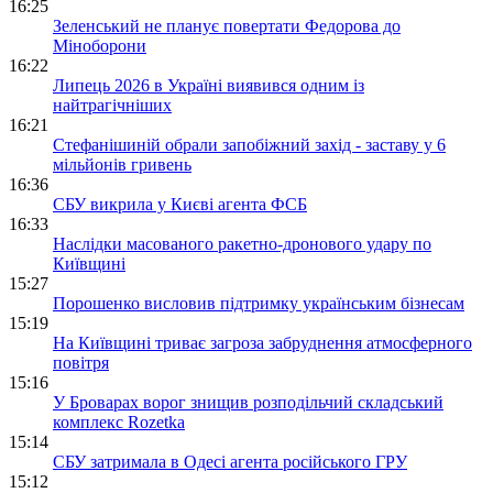
16:25
Зеленський не планує повертати Федорова до
Міноборони
16:22
Липець 2026 в Україні виявився одним із
найтрагічніших
16:21
Стефанішиній обрали запобіжний захід - заставу у 6
мільйонів гривень
16:36
СБУ викрила у Києві агента ФСБ
16:33
Наслідки масованого ракетно-дронового удару по
Київщині
15:27
Порошенко висловив підтримку українським бізнесам
15:19
На Київщині триває загроза забруднення атмосферного
повітря
15:16
У Броварах ворог знищив розподільчий складський
комплекс Rozetka
15:14
СБУ затримала в Одесі агента російського ГРУ
15:12