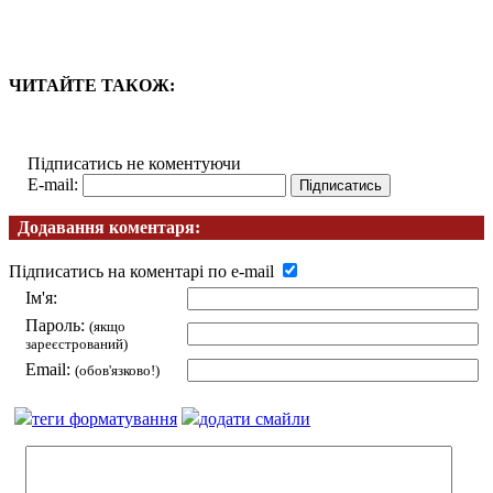
ЧИТАЙТЕ ТАКОЖ:
Підписатись не коментуючи
E-mail:
Додавання коментаря:
Підписатись на коментарі по e-mail
Ім'я:
Пароль:
(якщо
зареєстрований)
Email:
(обов'язково!)
теги форматування
додати смайли