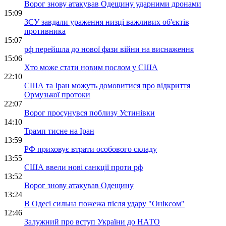
Ворог знову атакував Одещину ударними дронами
15:09
ЗСУ завдали ураження низці важливих об'єктів
противника
15:07
рф перейшла до нової фази війни на виснаження
15:06
Хто може стати новим послом у США
22:10
США та Іран можуть домовитися про відкриття
Ормузької протоки
22:07
Ворог просунувся поблизу Устинівки
14:10
Трамп тисне на Іран
13:59
РФ приховує втрати особового складу
13:55
США ввели нові санкції проти рф
13:52
Ворог знову атакував Одещину
13:24
В Одесі сильна пожежа після удару "Оніксом"
12:46
Залужний про вступ України до НАТО