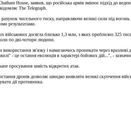
Chatham House, заявив, що російська армія змінює підхід до веде
відомляє The Telegraph.
а рахунок чисельного тиску, направляючи великі сили під вогонь
ими результатами.
их військових досягла близько 1,3 млн, з яких приблизно 325 тисяч
коли по дві-чотири людини.
 використання зв'язку і намагаючись проникати через вразливі 
илі" - це остання еволюція в характері бойових дій...", - зазначи
ване просування замість відкритих атак.
истання дронів дозволяє швидко виявляти великі скупчення війс
увати дії противника.