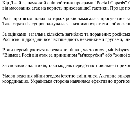
Кір Джайлз, науковий співробітник програми "Росія і Євразія" 
від масованих атак на користь прихованішої тактики. Про це по
Росія протягом понад чотирьох років намагалася просуватися з
Така стратегія супроводжувалася значними втратами і обмежен
За оцінками, загальна кількість загиблих та поранених російськ
Російські підрозділи все частіше діють невеликими групами, ін
Вони переміщуються переважно пішки, часто вночі, мінімізуючи
"Відмова Росії від атак за принципом "м'ясорубки" або "живої хв
За словами аналітиків, така модель передбачає повільне і прихо
Умови ведення війни згодом істотно змінилися. Активне викор
координацію. Українська сторона навчилася ефективно прогноз