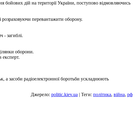
ння бойових дій на території України, поступово відмовляючись
 і розраховуючи перевантажити оборону.
 - загиблі.
ділянки оборони.
в експерт.
ьк, а засоби радіоелектронної боротьби ускладнюють
Джерело:
politic.kiev.ua
| Теги:
політика
,
війна
,
рф