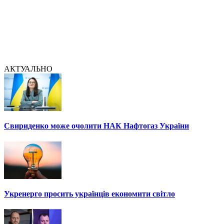
АКТУАЛЬНО
Свириденко може очолити НАК Нафтогаз України
Укренерго просить українців економити світло