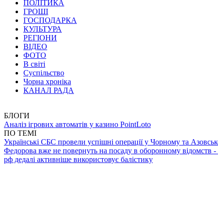
ПОЛІТИКА
ГРОШІ
ГОСПОДАРКА
КУЛЬТУРА
РЕГІОНИ
ВІДЕО
ФОТО
В світі
Суспільство
Чорна хроніка
КАНАЛ РАДА
БЛОГИ
Аналіз ігрових автоматів у казино PointLoto
ПО ТЕМІ
Українські СБС провели успішні операції у Чорному та Азовсь
Федорова вже не повернуть на посаду в оборонному відомств -
рф дедалі активніше використовує балістику