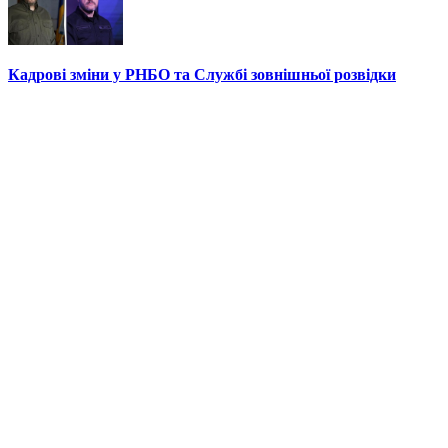
Кадрові зміни у РНБО та Службі зовнішньої розвідки