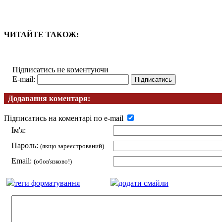
ЧИТАЙТЕ ТАКОЖ:
Підписатись не коментуючи
E-mail:
Додавання коментаря:
Підписатись на коментарі по e-mail
Ім'я:
Пароль:
(якщо зареєстрований)
Email:
(обов'язково!)
теги форматування
додати смайли