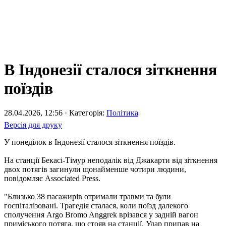
В Індонезії сталося зіткнення
поїздів
28.04.2026, 12:56 · Категорія:
Політика
Версія для друку
У понеділок в Індонезії сталося зіткнення поїздів.
На станції Бекасі-Тімур неподалік від Джакарти від зіткнення
двох потягів загинули щонайменше чотири людини,
повідомляє Associated Press.
"Близько 38 пасажирів отримали травми та були
госпіталізовані. Трагедія сталася, коли поїзд далекого
сполучення Argo Bromo Anggrek врізався у задній вагон
приміського потяга, що стояв на станції. Удар припав на