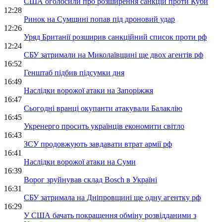
США оголосили про розширення санкцій проти Куби
12:28
Ринок на Сумщині попав під дроновий удар
12:26
Уряд Британії розширив санкційний список проти рф
12:24
СБУ затримали на Миколаївщині ще двох агентів рф
16:52
Генштаб підбив підсумки дня
16:49
Наслідки ворожої атаки на Запоріжжя
16:47
Сьогодні вранці окупанти атакували Балаклію
16:45
Укренерго просить українців економити світло
16:43
ЗСУ продовжують завдавати втрат армії рф
16:41
Наслідки ворожої атаки на Суми
16:39
Ворог зруйнував склад Bosch в Україні
16:31
СБУ затримала на Дніпровщині ще одну агентку рф
16:29
У США бачать покращення обміну розвідданими з