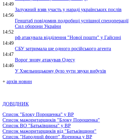
14:49
Залужний взяв участь у нараді українських послів
14:56
Генштаб повідомив подробиці успішної спецоперації
Сил оборони України
14:52
рф атакувала відділення "Нової пошти" у Гайсині
14:49
СБУ затримала ще одного російського агента
14:47
Ворог знову атакував Одесу
14:46
У Хмельницькому було чути звуки вибухів
+
архів новин
ДОВІДНИК
Список "Блоку Порошенка" у ВР
Список мажоритарщиків "Блоку Порошенка"
Список ВО "Батьківщина" у ВР
Список мажоритарщиків від "Батьківщини"
Список "Народний фронт" Яценюка у ВР