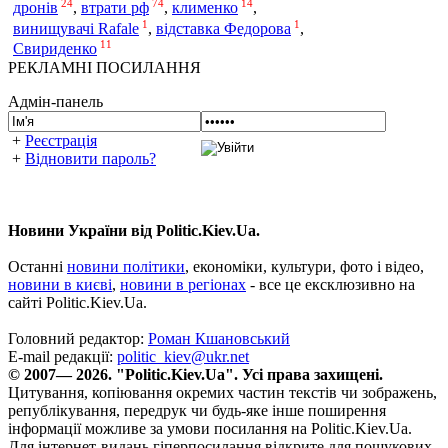
24
74
14
дронів
,
втрати рф
,
клименко
,
1
1
винищувачі Rafale
,
відставка Федорова
,
11
Свириденко
РЕКЛАМНІ ПОСИЛАННЯ
Адмін-панель
+
Реєстрація
+
Відновити пароль?
Новини України від Politic.Kiev.Ua.
Останні
новини політики
, економіки, культури, фото і відео,
новини в києві
,
новини в регіонах
- все це ексклюзивно на
сайті Politic.Kiev.Ua.
Головний редактор:
Роман Кшановський
E-mail редакції:
politic_kiev@ukr.net
© 2007— 2026. "Politic.Kiev.Ua". Усі права захищені.
Цитування, копіювання окремих частин текстів чи зображень,
републікування, передрук чи будь-яке інше поширення
інформації можливе за умови посилання на Politic.Kiev.Ua.
Для інтернет-видань гіперпосилання відкрите для пошукових