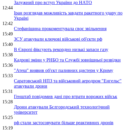
Залужний про вступ України до НАТО
12:44
Іран розглядав можливість завдати ракетного удару по
Україні
12:42
Стефанішина прокоментувала своє звільнення
15:49
ЗСУ атакували ключові військові об'єкти рф
15:40
В Європі фіксують рекордно низькі запаси газу
15:38
Кадрові зміни у РНБО та Службі зовнішньої розвідки
15:36
"Атеш" виявив об'єкт паливних цистерн у Криму
15:33
Саратовський НПЗ та військовий аеродром "Енгельс"
атакували дрони
15:31
Генштаб повідомив дані про втрати ворожих військ
15:28
Дрони атакували Бєлгородський технологічний
університет
15:25
рф стали застосовувати більше реактивних дронів
15:19