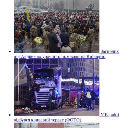
Загиблих
під Авдіївкою урочисто поховали на Київщині
У Берліні
відбувся кривавий теракт (ФОТО)