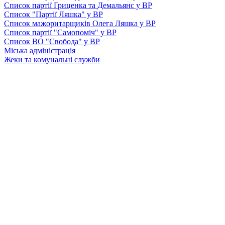
Список партії Гриценка та Демальянс у ВР
Список "Партії Ляшка" у ВР
Список мажоритарщиків Олега Ляшка у ВР
Список партії "Самопоміч" у ВР
Список ВО "Свобода" у ВР
Міська адміністрація
Жеки та комунальні служби