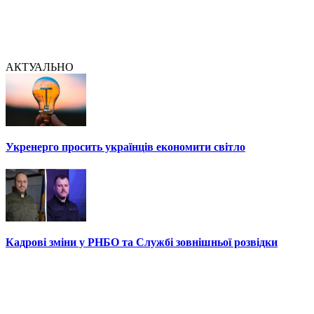
АКТУАЛЬНО
Укренерго просить українців економити світло
Кадрові зміни у РНБО та Службі зовнішньої розвідки