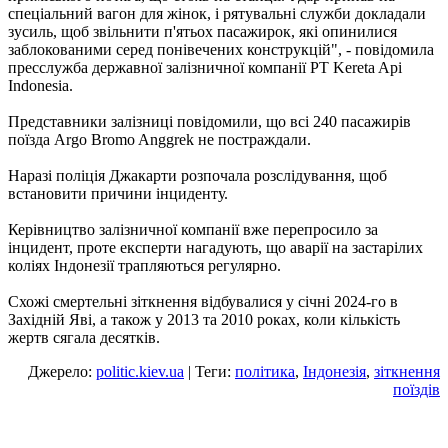
спеціальний вагон для жінок, і рятувальні служби докладали
зусиль, щоб звільнити п'ятьох пасажирок, які опинилися
заблокованими серед понівечених конструкцій", - повідомила
пресслужба державної залізничної компанії PT Kereta Api
Indonesia.
Представники залізниці повідомили, що всі 240 пасажирів
поїзда Argo Bromo Anggrek не постраждали.
Наразі поліція Джакарти розпочала розслідування, щоб
встановити причини інциденту.
Керівництво залізничної компанії вже перепросило за
інцидент, проте експерти нагадують, що аварії на застарілих
коліях Індонезії трапляються регулярно.
Схожі смертельні зіткнення відбувалися у січні 2024-го в
Західній Яві, а також у 2013 та 2010 роках, коли кількість
жертв сягала десятків.
Джерело:
politic.kiev.ua
| Теги:
політика
,
Індонезія
,
зіткнення
поїздів