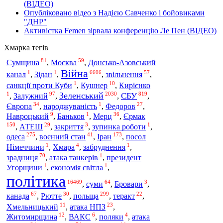
(ВІДЕО)
Опубліковано відео з Надією Савченко і бойовиками
"ДНР"
Активістка Femen зірвала конференцію Ле Пен (ВІДЕО)
Хмарка тегів
81
59
Сумщина
,
Москва
,
Донсько-Азовський
Війна
1
1
6606
57
канал
,
Зідан
,
,
звільнення
,
1
10
санкції проти Куби
,
Кушнер
,
Кирієнко
1
97
2030
819
Зеленський
СБУ
,
Залужний
,
,
,
34
1
27
Європа
,
народжуваність
,
Федоров
,
9
1
36
Навроцький
,
Баньков
,
Мерц
,
Єрмак
150
29
3
1
,
АТЕШ
,
закриття
,
зупинка роботи
,
275
41
173
одеса
,
воєнний стан
,
Іран
,
посол
1
4
1
Німеччини
,
Хмара
,
забруднення
,
70
1
зрадниця
,
атака танкерів
,
президент
1
1
Угорщини
,
економія світла
,
політика
16469
64
3
,
суми
,
Бровари
,
67
30
299
22
польща
канада
,
Рютте
,
,
теракт
,
11
23
Хмельницький
,
атака НПЗ
,
12
6
4
Житомирщина
,
ВАКС
,
поляки
,
атака