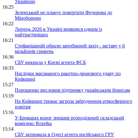
Україною
16:25
Зеленський не планує повертати Федорова до
Міноборони
16:22
Липець 2026 в Україні виявився одним із
найтрагічніших
16:21
Стефанішиній обрали запобіжний захід - заставу у 6
мільйонів гривень
16:36
СБУ викрила у Києві агента ФСБ
16:33
Наслідки масованого ракетно-дронового удару по
Київщині
15:27
Порошенко висловив підтримку українським бізнесам
15:19
На Київщині триває загроза забруднення атмосферного
повітря
15:16
У Броварах ворог знищив розподільчий складський
комплекс Rozetka
15:14
СБУ затримала в Одесі агента російського ГРУ