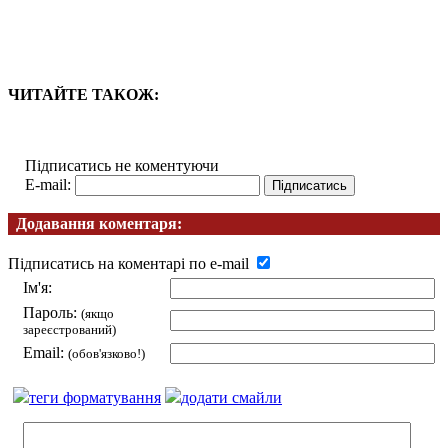
ЧИТАЙТЕ ТАКОЖ:
Підписатись не коментуючи
E-mail:
Додавання коментаря:
Підписатись на коментарі по e-mail
Ім'я:
Пароль:
(якщо
зареєстрований)
Email:
(обов'язково!)
теги форматування
додати смайли