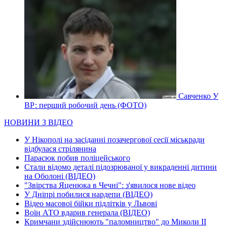
Савченко У
ВР: перший робочий день (ФОТО)
НОВИНИ З ВІДЕО
У Нікополі на засіданні позачергової сесії міськради
відбулася стрілянина
Парасюк побив поліцейського
Стали відомо деталі підозрюваної у викраденні дитини
на Оболоні (ВІДЕО)
"Звірства Яценюка в Чечні": з'явилося нове відео
У Дніпрі побилися нардепи (ВІДЕО)
Відео масової бійки підлітків у Львові
Воїн АТО вдарив генерала (ВІДЕО)
Кримчани здійснюють "паломництво" до Миколи ІІ