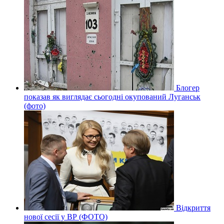
Блогер
показав як виглядає сьогодні окупований Луганськ
(фото)
Відкриття
нової сесії у ВР (ФОТО)