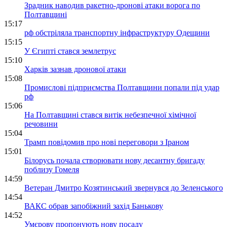
Зрадник наводив ракетно-дронові атаки ворога по
Полтавщині
15:17
рф обстріляла транспортну інфраструктуру Одещини
15:15
У Єгипті стався землетрус
15:10
Харків зазнав дронової атаки
15:08
Промислові підприємства Полтавщини попали під удар
рф
15:06
На Полтавщині стався витік небезпечної хімічної
речовини
15:04
Трамп повідомив про нові переговори з Іраном
15:01
Білорусь почала створювати нову десантну бригаду
поблизу Гомеля
14:59
Ветеран Дмитро Козятинський звернувся до Зеленського
14:54
ВАКС обрав запобіжний захід Банькову
14:52
Умєрову пропонують нову посаду