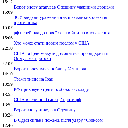
15:12
Ворог знову атакував Одещину ударними дронами
15:09
ЗСУ завдали ураження низці важливих об'єктів
противника
15:07
рф перейшла до нової фази війни на виснаження
15:06
Хто може стати новим послом у США
22:10
США та Іран можуть домовитися про відкриття
Ормузької протоки
22:07
Ворог просунувся поблизу Устинівки
14:10
Трамп тисне на Іран
13:59
РФ приховує втрати особового складу
13:55
США ввели нові санкції проти рф
13:52
Ворог знову атакував Одещину
13:24
В Одесі сильна пожежа після удару "Оніксом"
12:46