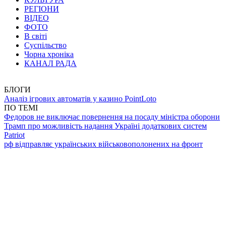
РЕГІОНИ
ВІДЕО
ФОТО
В світі
Суспільство
Чорна хроніка
КАНАЛ РАДА
БЛОГИ
Аналіз ігрових автоматів у казино PointLoto
ПО ТЕМІ
Федоров не виключає повернення на посаду міністра оборони
Трамп про можливість надання Україні додаткових систем
Patriot
рф відправляє українських військовополонених на фронт