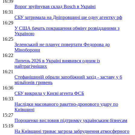
16:39
Ворог зруйнував склад Bosch в Україні
16:31
СБУ затримала на Дніпровщині ще одну агентку рф
16:29
У США бачать покращення обміну розвідданими з
Україною
16:25
Зеленський не планує повертати Федорова до
Міноборони
16:22
Липець 2026 в Україні виявився одним із
найтрагічніших
16:21
Стефанішиній обрали запобіжний захід - заставу у 6
мільйонів гривень
16:36
СБУ викрила у Києві агента ФСБ
16:33
Наслідки масованого ракетно-дронового удару по
Київщині
15:27
Порошенко висловив підтримку українським бізнесам
15:19
На Київщині триває загроза забруднення атмосферного