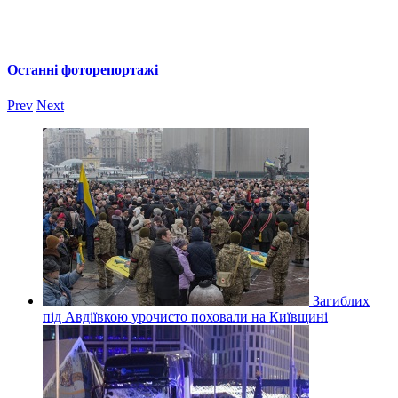
Останні фоторепортажі
Prev
Next
Загиблих
під Авдіївкою урочисто поховали на Київщині