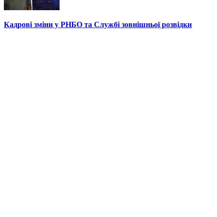
Кадрові зміни у РНБО та Службі зовнішньої розвідки