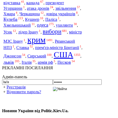
41
67
відставка
канада
,
,
президент
1
24
57
атака дронів
звільнення
Угорщини
,
,
,
4
12
8
Хмара
,
Черкащина
,
довіра українців
,
213
10
1
Кулеба
,
Кушнер
,
Паліса
,
одеса
11
275
30
ухилянти
Хмельницький
,
,
,
вибори
12
1
681
Усик
,
лідер Ірану
,
,
міністр
крим
1
1491
МЗС Ірану
,
,
Рязанський
1
52
1
Ставка
НПЗ
,
,
прем'єр-міністр Британії
,
США
54
100
1355
Джонсон
Сирський
,
,
,
205
35
5
54
львів
Італія
Пєсков
,
,
армія рф
,
РЕКЛАМНІ ПОСИЛАННЯ
Адмін-панель
+
Реєстрація
+
Відновити пароль?
Новини України від Politic.Kiev.Ua.