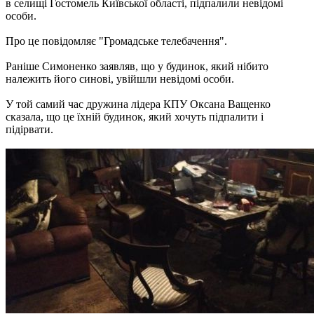
в селищі Гостомель Київської області, підпалили невідомі
особи.
Про це повідомляє "Громадське телебачення".
Раніше Симоненко заявляв, що у будинок, який нібито
належить його синові, увійшли невідомі особи.
У той самий час дружина лідера КПУ Оксана Ващенко
сказала, що це їхній будинок, який хочуть підпалити і
підірвати.