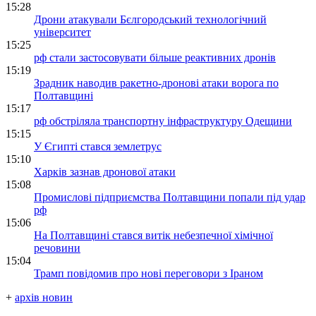
15:28
Дрони атакували Бєлгородський технологічний
університет
15:25
рф стали застосовувати більше реактивних дронів
15:19
Зрадник наводив ракетно-дронові атаки ворога по
Полтавщині
15:17
рф обстріляла транспортну інфраструктуру Одещини
15:15
У Єгипті стався землетрус
15:10
Харків зазнав дронової атаки
15:08
Промислові підприємства Полтавщини попали під удар
рф
15:06
На Полтавщині стався витік небезпечної хімічної
речовини
15:04
Трамп повідомив про нові переговори з Іраном
+
архів новин