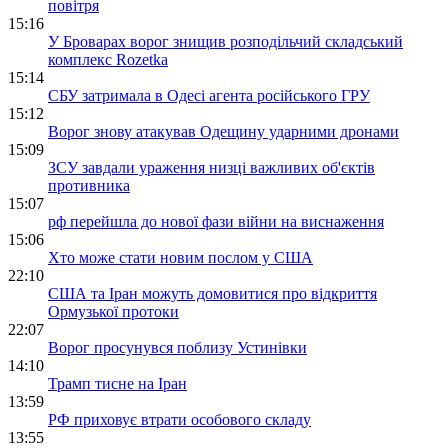
повітря
15:16
У Броварах ворог знищив розподільчий складський
комплекс Rozetka
15:14
СБУ затримала в Одесі агента російського ГРУ
15:12
Ворог знову атакував Одещину ударними дронами
15:09
ЗСУ завдали ураження низці важливих об'єктів
противника
15:07
рф перейшла до нової фази війни на виснаження
15:06
Хто може стати новим послом у США
22:10
США та Іран можуть домовитися про відкриття
Ормузької протоки
22:07
Ворог просунувся поблизу Устинівки
14:10
Трамп тисне на Іран
13:59
РФ приховує втрати особового складу
13:55