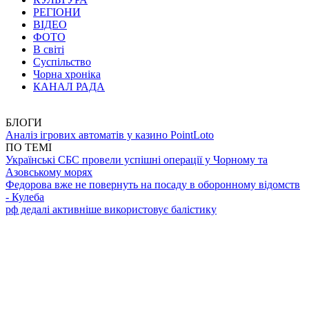
РЕГІОНИ
ВІДЕО
ФОТО
В світі
Суспільство
Чорна хроніка
КАНАЛ РАДА
БЛОГИ
Аналіз ігрових автоматів у казино PointLoto
ПО ТЕМІ
Українські СБС провели успішні операції у Чорному та
Азовському морях
Федорова вже не повернуть на посаду в оборонному відомств
- Кулеба
рф дедалі активніше використовує балістику