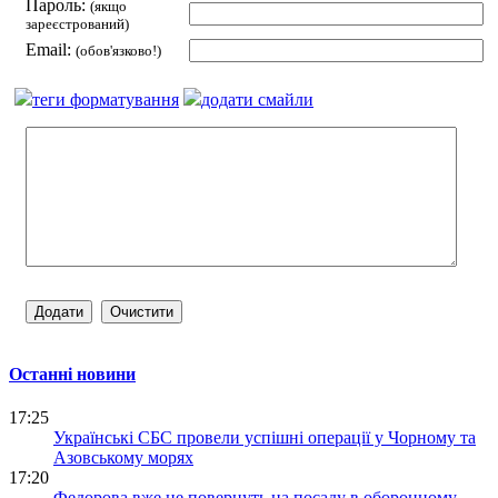
Пароль:
(якщо
зареєстрований)
Email:
(обов'язково!)
теги форматування
додати смайли
Останні новини
17:25
Українські СБС провели успішні операції у Чорному та
Азовському морях
17:20
Федорова вже не повернуть на посаду в оборонному