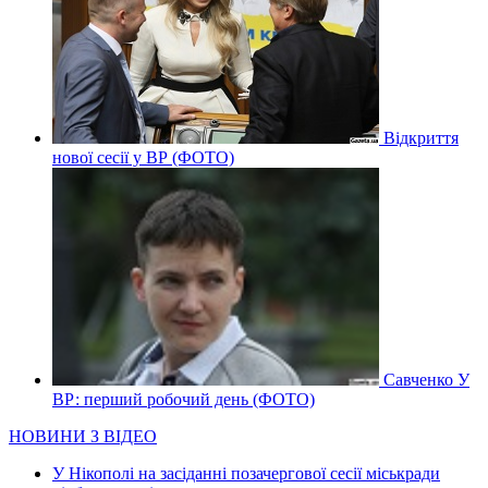
Відкриття
нової сесії у ВР (ФОТО)
Савченко У
ВР: перший робочий день (ФОТО)
НОВИНИ З ВІДЕО
У Нікополі на засіданні позачергової сесії міськради