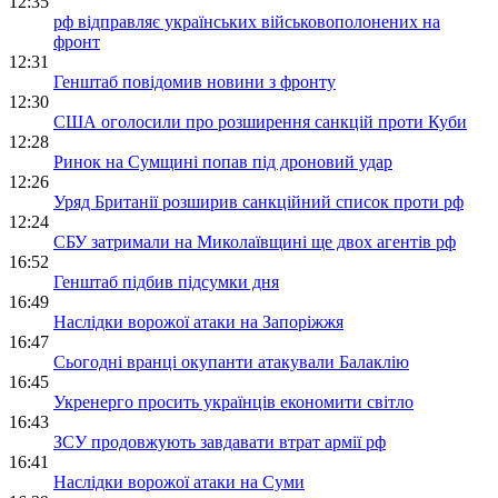
12:35
рф відправляє українських військовополонених на
фронт
12:31
Генштаб повідомив новини з фронту
12:30
США оголосили про розширення санкцій проти Куби
12:28
Ринок на Сумщині попав під дроновий удар
12:26
Уряд Британії розширив санкційний список проти рф
12:24
СБУ затримали на Миколаївщині ще двох агентів рф
16:52
Генштаб підбив підсумки дня
16:49
Наслідки ворожої атаки на Запоріжжя
16:47
Сьогодні вранці окупанти атакували Балаклію
16:45
Укренерго просить українців економити світло
16:43
ЗСУ продовжують завдавати втрат армії рф
16:41
Наслідки ворожої атаки на Суми