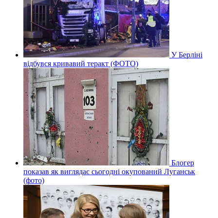
У Берліні
відбувся кривавий теракт (ФОТО)
Блогер
показав як виглядає сьогодні окупований Луганськ
(фото)