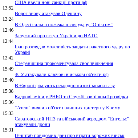
США ввели нові санкції проти рф
13:52
Ворог знову атакував Одещину
13:24
В Одесі сильна пожежа після удару "Оніксом"
12:46
Залужний про вступ України до НАТО
12:44
Іран розглядав можливість завдати ракетного удару по
Україні
12:42
Стефанішина прокоментувала своє звільнення
15:49
ЗСУ атакували ключові військові об'єкти рф
15:40
В Європі фіксують рекордно низькі запаси газу
15:38
Кадрові зміни у РНБО та Службі зовнішньої розвідки
15:36
"Атеш" виявив об'єкт паливних цистерн у Криму
15:33
Саратовський НПЗ та військовий аеродром "Енгельс"
атакували дрони
15:31
Генштаб повідомив дані про втрати ворожих військ