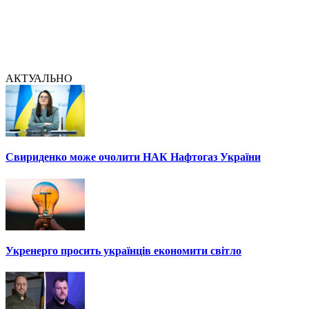
АКТУАЛЬНО
Свириденко може очолити НАК Нафтогаз України
Укренерго просить українців економити світло