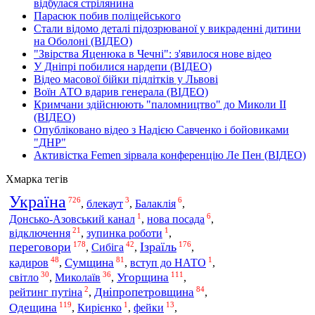
відбулася стрілянина
Парасюк побив поліцейського
Стали відомо деталі підозрюваної у викраденні дитини
на Оболоні (ВІДЕО)
"Звірства Яценюка в Чечні": з'явилося нове відео
У Дніпрі побилися нардепи (ВІДЕО)
Відео масової бійки підлітків у Львові
Воїн АТО вдарив генерала (ВІДЕО)
Кримчани здійснюють "паломництво" до Миколи ІІ
(ВІДЕО)
Опубліковано відео з Надією Савченко і бойовиками
"ДНР"
Активістка Femen зірвала конференцію Ле Пен (ВІДЕО)
Хмарка тегів
Україна
726
3
6
,
блекаут
,
Балаклія
,
1
6
Донсько-Азовський канал
,
нова посада
,
21
1
відключення
,
зупинка роботи
,
178
42
176
переговори
Ізраїль
Сибіга
,
,
,
48
81
1
кадиров
Сумщина
,
,
вступ до НАТО
,
30
36
111
світло
Миколаїв
Угорщина
,
,
,
2
84
Дніпропетровщина
рейтинг путіна
,
,
119
1
13
Одещина
,
Кирієнко
,
фейки
,