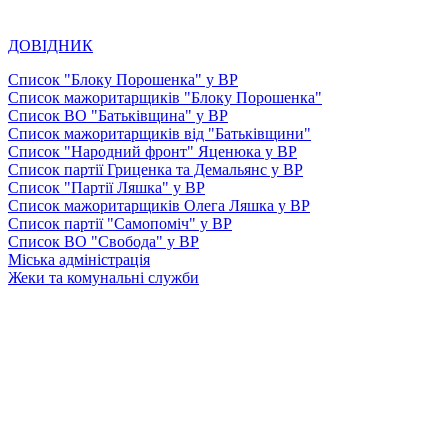
ДОВІДНИК
Список "Блоку Порошенка" у ВР
Список мажоритарщиків "Блоку Порошенка"
Список ВО "Батьківщина" у ВР
Список мажоритарщиків від "Батьківщини"
Список "Народний фронт" Яценюка у ВР
Список партії Гриценка та Демальянс у ВР
Список "Партії Ляшка" у ВР
Список мажоритарщиків Олега Ляшка у ВР
Список партії "Самопоміч" у ВР
Список ВО "Свобода" у ВР
Міська адміністрація
Жеки та комунальні служби