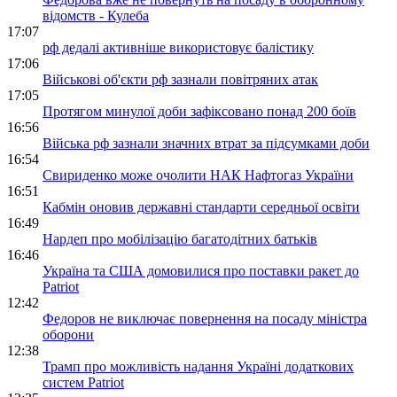
відомств - Кулеба
17:07
рф дедалі активніше використовує балістику
17:06
Військові об'єкти рф зазнали повітряних атак
17:05
Протягом минулої доби зафіксовано понад 200 боїв
16:56
Війська рф зазнали значних втрат за підсумками доби
16:54
Свириденко може очолити НАК Нафтогаз України
16:51
Кабмін оновив державні стандарти середньої освіти
16:49
Нардеп про мобілізацію багатодітних батьків
16:46
Україна та США домовилися про поставки ракет до
Patriot
12:42
Федоров не виключає повернення на посаду міністра
оборони
12:38
Трамп про можливість надання Україні додаткових
систем Patriot