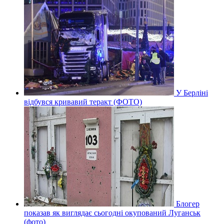
У Берліні
відбувся кривавий теракт (ФОТО)
Блогер
показав як виглядає сьогодні окупований Луганськ
(фото)