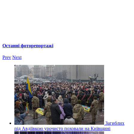
Останні фоторепортажі
Prev
Next
Загиблих
під Авдіївкою урочисто поховали на Київщині