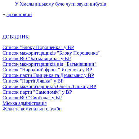
У Хмельницькому було чути звуки вибухів
+
архів новин
ДОВІДНИК
Список "Блоку Порошенка" у ВР
Список мажоритарщиків "Блоку Порошенка"
Список ВО "Батьківщина" у ВР
Список мажоритарщиків від "Батьківщини"
Список "Народний фронт" Яценюка у ВР
Список партії Гриценка та Демальянс у ВР
Список "Партії Ляшка" у ВР
Список мажоритарщиків Олега Ляшка у ВР
Список партії "Самопоміч" у ВР
Список ВО "Свобода" у ВР
Міська адміністрація
Жеки та комунальні служби