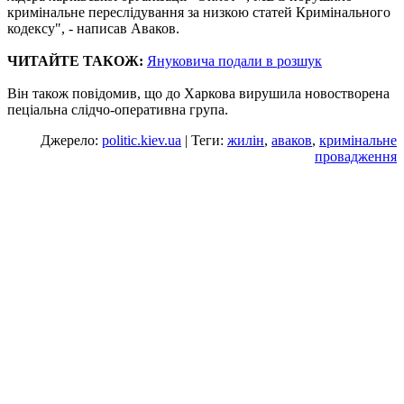
кримінальне переслідування за низкою статей Кримінального
кодексу", - написав Аваков.
ЧИТАЙТЕ ТАКОЖ:
Януковича подали в розшук
Він також повідомив, що до Харкова вирушила новостворена
пеціальна слідчо-оперативна група.
Джерело:
politic.kiev.ua
| Теги:
жилін
,
аваков
,
кримінальне
провадження