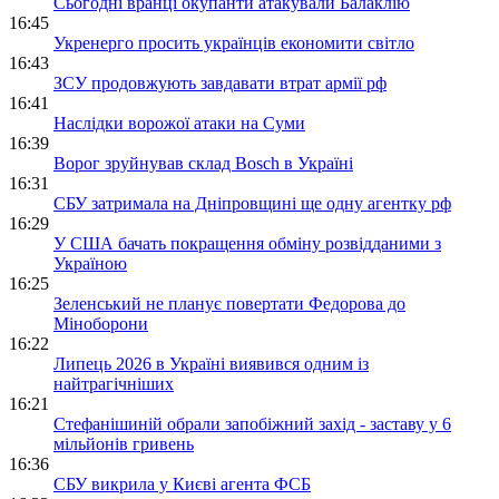
Сьогодні вранці окупанти атакували Балаклію
16:45
Укренерго просить українців економити світло
16:43
ЗСУ продовжують завдавати втрат армії рф
16:41
Наслідки ворожої атаки на Суми
16:39
Ворог зруйнував склад Bosch в Україні
16:31
СБУ затримала на Дніпровщині ще одну агентку рф
16:29
У США бачать покращення обміну розвідданими з
Україною
16:25
Зеленський не планує повертати Федорова до
Міноборони
16:22
Липець 2026 в Україні виявився одним із
найтрагічніших
16:21
Стефанішиній обрали запобіжний захід - заставу у 6
мільйонів гривень
16:36
СБУ викрила у Києві агента ФСБ