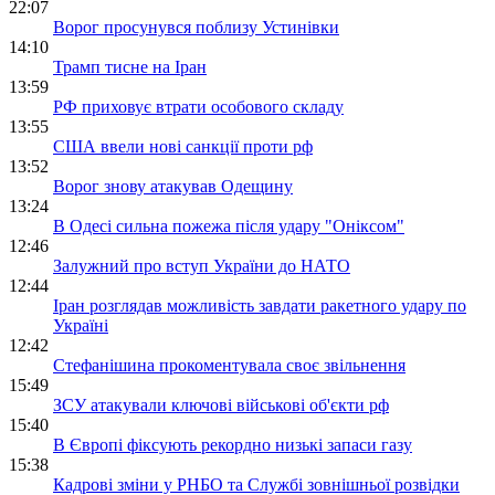
22:07
Ворог просунувся поблизу Устинівки
14:10
Трамп тисне на Іран
13:59
РФ приховує втрати особового складу
13:55
США ввели нові санкції проти рф
13:52
Ворог знову атакував Одещину
13:24
В Одесі сильна пожежа після удару "Оніксом"
12:46
Залужний про вступ України до НАТО
12:44
Іран розглядав можливість завдати ракетного удару по
Україні
12:42
Стефанішина прокоментувала своє звільнення
15:49
ЗСУ атакували ключові військові об'єкти рф
15:40
В Європі фіксують рекордно низькі запаси газу
15:38
Кадрові зміни у РНБО та Службі зовнішньої розвідки