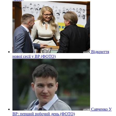
Відкриття
нової сесії у ВР (ФОТО)
Савченко У
ВР: перший робочий день (ФОТО)