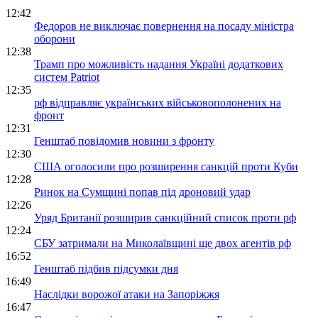
12:42
Федоров не виключає повернення на посаду міністра
оборони
12:38
Трамп про можливість надання Україні додаткових
систем Patriot
12:35
рф відправляє українських військовополонених на
фронт
12:31
Генштаб повідомив новини з фронту
12:30
США оголосили про розширення санкцій проти Куби
12:28
Ринок на Сумщині попав під дроновий удар
12:26
Уряд Британії розширив санкційний список проти рф
12:24
СБУ затримали на Миколаївщині ще двох агентів рф
16:52
Генштаб підбив підсумки дня
16:49
Наслідки ворожої атаки на Запоріжжя
16:47