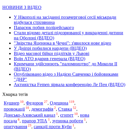
НОВИНИ З ВІДЕО
У Нікополі на засіданні позачергової сесії міськради
відбулася стрілянина
Парасюк побив поліцейського
Стали відомо деталі підозрюваної у викраденні дитини
на Оболоні (ВІДЕО)
"Звірства Яценюка в Чечні": з'явилося нове відео
У Дніпрі побилися нардепи (ВІДЕО)
Відео масової бійки підлітків у Львові
Воїн АТО вдарив генерала (ВІДЕО)
Кримчани здійснюють "паломництво" до Миколи ІІ
(ВІДЕО)
Опубліковано відео з Надією Савченко і бойовиками
"ДНР"
Активістка Femen зірвала конференцію Ле Пен (ВІДЕО)
Хмарка тегів
10
27
119
Одещина
Кушнер
,
Федоров
,
,
10
2
52
провокації
,
демографія
,
Ставка
,
1
10
Донсько-Азовський канал
,
єгипет
,
нова
6
1
1
посада
,
прапор УПА
,
зупинка роботи
,
23
1
опитування
,
санкції проти Куби
,