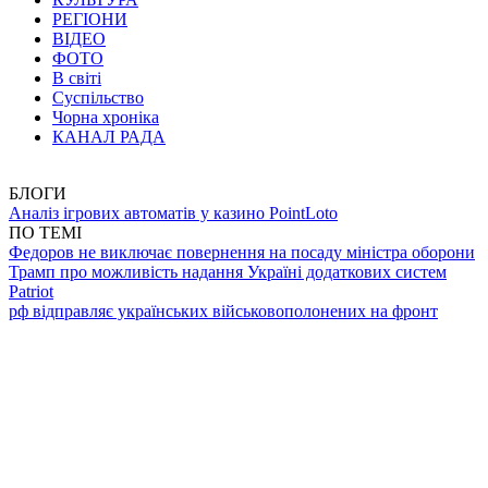
РЕГІОНИ
ВІДЕО
ФОТО
В світі
Суспільство
Чорна хроніка
КАНАЛ РАДА
БЛОГИ
Аналіз ігрових автоматів у казино PointLoto
ПО ТЕМІ
Федоров не виключає повернення на посаду міністра оборони
Трамп про можливість надання Україні додаткових систем
Patriot
рф відправляє українських військовополонених на фронт