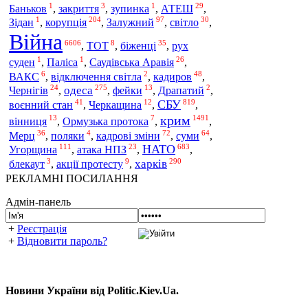
1
3
1
29
Баньков
,
закриття
,
зупинка
,
АТЕШ
,
1
204
97
30
корупція
Зідан
,
,
Залужний
,
світло
,
Війна
6606
8
35
,
ТОТ
,
біженці
,
рух
1
1
26
суден
,
Паліса
,
Саудівська Аравія
,
6
2
48
ВАКС
,
відключення світла
,
кадиров
,
24
275
13
2
одеса
Чернігів
,
,
фейки
,
Драпатий
,
41
12
819
СБУ
воєнний стан
,
Черкащина
,
,
крим
13
7
1491
вінниця
,
Ормузька протока
,
,
36
4
72
64
Мерц
,
поляки
,
кадрові зміни
,
суми
,
111
23
683
НАТО
Угорщина
,
атака НПЗ
,
,
3
9
290
харків
блекаут
,
акції протесту
,
РЕКЛАМНІ ПОСИЛАННЯ
Адмін-панель
+
Реєстрація
+
Відновити пароль?
Новини України від Politic.Kiev.Ua.