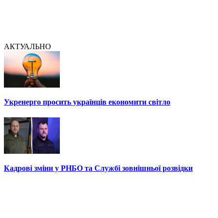
АКТУАЛЬНО
Укренерго просить українців економити світло
Кадрові зміни у РНБО та Службі зовнішньої розвідки