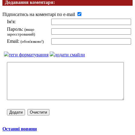
Додавання коментаря:
Підписатись на коментарі по e-mail
Ім'я:
Пароль:
(якщо
зареєстрований)
Email:
(обов'язково!)
теги форматування
додати смайли
Останні новини