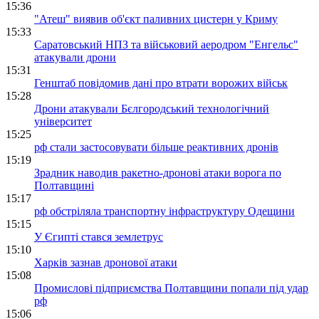
15:36
"Атеш" виявив об'єкт паливних цистерн у Криму
15:33
Саратовський НПЗ та військовий аеродром "Енгельс"
атакували дрони
15:31
Генштаб повідомив дані про втрати ворожих військ
15:28
Дрони атакували Бєлгородський технологічний
університет
15:25
рф стали застосовувати більше реактивних дронів
15:19
Зрадник наводив ракетно-дронові атаки ворога по
Полтавщині
15:17
рф обстріляла транспортну інфраструктуру Одещини
15:15
У Єгипті стався землетрус
15:10
Харків зазнав дронової атаки
15:08
Промислові підприємства Полтавщини попали під удар
рф
15:06