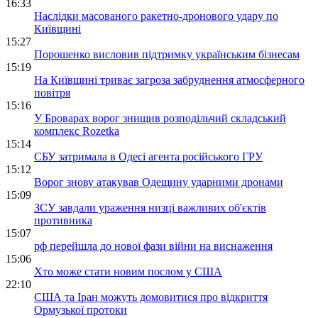
16:33
Наслідки масованого ракетно-дронового удару по
Київщині
15:27
Порошенко висловив підтримку українським бізнесам
15:19
На Київщині триває загроза забруднення атмосферного
повітря
15:16
У Броварах ворог знищив розподільчий складський
комплекс Rozetka
15:14
СБУ затримала в Одесі агента російського ГРУ
15:12
Ворог знову атакував Одещину ударними дронами
15:09
ЗСУ завдали ураження низці важливих об'єктів
противника
15:07
рф перейшла до нової фази війни на виснаження
15:06
Хто може стати новим послом у США
22:10
США та Іран можуть домовитися про відкриття
Ормузької протоки