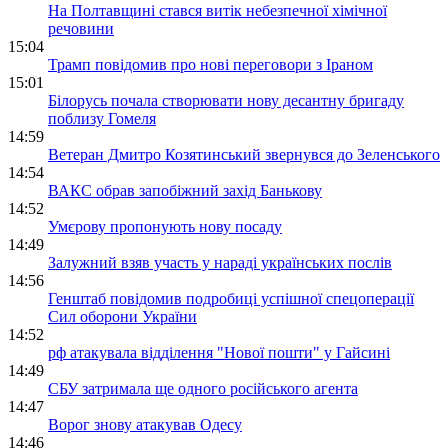
На Полтавщині стався витік небезпечної хімічної
речовини
15:04
Трамп повідомив про нові переговори з Іраном
15:01
Білорусь почала створювати нову десантну бригаду
поблизу Гомеля
14:59
Ветеран Дмитро Козятинський звернувся до Зеленського
14:54
ВАКС обрав запобіжний захід Банькову
14:52
Умєрову пропонують нову посаду
14:49
Залужний взяв участь у нараді українських послів
14:56
Генштаб повідомив подробиці успішної спецоперації
Сил оборони України
14:52
рф атакувала відділення "Нової пошти" у Гайсині
14:49
СБУ затримала ще одного російського агента
14:47
Ворог знову атакував Одесу
14:46