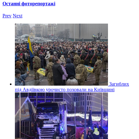
Останні фоторепортажі
Prev
Next
Загиблих
під Авдіївкою урочисто поховали на Київщині