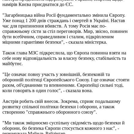
намірів Києва приєднатися до ЄС.
"Загарбницька війна Росії фундаментально змінила Європу.
Уже понад 1 200 днів страждань і смертей в Україні. Настав
час для припинення вбивств. А тому Росія має по-
справжньому сісти за стіл переговорів. Мир, звісно, повинен
бути всебічним, справедливим і сталим, підкріпленим
міцними гарантіями безпеки", - сказала міністерка.
Також глава МЗС підкреслила, що Європа повинна взяти на
себе нову відповідальність за власну безпеку, стабільність та
майбутнє.
"Це означає повну участь у зовнішній, безпековій та
оборонній політиці Європейського Союзу. І це означає стояти
разом, об'єднаними та впевненими. Європейці сильні тоді,
коли говорять в один голос", - сказала вона.
Австрія робить свій внесок. Зокрема, сприяє подальшому
розвитку спільної політики безпеки і оборони, а також
створенню "справжнього оборонного союзу".
"Ми також зміцнюємо суспільну свідомість щодо безпеки й
оборони, бо безпека Європи стосується кожного з нас", -
резюмувала Майнль-Райзінгер.