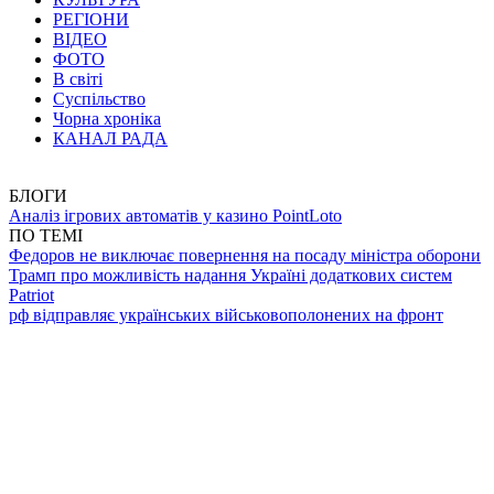
РЕГІОНИ
ВІДЕО
ФОТО
В світі
Суспільство
Чорна хроніка
КАНАЛ РАДА
БЛОГИ
Аналіз ігрових автоматів у казино PointLoto
ПО ТЕМІ
Федоров не виключає повернення на посаду міністра оборони
Трамп про можливість надання Україні додаткових систем
Patriot
рф відправляє українських військовополонених на фронт