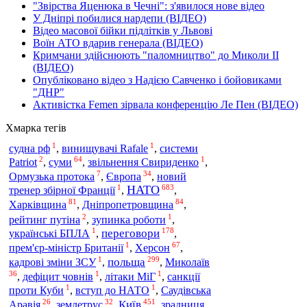
"Звірства Яценюка в Чечні": з'явилося нове відео
У Дніпрі побилися нардепи (ВІДЕО)
Відео масової бійки підлітків у Львові
Воїн АТО вдарив генерала (ВІДЕО)
Кримчани здійснюють "паломництво" до Миколи ІІ
(ВІДЕО)
Опубліковано відео з Надією Савченко і бойовиками
"ДНР"
Активістка Femen зірвала конференцію Ле Пен (ВІДЕО)
Хмарка тегів
1
1
судна рф
,
винищувачі Rafale
,
системи
2
64
1
Patriot
,
суми
,
звільнення Свириденко
,
7
34
Ормузька протока
,
Європа
,
новий
1
683
НАТО
тренер збірної Франції
,
,
81
84
Харківщина
Дніпропетровщина
,
,
2
1
рейтинг путіна
,
зупинка роботи
,
1
178
переговори
українські БПЛА
,
,
1
67
прем'єр-міністр Британії
,
Херсон
,
1
299
польща
кадрові зміни ЗСУ
,
,
Миколаїв
36
1
1
,
дефіцит човнів
,
літаки МіГ
,
санкції
1
1
проти Куби
,
вступ до НАТО
,
Саудівська
26
32
451
Київ
Аравія
,
землетрус
,
,
зрадниця