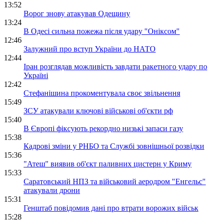
13:52
Ворог знову атакував Одещину
13:24
В Одесі сильна пожежа після удару "Оніксом"
12:46
Залужний про вступ України до НАТО
12:44
Іран розглядав можливість завдати ракетного удару по
Україні
12:42
Стефанішина прокоментувала своє звільнення
15:49
ЗСУ атакували ключові військові об'єкти рф
15:40
В Європі фіксують рекордно низькі запаси газу
15:38
Кадрові зміни у РНБО та Службі зовнішньої розвідки
15:36
"Атеш" виявив об'єкт паливних цистерн у Криму
15:33
Саратовський НПЗ та військовий аеродром "Енгельс"
атакували дрони
15:31
Генштаб повідомив дані про втрати ворожих військ
15:28