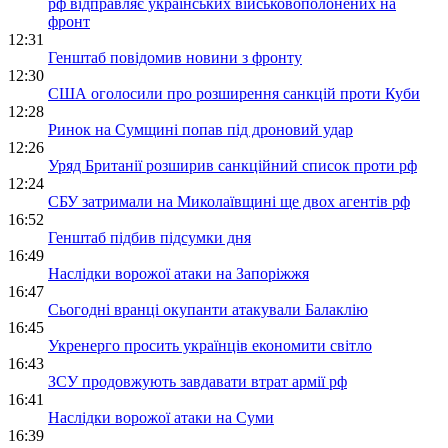
рф відправляє українських військовополонених на
фронт
12:31
Генштаб повідомив новини з фронту
12:30
США оголосили про розширення санкцій проти Куби
12:28
Ринок на Сумщині попав під дроновий удар
12:26
Уряд Британії розширив санкційний список проти рф
12:24
СБУ затримали на Миколаївщині ще двох агентів рф
16:52
Генштаб підбив підсумки дня
16:49
Наслідки ворожої атаки на Запоріжжя
16:47
Сьогодні вранці окупанти атакували Балаклію
16:45
Укренерго просить українців економити світло
16:43
ЗСУ продовжують завдавати втрат армії рф
16:41
Наслідки ворожої атаки на Суми
16:39