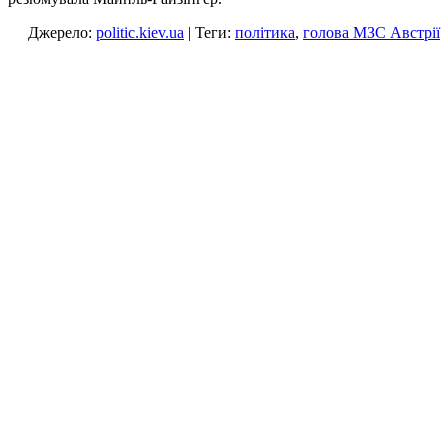
Джерело:
politic.kiev.ua
| Теги:
політика
,
голова МЗС Австрії