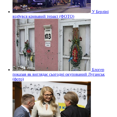
У Берліні
відбувся кривавий теракт (ФОТО)
Блогер
показав як виглядає сьогодні окупований Луганськ
(фото)