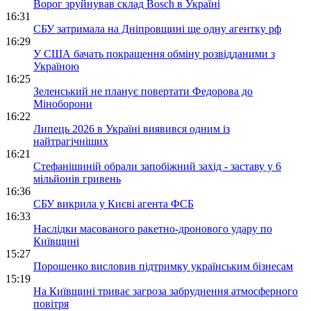
Ворог зруйнував склад Bosch в Україні
16:31
СБУ затримала на Дніпровщині ще одну агентку рф
16:29
У США бачать покращення обміну розвідданими з
Україною
16:25
Зеленський не планує повертати Федорова до
Міноборони
16:22
Липець 2026 в Україні виявився одним із
найтрагічніших
16:21
Стефанішиній обрали запобіжний захід - заставу у 6
мільйонів гривень
16:36
СБУ викрила у Києві агента ФСБ
16:33
Наслідки масованого ракетно-дронового удару по
Київщині
15:27
Порошенко висловив підтримку українським бізнесам
15:19
На Київщині триває загроза забруднення атмосферного
повітря