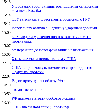
15:16
У Броварах ворог знищив розподільчий складський
комплекс Rozetka
15:14
СБУ затримала в Одесі агента російського ГРУ
15:12
Ворог знову атакував Одещину ударними дронами
15:09
ЗСУ завдали ураження низці важливих об'єктів
противника
15:07
рф перейшла до нової фази війни на виснаження
15:06
Хто може стати новим послом у США
22:10
США та Іран можуть домовитися про відкриття
Ормузької протоки
22:07
Ворог просунувся поблизу Устинівки
14:10
Трамп тисне на Іран
13:59
РФ приховує втрати особового складу
13:55
США ввели нові санкції проти рф