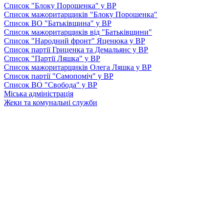
Список "Блоку Порошенка" у ВР
Список мажоритарщиків "Блоку Порошенка"
Список ВО "Батьківщина" у ВР
Список мажоритарщиків від "Батьківщини"
Список "Народний фронт" Яценюка у ВР
Список партії Гриценка та Демальянс у ВР
Список "Партії Ляшка" у ВР
Список мажоритарщиків Олега Ляшка у ВР
Список партії "Самопоміч" у ВР
Список ВО "Свобода" у ВР
Міська адміністрація
Жеки та комунальні служби