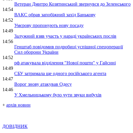
Ветеран Дмитро Козятинський звернувся до Зеленського
14:54
ВАКС обрав запобіжний захід Банькову
14:52
Умєрову пропонують нову посаду
14:49
Залужний взяв участь у нараді українських послів
14:56
Генштаб повідомив подробиці успішної спецоперації
Сил оборони України
14:52
рф атакувала відділення "Нової пошти" у Гайсині
14:49
СБУ затримала ще одного російського агента
14:47
Ворог знову атакував Одесу
14:46
У Хмельницькому було чути звуки вибухів
+
архів новин
ДОВІДНИК