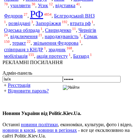
70
30
12
41
,
ухилянти
,
Усик
,
відставка
,
РФ
27
4854
Федоров
,
,
Бєлгродський ВНЗ
1
3
192
1
Запоріжжя
,
розвіддані
,
,
втрата рф
,
1
11
Одеська облрада
,
Свириденко
,
Чернігів
24
21
1
Єрмак
,
відключення
,
народжуваність
,
150
22
1
,
теракт
,
звільнення Федорова
,
1
168
зрадник
співпраця з КНДР
,
,
155
1
1
мобілізація
,
акція протесту
,
Баззард
РЕКЛАМНІ ПОСИЛАННЯ
Адмін-панель
+
Реєстрація
+
Відновити пароль?
Новини України від Politic.Kiev.Ua.
Останні
новини політики
, економіки, культури, фото і відео,
новини в києві
,
новини в регіонах
- все це ексклюзивно на
сайті Politic.Kiev.Ua.