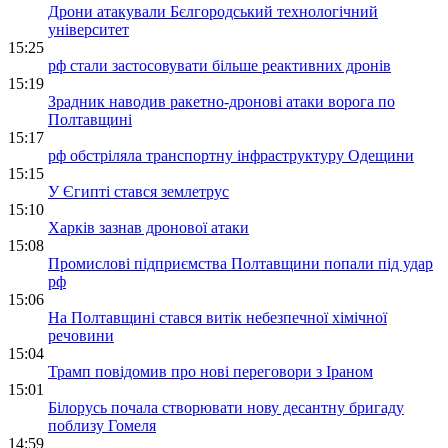
Дрони атакували Бєлгородський технологічний
університет
15:25
рф стали застосовувати більше реактивних дронів
15:19
Зрадник наводив ракетно-дронові атаки ворога по
Полтавщині
15:17
рф обстріляла транспортну інфраструктуру Одещини
15:15
У Єгипті стався землетрус
15:10
Харків зазнав дронової атаки
15:08
Промислові підприємства Полтавщини попали під удар
рф
15:06
На Полтавщині стався витік небезпечної хімічної
речовини
15:04
Трамп повідомив про нові переговори з Іраном
15:01
Білорусь почала створювати нову десантну бригаду
поблизу Гомеля
14:59