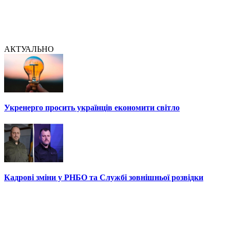
АКТУАЛЬНО
Укренерго просить українців економити світло
Кадрові зміни у РНБО та Службі зовнішньої розвідки