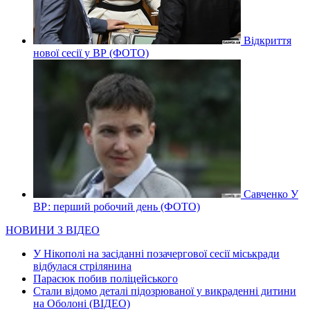
Відкриття
нової сесії у ВР (ФОТО)
Савченко У
ВР: перший робочий день (ФОТО)
НОВИНИ З ВІДЕО
У Нікополі на засіданні позачергової сесії міськради
відбулася стрілянина
Парасюк побив поліцейського
Стали відомо деталі підозрюваної у викраденні дитини
на Оболоні (ВІДЕО)