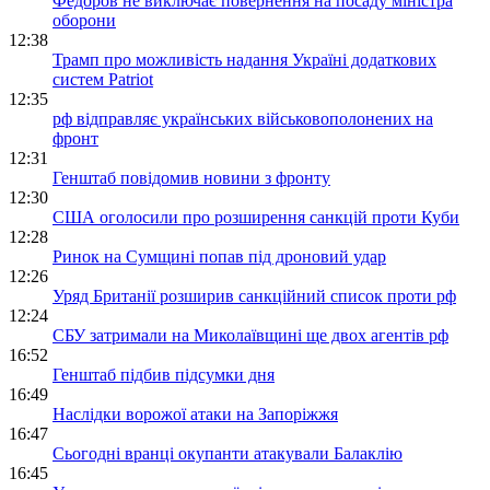
Федоров не виключає повернення на посаду міністра
оборони
12:38
Трамп про можливість надання Україні додаткових
систем Patriot
12:35
рф відправляє українських військовополонених на
фронт
12:31
Генштаб повідомив новини з фронту
12:30
США оголосили про розширення санкцій проти Куби
12:28
Ринок на Сумщині попав під дроновий удар
12:26
Уряд Британії розширив санкційний список проти рф
12:24
СБУ затримали на Миколаївщині ще двох агентів рф
16:52
Генштаб підбив підсумки дня
16:49
Наслідки ворожої атаки на Запоріжжя
16:47
Сьогодні вранці окупанти атакували Балаклію
16:45