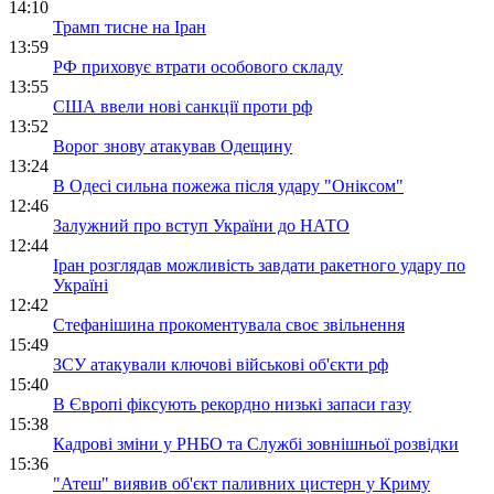
14:10
Трамп тисне на Іран
13:59
РФ приховує втрати особового складу
13:55
США ввели нові санкції проти рф
13:52
Ворог знову атакував Одещину
13:24
В Одесі сильна пожежа після удару "Оніксом"
12:46
Залужний про вступ України до НАТО
12:44
Іран розглядав можливість завдати ракетного удару по
Україні
12:42
Стефанішина прокоментувала своє звільнення
15:49
ЗСУ атакували ключові військові об'єкти рф
15:40
В Європі фіксують рекордно низькі запаси газу
15:38
Кадрові зміни у РНБО та Службі зовнішньої розвідки
15:36
"Атеш" виявив об'єкт паливних цистерн у Криму