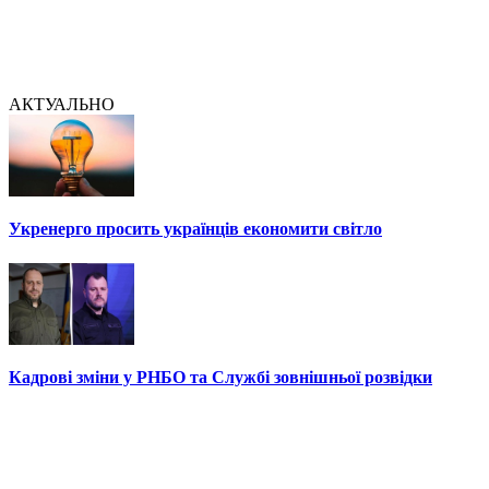
АКТУАЛЬНО
Укренерго просить українців економити світло
Кадрові зміни у РНБО та Службі зовнішньої розвідки