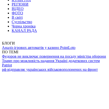
РЕГІОНИ
ВІДЕО
ФОТО
В світі
Суспільство
Чорна хроніка
КАНАЛ РАДА
БЛОГИ
Аналіз ігрових автоматів у казино PointLoto
ПО ТЕМІ
Федоров не виключає повернення на посаду міністра оборони
Трамп про можливість надання Україні додаткових систем
Patriot
рф відправляє українських військовополонених на фронт