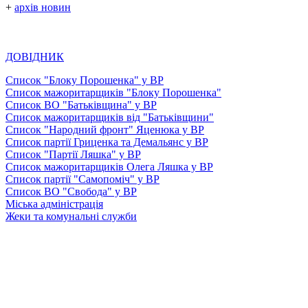
+
архів новин
ДОВІДНИК
Список "Блоку Порошенка" у ВР
Список мажоритарщиків "Блоку Порошенка"
Список ВО "Батьківщина" у ВР
Список мажоритарщиків від "Батьківщини"
Список "Народний фронт" Яценюка у ВР
Список партії Гриценка та Демальянс у ВР
Список "Партії Ляшка" у ВР
Список мажоритарщиків Олега Ляшка у ВР
Список партії "Самопоміч" у ВР
Список ВО "Свобода" у ВР
Міська адміністрація
Жеки та комунальні служби