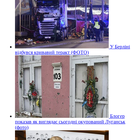
У Берліні
відбувся кривавий теракт (ФОТО)
Блогер
показав як виглядає сьогодні окупований Луганськ
(фото)