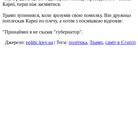
Карні, перш ніж засміятися.
Трамп зупинився, коли зрозумів свою помилку. Він дружньо
поплескав Карні по плечу, а потім з посмішкою відповів:
"Принаймні я не сказав "губернатор".
Джерело:
politic.kiev.ua
| Теги:
політика
,
Трамп
,
саміт в Єгипті