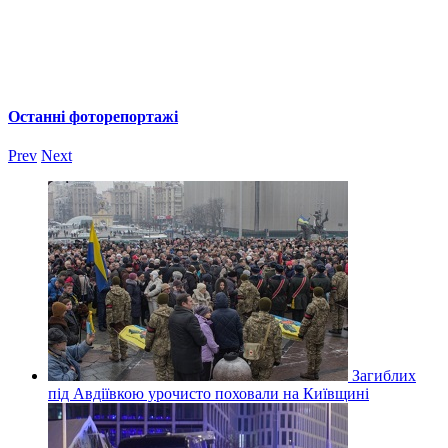
Останні фоторепортажі
Prev
Next
Загиблих
під Авдіївкою урочисто поховали на Київщині