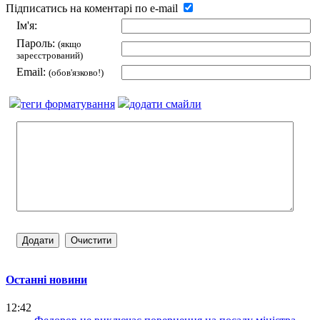
Підписатись на коментарі по e-mail
Ім'я:
Пароль:
(якщо
зареєстрований)
Email:
(обов'язково!)
теги форматування
додати смайли
Останні новини
12:42