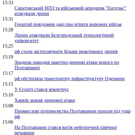
15:33
Саратовський НПЗ та військовий аеродром "Енгельс"
атакували дрони
15:31
Генштаб повідомив дані про втрати ворожих військ
15:28
Дрони атакували Бєлгородський технологічний
університет
15:25
рф стали застосовувати більше реактивних дронів
15:19
Зрадник наводив ракетно-дронові атаки ворога по
Полтавщині
15:17
рф обстріляла транспортну інфраструктуру Одещини
15:15
У Єгипті стався землетрус
15:10
Харків зазнав дронової атаки
15:08
Промислові підприємства Полтавщини попали під удар
рф
15:06
На Полтавщині стався витік небезпечної хімічної
речовини