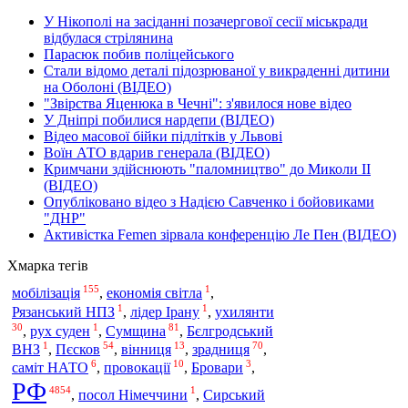
У Нікополі на засіданні позачергової сесії міськради
відбулася стрілянина
Парасюк побив поліцейського
Стали відомо деталі підозрюваної у викраденні дитини
на Оболоні (ВІДЕО)
"Звірства Яценюка в Чечні": з'явилося нове відео
У Дніпрі побилися нардепи (ВІДЕО)
Відео масової бійки підлітків у Львові
Воїн АТО вдарив генерала (ВІДЕО)
Кримчани здійснюють "паломництво" до Миколи ІІ
(ВІДЕО)
Опубліковано відео з Надією Савченко і бойовиками
"ДНР"
Активістка Femen зірвала конференцію Ле Пен (ВІДЕО)
Хмарка тегів
155
1
мобілізація
,
економія світла
,
1
1
Рязанський НПЗ
,
лідер Ірану
,
ухилянти
30
1
81
,
рух суден
,
Сумщина
,
Бєлгродський
1
54
13
70
ВНЗ
,
Пєсков
,
вінниця
,
зрадниця
,
6
10
3
саміт НАТО
,
провокації
,
Бровари
,
РФ
4854
1
Сирський
,
посол Німеччини
,