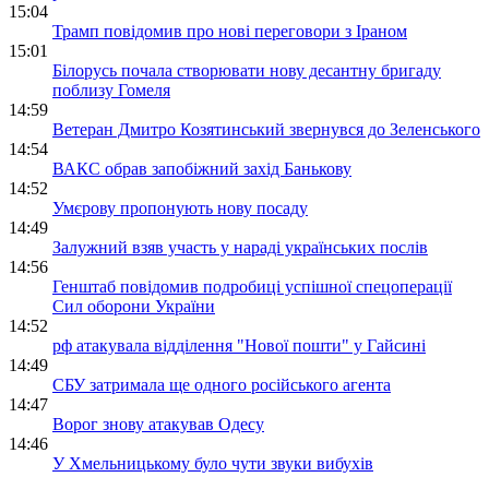
15:04
Трамп повідомив про нові переговори з Іраном
15:01
Білорусь почала створювати нову десантну бригаду
поблизу Гомеля
14:59
Ветеран Дмитро Козятинський звернувся до Зеленського
14:54
ВАКС обрав запобіжний захід Банькову
14:52
Умєрову пропонують нову посаду
14:49
Залужний взяв участь у нараді українських послів
14:56
Генштаб повідомив подробиці успішної спецоперації
Сил оборони України
14:52
рф атакувала відділення "Нової пошти" у Гайсині
14:49
СБУ затримала ще одного російського агента
14:47
Ворог знову атакував Одесу
14:46
У Хмельницькому було чути звуки вибухів