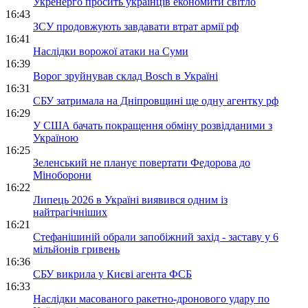
Укренерго просить українців економити світло
16:43
ЗСУ продовжують завдавати втрат армії рф
16:41
Наслідки ворожої атаки на Суми
16:39
Ворог зруйнував склад Bosch в Україні
16:31
СБУ затримала на Дніпровщині ще одну агентку рф
16:29
У США бачать покращення обміну розвідданими з
Україною
16:25
Зеленський не планує повертати Федорова до
Міноборони
16:22
Липець 2026 в Україні виявився одним із
найтрагічніших
16:21
Стефанішиній обрали запобіжний захід - заставу у 6
мільйонів гривень
16:36
СБУ викрила у Києві агента ФСБ
16:33
Наслідки масованого ракетно-дронового удару по