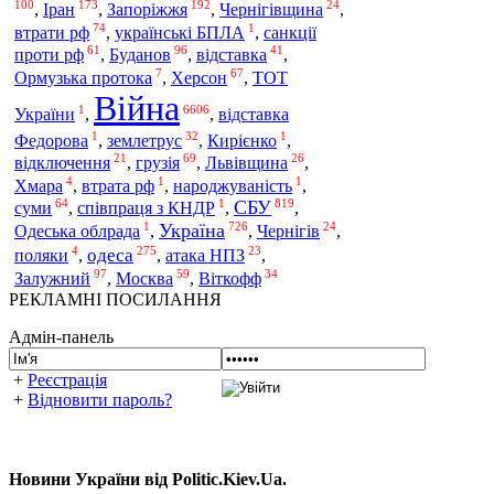
100
173
192
24
Іран
Запоріжжя
,
,
,
Чернігівщина
,
74
1
втрати рф
,
українські БПЛА
,
санкції
61
96
41
проти рф
,
Буданов
,
відставка
,
7
67
Ормузька протока
,
Херсон
,
ТОТ
Війна
1
6606
України
,
,
відставка
1
32
1
Федорова
,
землетрус
,
Кирієнко
,
21
69
26
відключення
,
грузія
,
Львівщина
,
4
1
1
Хмара
,
втрата рф
,
народжуваність
,
64
1
819
СБУ
суми
,
співпраця з КНДР
,
,
1
726
24
Україна
Одеська облрада
,
,
Чернігів
,
4
275
23
одеса
поляки
,
,
атака НПЗ
,
97
59
34
Залужний
,
Москва
,
Віткофф
РЕКЛАМНІ ПОСИЛАННЯ
Адмін-панель
+
Реєстрація
+
Відновити пароль?
Новини України від Politic.Kiev.Ua.