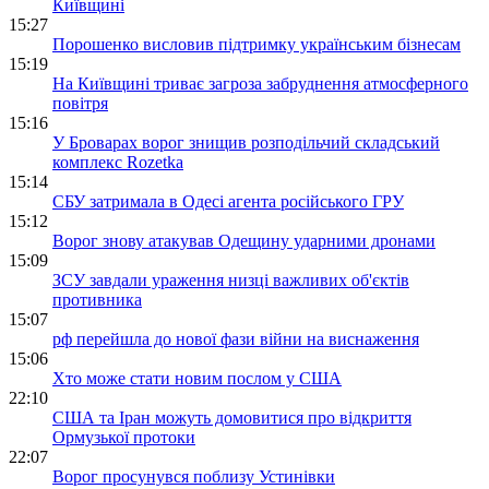
Київщині
15:27
Порошенко висловив підтримку українським бізнесам
15:19
На Київщині триває загроза забруднення атмосферного
повітря
15:16
У Броварах ворог знищив розподільчий складський
комплекс Rozetka
15:14
СБУ затримала в Одесі агента російського ГРУ
15:12
Ворог знову атакував Одещину ударними дронами
15:09
ЗСУ завдали ураження низці важливих об'єктів
противника
15:07
рф перейшла до нової фази війни на виснаження
15:06
Хто може стати новим послом у США
22:10
США та Іран можуть домовитися про відкриття
Ормузької протоки
22:07
Ворог просунувся поблизу Устинівки