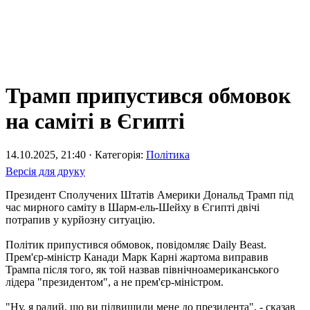
Трамп припустився обмовок
на саміті в Єгипті
14.10.2025, 21:40 · Категорія:
Політика
Версія для друку
Президент Сполучених Штатів Америки Дональд Трамп під
час мирного саміту в Шарм-ель-Шейху в Єгипті двічі
потрапив у курйозну ситуацію.
Політик припустився обмовок, повідомляє Daily Beast.
Прем'єр-міністр Канади Марк Карні жартома виправив
Трампа після того, як той назвав північноамериканського
лідера "президентом", а не прем'єр-міністром.
"Ну, я радий, що ви підвищили мене до президента", - сказав