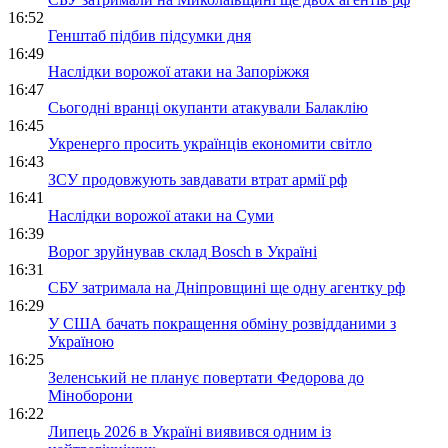
16:52
Генштаб підбив підсумки дня
16:49
Наслідки ворожої атаки на Запоріжжя
16:47
Сьогодні вранці окупанти атакували Балаклію
16:45
Укренерго просить українців економити світло
16:43
ЗСУ продовжують завдавати втрат армії рф
16:41
Наслідки ворожої атаки на Суми
16:39
Ворог зруйнував склад Bosch в Україні
16:31
СБУ затримала на Дніпровщині ще одну агентку рф
16:29
У США бачать покращення обміну розвідданими з
Україною
16:25
Зеленський не планує повертати Федорова до
Міноборони
16:22
Липець 2026 в Україні виявився одним із