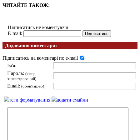
ЧИТАЙТЕ ТАКОЖ:
Підписатись не коментуючи
E-mail:
Додавання коментаря:
Підписатись на коментарі по e-mail
Ім'я:
Пароль:
(якщо
зареєстрований)
Email:
(обов'язково!)
теги форматування
додати смайли