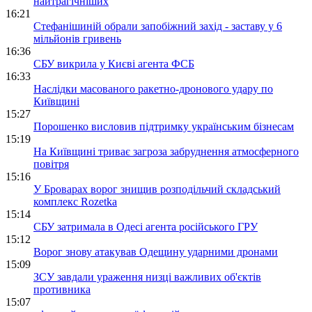
найтрагічніших
16:21
Стефанішиній обрали запобіжний захід - заставу у 6
мільйонів гривень
16:36
СБУ викрила у Києві агента ФСБ
16:33
Наслідки масованого ракетно-дронового удару по
Київщині
15:27
Порошенко висловив підтримку українським бізнесам
15:19
На Київщині триває загроза забруднення атмосферного
повітря
15:16
У Броварах ворог знищив розподільчий складський
комплекс Rozetka
15:14
СБУ затримала в Одесі агента російського ГРУ
15:12
Ворог знову атакував Одещину ударними дронами
15:09
ЗСУ завдали ураження низці важливих об'єктів
противника
15:07