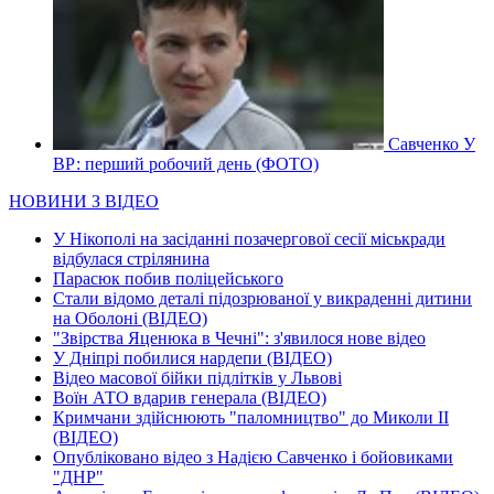
Савченко У
ВР: перший робочий день (ФОТО)
НОВИНИ З ВІДЕО
У Нікополі на засіданні позачергової сесії міськради
відбулася стрілянина
Парасюк побив поліцейського
Стали відомо деталі підозрюваної у викраденні дитини
на Оболоні (ВІДЕО)
"Звірства Яценюка в Чечні": з'явилося нове відео
У Дніпрі побилися нардепи (ВІДЕО)
Відео масової бійки підлітків у Львові
Воїн АТО вдарив генерала (ВІДЕО)
Кримчани здійснюють "паломництво" до Миколи ІІ
(ВІДЕО)
Опубліковано відео з Надією Савченко і бойовиками
"ДНР"