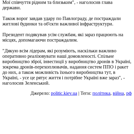
Мої співчуття рідним та близьким", - наголосив глава
держави.
Також ворог завдав удару по Павлограду, де постраждали
житлові будинки та об'єкти важливої інфраструктури.
Президент подякував усім службам, які зараз працюють на
місцях, допомагаючи постраждалим.
"Дякую всім лідерам, які розуміють, наскільки важливо
оперативно реалізовувати наші домовленості. Спільне
виробництво зброї, інвестиції у виробництво дронів в Україні,
зокрема дронів-перехоплювачів, надання систем ППО і ракет
до них, а також можливість їхнього виробництва тут, в
Україні, - усе це рятує життя і потрібне Україні вже зараз", -
наголосив Зеленський.
Джерело:
politic.kiev.ua
| Теги:
політика
,
війна
,
рф