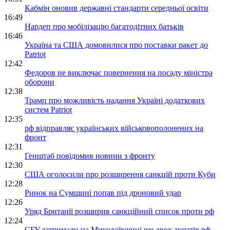
Кабмін оновив державні стандарти середньої освіти
16:49
Нардеп про мобілізацію багатодітних батьків
16:46
Україна та США домовилися про поставки ракет до
Patriot
12:42
Федоров не виключає повернення на посаду міністра
оборони
12:38
Трамп про можливість надання Україні додаткових
систем Patriot
12:35
рф відправляє українських військовополонених на
фронт
12:31
Генштаб повідомив новини з фронту
12:30
США оголосили про розширення санкцій проти Куби
12:28
Ринок на Сумщині попав під дроновий удар
12:26
Уряд Британії розширив санкційний список проти рф
12:24
СБУ затримали на Миколаївщині ще двох агентів рф