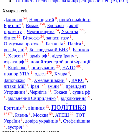
Активістка Femen зірвала конференцію Ле Пен (ВІДЕО)
Хмарка тегів
54
9
Джонсон
,
Навроцький
,
прем'єр-міністр
1
150
3
Британії
,
Єрмак
,
Бровари
,
акції
9
24
726
Україна
протесту
,
Чернігівщина
,
,
19
34
1
бізнес
,
Віткофф
,
запаси газу
,
7
6
1
Ормузька протока
,
Балаклія
,
Паліса
,
3
1
розвіддані
,
Бєлгродський ВНЗ
,
Баньков
1
67
5
1
,
Херсон
,
армія рф
,
лідер Ірану
,
75
втрати рф
,
новий тренер збірної Франції
1
1
23
683
НАТО
,
Кирієнко
,
опитування
,
,
1
275
4
одеса
прапор УПА
,
,
Хмара
,
192
11
6
Запоріжжя
,
Хмельницький
,
ВАКС
,
1
173
15
літаки МіГ
,
Іран
,
зміни
,
президент
1
24
7
Угорщини
,
Чернігів
,
Токаєв
,
судна рф
1
1
21
,
звільнення Свириденко
,
відключення
,
політика
21
13
Британія
,
вінниця
,
16479
1
59
29
,
Рязань
,
Москва
,
АТЕШ
,
ТОТ
1
8
України
,
довіра українців
,
Стефанішина
7
100
,
зустріч