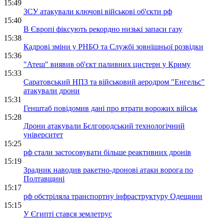
15:49
ЗСУ атакували ключові військові об'єкти рф
15:40
В Європі фіксують рекордно низькі запаси газу
15:38
Кадрові зміни у РНБО та Службі зовнішньої розвідки
15:36
"Атеш" виявив об'єкт паливних цистерн у Криму
15:33
Саратовський НПЗ та військовий аеродром "Енгельс"
атакували дрони
15:31
Генштаб повідомив дані про втрати ворожих військ
15:28
Дрони атакували Бєлгородський технологічний
університет
15:25
рф стали застосовувати більше реактивних дронів
15:19
Зрадник наводив ракетно-дронові атаки ворога по
Полтавщині
15:17
рф обстріляла транспортну інфраструктуру Одещини
15:15
У Єгипті стався землетрус