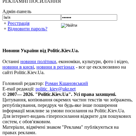
РЕКЛАМНІ ПОСИЛАННЯ
Адмін-панель
+
Реєстрація
+
Відновити пароль?
Новини України від Politic.Kiev.Ua.
Останні
новини політики
, економіки, культури, фото і відео,
новини в києві
,
новини в регіонах
- все це ексклюзивно на
сайті Politic.Kiev.Ua.
Головний редактор:
Роман Кшановський
E-mail редакції:
politic_kiev@ukr.net
© 2007— 2026. "Politic.Kiev.Ua". Усі права захищені.
Цитування, копіювання окремих частин текстів чи зображень,
републікування, передрук чи будь-яке інше поширення
інформації можливе за умови посилання на Politic.Kiev.Ua.
Для інтернет-видань гіперпосилання відкрите для пошукових
систем, є обов'язковим.
Матеріали, відмічені знаком "Реклама" публікуються на
правах реклами.