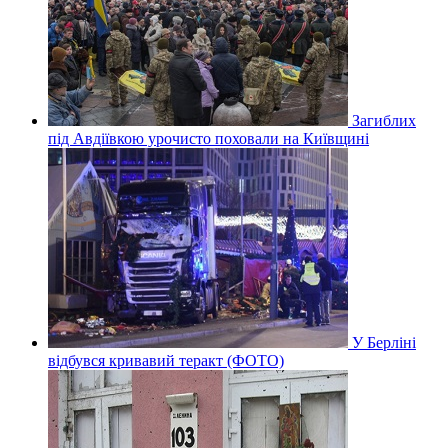
Загиблих
під Авдіївкою урочисто поховали на Київщині
У Берліні
відбувся кривавий теракт (ФОТО)