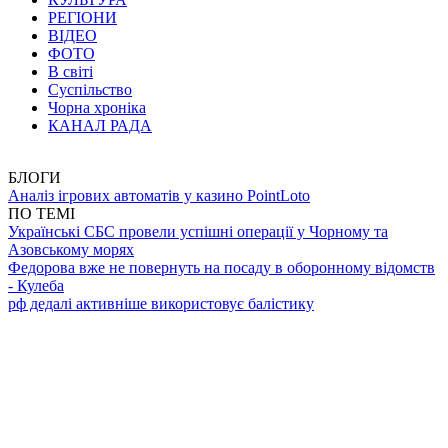
РЕГІОНИ
ВІДЕО
ФОТО
В світі
Суспільство
Чорна хроніка
КАНАЛ РАДА
БЛОГИ
Аналіз ігрових автоматів у казино PointLoto
ПО ТЕМІ
Українські СБС провели успішні операції у Чорному та
Азовському морях
Федорова вже не повернуть на посаду в оборонному відомств
- Кулеба
рф дедалі активніше використовує балістику