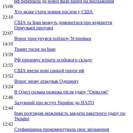
рф перейшла до нової фази війни на виснаження
15:06
Хто може стати новим послом у США
22:10
США та Іран можуть домовитися про відкриття
Ормузької протоки
22:07
Ворог просунувся поблизу Устинівки
14:10
Трамп тисне на Іран
13:59
РФ приховує втрати особового складу
13:55
США ввели нові санкції проти рф
13:52
Ворог знову атакував Одещину
13:24
В Одесі сильна пожежа після удару "Оніксом"
12:46
Залужний про вступ України до НАТО
12:44
Іран розглядав можливість завдати ракетного удару по
Україні
12:42
Стефанішина прокоментувала своє звільнення