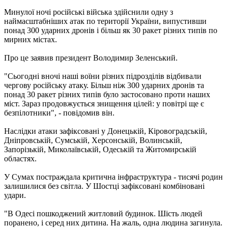
Минулої ночі російські війська здійснили одну з
наймасштабніших атак по території України, випустивши
понад 300 ударних дронів і більш як 30 ракет різних типів по
мирних містах.
Про це заявив президент Володимир Зеленський.
"Сьогодні вночі наші воїни різних підрозділів відбивали
чергову російську атаку. Більш ніж 300 ударних дронів та
понад 30 ракет різних типів було застосовано проти наших
міст. Зараз продовжується знищення цілей: у повітрі ще є
безпілотники", - повідомив він.
Наслідки атаки зафіксовані у Донецькій, Кіровоградській,
Дніпровській, Сумській, Херсонській, Волинській,
Запорізькій, Миколаївській, Одеській та Житомирській
областях.
У Сумах постраждала критична інфраструктура - тисячі родин
залишилися без світла. У Шостці зафіксовані комбіновані
удари.
"В Одесі пошкоджений житловий будинок. Шість людей
поранено, і серед них дитина. На жаль, одна людина загинула.