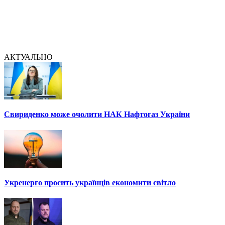
АКТУАЛЬНО
Свириденко може очолити НАК Нафтогаз України
Укренерго просить українців економити світло