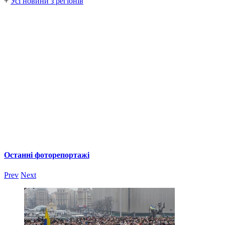
+
Усі новини з регіонів
Останні фоторепортажі
Prev
Next