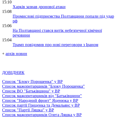
15:10
Харків зазнав дронової атаки
15:08
Промислові підприємства Полтавщини попали під удар
рф
15:06
На Полтавщині стався витік небезпечної хімічної
речовини
15:04
Трамп повідомив про нові переговори з Іраном
+
архів новин
ДОВІДНИК
Список "Блоку Порошенка" у ВР
Список мажоритарщиків "Блоку Порошенка"
Список ВО "Батьківщина" у ВР
Список мажоритарщиків від "Батьківщини"
Список "Народний фронт" Яценюка у ВР
Список партії Гриценка та Демальянс у ВР
Список "Партії Ляшка" у ВР
Список мажоритарщиків Олега Ляшка у ВР