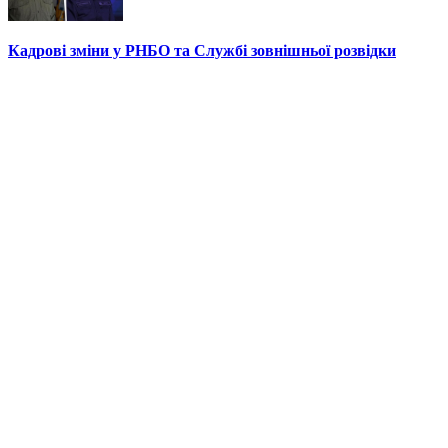
Кадрові зміни у РНБО та Службі зовнішньої розвідки