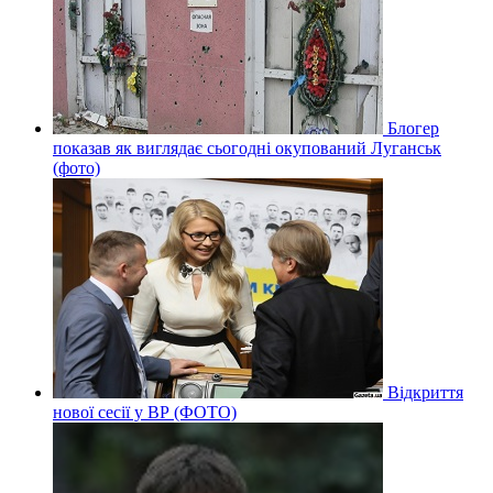
Блогер
показав як виглядає сьогодні окупований Луганськ
(фото)
Відкриття
нової сесії у ВР (ФОТО)