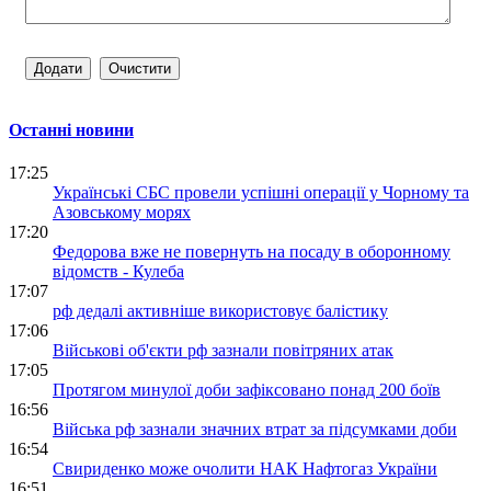
Останні новини
17:25
Українські СБС провели успішні операції у Чорному та
Азовському морях
17:20
Федорова вже не повернуть на посаду в оборонному
відомств - Кулеба
17:07
рф дедалі активніше використовує балістику
17:06
Військові об'єкти рф зазнали повітряних атак
17:05
Протягом минулої доби зафіксовано понад 200 боїв
16:56
Війська рф зазнали значних втрат за підсумками доби
16:54
Свириденко може очолити НАК Нафтогаз України
16:51